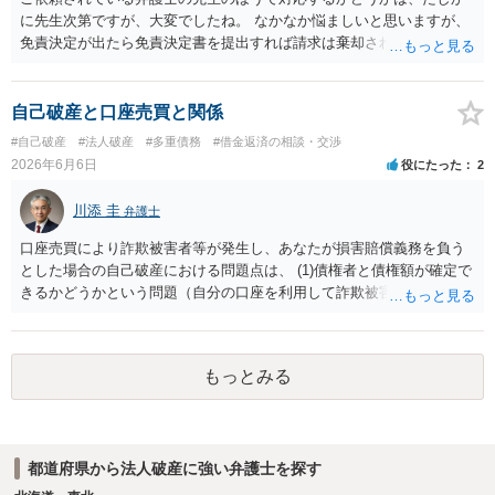
に先生次第ですが、大変でしたね。 なかなか悩ましいと思いますが、
免責決定が出たら免責決定書を提出すれば請求は棄却されると思いま
すので、もう少しの辛抱だと思います。頑張ってください。
自己破産と口座売買と関係
#自己破産
#法人破産
#多重債務
#借金返済の相談・交渉
2026年6月6日
役にたった
2
川添 圭
弁護士
口座売買により詐欺被害者等が発生し、あなたが損害賠償義務を負う
とした場合の自己破産における問題点は、 (1)債権者と債権額が確定で
きるかどうかという問題（自分の口座を利用して詐欺被害等に遭った
人の氏名や住所の全部を正確に把握できない場合がある） (2)負債のう
ち詐欺被害金の占める割合が大きい場合には実態解明のため管財事件
に振り分けられる可能性があるのではないかという問題 (3)仮に債権者
もっとみる
が判明して破産・免責となっても口座売買に起因する損害賠償請求権
が非免責債権に該当するのではないかとという問題（口座売買は犯罪
であるため悪意による不法行為債権と評価される可能性が高い） が考
えられると思います。 もちろん、仮に非免責債権に該当したとして
都道府県から法人破産に強い弁護士を探す
も、被害者との関係では、むしろ自己破産を申し立てるという「責任
の取り方」をする方が被害感情を逆なでしない場合もあるでしょう