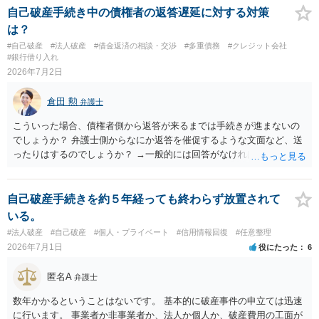
自己破産手続き中の債権者の返答遅延に対する対策
は？
#自己破産
#法人破産
#借金返済の相談・交渉
#多重債務
#クレジット会社
#銀行借り入れ
2026年7月2日
倉田 勲
弁護士
こういった場合、債権者側から返答が来るまでは手続きが進まないの
でしょうか？ 弁護士側からなにか返答を催促するような文面など、送
ったりはするのでしょうか？ →一般的には回答がなければ個別に問い
合わせをしたり、それでも不明であれば金額について申立人側が把握
している金額などを記載して申立します。 したがって、いつまでも先
延ばしにされるというわけではありません。 そのあたり、依頼してい
自己破産手続きを約５年経っても終わらず放置されて
る弁護士にご確認ください。
いる。
#法人破産
#自己破産
#個人・プライベート
#信用情報回復
#任意整理
2026年7月1日
役にたった
6
匿名A
弁護士
数年かかるということはないです。 基本的に破産事件の申立ては迅速
に行います。 事業者か非事業者か、法人か個人か、破産費用の工面が