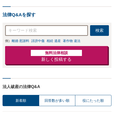
法律Q&Aを探す
検索
例）
離婚 慰謝料
誹謗中傷
相続 遺産
著作物 違法
無料法律相談
新しく投稿する
法人破産の法律Q&A
新着順
回答数が多い順
役にたった順