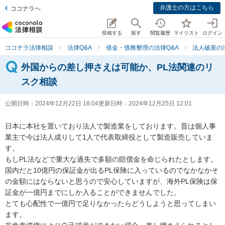
弁護士の方はこちら
ココナラへ
投稿する
探す
閲覧履歴
マイリスト
ログイン
ココナラ法律相談
法律Q&A
借金・債務整理の法律Q&A
法人破産の
外国からの差し押さえは可能か、PL法関連のリ
スク相談
公開日時：
2024年12月22日 18:04
更新日時：
2024年12月25日 12:01
日本に本社を置いており法人で製造業をしております。昔は個人事
業主で今は法人成りして1人で代表取締役として製造販売していま
す。

もしPL法などで重大な過失で多額の賠償金を命じられたとします。
国内だと10億円の保証金が出るPL保険に入っているのでなかなかそ
の金額にはならないと思うので安心していますが、海外PL保険は保
証金が一億円までにしか入ることができませんでした。

とても心配性で一億円で足りなかったらどうしようと思ってしまい
ます。
