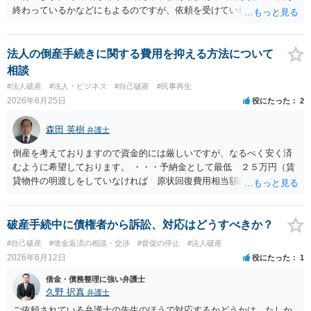
終わっているかなどにもよるのですが、依頼を受けていれば責任が発
生してきますので、 早急の申立てを目指します。１年を過ぎるなら危
険信号・異常信号と思って頂いて結構です。 もし、新しく依頼をされ
る場合は、 スケジュール感を確認してみてください。 ①●月●日受任
法人の倒産手続きに関する費用を抑える方法について
通知発送→②１～２か月で返答かえってくる。報告書作成しはじめる
相談
→③さらに１カ月程度をめどに裁判所に破産申立て など教えてくれる
#法人破産
#法人・ビジネス
#自己破産
#民事再生
と思います（個人破産で破産費用も確保できている場合の例示なの
2026年6月25日
役にたった
2
で、法人や積み立てが必要な場合はまた変わります。）
森田 英樹
弁護士
倒産を考えておりますので資金的には厳しいですが、なるべく安く済
むように希望しております。 ・・・予納金として最低 ２５万円（賃
貸物件の明渡しをしていなければ 原状回復費用相当額の上乗せ） 弁
護士費用は個別契約・作業量によりますが 少なくとも３５万円前後
は必要でしょう。
破産手続中に債権者から訴訟、対応はどうすべきか？
#自己破産
#借金返済の相談・交渉
#督促の停止
#法人破産
2026年6月12日
役にたった
1
借金・債務整理に強い弁護士
久野 択真
弁護士
ご依頼されている弁護士の先生のほうで対応するかどうかは、たしか