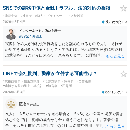
する可能性がありますが、個人名や会社名を特定していない限り、一
般論として抽象化されて回答に織り込まれる可能性が生じるにすぎま
SNSでの誹謗中傷と金銭トラブル、法的対応の相談
せんので、その情報自体が、秘密情報に当たるとは思えませんし、名
#誹謗中傷
#被害者
#個人・プライベート
#名誉毀損
誉棄損として、個人や会社に対する誹謗中傷の不特定多数への公開に
2026年8月4日
役にたった
2
当たるとも思われません。 もちろん、誰がその内容をｃｈａｔｇｐｔ
に入力したかも第三者にしられることはないので、個人や会社の特定
インターネットに強い弁護士
をせずに書き込んだことで（おそらく特定して書き込んだとして
泉 亮介
弁護士
も）、相談者さんが刑事民事の責任に問われることはないでしょう。
実際にその人が権利侵害行為をしたと認められるものであり，それが
私見ながらご参考まで。
証明できる証拠があるということであれば，開示請求を経ずに慰謝料
請求等を行うことが出来るケースもあります。 公開相談の場では回答
は難しいかと思われますので，お手持ちの証拠資料を持参の上弁護士
に個別に相談されると良いでしょう。
LINEで会社批判、警察が立件する可能性は？
#業務妨害罪・信用毀損罪
#名誉毀損罪・侮辱罪
#名誉毀損
#逮捕や勾留の阻止・準抗告
#加害者
#不起訴
2026年8月3日
役にたった
2
匿名A
弁護士
友人にLINEでメッセージを送る場合と、SNSなどの公開の場所で書き
込むのとでは、犯罪の成否から全く違うことになります。前者の場
合、そもそも世間に流布していなければ名誉や信用、業務にかかる犯