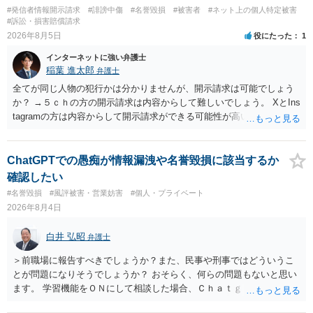
#発信者情報開示請求
#誹謗中傷
#名誉毀損
#被害者
#ネット上の個人特定被害
#訴訟・損害賠償請求
2026年8月5日
役にたった
1
インターネットに強い弁護士
稲葉 進太郎
弁護士
全てが同じ人物の犯行かは分かりませんが、開示請求は可能でしょう
か？ →５ｃｈの方の開示請求は内容からして難しいでしょう。 XとIns
tagramの方は内容からして開示請求ができる可能性が高いでしょう。
ただ、アカウントが削除されていると開示請求は失敗する可能性が高
いでしょう。７月中にアカウントが削除されている場合、今から進め
ても失敗する可能性が高いように思われます。 相手を特定できた場
ChatGPTでの愚痴が情報漏洩や名誉毀損に該当するか
合、相手に全ての弁護士費用を負担させることは可能でしょうか？ →
確認したい
訴訟外の交渉で相手方が認めれば負担させることができるでしょう。
#名誉毀損
#風評被害・営業妨害
#個人・プライベート
訴訟で判決となった場合は、実際の弁護士費用が認められる場合と認
2026年8月4日
められない場合があり何ともいえないところでしょう。
白井 弘昭
弁護士
＞前職場に報告すべきでしょうか？また、民事や刑事ではどういうこ
とが問題になりそうでしょうか？ おそらく、何らの問題もないと思い
ます。 学習機能をＯＮにして相談した場合、Ｃｈａｔｇｐｔがｏｐｅ
ｎＡＩに相談内容を蓄積し、他の質問者への何らかの回答の際に参照