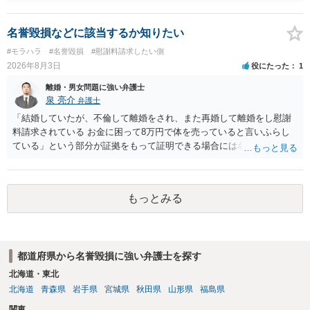
罪は成立しないことになります。
名誉毀損などに該当するか知りたい
#モラハラ
#名誉毀損
#慰謝料請求したい側
2026年8月3日
役にたった
1
離婚・男女問題に強い弁護士
泉 亮介
弁護士
「結婚していたが、不倫して離婚をされ、また再婚して離婚をし慰謝
料請求されている お金に困って8万円で体を売っていると言いふらし
ている」という部分が証拠をもって証明できる場合には名誉権侵害や
プライバシー権侵害等を主張し慰謝料請求ができる可能性はあるでし
ょう。 既に弁護士にご依頼されているとのことですので，依頼中の弁
護士と打ち合わせの末どのように対応するかを決められると良いでし
もっとみる
ょう。
都道府県から名誉毀損に強い弁護士を探す
北海道・東北
北海道
青森県
岩手県
宮城県
秋田県
山形県
福島県
関東