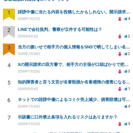
1
誹謗中傷に当たる内容を投稿したかもしれない。開示請求や民事刑事裁判に発展しうるのか教えて欲しい。
4
2026年7月27日
2
LINEで会社批判、警察が立件する可能性は？
2
2026年8月3日
3
当方の腹いせで相手方の個人情報をSNSで晒してしまい名誉毀損させてしまったかもしれない
2
2026年7月29日
4
Xの開示請求の双方審で、相手方の主張が口頭ばかりで把握しきれません
3
2026年7月22日
5
知的障害者と言う文言が名誉毀損か名誉感情の侵害になるか教えてほしい。
1
2026年8月4日
6
ネットでの誹謗中傷によるコミケ売上減少、損害賠償は可能か？
4
2026年7月30日
7
示談書に口外禁止条項を入れるリスクはありますか？
5
2026年7月23日