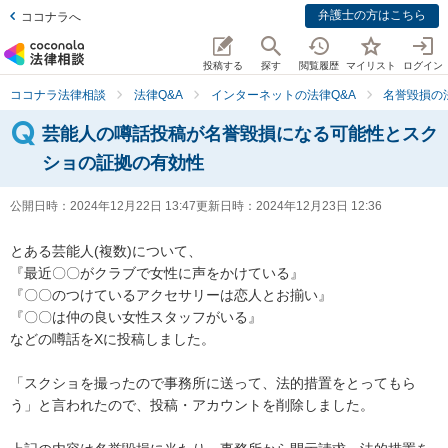
弁護士の方はこちら
ココナラへ
投稿する
探す
閲覧履歴
マイリスト
ログイン
ココナラ法律相談
法律Q&A
インターネットの法律Q&A
名誉毀損の
芸能人の噂話投稿が名誉毀損になる可能性とスク
ショの証拠の有効性
公開日時：
2024年12月22日 13:47
更新日時：
2024年12月23日 12:36
とある芸能人(複数)について、

『最近〇〇がクラブで女性に声をかけている』

『〇〇のつけているアクセサリーは恋人とお揃い』

『〇〇は仲の良い女性スタッフがいる』

などの噂話をXに投稿しました。

「スクショを撮ったので事務所に送って、法的措置をとってもら
う」と言われたので、投稿・アカウントを削除しました。
