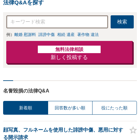
法律Q&Aを探す
検索
例）
離婚 慰謝料
誹謗中傷
相続 遺産
著作物 違法
無料法律相談
新しく投稿する
名誉毀損の法律Q&A
新着順
回答数が多い順
役にたった順
顔写真、フルネームを使用した誹謗中傷、悪用に対す
る開示請求