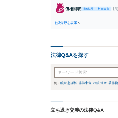
債権回収
【
事例1件
料金表有
す
相
他3分野を表示
金
以上
法律Q&Aを探す
例）
離婚 慰謝料
誹謗中傷
相続 遺産
著作物
立ち退き交渉の法律Q&A