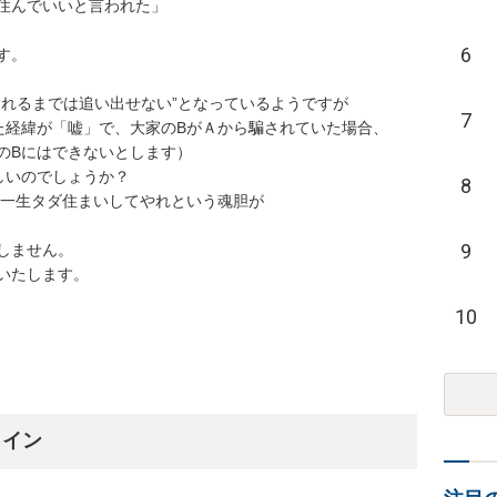
住んでいいと言われた」

6
。

れるまでは追い出せない”となっているようですが

7
経緯が「嘘」で、大家のBがＡから騙されていた場合、

Bにはできないとします）

いのでしょうか？

8
一生タダ住まいしてやれという魂胆が

9
ません。

いたします。
10
ライン