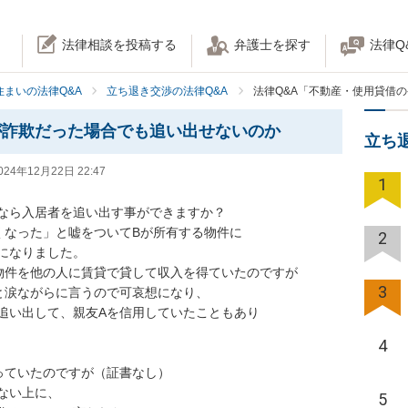
法律相談を投稿する
弁護士を探す
法律Q
住まいの法律Q&A
立ち退き交渉の法律Q&A
法律Q&A「不動産・使用貸借
が詐欺だった場合でも追い出せないのか
立ち
024年12月22日 22:47
1
なら入居者を追い出す事ができますか？

なった」と嘘をついてBが所有する物件に

2
なりました。

物件を他の人に賃貸で貸して収入を得ていたのですが

3
涙ながらに言うので可哀想になり、

追い出して、親友Aを信用していたこともあり

4
ていたのですが（証書なし）

い上に、

5