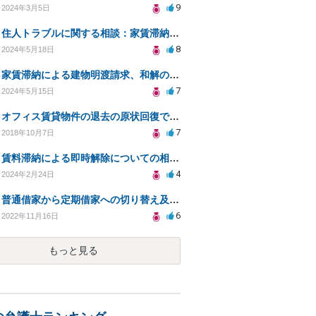
9
2024年3月5日
住人トラブルに関する相談：家賃滞納と退去費の支払いを拒否され、管理鍵の横領も発生
8
2024年5月18日
家賃滞納による建物明渡請求、和解の可能性と対策
7
2024年5月15日
オフィス賃貸物件の退去の原状回復で、必要ない修繕費を請求されている
7
2018年10月7日
賃料滞納による即時解除についての相談（貸主側です）
4
2024年2月24日
普通借家から定期借家への切り替え及び、賃料値上げについて
6
2022年11月16日
もっと見る