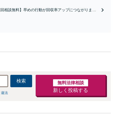
す！用法義務違反や無断転貸による立ち退き請求、家
賃回収、立退料の交渉、家賃交渉など、貸主・借主様
初回相談無料】早めの行動が回収率アップにつながりま
からのご相談はお任せください【弁護士歴15年以上】
！弁護士が間に入ることで「本気度」を示すことができ、
手が行動してくれる可能性があります。工事代金・売買代
、制作費、滞納家賃、養育費などご相談を【弁護士歴15年
】【門前仲町駅4分】
検索
無料法律相談
新しく投稿する
 違法