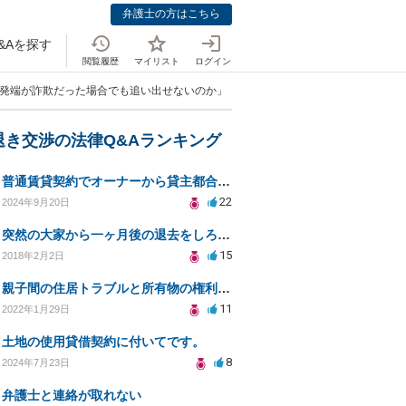
弁護士の方はこちら
&Aを探す
閲覧履歴
マイリスト
ログイン
の発端が詐欺だった場合でも追い出せないのか」
退き交渉の法律Q&Aランキング
普通賃貸契約でオーナーから貸主都合の立ち退き要求。このまま住み続けるには？
22
2024年9月20日
突然の大家から一ヶ月後の退去をしろと言われたが大家が損害請求に応じない
15
2018年2月2日
親子間の住居トラブルと所有物の権利についての法律相談
11
2022年1月29日
土地の使用貸借契約に付いてです。
8
2024年7月23日
弁護士と連絡が取れない