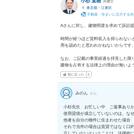
小杉 直樹
弁護士
東京都
>
江東区
不動産・住まいに注力する弁
Aさんに対し、建物明渡を求めて訴訟提
時間が経つほど賃料収入を得られない
用を認めたと思われかねないからです。
なお、ご記載の事実経過を拝見した限
建物を占有する法律上の理由が無いよ
役に立った
0
みのん
さん
小杉先生　お忙しい中　ご返事ありが
使用貸借が成立していないのは、なぜ
他者を自分の物件に住まわせた場合　賃
それで当件の場合は賃貸ではなく口
立していないということは、法律的に