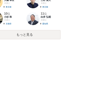
大橋 卓生
三村 勇人
弁護士
弁護士
東京都
東京都
10
11
位
位
小杉 和
白井 弘昭
弁護士
弁護士
京都府
愛知県
もっと見る