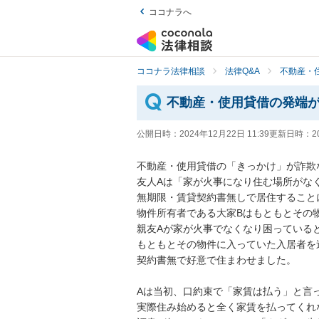
ココナラへ
ココナラ法律相談
法律Q&A
不動産・
不動産・使用貸借の発端
公開日時：
2024年12月22日 11:39
更新日時：
2
不動産・使用貸借の「きっかけ」が詐欺
友人Aは「家が火事になり住む場所がなく
無期限・賃貸契約書無しで居住することに
物件所有者である大家Bはもともとその
親友Aが家が火事でなくなり困っていると
もともとその物件に入っていた入居者を
契約書無で好意で住まわせました。

Aは当初、口約束で「家賃は払う」と言っ
実際住み始めると全く家賃を払ってくれな