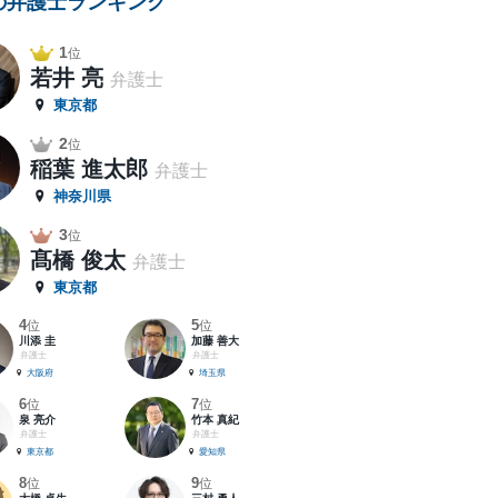
の弁護士ランキング
1
位
若井 亮
弁護士
東京都
2
位
稲葉 進太郎
弁護士
神奈川県
3
位
髙橋 俊太
弁護士
東京都
4
5
位
位
川添 圭
加藤 善大
弁護士
弁護士
大阪府
埼玉県
6
7
位
位
泉 亮介
竹本 真紀
弁護士
弁護士
東京都
愛知県
8
9
位
位