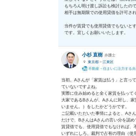
もちろん明け渡し訴訟も検討したので
相手は無期限での使用貸借を許可され
当件が賃貸でも使用貸借でもないと
小杉 直樹
弁護士
東京都
>
江東区
不動産・住まいに注力する弁
当初、Aさんが「家賃は払う」と言っ
ていないですよね。

実際に住み始めると全く家賃を払って
大家であるBさんが、Aさんに対し、
いません。）をしたかどうかです。

ご記載いただいた事情によると、Aさ
だけで、BさんはAさんの言い分を認め
賃貸借でも、使用貸借でもなければ、不
いずれにしろ、裁判で占有の理由（使