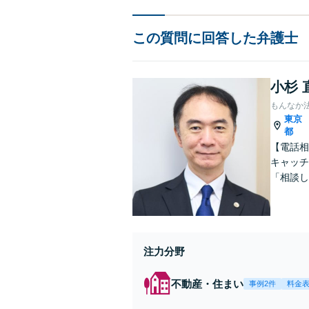
この質問に回答した弁護士
小杉 
もんなか
東京
都
【電話相
キャッチ
「相談し
けてサポ
分】
注力分野
不動産・住まい
事例2件
料金