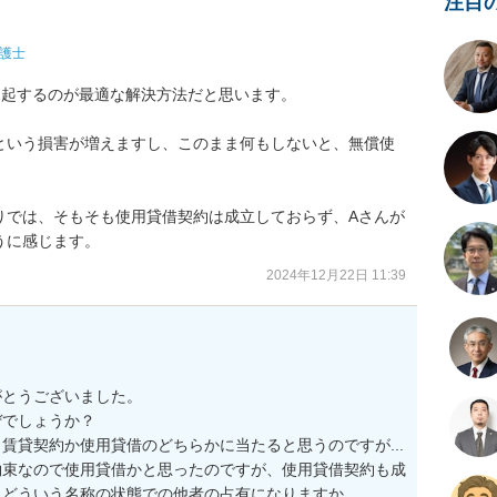
注目
護士
起するのが最適な解決方法だと思います。

という損害が増えますし、このまま何もしないと、無償使


りでは、そもそも使用貸借契約は成立しておらず、Aさんが
うに感じます。
2024年12月22日 11:39
とうございました。

でしょうか？

貸契約か使用貸借のどちらかに当たると思うのですが...

約束なので使用貸借かと思ったのですが、使用貸借契約も成
どういう名称の状態での他者の占有になりますか。
