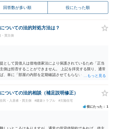
回答数が多い順
役にたった順
についての法的対処方法は？
者・買主側
提として賃借人は借地借家法により保護されているため「正当
主側は拒否することができません。 上記を拝見する限り、通常
ば、単に「部屋の内部を定期確認させてもらないこと」が直ち
更新拒絶を拒否される方向性でよろしいかと存じます。 その交
は応じる旨交渉をしてみるのはいかがでしょうか。 過去に賃借
自体は不法行為となり、また刑事的にも住居侵入罪が成立する
についての法的相談（補足説明修正）
の金銭賠償を求めるのも一つでしょう。
#住民・入居者・買主側
#建築トラブル
#欠陥住宅
役にたった
1
難しいところはありますが、通常の賃貸借契約であれば、借主