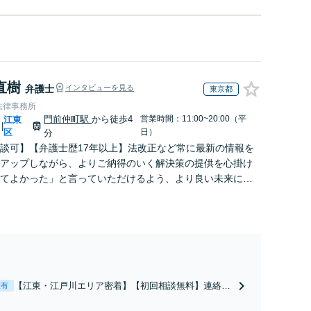
直樹
弁護士
インタビューを見る
東京都
法律事務所
門前仲町駅
から徒歩4
営業時間：11:00~20:00（平
江東
|
区
日）
分
談可】【弁護士歴17年以上】法改正など常に最新の情報を
アップしながら、よりご納得のいく解決策の提供を心掛け
てよかった」と言っていただけるよう、より良い未来に向
ートします！【メール相談＆WEB面談可】【門前仲町駅4
【江東・江戸川エリア密着】【初回相談無料】連絡は
表有
できる限り素早く返信！フットワーク軽く行動しま