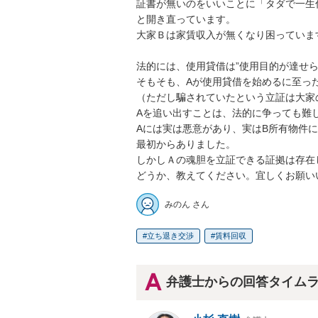
証書が無いのをいいことに「タダで一生
と開き直っています。

大家Ｂは家賃収入が無くなり困っています
法的には、使用貸借は”使用目的が達せら
そもそも、Aが使用貸借を始めるに至った
（ただし騙されていたという立証は大家の
Aを追い出すことは、法的に争っても難し
Aには実は悪意があり、実はB所有物件に
最初からありました。

しかしＡの魂胆を立証できる証拠は存在し
どうか、教えてください。宜しくお願い
みのん さん
立ち退き交渉
賃料回収
弁護士からの回答タイム