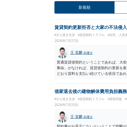
新着順
賃貸契約更新拒否と大家の不法侵入
#立ち退き交渉
#賃貸契約トラブル
#住民・入居
2026年7月27日
王 宣麟
弁護士
普通賃貸借契約ということであれば、大前
事由」がなければ、賃貸借契約の更新を家
どおり賃料を支払い続けている状況であれ
に正当事由に当たるとは思えませんので、
渉の中で、一定の金銭をもらえれば退去に
人の許可なく無断で賃貸人が入室する行為
借家退去後の建物解体費用負担義務
可能性がありますので、これを理由に一定
#立ち退き交渉
#賃貸契約トラブル
#原状回復
2026年7月25日
王 宣麟
弁護士
契約書がお手元にないということで判断が