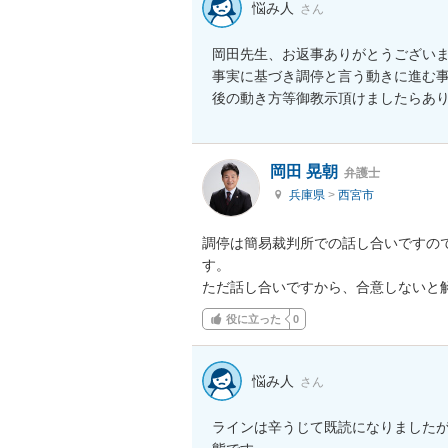
悩み人
さん
岡田先生、お返事ありがとうございま
事実に基づき調停と言う動きに進む
岡田 晃朝
弁護士
兵庫県
>
西宮市
調停は簡易裁判所での話し合いですの
す。

ただ話し合いですから、合意しないと
役に立った
0
悩み人
さん
ラインは辛うじて既読になりました