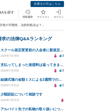
弁護士の方はこちら
&Aを探す
閲覧履歴
マイリスト
ログイン
金詐欺の可能性、法的対処法は？」
請求の法律Q&Aランキング
スクール規定変更前の入会者に新規定は適用されるのか
3
2026年7月29日
支払ってしまった迷惑料は返ってきますか？
3
2026年7月29日
結婚式場の金額ミスによる2週間での解約。キャンセル料10万円の免除は可能か。
2
2026年7月31日
少額訴訟について相談です
2026年7月31日
アルバイト先での私物の取り扱いについて