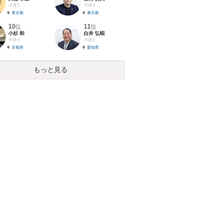
弁護士
弁護士
東京都
東京都
10
11
位
位
小杉 和
白井 弘昭
弁護士
弁護士
京都府
愛知県
もっと見る