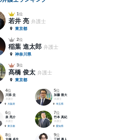
1
位
若井 亮
弁護士
東京都
2
位
稲葉 進太郎
弁護士
神奈川県
3
位
髙橋 俊太
弁護士
東京都
4
5
位
位
川添 圭
加藤 善大
弁護士
弁護士
大阪府
埼玉県
6
7
位
位
泉 亮介
竹本 真紀
弁護士
弁護士
東京都
愛知県
8
9
位
位
大橋 卓生
三村 勇人