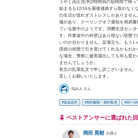
うやく高圧洗浄(2時間弱の短時間で帰っ
始まるも12/16を最後連絡すら取れな
の生活が送れずストレスしかありません
備があり、クーリングオフ通知を簡易書
ている最中のようです。消費生活センタ
す。作業途中の外壁はあり得ない状態で
いのか分かりません。足場立ち、もう1
現状の状態で引き受けてくれるかもわか
な場合、警察に被害届出しても何も変わ
ませんでしょうか。

長文の乱筆乱文で申し訳ございません。

宜しくお願いいたします。
悩み人 さん
返金請求
契約解除・契約取消
50〜1
ベストアンサーに選ばれた
岡田 晃朝
弁護士