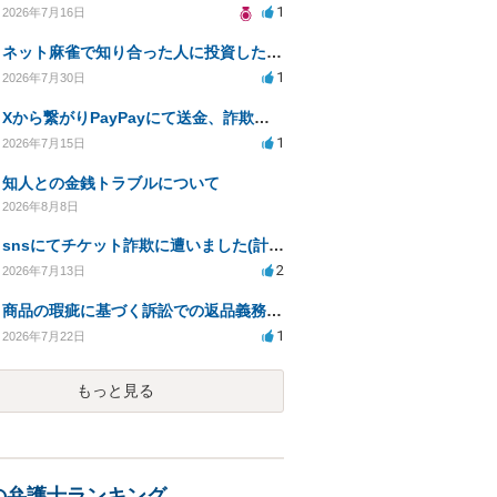
1
2026年7月16日
ネット麻雀で知り合った人に投資した400万円が返金されない
1
2026年7月30日
Xから繋がりPayPayにて送金、詐欺被害。
1
2026年7月15日
知人との金銭トラブルについて
2026年8月8日
snsにてチケット詐欺に遭いました(計40万程度)。開示請求や今後の対応について質問したいです。
2
2026年7月13日
商品の瑕疵に基づく訴訟での返品義務の有無について教えてください
1
2026年7月22日
もっと見る
の弁護士ランキング