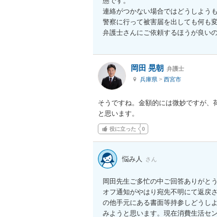
態です。

連絡がつかない場合ではどうしようも
警察に行って被害届を出しても何も変
弁護士さんにご依頼するほうが良い
岡田 晃朝
弁護士
兵庫県
>
西宮市
そうですね。金額的には微妙ですが、
と思います。
役に立った
0
悩み人
さん
岡田先生ご多忙の中ご回答ありがと
オフ通知がやはり宛先不明にて返戻
の他手元にある書面等持参しどうし
みようと思います。現在消費生活セ