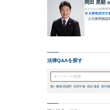
岡田 晃朝
あさがお法律事務
兵庫県
西宮市
|
「土日夜間相談
法律Q&Aを探す
例）
離婚 慰謝料
誹謗中傷
相続 遺産
著作物