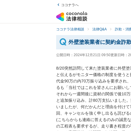
ココナラへ
ココナラ法律相談
法律Q&A
詐欺・消
外壁塗装業者に契約金詐
公開日時：
2024年12月21日 09:50
更新日時：
2
8/20突然訪問して来た塗装業者に外壁
と伝えるがモニター価格の制度を使うと
代金90万の内70万振り込みを要求され
るも「当社ではこれを皆さんにお願いして
それから一週間後に資材の関係で後10
と追加振り込み、計80万支払いました。
いましたが、何だかんだと理由を付けて電
回、キャンセルを強く申し出るも詫びる
(こちらからも連絡に答えるのみの誠意な
の工程表も要求するが、走り書き程度の手