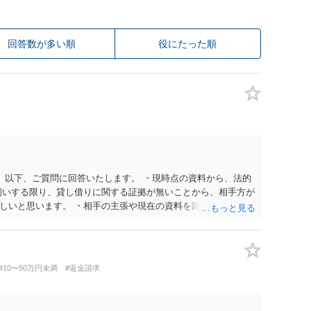
回答数が多い順
役にたった順
。 以下、ご質問に回答いたします。 ・現時点の資料から、法的
伺いする限り、貸し借りに関する証拠が無いことから、相手方が
しいと思います。 ・相手の主張や現在の資料を踏まえ、今後ど
消費貸借かの争いにおいては、様々な圧力をかけて回収をしよう
での対応に窮するようであれば、代理人を立てることもご検討く
ドバイスをいただけるか。 具体的な回答内容については、一
かと思います。 法律事務所にご連絡いただき、対応の可否や費
#10〜50万円未満
#返金請求