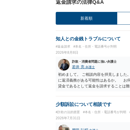
返金請求の法律Q&A
新着順
知人との金銭トラブルについて
#返金請求
#本名・住所・電話番号が判明
2026年8月8日
詐欺・消費者問題に強い弁護士
若井 亮
弁護士
初めまして。 ご相談内容を拝見しました
に返済義務がある可能性はあるか。 お
貸金であるとして返金を請求することは難
のように対応するのが適切か。 贈与か
とするケースも散見されます。 ご自身
ださい。 ・相手へ送る回答文についてア
少額訴訟について相談です
般的に無料法律相談での対応外になろう
#詐欺の法的措置
#本名・住所・電話番号が判明
用をご確認ください。
2026年7月31日