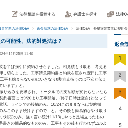
法律相談を投稿する
弁護士を探す
法律Q
費者問題の法律Q&A
返金請求の法律Q&A
法律Q&A「外壁塗装業者に契約
欺の可能性、法的対処法は？
返金
024年12月25日 11:40
1
塗装を半ば強引に契約させらました。相見積もり取る、考える
押し切らました。工事請負契約書と約款を渡され翌日に工事
2
、工事も始まらないのにいきなり8割方支払うのは不安と伝え
います」と。

3
万振り込みを要求され、トータルでの支払額が変わらないなら
契約書面には9/20より工事開始、(終了日時は空白)となって
話、ラインでの接触のみ、10/24このままならば契約撤
4
のみこのまま続けますので、と。その後も簡易的なやり取り
い対応)のみ、強く言い続け11/13にやっと足場立ったもの
書きの簡易的なもののみ。工事もその後も行われず12/6よ
5