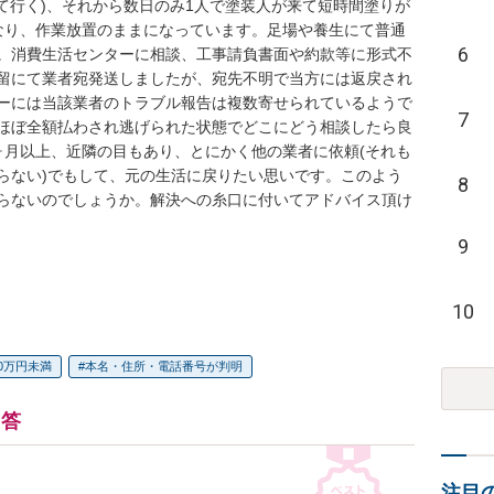
て行く)、それから数日のみ1人で塗装人が来て短時間塗りが
くなり、作業放置のままになっています。足場や養生にて普通
6
。消費生活センターに相談、工事請負書面や約款等に形式不
留にて業者宛発送しましたが、宛先不明で当方には返戻され
ーには当該業者のトラブル報告は複数寄せられているようで
7
ほぼ全額払わされ逃げられた状態でどこにどう相談したら良
ヶ月以上、近隣の目もあり、とにかく他の業者に依頼(それも
らない)でもして、元の生活に戻りたい思いです。このよう
8
らないのでしょうか。解決への糸口に付いてアドバイス頂け
9
10
00万円未満
本名・住所・電話番号が判明
回答
注目