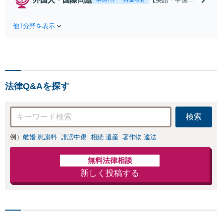
経験を活かし、
対応可】【初回
情報商材詐欺、
相談無料】【当
SEO対策詐
他1分野を表示
日/休日/夜間相
欺、物販コンサ
談可】アジア数
ル詐欺など詐欺
カ国の専門家と
返金交渉に強い
連携し、法務サ
弁護士が契約解
ービスだけでな
除、返金、回収
く会計、税務、
に尽力します。
法律Q&Aを探す
労務、登記など
幅広く対応しま
す。
検索
例）
離婚 慰謝料
誹謗中傷
相続 遺産
著作物 違法
無料法律相談
新しく投稿する