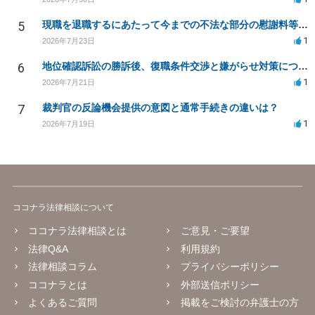
5
現職を退職するにあたって今までの不法な部分の慰謝料等は請求できるのか。
1
2026年7月23日
6
地位確認訴訟の勝訴後、復職条件交渉と嫌がらせ対策について
1
2026年7月21日
7
裁判官の反論機会提供の意図と通常手続きの違いは？
1
2026年7月19日
ココナラ法律相談について
ココナラ法律相談とは
ご意見・ご要望
法律Q&A
利用規約
法律相談コラム
プライバシーポリシー
ココナラとは
外部送信ポリシー
よくあるご質問
掲載をご検討の弁護士の方