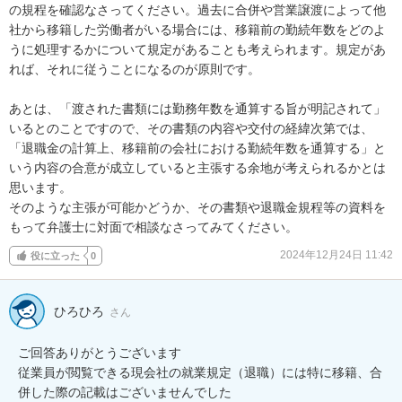
の規程を確認なさってください。過去に合併や営業譲渡によって他
社から移籍した労働者がいる場合には、移籍前の勤続年数をどのよ
うに処理するかについて規定があることも考えられます。規定があ
れば、それに従うことになるのが原則です。

あとは、「渡された書類には勤務年数を通算する旨が明記されて」
いるとのことですので、その書類の内容や交付の経緯次第では、
「退職金の計算上、移籍前の会社における勤続年数を通算する」と
いう内容の合意が成立していると主張する余地が考えられるかとは
思います。

そのような主張が可能かどうか、その書類や退職金規程等の資料を
もって弁護士に対面で相談なさってみてください。
2024年12月24日 11:42
役に立った
0
ひろひろ
さん
ご回答ありがとうございます

従業員が閲覧できる現会社の就業規定（退職）には特に移籍、合
併した際の記載はございませんでした
