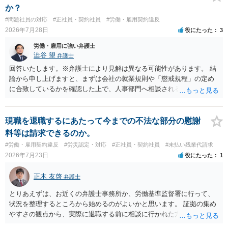
か？
#問題社員の対応
#正社員・契約社員
#労働・雇用契約違反
2026年7月28日
役にたった
3
労働・雇用に強い弁護士
澁谷 望
弁護士
回答いたします。※弁護士により見解は異なる可能性があります。 結
論から申し上げますと、まずは会社の就業規則や「懲戒規程」の定め
に合致しているかを確認した上で、人事部門へ相談されることが最優
先となります。 その上で、いきなりの懲戒解雇は法的ハードルが高い
ものの、重い懲戒処分の対象には十分なり得ます。 名誉や評価の回復
については、会社側に「部下の不正行為による情報漏洩」と正式に認
現職を退職するにあたって今までの不法な部分の慰謝
定させ、誤認した他部署への適切なフォローや周知を求めるのが有効
料等は請求できるのか。
です。 あるいは、懲戒があったことを社内で周知される手続があるの
#労働・雇用契約違反
#労災認定・対応
#正社員・契約社員
#未払い残業代請求
ならば、それにより軽微ながら回復はできるかもしれません。 さらに
2026年7月23日
役にたった
1
個人としても、相手に対してプライバシー侵害等に基づく損害賠償
（慰謝料）を請求する選択肢がありえます（ただし、金額は多額にな
正木 友啓
弁護士
らない可能性があります。）。
とりあえずは、お近くの弁護士事務所か、労働基準監督署に行って、
状況を整理するところから始めるのがよいかと思います。 証拠の集め
やすさの観点から、実際に退職する前に相談に行かれた方がよいかと
思います