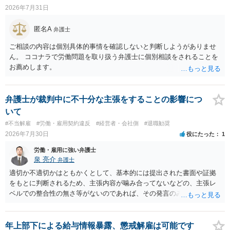
交渉は一般的です。 交渉の方向としては、上限額を設ける、実損害ベ
2026年7月31日
ースにする、算定根拠を明確化する、違約金ではなく「合理的な実
費・未回収費用のみ」に限定する、などが典型です。 ・弁護士に契約
匿名A
弁護士
前に契約書の内容をレビューしてもらう価値は十分にあると思われま
す。 争点は、契約類型が雇用か業務委託か、実態として労働者性があ
ご相談の内容は個別具体的事情を確認しないと判断しようがありませ
るか、解除事由が双方にどう定められているか、違約金の算定根拠が
ん。 ココナラで労働問題を取り扱う弁護士に個別相談をされることを
合理的か、という複数論点に分かれます。契約前なら、交渉のパワー
お薦めします。
バランスの問題もありますが、修正余地があるうえ、後から争うより
コストを抑えやすいので、資料等を持参の上弁護士に確認されること
をお勧めします。 ・事務所側の解除でも、解除理由によってはタレン
弁護士が裁判中に不十分な主張をすることの影響につ
ト側に損害賠償が発生する建付けになっていることはあります。ただ
いて
し、事務所側が一方的に解除したのにタレントへ違約金を課す設計
#不当解雇
#労働・雇用契約違反
#経営者・会社側
#退職勧奨
は、合理性や対価性を欠くとして争いやすいです。逆に、タレント側
2026年7月30日
役にたった
1
の重大な契約違反がある場合は、実損害の範囲で請求される可能性は
あります。
労働・雇用に強い弁護士
泉 亮介
弁護士
適切か不適切かはともかくとして、基本的には提出された書面や証拠
をもとに判断されるため、主張内容が噛み合ってないなどの、主張レ
ベルでの整合性の無さ等がないのであれば、その発言のみで大きく不
利になるということはないように思われます。
年上部下による給与情報暴露、懲戒解雇は可能です