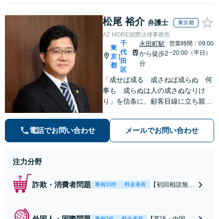
松尾 裕介
弁護士
東京都
AZ MORE国際法律事務所
千
永田町駅
営業時間：09:00
東
代
~20:00（平日）
から徒歩2
京
|
田
分
都
区
「成せば成る 成さねば成らぬ 何
事も 成らぬは人の成さぬなりけ
り」を信条に、顧客目線に立ち親身
に皆様のご相談を承ります。弁護士
14年（海外勤務6年）の豊富な弁護
電話でお問い合わせ
メールでお問い合わせ
士経験、国際経験を活かし、解決へ
の道筋を示した上でスピーディーに
対応します。
注力分野
詐欺・消費者問題
【初回相談無
事例10件
料金表有
料】【弁護士歴
14年】【お客
様目線】豊富な
外国人・国際問題
【英語・中国語
事例7件
料金表有