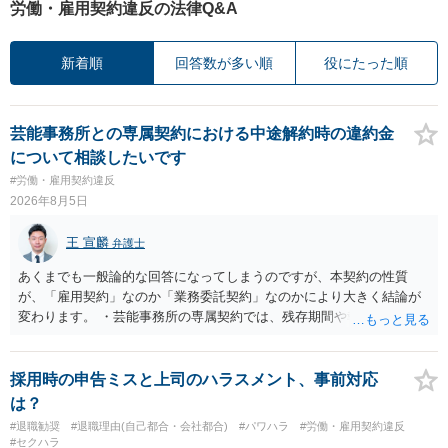
労働・雇用契約違反の法律Q&A
新着順
回答数が多い順
役にたった順
芸能事務所との専属契約における中途解約時の違約金
について相談したいです
#労働・雇用契約違反
2026年8月5日
王 宣麟
弁護士
あくまでも一般論的な回答になってしまうのですが、本契約の性質
が、「雇用契約」なのか「業務委託契約」なのかにより大きく結論が
変わります。 ・芸能事務所の専属契約では、残存期間や報酬額、投下
コストを基準に違約金や損害金を設定する例はあります。ただし、実
務上よくあるからといって当然に適法という意味ではなく、実際の損
害との対応関係や合理性が重要です。 ・違約金に上限がなくても、常
採用時の申告ミスと上司のハラスメント、事前対応
に有効になるわけではありません。契約が労働契約に近い実態なら労
は？
基法16条で無効となる余地があり、そうでなくても、金額が事務所の
#退職勧奨
#退職理由(自己都合・会社都合)
#パワハラ
#労働・雇用契約違反
損害と比べて過大なら無効や減額が争点になります。 ・契約前の修正
#セクハラ