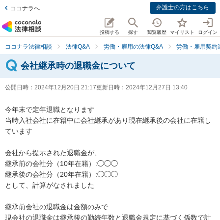
弁護士の方はこちら
ココナラへ
投稿する
探す
閲覧履歴
マイリスト
ログイン
ココナラ法律相談
法律Q&A
労働・雇用の法律Q&A
労働・雇用契約
会社継承時の退職金について
公開日時：
2024年12月20日 21:17
更新日時：
2024年12月27日 13:40
今年末で定年退職となります

当時入社会社に在籍中に会社継承があり現在継承後の会社に在籍し
ています

会社から提示された退職金が、

継承前の会社分（10年在籍）:◯◯◯

継承後の会社分（20年在籍）:◯◯◯

として、計算がなされました

継承前会社の退職金は金額のみで

現会社の退職金は継承後の勤続年数と退職金規定に基づく係数で計