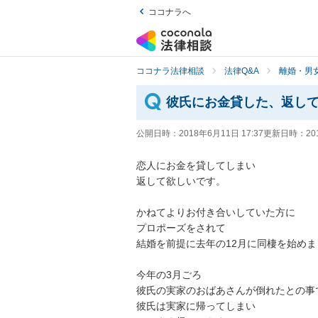
ココナラへ
ココナラ法律相談
法律Q&A
離婚・男
彼氏にお金貸した、返し
公開日時：
2018年6月11日 17:37
更新日時：
20
恋人にお金を貸してしまい

返して欲しいです。

かねてよりお付き合いしていた方に

プロポーズをされて

結婚を前提に去年の12月に同棲を始めました
今年の3月ごろ

彼氏の実家のおばあさんが倒れたとの事で
彼氏は実家に帰ってしまい
