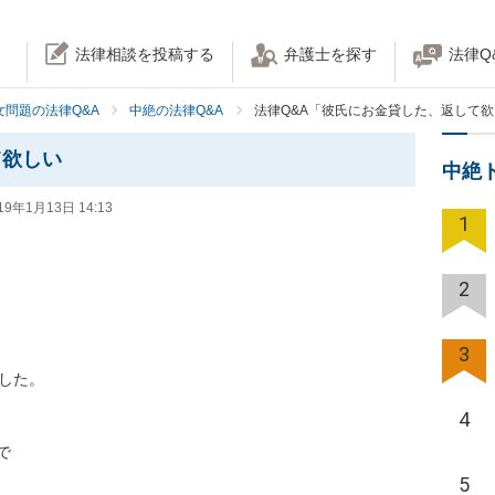
法律相談を投稿する
弁護士を探す
法律Q
女問題の法律Q&A
中絶の法律Q&A
法律Q&A「彼氏にお金貸した、返して
て欲しい
中絶
19年1月13日 14:13
1
2
3
。

4


5