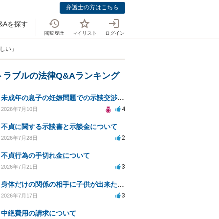
弁護士の方はこちら
&Aを探す
閲覧履歴
マイリスト
ログイン
欲しい」
トラブルの法律Q&Aランキング
未成年の息子の妊娠問題での示談交渉と法的対応について相談
4
2026年7月10日
不貞に関する示談書と示談金について
2
2026年7月28日
不貞行為の手切れ金について
3
2026年7月21日
身体だけの関係の相手に子供が出来たと言われ認知、養育費を要求されているが自身の子供か分からない
3
2026年7月17日
中絶費用の請求について