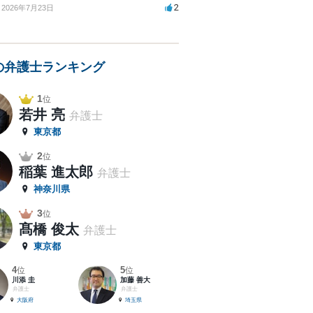
2
2026年7月23日
の弁護士ランキング
1
位
若井 亮
弁護士
東京都
2
位
稲葉 進太郎
弁護士
神奈川県
3
位
髙橋 俊太
弁護士
東京都
4
5
位
位
川添 圭
加藤 善大
弁護士
弁護士
大阪府
埼玉県