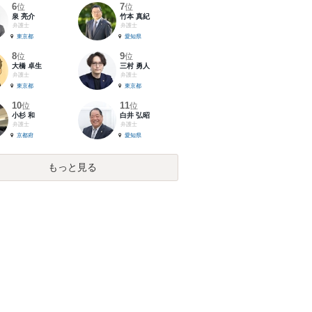
6
7
位
位
泉 亮介
竹本 真紀
弁護士
弁護士
東京都
愛知県
8
9
位
位
大橋 卓生
三村 勇人
弁護士
弁護士
東京都
東京都
10
11
位
位
小杉 和
白井 弘昭
弁護士
弁護士
京都府
愛知県
もっと見る