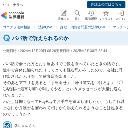
弁護士の方はこちら
ココナラへ
投稿する
探す
閲覧履歴
マイリスト
ログイン
ココナラ法律相談
法律Q&A
詐欺・消費者問題の法律Q&A
マッチン
パパ活で訴えられるのか
公開日時：
2024年12月20日 08:26
更新日時：
2025年3月30日 22:44
パパ活で会った方とお手当ありでご飯を食べていたときの話です。

途中で身体に触られたりしてとても嫌な思いをしたので、会社に呼
び出されたふりをして飲食店を出ました。

そのあとアプリを見ると「手当返せ」「帰り道気をつけろよ」「◯
◯駅(私の最寄り駅)で刺してやる」というメッセージが大量に送ら
れてました。

わたしは怖くなってPayPayでお手当を返金しましたが、もしこれ以
上なにか弁護士を雇われて相手から訴えられるようなことは起きる
のでしょうか？
彦にゃん さん