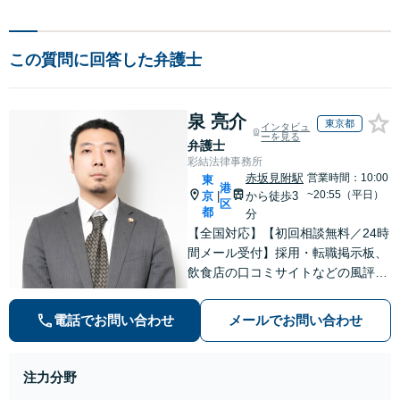
この質問に回答した弁護士
泉 亮介
東京都
インタビュ
ーを見る
弁護士
彩結法律事務所
赤坂見附駅
営業時間：10:00
東
港
~20:55（平日）
京
から徒歩3
|
区
都
分
【全国対応】【初回相談無料／24時
間メール受付】採用・転職掲示板、
飲食店の口コミサイトなどの風評被
害対策など実績あり！【刑事】犯罪
の種類を問わず相談可。可能な限り
電話でお問い合わせ
メールでお問い合わせ
早期対応で駆けつけサポート【労
働】不当解雇・残業代請求はおまか
せください
注力分野