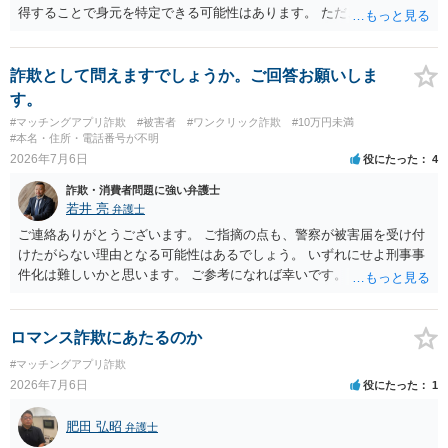
得することで身元を特定できる可能性はあります。 ただ、他人名義の
携帯電話であるなどした場合には特定に結びつけることは難しいとこ
ろです。 LINEについても、詐欺の事案であれば照会できる可能性はあ
りますが、携帯電話の番号を経由する方法より難しくなります。 身元
詐欺として問えますでしょうか。ご回答お願いしま
を特定した後は、返金の理屈があるかどうかを確認していきます。 基
す。
本的に贈与に該当する場合には返金請求ができません。 詐欺を含め、
#マッチングアプリ詐欺
#被害者
#ワンクリック詐欺
#10万円未満
当方に返金の理屈があるかどうかを確認していきます。 さらに、渡し
#本名・住所・電話番号が不明
た金額について、裏付けがあるかどうかも精査します。 上記を経て、
2026年7月6日
役にたった
4
身元の特定、返金の理屈があると判断できるのであれば、まずは交渉
詐欺・消費者問題に強い弁護士
からスタートすることになるでしょう。 ご理解のとおり、詐欺である
若井 亮
弁護士
ことの立証は簡単ではありません。 刑事事件化が出来るのであれば、
返金交渉で有利になる可能性がありますが、民事上の詐欺の立証以上
ご連絡ありがとうございます。 ご指摘の点も、警察が被害届を受け付
に難しいところがあります。 こちらについては、一度、最寄りの警察
けたがらない理由となる可能性はあるでしょう。 いずれにせよ刑事事
署に被害相談をするようにしてください。 具体的な見通しに関して
件化は難しいかと思います。 ご参考になれば幸いです。
は、証拠を拝見する必要があるため、直接弁護士にご相談された方が
良いかと思います。
ロマンス詐欺にあたるのか
#マッチングアプリ詐欺
2026年7月6日
役にたった
1
肥田 弘昭
弁護士