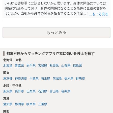
いわゆる詐欺罪には該当しないかと思います。身体の関係については
明確に拒否をしており、身体の関係になることを条件に金銭の交付を
うけたが、当初から身体の関係を拒否することを予定した等相手を錯
誤に陥れてないからです。いわゆるロマンス詐欺についても、お金が
欲しいこと身体の関係は拒否と嘘偽りなく相手に伝えた上で相手もそ
れを前提に金銭交付していますので、ロマンス詐欺には該当しないか
もっとみる
と思います。ご参考にしてください。
都道府県からマッチングアプリ詐欺に強い弁護士を探す
北海道・東北
北海道
青森県
岩手県
宮城県
秋田県
山形県
福島県
関東
東京都
神奈川県
千葉県
埼玉県
茨城県
栃木県
群馬県
北陸・甲信越
新潟県
長野県
山梨県
石川県
富山県
福井県
東海
愛知県
静岡県
岐阜県
三重県
関西