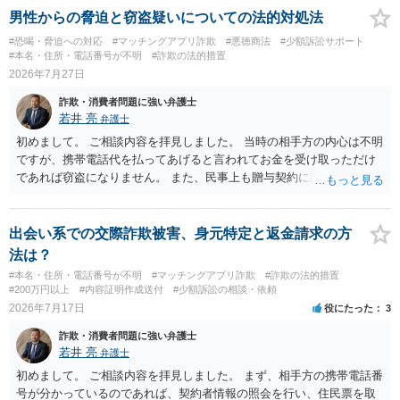
男性からの脅迫と窃盗疑いについての法的対処法
#恐喝・脅迫への対応
#マッチングアプリ詐欺
#悪徳商法
#少額訴訟サポート
#本名・住所・電話番号が不明
#詐欺の法的措置
2026年7月27日
詐欺・消費者問題に強い弁護士
若井 亮
弁護士
初めまして。 ご相談内容を拝見しました。 当時の相手方の内心は不明
ですが、携帯電話代を払ってあげると言われてお金を受け取っただけ
であれば窃盗になりません。 また、民事上も贈与契約に該当すると思
われるところ、返済の義務はありません。 これ以上のやり取りをせ
ず、可能であればブロックをするようにしてください。 ご不安であれ
ば、最寄りの警察署に相談をしても良いかもしれません。 以上、ご参
出会い系での交際詐欺被害、身元特定と返金請求の方
考になれば幸いです。
法は？
#本名・住所・電話番号が不明
#マッチングアプリ詐欺
#詐欺の法的措置
#200万円以上
#内容証明作成送付
#少額訴訟の相談・依頼
2026年7月17日
役にたった
3
詐欺・消費者問題に強い弁護士
若井 亮
弁護士
初めまして。 ご相談内容を拝見しました。 まず、相手方の携帯電話番
号が分かっているのであれば、契約者情報の照会を行い、住民票を取