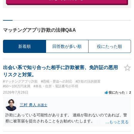
マッチングアプリ詐欺の法律Q&A
新着順
回答数が多い順
役にたった順
出会い系で知り合った相手に詐欺被害、免許証の悪用
リスクと対策。
#マッチングアプリ詐欺
#恐喝・脅迫への対応
#詐欺の法的措置
#50〜100万円未満
#本名・住所・電話番号が不明
2026年7月26日
役にたった
2
三村 勇人
弁護士
詐欺にあっている可能性があります。 連絡が取れないのであれば、警
察に被害届を提出されることをお勧めいたします。