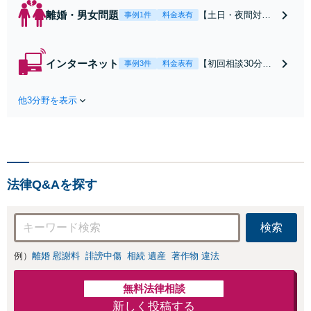
離婚・男女問題
【土日・夜間対応
事例1件
料金表有
可】【初回相談30
分無料】「相手方
から書面を提示さ
インターネット
【初回相談30分無
事例3件
料金表有
れたら、サインす
料】状況に応じて
る前にご相談を」
手段を使い分け、
経験豊富な弁護士
他3分野を表示
適切な方法で投稿
が全力で交渉にあ
の削除・発信者情
たります！相手方
報開示請求をおこ
と直接話す精神的
ないます「企業や
負担を軽減「弁護
お店の風評被害対
士の交渉で慰謝料
策／売り上げ低下
金額アップ／減額
法律Q&Aを探す
防止のために尽
交渉も対応可」
力」加害者側の対
【完全個室対応】
応可：開示請求の
検索
意見照会が来たと
きの対処法、被害
例）
離婚 慰謝料
誹謗中傷
相続 遺産
著作物 違法
者との示談交渉
無料法律相談
新しく投稿する