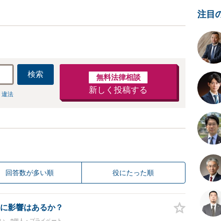
注目
検索
無料法律相談
新しく投稿する
 違法
回答数が多い順
役にたった順
に影響はあるか？
い
#個人・プライベート