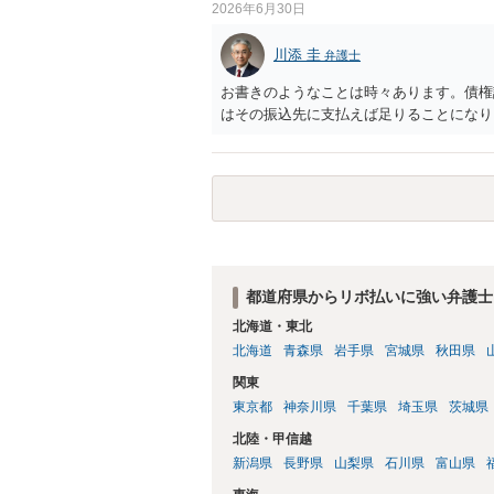
2026年6月30日
川添 圭
弁護士
お書きのようなことは時々あります。債権
はその振込先に支払えば足りることになり
都道府県からリボ払いに強い弁護士
北海道・東北
北海道
青森県
岩手県
宮城県
秋田県
関東
東京都
神奈川県
千葉県
埼玉県
茨城県
北陸・甲信越
新潟県
長野県
山梨県
石川県
富山県