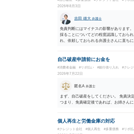
2026年8月3日
吉田 雄大
弁護士
免責判断にはマイナスの影響があります。
採ることについてどの程度認識しておられ
れ、依頼しておられる弁護士さんに直ちに
勧めします。
自己破産申請前にお金を
#消費者金融
#リボ払い
#銀行借り入れ
#クレ
2026年7月22日
匿名A
弁護士
まず、自己破産をしてください。 免責決
つまり、免責確定後であれば、お姉さんに
個人再生と労働金庫の対応
#クレジット会社
#個人再生
#多重債務
#リボ払