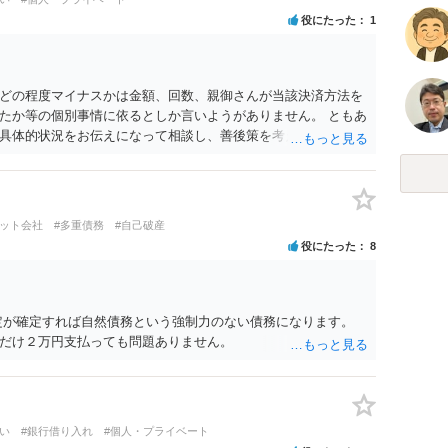
役にたった
1
どの程度マイナスかは金額、回数、親御さんが当該決済方法を
たか等の個別事情に依るとしか言いようがありません。 ともあ
具体的状況をお伝えになって相談し、善後策を考えることをお
ジット会社
#多重債務
#自己破産
役にたった
8
定が確定すれば自然債務という強制力のない債務になります。
だけ２万円支払っても問題ありません。
い
#銀行借り入れ
#個人・プライベート