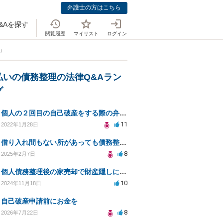
弁護士の方はこちら
&Aを探す
閲覧履歴
マイリスト
ログイン
」
払いの債務整理の法律Q&Aラン
グ
個人の２回目の自己破産をする際の弁護士選定について
11
2022年1月28日
借り入れ間もない所があっても債務整理は出来るのでしょうか？
8
2025年2月7日
個人債務整理後の家売却で財産隠しに問われるリスクは？
10
2024年11月18日
自己破産申請前にお金を
8
2026年7月22日