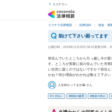
ココナラへ
ココナラ法律相談
法律Q&A
借金・債
助けて下さい困ってます
公開日時：
2024年12月20日 08:42
更新日時：
2
前住んでいたところから引っ越し今の新
す。ところが実家に前の住んでいた市県
い住所に届くのではないですか？前住ん
かね？何か理由がわかれば教えて下さい
人生終わってるぜ😭 さん
リボ払い
時効の援用
督促の停止