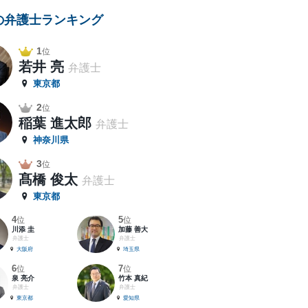
の弁護士ランキング
1
位
若井 亮
弁護士
東京都
2
位
稲葉 進太郎
弁護士
神奈川県
3
位
髙橋 俊太
弁護士
東京都
4
5
位
位
川添 圭
加藤 善大
弁護士
弁護士
大阪府
埼玉県
6
7
位
位
泉 亮介
竹本 真紀
弁護士
弁護士
東京都
愛知県