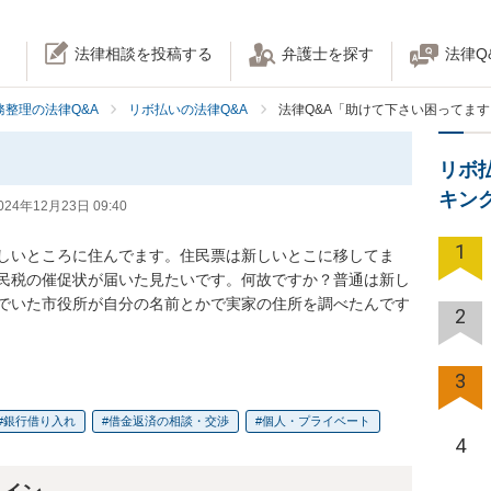
法律相談を投稿する
弁護士を探す
法律Q
務整理の法律Q&A
リボ払いの法律Q&A
法律Q&A「助けて下さい困ってます
リボ
キン
024年12月23日 09:40
1
しいところに住んでます。住民票は新しいとこに移してま
民税の催促状が届いた見たいです。何故ですか？普通は新し
でいた市役所が自分の名前とかで実家の住所を調べたんです
2
3
銀行借り入れ
借金返済の相談・交渉
個人・プライベート
4