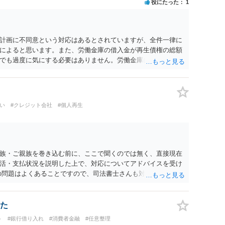
役にたった
1
計画に不同意という対応はあるとされていますが、全件一律に
によると思います。また、労働金庫の借入金が再生債権の総額
でも過度に気にする必要はありません。労働金庫には、書面決
けば、問題にならないことも少なくないのではないかと思いま
れればよいと思います。
い
#クレジット会社
#個人再生
族・ご親族を巻き込む前に、ここで聞くのでは無く、直接現在
活・支払状況を説明した上で、対応についてアドバイスを受け
の問題はよくあることですので、司法書士さんも対応を答えてく
た
ト
#銀行借り入れ
#消費者金融
#任意整理