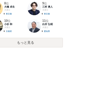
8
9
位
位
大橋 卓生
三村 勇人
弁護士
弁護士
東京都
東京都
10
11
位
位
小杉 和
白井 弘昭
弁護士
弁護士
京都府
愛知県
もっと見る