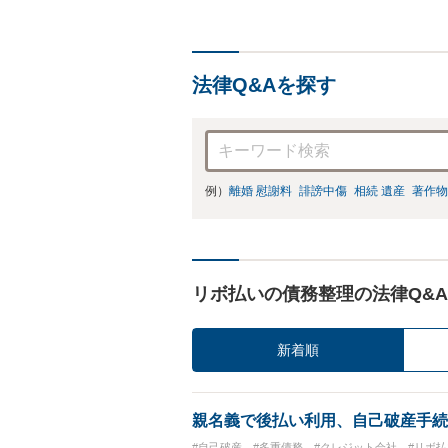
法律Q&Aを探す
例）
離婚 慰謝料
誹謗中傷
相続 遺産
著作物
リボ払いの債務整理の法律Q&A
新着順
親名義で後払い利用、自己破産手続
#自己破産
#多重債務
#クレジット会社
#リボ払