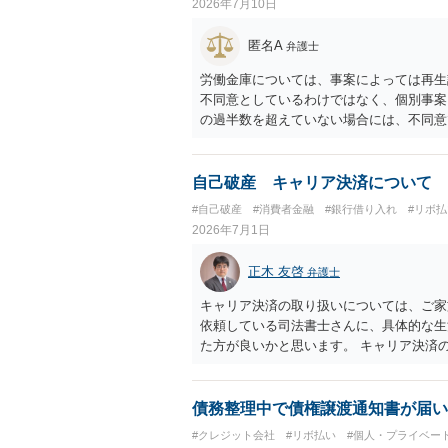
2026年7月10日
匿名A
弁護士
労働金庫については、事案によっては再生
不同意としているわけではなく、個別事案
の過半数を超えていない場合には、不同意
議への同意について確認や根回しをしてお
す。個人再生の経験豊富な弁護士へ相談さ
自己破産 キャリア決済について
#自己破産
#消費者金融
#銀行借り入れ
#リボ払
2026年7月1日
正木 友啓
弁護士
キャリア決済の取り扱いについては、ご家
依頼している司法書士さんに、具体的な生
た方が良いかと思います。 キャリア決済
れるはずです
債務整理中で債権譲渡通知書が届い
#クレジット会社
#リボ払い
#個人・プライベー