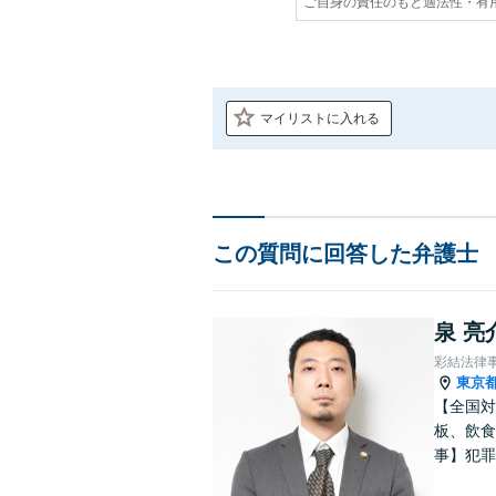
ご自身の責任のもと適法性・有
マイリストに入れる
この質問に回答した弁護士
泉 亮
彩結法律
東京
【全国対
板、飲食
事】犯罪
ポート【