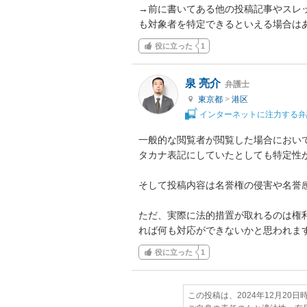
→前に書いてある他の投稿記事やスレ
も対象者を特定できるといえる場合は
役に立った
1
泉 亮介
弁護士
東京都
>
港区
インターネットに注力する弁
一般的な閲覧者が閲覧した場合におい
タカナ表記にしていたとしても特定性が
そして投稿内容は名誉権の侵害や名誉感
ただ、実際に法的措置が取れるのは権
れば何も対応ができないかと思われま
役に立った
1
この投稿は、2024年12月20