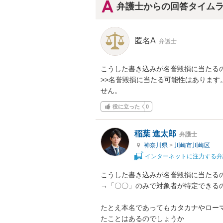
弁護士からの回答タイム
匿名A
弁護士
こうした書き込みが名誉毀損に当たるの
>>名誉毀損に当たる可能性はありま
せん。
役に立った
0
稲葉 進太郎
弁護士
神奈川県
>
川崎市川崎区
インターネットに注力する弁
こうした書き込みが名誉毀損に当たるの
→「〇〇」のみで対象者が特定できるの
たとえ本名であってもカタカナやロー
たことはあるのでしょうか
