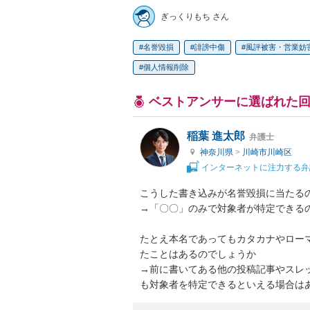
ぎっくりもち さん
名誉毀損
誹謗中傷
風評被害・営業妨
個人情報削除
ベストアンサーに選ばれた
稲葉 進太郎
弁護士
神奈川県
>
川崎市川崎区
インターネットに注力する弁
こうした書き込みが名誉毀損に当たるの
→「〇〇」のみで対象者が特定できるの
たとえ本名であってもカタカナやロー
たことはあるのでしょうか

→前に書いてある他の投稿記事やスレ
も対象者を特定できるといえる場合は