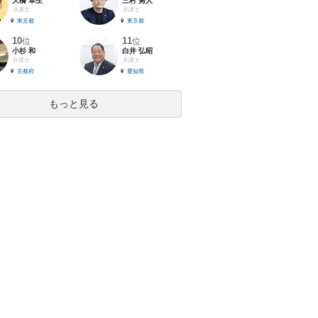
大橋 卓生
三村 勇人
弁護士
弁護士
東京都
東京都
10
11
位
位
小杉 和
白井 弘昭
弁護士
弁護士
京都府
愛知県
もっと見る