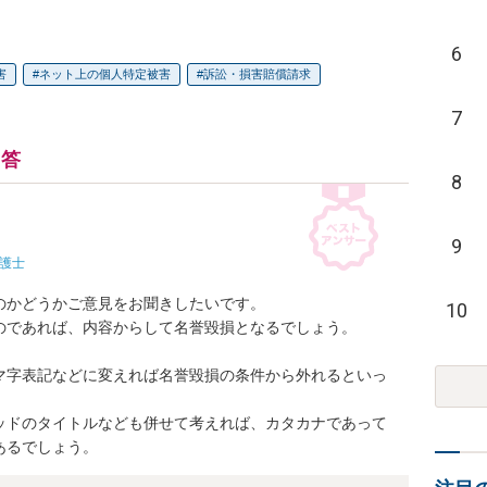
6
害
ネット上の個人特定被害
訴訟・損害賠償請求
7
回答
8
9
護士
かどうかご意見をお聞きしたいです。

10
であれば、内容からして名誉毀損となるでしょう。

マ字表記などに変えれば名誉毀損の条件から外れるといっ
ッドのタイトルなども併せて考えれば、カタカナであって
あるでしょう。