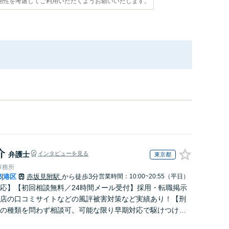
用性を考慮してご利用いただくようお願いいたします。
介
弁護士
インタビューを見る
東京都
事務所
都
港区
赤坂見附駅
から徒歩3分
営業時間：10:00~20:55（平日）
|
応】【初回相談無料／24時間メール受付】採用・転職掲示
店の口コミサイトなどの風評被害対策など実績あり！【刑
の種類を問わず相談可。可能な限り早期対応で駆けつけサ
労働】不当解雇・残業代請求はおまかせください