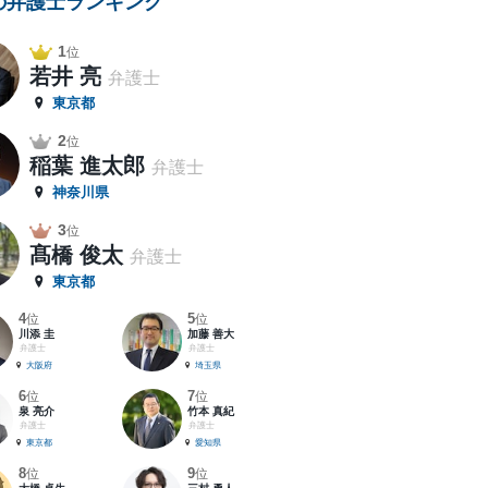
の弁護士ランキング
1
位
若井 亮
弁護士
東京都
2
位
稲葉 進太郎
弁護士
神奈川県
3
位
髙橋 俊太
弁護士
東京都
4
5
位
位
川添 圭
加藤 善大
弁護士
弁護士
大阪府
埼玉県
6
7
位
位
泉 亮介
竹本 真紀
弁護士
弁護士
東京都
愛知県
8
9
位
位