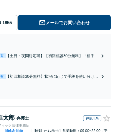
メールでお問い合わせ
【土日・夜間対応可】【初回相談30分無料】「相手方
表有
から書面を提示されたら、サインする前にご相談を」
経験豊富な弁護士が全力で交渉にあたります！相手方
と直接話す精神的負担を軽減「弁護士の交渉で慰謝料
【初回相談30分無料】状況に応じて手段を使い分け、
表有
金額アップ／減額交渉も対応可」【完全個室対応】
適切な方法で投稿の削除・発信者情報開示請求をおこ
ないます「企業やお店の風評被害対策／売り上げ低下
防止のために尽力」加害者側の対応可：開示請求の意
見照会が来たときの対処法、被害者との示談交渉
進太郎
弁護士
神奈川県
フィック法律事務所
川崎駅
から徒歩1
営業時間：09:00~22:00（平
川
川崎市川崎