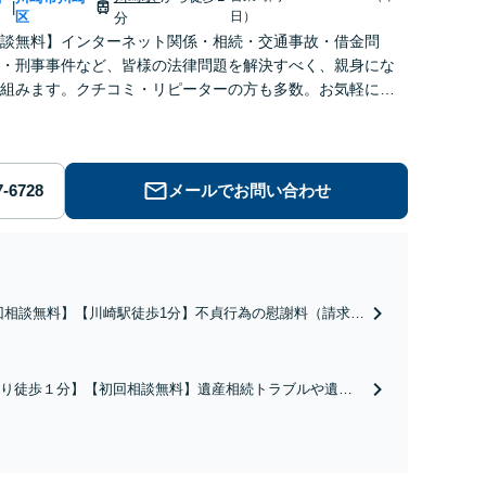
|
区
日）
分
談無料】インターネット関係・相続・交通事故・借金問
・刑事事件など、皆様の法律問題を解決すべく、親身にな
組みます。クチコミ・リピーターの方も多数。お気軽にお
せ下さい。
メールでお問い合わせ
回相談無料】【川崎駅徒歩1分】不貞行為の慰謝料（請求さ
／請求したい）・熟年離婚・年金分割・婚姻費用・養育
財産分与・離婚の慰謝料など実績多数。川崎地域に根ざし
護士として、あなたの人生の再スタートを全力で後押しし
り徒歩１分】【初回相談無料】遺産相続トラブルや遺言
。
相続問題に豊富な実績があります。安心・信頼・丁寧を
の高いリーガルサービスを目指しております。