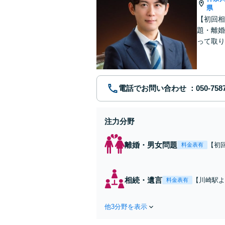
県
【初回相
題・離婚
って取り
問い合わ
電話でお問い合わせ
注力分野
離婚・男女問題
【初
料金表有
れた
費・
た弁
相続・遺言
【川崎駅よ
料金表有
ます
作成などの
心がけ，質
他3分野を表示