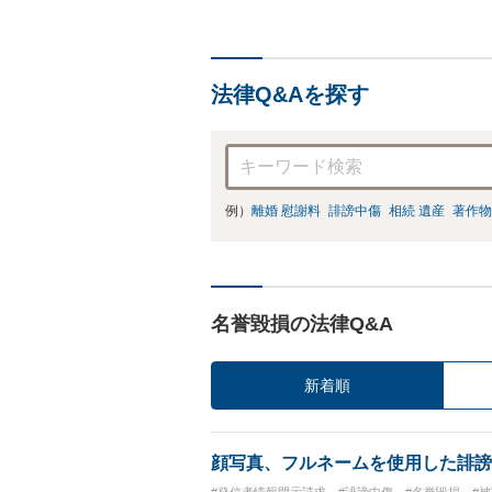
法律Q&Aを探す
例）
離婚 慰謝料
誹謗中傷
相続 遺産
著作物
名誉毀損の法律Q&A
新着順
顔写真、フルネームを使用した誹謗
#発信者情報開示請求
#誹謗中傷
#名誉毀損
#