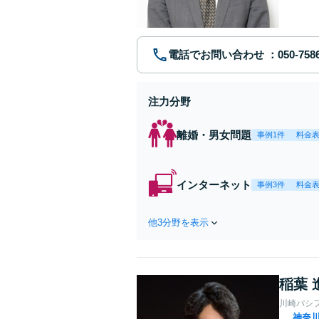
電話でお問い合わせ
注力分野
離婚・男女問題
事例1件
料金
インターネット
事例3件
料金
他3分野を表示
稲葉 
川崎パシ
神奈