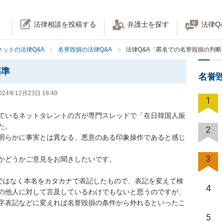
法律相談を投稿する
弁護士を探す
法律Q
ネットの法律Q&A
名誉毀損の法律Q&A
法律Q&A「匿名での名誉毀損の判
基準
名誉
024年12月23日 18:40
1
ているネットタレントの方が専門スレッドで「在日韓国人振
。

2
明らかに事実とは異なる、悪意のある印象操作であると感じ
3
かどうかご意見をお聞きしたいです。

名ではなく本名をカタカナで表記したもので、表記を変えて検
4
の他人に対して言及しているわけでもないと思うのですが、
字表記などに変えれば名誉毀損の条件から外れるといったこ
5