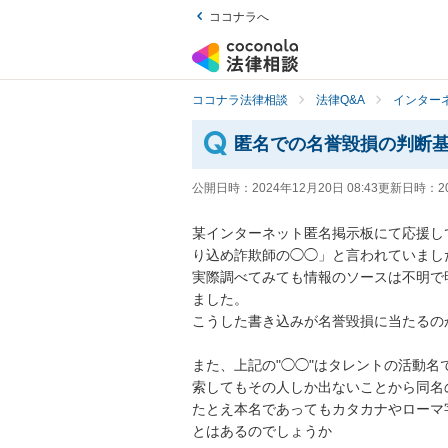
ココナラへ
ココナラ法律相談
法律Q&A
インター
匿名での名誉毀損の判断
公開日時：
2024年12月20日 08:43
更新日時：
2
某インターネット匿名掲示板にて応援し
り込め詐欺師の◯◯」と言われていました
実際調べてみても情報のソースは不明で
ました。

こうした書き込みが名誉毀損に当たるの
また、上記の"◯◯"はタレントの活動
索してもその人しか出ないことから同名
たとえ本名であってもカタカナやローマ
とはあるのでしょうか