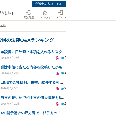
弁護士の方はこちら
&Aを探す
閲覧履歴
マイリスト
ログイン
断基準」
毀損の法律Q&Aランキング
示談書に口外禁止条項を入れるリスクはありますか？
5
2026年7月23日
誹謗中傷に当たる内容を投稿したかもしれない。開示請求や民事刑事裁判に発展しうるのか教えて欲しい。
4
2026年7月27日
LINEで会社批判、警察が立件する可能性は？
2
2026年8月3日
当方の腹いせで相手方の個人情報をSNSで晒してしまい名誉毀損させてしまったかもしれない
2
2026年7月29日
Xの開示請求の双方審で、相手方の主張が口頭ばかりで把握しきれません