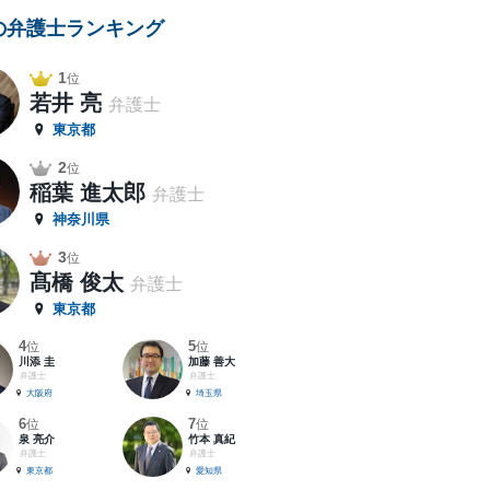
の弁護士ランキング
1
位
若井 亮
弁護士
東京都
2
位
稲葉 進太郎
弁護士
神奈川県
3
位
髙橋 俊太
弁護士
東京都
4
5
位
位
川添 圭
加藤 善大
弁護士
弁護士
大阪府
埼玉県
6
7
位
位
泉 亮介
竹本 真紀
弁護士
弁護士
東京都
愛知県