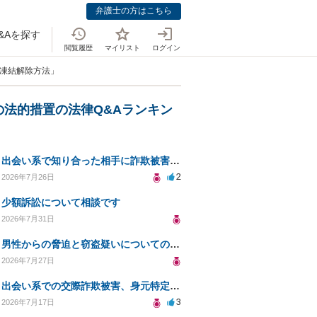
弁護士の方はこちら
&Aを探す
閲覧履歴
マイリスト
ログイン
の凍結解除方法」
の法的措置の法律Q&Aランキン
出会い系で知り合った相手に詐欺被害、免許証の悪用リスクと対策。
2
2026年7月26日
少額訴訟について相談です
2026年7月31日
男性からの脅迫と窃盗疑いについての法的対処法
2026年7月27日
出会い系での交際詐欺被害、身元特定と返金請求の方法は？
3
2026年7月17日