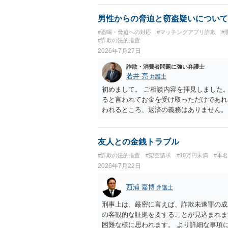
男性からの脅迫と窃盗疑いについて
#恐喝・脅迫への対応
#マッチングアプリ詐欺
#
#詐欺の法的措置
2026年7月27日
詐欺・消費者問題に強い弁護士
若井 亮
弁護士
初めまして。 ご相談内容を拝見しました
ると言われてお金を受け取っただけであれ
われるところ、返済の義務はありません。
にしてください。 ご不安であれば、最寄
になれば幸いです。
友人との金銭トラブル
#詐欺の法的措置
#架空請求
#10万円未満
#本
2026年7月22日
西浦 嘉博
弁護士
刑事上は、厳密に言えば、詐欺未遂罪の成
の客観的な証拠を要することが見込まれま
困難な様に思われます。 より詳細な事項