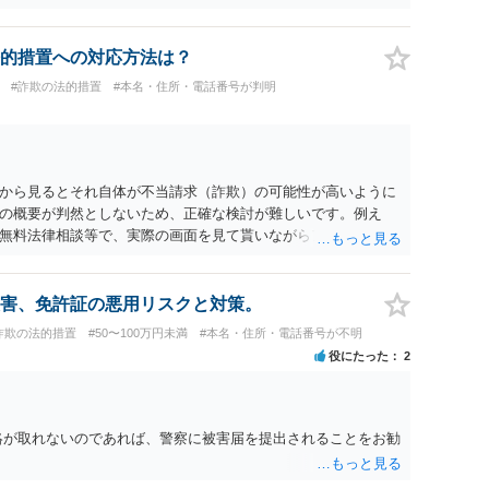
的措置への対応方法は？
#詐欺の法的措置
#本名・住所・電話番号が判明
から見るとそれ自体が不当請求（詐欺）の可能性が高いように
の概要が判然としないため、正確な検討が難しいです。例え
無料法律相談等で、実際の画面を見て貰いながらアドバイスう
害、免許証の悪用リスクと対策。
詐欺の法的措置
#50〜100万円未満
#本名・住所・電話番号が不明
役にたった
2
絡が取れないのであれば、警察に被害届を提出されることをお勧