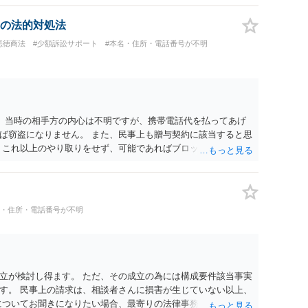
の法的対処法
悪徳商法
#少額訴訟サポート
#本名・住所・電話番号が不明
。 当時の相手方の内心は不明ですが、携帯電話代を払ってあげ
ば窃盗になりません。 また、民事上も贈与契約に該当すると思
 これ以上のやり取りをせず、可能であればブロックをするよう
りの警察署に相談をしても良いかもしれません。 以上、ご参考
名・住所・電話番号が不明
立が検討し得ます。 ただ、その成立の為には構成要件該当事実
す。 民事上の請求は、相談者さんに損害が生じていない以上、
についてお聞きになりたい場合、最寄りの法律事務所での相談を