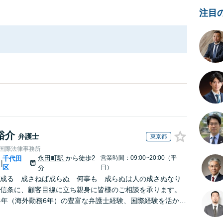
注目
裕介
弁護士
東京都
RE国際法律事務所
永田町駅
から徒歩2
営業時間：09:00~20:00（平
千代田
|
区
日）
分
成る 成さねば成らぬ 何事も 成らぬは人の成さぬなり
信条に、顧客目線に立ち親身に皆様のご相談を承ります。
4年（海外勤務6年）の豊富な弁護士経験、国際経験を活か
への道筋を示した上でスピーディーに対応します。