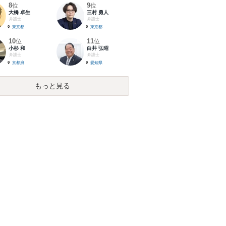
8
9
位
位
大橋 卓生
三村 勇人
弁護士
弁護士
東京都
東京都
10
11
位
位
小杉 和
白井 弘昭
弁護士
弁護士
京都府
愛知県
もっと見る