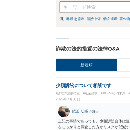
例）
離婚 慰謝料
誹謗中傷
相続 遺産
著作物
詐欺の法的措置の法律Q&A
新着順
少額訴訟について相談です
#詐欺の法的措置
#返金請求
#10〜50万円未満
2026年7月31日
肥田 弘昭
弁護士
上記の事情であっても、少額訴訟自体は違
をしっかりと調査した方がリスクが低減す