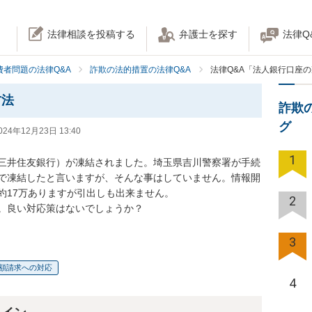
法律相談を投稿する
弁護士を探す
法律Q
費者問題の法律Q&A
詐欺の法的措置の法律Q&A
法律Q&A「法人銀行口座
方法
詐欺
グ
024年12月23日 13:40
1
三井住友銀行）が凍結されました。埼玉県吉川警察署が手続
で凍結したと言いますが、そんな事はしていません。情報開
17万ありますが引出しも出来ません。

2
。良い対応策はないでしょうか？
3
額請求への対応
4