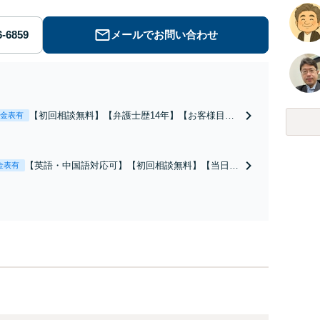
メールでお問い合わせ
【初回相談無料】【弁護士歴14年】【お客様目
金表有
線】豊富な経験を活かし、情報商材詐欺、SEO対
策詐欺、物販コンサル詐欺など詐欺返金交渉に強
い弁護士が契約解除、返金、回収に尽力します。
【英語・中国語対応可】【初回相談無料】【当日/
金表有
休日/夜間相談可】アジア数カ国の専門家と連携
し、法務サービスだけでなく会計、税務、労務、登
記など幅広く対応します。