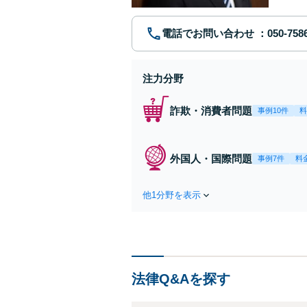
電話でお問い合わせ
注力分野
詐欺・消費者問題
事例10件
料
外国人・国際問題
事例7件
料
他1分野を表示
法律Q&Aを探す