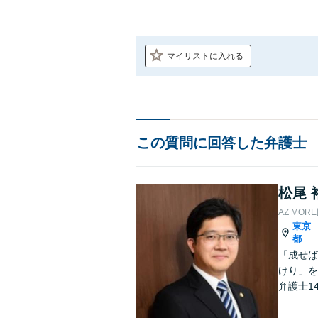
マイリストに入れる
この質問に回答した弁護士
松尾 
AZ MO
東京
都
「成せば
けり」を
弁護士1
し、解決