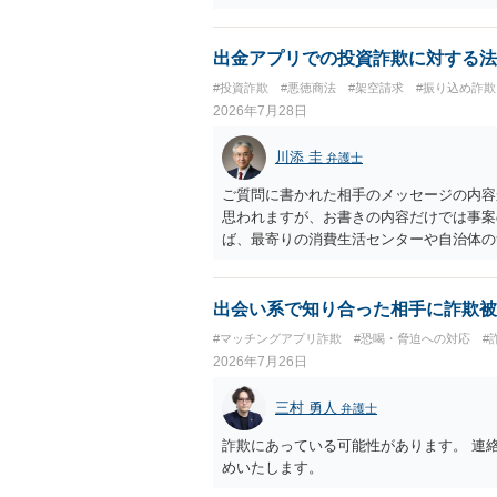
出金アプリでの投資詐欺に対する法
#投資詐欺
#悪徳商法
#架空請求
#振り込め詐欺
2026年7月28日
川添 圭
弁護士
ご質問に書かれた相手のメッセージの内容
思われますが、お書きの内容だけでは事案
ば、最寄りの消費生活センターや自治体の
受けた方が確実です。
出会い系で知り合った相手に詐欺被
#マッチングアプリ詐欺
#恐喝・脅迫への対応
#
2026年7月26日
三村 勇人
弁護士
詐欺にあっている可能性があります。 連
めいたします。