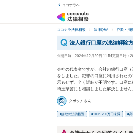
ココナラへ
ココナラ法律相談
法律Q&A
詐欺・消
法人銀行口座の凍結解除
公開日時：
2024年12月20日 11:54
更新日時：
2
会社の代表者ですが、会社の銀行口座（
をしました。犯罪の口座に利用されたの
示もせず、全く詳細が不明です。口座に約
埼玉県警にも相談しました解決しません
クボッチ さん
詐欺の法的措置
100〜200万円未満
高