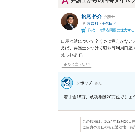
弁護士からの回答タイム
松尾 裕介
弁護士
東京都
>
千代田区
詐欺・消費者問題に注力する
口座凍結について全く身に覚えがない
えば、弁護士をつけて犯罪等利用口座
えられます。
役に立った
1
クボッチ
さん
着手金15万、成功報酬20万位でし
この投稿は、2024年12月20
ご自身の責任のもと適法性・有