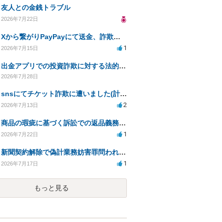
友人との金銭トラブル
2026年7月22日
Xから繋がりPayPayにて送金、詐欺被害。
1
2026年7月15日
出金アプリでの投資詐欺に対する法的措置への対応方法は？
2026年7月28日
snsにてチケット詐欺に遭いました(計40万程度)。開示請求や今後の対応について質問したいです。
2
2026年7月13日
商品の瑕疵に基づく訴訟での返品義務の有無について教えてください
1
2026年7月22日
新聞契約解除で偽計業務妨害罪問われる可能性は？
1
2026年7月17日
もっと見る