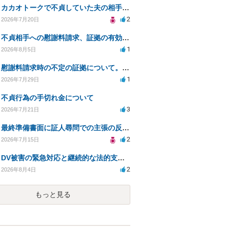
カカオトークで不貞していた夫の相手を特定したい
2
2026年7月20日
不貞相手への慰謝料請求、証拠の有効性と対応方法は？
1
2026年8月5日
慰謝料請求時の不定の証拠について。効力があるのか知りたい。
1
2026年7月29日
不貞行為の手切れ金について
3
2026年7月21日
最終準備書面に証人尋問での主張の反論を加えて良いか
2
2026年7月15日
DV被害の緊急対応と継続的な法的支援を求む
2
2026年8月4日
もっと見る