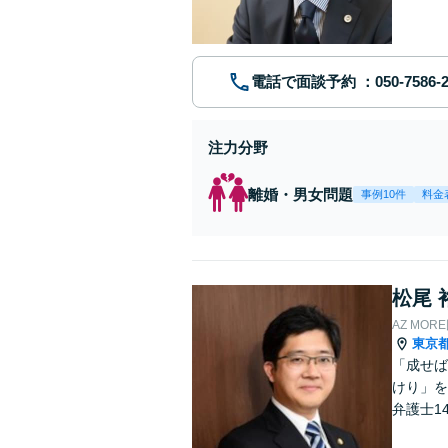
電話で面談予約
注力分野
離婚・男女問題
事例10件
料金
松尾 
AZ MO
東京
「成せば
けり」を
弁護士1
し、解決