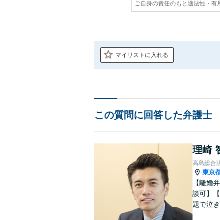
ご自身の責任のもと適法性・有
マイリストに入れる
この質問に回答した弁護士
理崎 
高島総合
東京
【離婚弁
談可】【
題で泣き