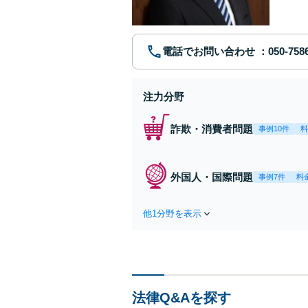
電話でお問い合わせ
注力分野
詐欺・消費者問題
事例10件
料
外国人・国際問題
事例7件
料
他1分野を表示
法律Q&Aを探す