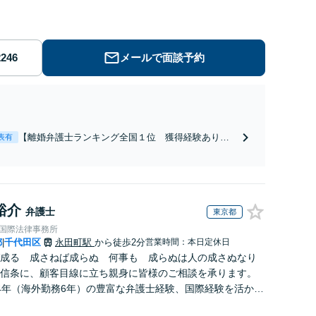
メールで面談予約
【離婚弁護士ランキング全国１位 獲得経験あり】
表有
【初回相談料１時間１万１０００円】【離婚・不倫
問題に特化／実績多数】財産分与、慰謝料、養育費
等で金銭的に満足できる解決を目指します。
裕介
弁護士
東京都
RE国際法律事務所
都
千代田区
永田町駅
から徒歩2分
営業時間：本日定休日
|
成る 成さねば成らぬ 何事も 成らぬは人の成さぬなり
信条に、顧客目線に立ち親身に皆様のご相談を承ります。
4年（海外勤務6年）の豊富な弁護士経験、国際経験を活か
への道筋を示した上でスピーディーに対応します。