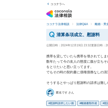
ココナラへ
ココナラ法律相談
法律Q&A
離婚・男
清算条項成立、慰謝料
公開日時：
2024年12月19日 23:32
更新日時：
2
携帯を貸していたら携帯を壊されてしま
数年たって今の友人の態度に腹が立ちそ
をとりたいと思い立ってます。

でもその時の契約書に債権債務なしの清
そうするとやっぱり慰謝料の請求は難し
匿名です さん
慰謝料請求したい側
離婚書類作成
慰