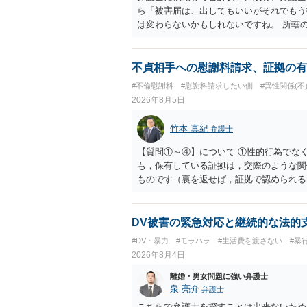
ら「被害届は、出してもいいがそれでもう
は変わらないかもしれないですね。 所轄
ですが、実際に捜査をするのは、結局所轄
す。 一度、最寄りの「刑事に強い」とう
ご参考まで。
不貞相手への慰謝料請求、証拠の有
#不倫慰謝料
#慰謝料請求したい側
#異性関係(不
2026年8月5日
竹本 真紀
弁護士
【質問①～④】について ①性的行為でな
も，保有している証拠は，交際のような関
ものです（裏を返せば，証拠で認められる
ら，慰謝料請求を進めることでよいと思い
して，この点を考慮されることになるかも
を検討するのがよいと思います。今ある証
DV被害の緊急対応と継続的な法的
あれば，前向きに検討を進めるという考え
#DV・暴力
#モラハラ
#生活費を渡さない
#暴
とが前提であり，その価値と夫との関係と
2026年8月4日
れば，どのような内容の委任なのか不明で
訴訟にするか，その点の見極めや，相手方
離婚・男女問題に強い弁護士
かによって，考え方・進め方は変わってく
泉 亮介
弁護士
払を拒否するのであれば，本人（行政書士
こちらで弁護士を探すことは出来ないため