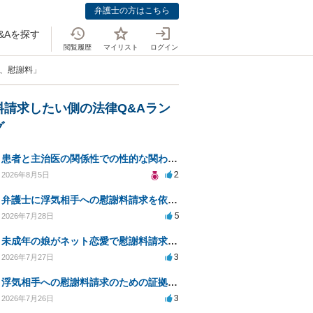
弁護士の方はこちら
&Aを探す
閲覧履歴
マイリスト
ログイン
立、慰謝料」
料請求したい側の法律Q&Aラン
グ
患者と主治医の関係性での性的な関わりからのトラブル
2
2026年8月5日
弁護士に浮気相手への慰謝料請求を依頼する費用相場は？
5
2026年7月28日
未成年の娘がネット恋愛で慰謝料請求を受けた場合の対処法は？
3
2026年7月27日
浮気相手への慰謝料請求のための証拠集めと探偵選び
3
2026年7月26日