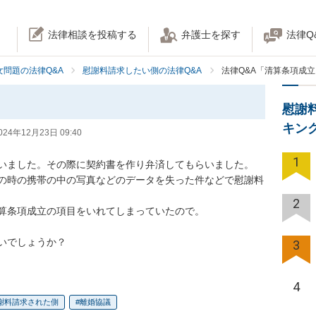
法律相談を投稿する
弁護士を探す
法律Q
女問題の法律Q&A
慰謝料請求したい側の法律Q&A
法律Q&A「清算条項成
慰謝
キン
024年12月23日 09:40
1
いました。その際に契約書を作り弁済してもらいました。

の時の携帯の中の写真などのデータを失った件などで慰謝料
2
算条項成立の項目をいれてしまっていたので。

いでしょうか？
3
4
謝料請求された側
離婚協議