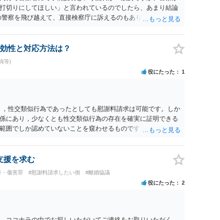
打切りにしてほしい」と言われているのでしたら、あまり結論
の警察を飛び越えて、直接検察庁に訴えるのもありかもしれない
だと思われますので、やはり結論は変わらないかもしれないで
たっている弁護士に相談してみてはいかがでしょうか。 以上、
効性と対応方法は？
貞等)
役にたった
1
く，性交類似行為であったとしても慰謝料請求は可能です。しか
係にあり，少なくとも性交類似行為の存在を確実に証明できる
範囲でしか認めていないことを窺わせるものです。）。ですか
ます。 ただ．慰謝料額については，婚姻破綻に至っていないと
しれません。 ②夫との今後のことを考えて書いてもらうか否か
拠以上のことを証明（証明力を強めることも含む）できるので
支援を求む
方でもよいでしょう。慰謝料請求としては証拠として使えるこ
行・傷害罪
#慰謝料請求したい側
#離婚協議
の均衡のように思います。 ③行政書士に委任をしているのであ
役にたった
2
すが，その行政書士との協議になると思います。請求するか，
は性交類似行為は認めているのか，それさえも否定しているの
ると思います。 ④性交類似行為を認めているにもかかわらず支
でも同じだと思います。）への対応ではあまり変わらないよう
，ココナラの中でお探しいただいてご連絡をお取りいただく