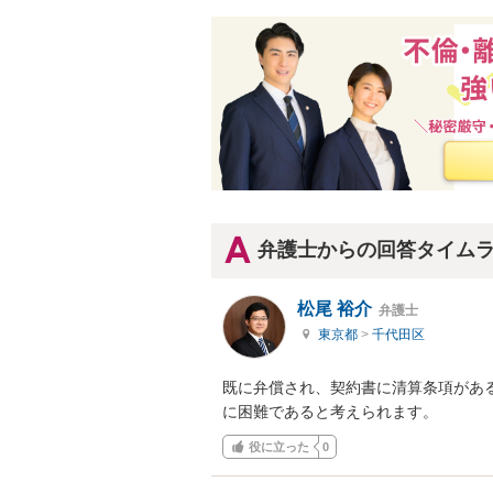
弁護士からの回答タイム
松尾 裕介
弁護士
東京都
>
千代田区
既に弁償され、契約書に清算条項があ
に困難であると考えられます。
役に立った
0