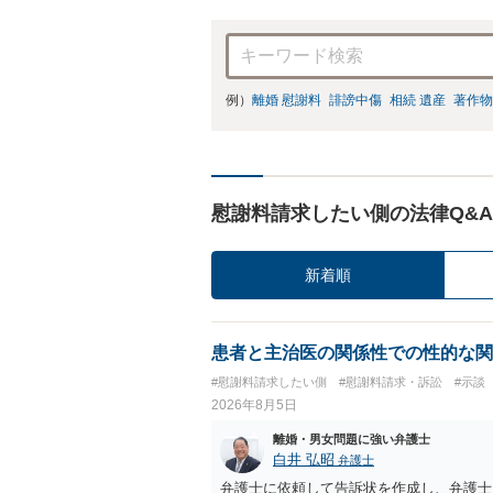
例）
離婚 慰謝料
誹謗中傷
相続 遺産
著作物
慰謝料請求したい側の法律Q&A
新着順
患者と主治医の関係性での性的な関
#慰謝料請求したい側
#慰謝料請求・訴訟
#示談
2026年8月5日
離婚・男女問題に強い弁護士
白井 弘昭
弁護士
弁護士に依頼して告訴状を作成し、弁護士