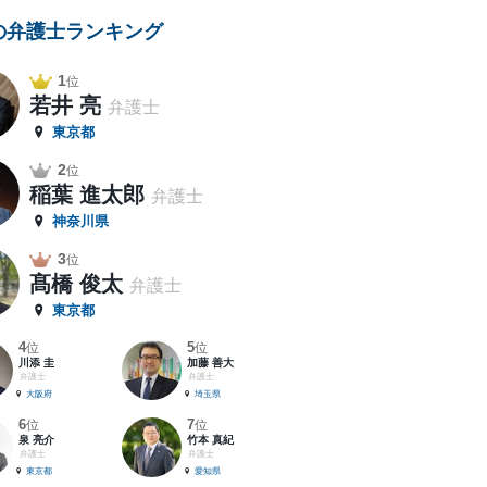
の弁護士ランキング
1
位
若井 亮
弁護士
東京都
2
位
稲葉 進太郎
弁護士
神奈川県
3
位
髙橋 俊太
弁護士
東京都
4
5
位
位
川添 圭
加藤 善大
弁護士
弁護士
大阪府
埼玉県
6
7
位
位
泉 亮介
竹本 真紀
弁護士
弁護士
東京都
愛知県