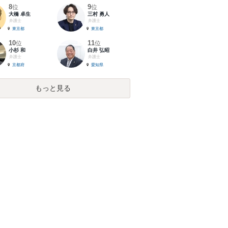
8
9
位
位
大橋 卓生
三村 勇人
弁護士
弁護士
東京都
東京都
10
11
位
位
小杉 和
白井 弘昭
弁護士
弁護士
京都府
愛知県
もっと見る