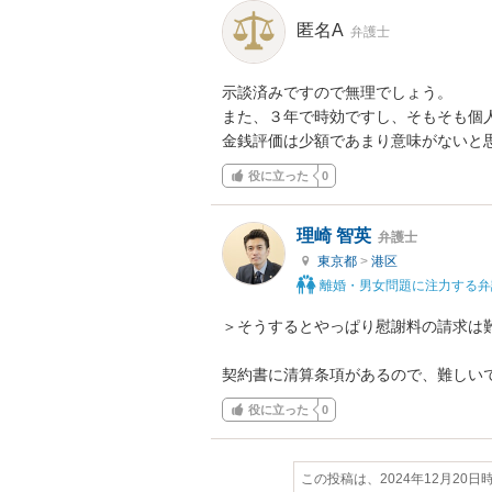
匿名A
弁護士
示談済みですので無理でしょう。

また、３年で時効ですし、そもそも個
金銭評価は少額であまり意味がないと
役に立った
0
理崎 智英
弁護士
東京都
>
港区
離婚・男女問題に注力する弁
＞そうするとやっぱり慰謝料の請求は難
契約書に清算条項があるので、難しい
役に立った
0
この投稿は、2024年12月20