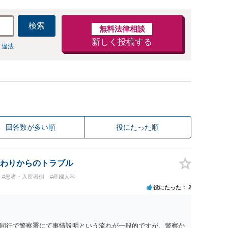
検索
無料法律相談
新しく投稿する
 違法
回答数が多い順
役にたった順
わりからのトラブル
#患者・入所者側
#産婦人科
役にたった
2
同行で警察署にて事情説明という流れが一般的ですが、警察か