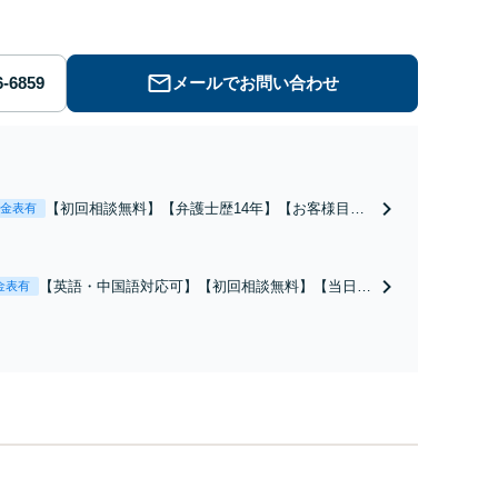
メールでお問い合わせ
【初回相談無料】【弁護士歴14年】【お客様目
金表有
線】豊富な経験を活かし、情報商材詐欺、SEO対
策詐欺、物販コンサル詐欺など詐欺返金交渉に強
い弁護士が契約解除、返金、回収に尽力します。
【英語・中国語対応可】【初回相談無料】【当日/
金表有
休日/夜間相談可】アジア数カ国の専門家と連携
し、法務サービスだけでなく会計、税務、労務、登
記など幅広く対応します。