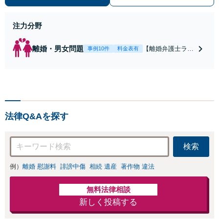
注力分野
離婚・男女問題
【離婚弁護士ラン
事例10件
料金表有
キング全国１位
獲得経験あり】
【初回相談料１時
間１万１０００
円】【離婚・不倫
問題に特化／実績
法律Q&Aを探す
多数】財産分与、
慰謝料、養育費等
で金銭的に満足で
検索
きる解決を目指し
ます。
例）
離婚 慰謝料
誹謗中傷
相続 遺産
著作物 違法
無料法律相談
新しく投稿する