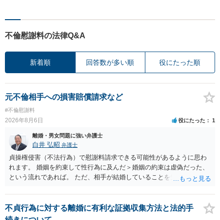
不倫慰謝料の法律Q&A
新着順
回答数が多い順
役にたった順
元不倫相手への損害賠償請求など
#不倫慰謝料
2026年8月6日
役にたった
1
離婚・男女問題に強い弁護士
白井 弘昭
弁護士
貞操権侵害（不法行為）で慰謝料請求できる可能性があるように思わ
れます。 婚姻を約束して性行為に及んだ＞婚姻の約束は虚偽だった、
という流れであれば。 ただ、相手が結婚していることを知って行為に
及んでいるのであれば、婚姻できないことについて相談者さんの帰責
性も認められそうですので、あまり慰謝料は高額にならないように思
われます。 一度、最寄りの弁護士に相談してみてください。
不貞行為に対する離婚に有利な証拠収集方法と法的手
続きについて