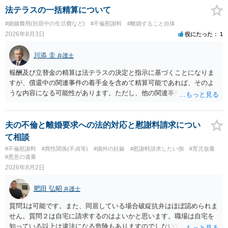
よいと思います。 ただ．慰謝料額については，婚姻破綻に至っていな
法テラスの一括精算について
いとして，この点を考慮されることになるかもしれません。 ②夫との
#婚姻費用(別居中の生活費など)
#不倫慰謝料
#離婚すること自体
今後のことを考えて書いてもらうか否かを検討するのがよいと思いま
2026年8月3日
役にたった
1
す。今ある証拠以上のことを証明（証明力を強めることも含む）でき
るのであれば，前向きに検討を進めるという考え方でもよいでしょ
川添 圭
弁護士
う。慰謝料請求としては証拠として使えることが前提であり，その価
値と夫との関係との均衡のように思います。 ③行政書士に委任をして
報酬及び立替金の精算は法テラスの決定と指示に基づくことになりま
いるのであれば，どのような内容の委任なのか不明ですが，その行政
すが、償還中の関連事件の着手金を含めて精算可能であれば、そのよ
書士との協議になると思います。請求するか，訴訟にするか，その点
うな内容になる可能性があります。ただし、他の関連事件でも相手方
の見極めや，相手方は性交類似行為は認めているのか，それさえも否
から金銭を取得できる場合には個別に考える場合もあります。個別事
定しているのかによって，考え方・進め方は変わってくると思いま
情によって対応が違いますので、法テラスへお尋ねいただいた方が確
す。 ④性交類似行為を認めているにもかかわらず支払を拒否するので
実です。
夫の不倫と離婚要求への法的対応と慰謝料請求につい
あれば，本人（行政書士でも同じだと思います。）への対応ではあま
て相談
り変わらないように思います。減額で折り合えるなら本人様の交渉で
#不倫慰謝料
#異性関係(不貞等)
#婚外の妊娠
#慰謝料請求したい側
#育児放棄
もよいように思いますが，ゼロかどうかの観点であれば，訴訟に進む
#悪意の遺棄
しかなくなるようにも思います。そうしますと，お近くの弁護士に相
2026年8月2日
談して進めることを検討した方がよいようにも思います。
肥田 弘昭
弁護士
質問1は可能です。また、同居している場合破綻抗弁はほぼ認められま
せん。質問２は自宅に請求するのはよいかと思います。職場は自宅を
知っている以上は違法になる危険もありますのでしない方が良いで