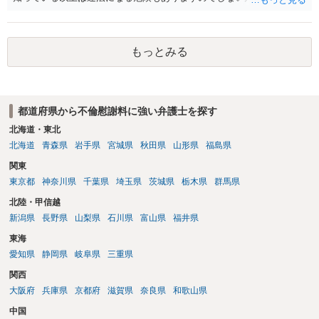
す。質問３は可能かと思います。質問４は悪意の遺棄などに該当する
かと思います。有責配偶者ですので相手方からの離婚は拒否しても仮
に訴訟されても法的に成立しません。質問５は認知すると養育費支払
もっとみる
い、相続権が発生します。合意があれば法的に可能ですが法律で強制
することはできません。質問６は可能です。質問７は不貞行為の写真
データ（ハメ撮り）、第三者撮影の腕組み写真、夫の自白録音まであ
るのであれば十分かと思います。ご参考にしてください。
都道府県から不倫慰謝料に強い弁護士を探す
北海道・東北
北海道
青森県
岩手県
宮城県
秋田県
山形県
福島県
関東
東京都
神奈川県
千葉県
埼玉県
茨城県
栃木県
群馬県
北陸・甲信越
新潟県
長野県
山梨県
石川県
富山県
福井県
東海
愛知県
静岡県
岐阜県
三重県
関西
大阪府
兵庫県
京都府
滋賀県
奈良県
和歌山県
中国