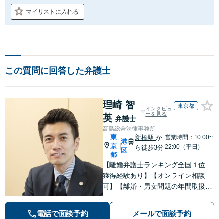
マイリストに入れる
この質問に回答した弁護士
理崎 智
東京都
インタビュ
ーを見る
英
弁護士
高島総合法律事務所
東
新橋駅
か
営業時間：10:00~
港
京
|
22:00（平日）
ら徒歩3分
区
都
【離婚弁護士ランキング全国１位
獲得経験あり】【オンライン相談
可】【離婚・男女問題の年間取扱件
数100件以上】 離婚や男女問題で泣
き寝入りしたくないという方は是非
電話で面談予約
メールで面談予約
ご相談ください。