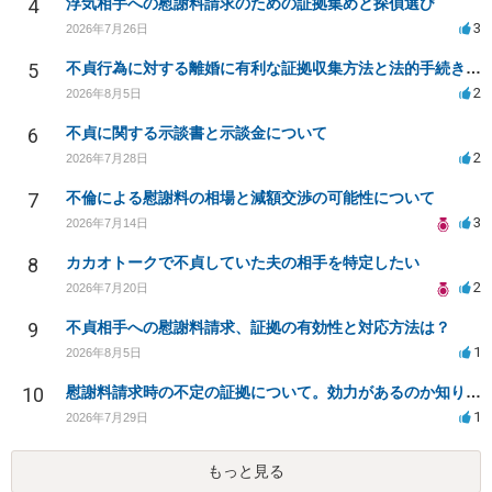
4
浮気相手への慰謝料請求のための証拠集めと探偵選び
3
2026年7月26日
5
不貞行為に対する離婚に有利な証拠収集方法と法的手続きについて
2
2026年8月5日
6
不貞に関する示談書と示談金について
2
2026年7月28日
7
不倫による慰謝料の相場と減額交渉の可能性について
3
2026年7月14日
8
カカオトークで不貞していた夫の相手を特定したい
2
2026年7月20日
9
不貞相手への慰謝料請求、証拠の有効性と対応方法は？
1
2026年8月5日
10
慰謝料請求時の不定の証拠について。効力があるのか知りたい。
1
2026年7月29日
もっと見る