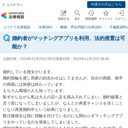
弁護士の方はこちら
ココナラへ
投稿する
探す
閲覧履歴
マイリスト
ログイン
ココナラ法律相談
法律Q&A
離婚・男女問題の法律Q&A
不倫慰謝料
婚約者がマッチングアプリを利用、法的措置は可
能か？
公開日時：
2024年12月20日 08:52
更新日時：
2024年12月23日 09:40
婚約している彼女がいます。

婚約指輪を渡し両家の顔合わせはしてませんが、自分の両親、相手
の両親には挨拶は終わっています。

もちろん職場の人も知っています。

恥ずかしながら私は大人の店へ足を踏み入れてしまい、婚約破棄と
言う形になってしまいましたが、なんとか再度チャンスを頂くこと
になり再度婚約中という結果になりました。

数日後彼女は指に指輪を付けているのにも関わらずマッチングアプ
リをやっているのを発覚してしまいました。
