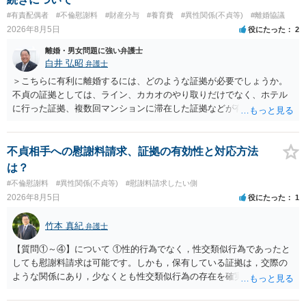
#有責配偶者
#不倫慰謝料
#財産分与
#養育費
#異性関係(不貞等)
#離婚協議
2026年8月5日
役にたった
2
離婚・男女問題に強い弁護士
白井 弘昭
弁護士
＞こちらに有利に離婚するには、どのような証拠が必要でしょうか。
不貞の証拠としては、ライン、カカオのやり取りだけでなく、ホテル
に行った証拠、複数回マンションに滞在した証拠などが有効です。 不
貞の証拠があれば、離婚をさらに有利に進める（離婚したい時期に離
婚する、慰謝料をとるなど）ことができると思われます。 ただし、不
貞発覚後、長期間同居を続けると、不貞を許したとの評価につながる
不貞相手への慰謝料請求、証拠の有効性と対応方法
場合がありますので、ご注意ください。 以上、ご参考まで。
は？
#不倫慰謝料
#異性関係(不貞等)
#慰謝料請求したい側
2026年8月5日
役にたった
1
竹本 真紀
弁護士
【質問①～④】について ①性的行為でなく，性交類似行為であったと
しても慰謝料請求は可能です。しかも，保有している証拠は，交際の
ような関係にあり，少なくとも性交類似行為の存在を確実に証明でき
るものです（裏を返せば，証拠で認められる範囲でしか認めていない
ことを窺わせるものです。）。ですから，慰謝料請求を進めることで