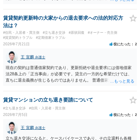
とは異なり、地付き一戸建て住宅（貸主所有）自体を賃借していたの
であれば、建物を収去して土地を明渡す義務は原則生じないはずで
す。 その後、建物を平屋に立て替えた場合であっても、貸主の承諾を
賃貸契約更新時の大家からの退去要求への法的対応方
得ているのであれば、単純に費用を捻出した側に平屋の所有権が帰属
法は？
する、という話になるわけでもないように思います。 そのため、現
#住民・入居者・買主側
#立ち退き交渉
#原状回復
#オーナー・売主側
状、解体費用を負担することが明確な案件ではないため、まずは相手
#賃貸契約トラブル
#定期借家トラブル
に請求の根拠（なぜ当方が平屋の解体費用を負担しなければならない
2026年7月21日
役にたった
2
のか）を確認されてみてはいかがでしょうか。
王 宣麟
弁護士
現在の契約は普通借家契約であり、更新拒絶や退去要求には借地借家
法28条上の「正当事由」が必要です。貸主の一方的な希望だけでは、
直ちに退去義務が生じるものではありません。 普通借家契約から定期
借家契約への切り替えは、既存の普通借家契約を合意解約したうえで
新たな定期借家契約を締結する形になりますが、これは任意の合意が
前提であり、借主が同意しなければ成立しません。 12年間の居住実
賃貸マンションの立ち退き要請について
績、子どもの学校や地域とのつながり、転居費用の準備が困難な事情
#立ち退き交渉
#住民・入居者・買主側
などは、借主側の強い居住継続の必要性として正当事由判断において
2026年7月5日
役にたった
2
重視される要素ですので、貸主側にかなり具体的な事情と立退料など
がない限り、更新拒絶が認められるハードルは一般的に高いと考えら
王 宣麟
弁護士
れます。 建物が未登記であること自体は、賃貸借契約の有効性を直ち
に否定するものではなく、引渡しがされていれば賃貸借の効力は原則
立ち退き交渉になると、ケースバイケースであり、その立退料も各種