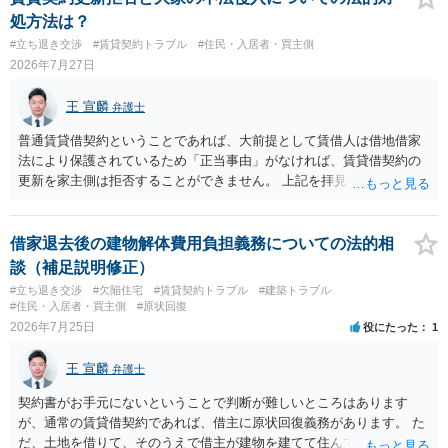
処方法は？
#立ち退き交渉
#賃貸契約トラブル
#住民・入居者・買主側
2026年7月27日
王 宣麟
弁護士
普通賃貸借契約ということであれば、大前提として賃借人は借地借家
法により保護されているため「正当事由」がなければ、賃貸借契約の
更新を家主側は拒否することができません。 上記を拝見する限り、通
常どおり賃料を支払い続けている状況であれば、単に「部屋の内部を
定期確認させてもらないこと」が直ちに正当事由に当たるとは思えま
せんので、更新拒絶を拒否される方向性でよろしいかと存じます。 そ
借家退去後の建物解体費用負担義務についての法的相
の交渉の中で、一定の金銭をもらえれば退去には応じる旨交渉をして
談（補足説明修正）
みるのはいかがでしょうか。 過去に賃借人の許可なく無断で賃貸人が
#立ち退き交渉
#欠陥住宅
#賃貸契約トラブル
#建築トラブル
入室する行為自体は不法行為となり、また刑事的にも住居侵入罪が成
#住民・入居者・買主側
#原状回復
立する可能性がありますので、これを理由に一定の金銭賠償を求める
2026年7月25日
役にたった
1
のも一つでしょう。
王 宣麟
弁護士
契約書がお手元にないということで判断が難しいところはあります
が、通常の賃貸借契約であれば、借主に原状回復義務があります。 た
だ、土地を借りて、そのうえで借主が建物を建てて住んでいたケース