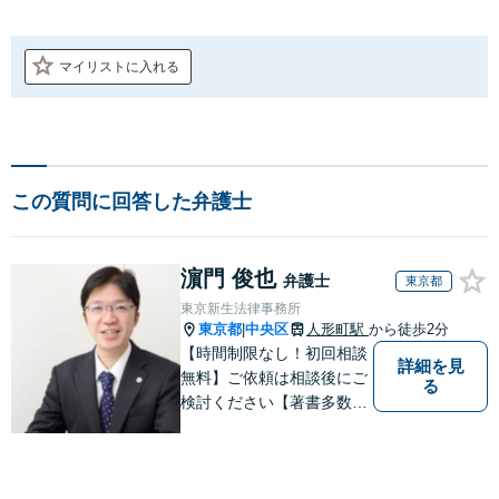
マイリストに入れる
この質問に回答した弁護士
濵門 俊也
弁護士
東京都
東京新生法律事務所
東京都
中央区
人形町駅
から徒歩2分
|
【時間制限なし！初回相談
詳細を見
無料】ご依頼は相談後にご
る
検討ください【著書多数】
【離婚の解決実績300件以
上】心のケアもしながら全
力でサポートします【相続