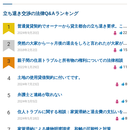
立ち退き交渉の法律Q&Aランキング
1
普通賃貸契約でオーナーから貸主都合の立ち退き要求。このまま住み続けるには？
22
2024年9月20日
2
突然の大家から一ヶ月後の退去をしろと言われたが大家が損害請求に応じない
15
2018年2月2日
3
親子間の住居トラブルと所有物の権利についての法律相談
11
2022年1月29日
4
土地の使用貸借契約に付いてです。
8
2024年7月23日
5
弁護士と連絡が取れない
9
2024年3月5日
6
住人トラブルに関する相談：家賃滞納と退去費の支払いを拒否され、管理鍵の横領も発生
8
2024年5月18日
7
家賃滞納による建物明渡請求、和解の可能性と対策