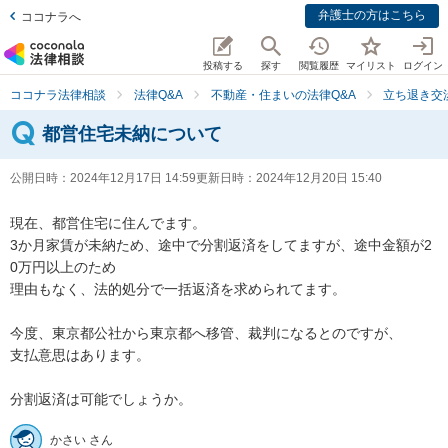
弁護士の方はこちら
ココナラへ
投稿する
探す
閲覧履歴
マイリスト
ログイン
ココナラ法律相談
法律Q&A
不動産・住まいの法律Q&A
立ち退き交
都営住宅未納について
公開日時：
2024年12月17日 14:59
更新日時：
2024年12月20日 15:40
現在、都営住宅に住んでます。

3か月家賃が未納ため、途中で分割返済をしてますが、途中金額が2
0万円以上のため

理由もなく、法的処分で一括返済を求められてます。

今度、東京都公社から東京都へ移管、裁判になるとのですが、

支払意思はあります。

分割返済は可能でしょうか。
かさい さん