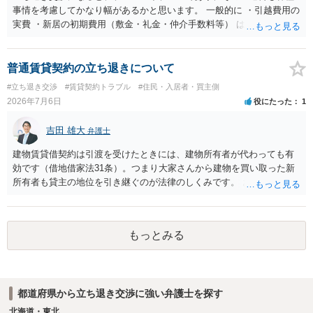
有効とされています。 今後の交渉では、①現在は普通借家契約が継続
事情を考慮してかなり幅があるかと思います。 一般的に ・引越費用の
しており定期借家への変更に合意していないこと、②貸主側の事情
実費 ・新居の初期費用（敷金・礼金・仲介手数料等） は固い部分かと
（誰が所有者で誰が実際に住む予定か等）を具体的に書面で説明して
思われ、後は、現在の家賃６か月分前後の金額をもらって退去するパ
ほしいこと、③自分たちの居住継続の必要性を丁寧に伝えること、を
ターンが多いかと存じます。
基本方針としたうえで、仮に一定時期の退去を検討する場合には、立
普通賃貸契約の立ち退きについて
退料・引越費用・原状回復費用負担などの条件を明確にした書面を作
#立ち退き交渉
#賃貸契約トラブル
#住民・入居者・買主側
成することが重要です。 契約書では、更新条項・解除条項・期間の定
2026年7月6日
役にたった
1
め・定期借家に関する記載の有無、これまでの更新時の合意内容
（「今回で最後」などの文言）が、借主不利な特約として無効になり
吉田 雄大
得るかどうかも含めて検討ポイントになりますので、署名押印前に内
弁護士
容を十分に確認し、不明点は弁護士に相談することをおすすめしま
建物賃貸借契約は引渡を受けたときには、建物所有者が代わっても有
す。
効です（借地借家法31条）。つまり大家さんから建物を買い取った新
所有者も貸主の地位を引き継ぐのが法律のしくみです。 おそらくは、
新所有者から立退料の提示があることかと思います。金額などの条件
が納得いくものであれば応じても良いですが、納得できなければ断る
（家賃を支払い居住を続ける）のが良いでしょう。
もっとみる
都道府県から立ち退き交渉に強い弁護士を探す
北海道・東北