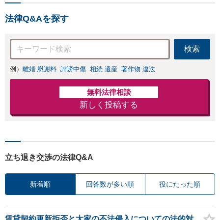
問題】複雑な遺産分割・相
続放棄・遺留分なども、基
法律Q&Aを探す
本からわかりやすくご説明
します【人形町駅2分】
検索
例）
離婚 慰謝料
誹謗中傷
相続 遺産
著作物 違法
無料法律相談
新しく投稿する
立ち退き交渉の法律Q&A
新着順
回答数が多い順
役にたった順
賃貸契約更新拒否と大家の不法侵入についての法的対