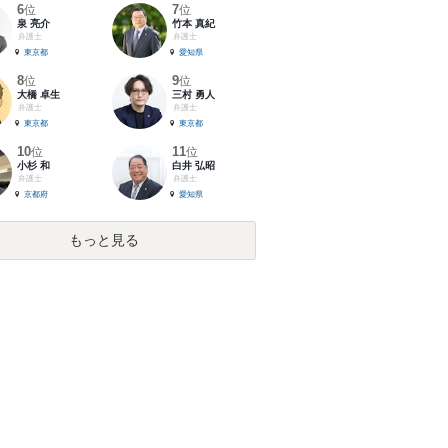
6
7
位
位
泉 亮介
竹本 真紀
弁護士
弁護士
東京都
愛知県
8
9
位
位
大橋 卓生
三村 勇人
弁護士
弁護士
東京都
東京都
10
11
位
位
小杉 和
白井 弘昭
弁護士
弁護士
京都府
愛知県
もっと見る