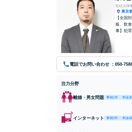
彩結法律
東京
【全国対
板、飲食
事】犯罪
ポート【
電話でお問い合わせ
注力分野
離婚・男女問題
事例1件
料金
インターネット
事例3件
料金