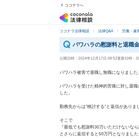
ココナラへ
ココナラ法律相談
法律Q&A
労働・雇用
パワハラの慰謝料と退職
公開日時：
2024年12月17日 08:52
更新日時：
2
パワハラ被害で退職し無職になりました。
パワハラを受けた精神的苦痛に対し退職
した。

勤務先からは"検討する"と返信がありまし
そこで

『最低でも慰謝料30万いただけないなら
とさらに返信すると50万円となりました。