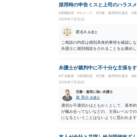
採用時の申告ミスと上司のハラスメ
#退職勧奨
#セクハラ
#労働・雇用契約違反
#
2026年7月31日
匿名A
弁護士
ご相談の内容は個別具体的事情を確認しな
弁護士に個別相談をされることをお薦めし
弁護士が裁判中に不十分な主張をす
#不当解雇
#退職勧奨
#労働・雇用契約違反
#
2026年7月30日
労働・雇用に強い弁護士
泉 亮介
弁護士
適切か不適切かはともかくとして、基本的
が噛み合ってないなどの、主張レベルでの
になるということはないように思われます
友人が会社と共謀し給与明細改ざん