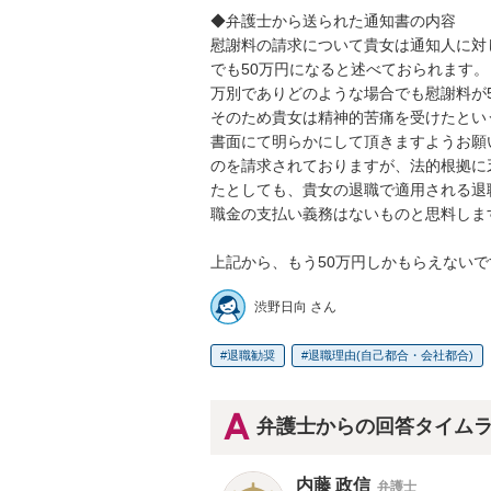
◆弁護士から送られた通知書の内容

慰謝料の請求について貴女は通知人に対
でも50万円になると述べておられます
万別でありどのような場合でも慰謝料が5
そのため貴女は精神的苦痛を受けたとい
書面にて明らかにして頂きますようお願
のを請求されておりますが、法的根拠に
たとしても、貴女の退職で適用される退
職金の支払い義務はないものと思料します
上記から、もう50万円しかもらえない
渋野日向 さん
退職勧奨
退職理由(自己都合・会社都合)
弁護士からの回答タイム
内藤 政信
弁護士