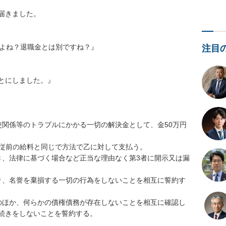
きました。

よね？退職金とは別ですね？』

注目
とにしました。』

使関係等のトラブルにかかる一切の解決金として、金50万円
、従前の給料と同じで方法で乙に対して支払う。

き、法律に基づく場合など正当な理由なく第3者に開示又は漏
り、名誉を棄損する一切の行為をしないことを相互に誓約す
のほか、何らかの債権債務が存在しないことを相互に確認し
続きをしないことを誓約する。
