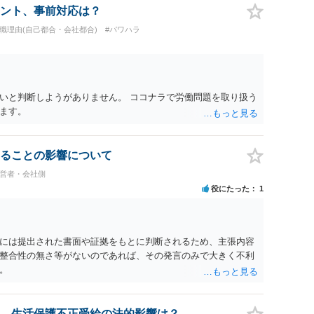
ント、事前対応は？
退職理由(自己都合・会社都合)
#パワハラ
いと判断しようがありません。 ココナラで労働問題を取り扱う
ます。
ることの影響について
経営者・会社側
役にたった
1
には提出された書面や証拠をもとに判断されるため、主張内容
整合性の無さ等がないのであれば、その発言のみで大きく不利
。
、生活保護不正受給の法的影響は？