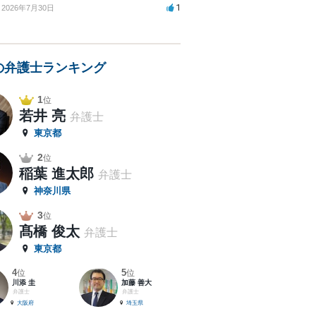
1
2026年7月30日
の弁護士ランキング
1
位
若井 亮
弁護士
東京都
2
位
稲葉 進太郎
弁護士
神奈川県
3
位
髙橋 俊太
弁護士
東京都
4
5
位
位
川添 圭
加藤 善大
弁護士
弁護士
大阪府
埼玉県