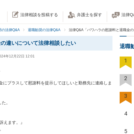
法律相談を投稿する
弁護士を探す
法律Q
の法律Q&A
退職勧奨の法律Q&A
法律Q&A「パワハラの慰謝料と退職金
金の違いについて法律相談したい
退職
024年12月22日 12:01
1


2
金にプラスして慰謝料を提示してほしいと勤務先に連絡しま
3
た。

4
訴えます。』



5