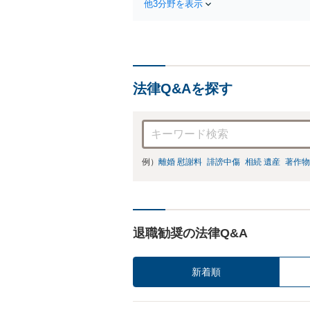
他3分野を表示
法律Q&Aを探す
例）
離婚 慰謝料
誹謗中傷
相続 遺産
著作物
退職勧奨の法律Q&A
新着順