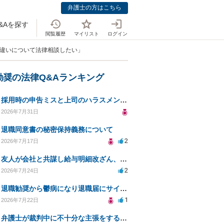
弁護士の方はこちら
&Aを探す
閲覧履歴
マイリスト
ログイン
の違いについて法律相談したい」
勧奨の法律Q&Aランキング
採用時の申告ミスと上司のハラスメント、事前対応は？
2026年7月31日
退職同意書の秘密保持義務について
2
2026年7月17日
友人が会社と共謀し給与明細改ざん、生活保護不正受給の法的影響は？
2
2026年7月24日
退職勧奨から鬱病になり退職届にサインした
1
2026年7月22日
弁護士が裁判中に不十分な主張をすることの影響について