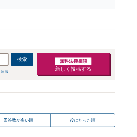
防止のために尽力」加害者側の対応可：開示請求の意
見照会が来たときの対処法、被害者との示談交渉
検索
無料法律相談
新しく投稿する
 違法
回答数が多い順
役にたった順