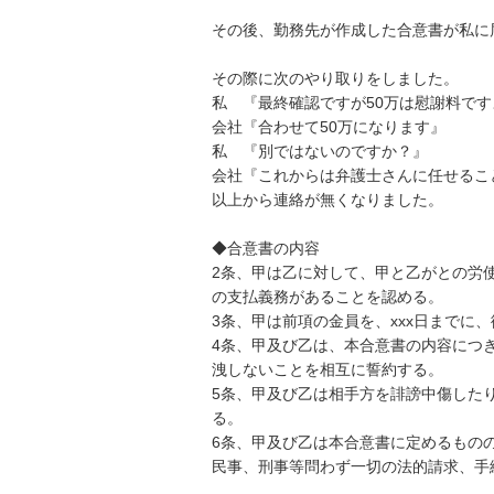
その後、勤務先が作成した合意書が私に届
その際に次のやり取りをしました。

私　『最終確認ですが50万は慰謝料です
会社『合わせて50万になります』

私　『別ではないのですか？』

会社『これからは弁護士さんに任せるこ
以上から連絡が無くなりました。

◆合意書の内容

2条、甲は乙に対して、甲と乙がとの労
の支払義務があることを認める。

3条、甲は前項の金員を、xxx日までに
4条、甲及び乙は、本合意書の内容につ
洩しないことを相互に誓約する。

5条、甲及び乙は相手方を誹謗中傷した
る。

6条、甲及び乙は本合意書に定めるもの
民事、刑事等問わず一切の法的請求、手