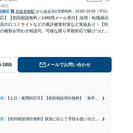
事務所
都
港区
赤坂見附駅
から徒歩3分
営業時間：10:00~20:55（平日）
|
応】【初回相談無料／24時間メール受付】採用・転職掲示
店の口コミサイトなどの風評被害対策など実績あり！【刑
の種類を問わず相談可。可能な限り早期対応で駆けつけサ
労働】不当解雇・残業代請求はおまかせください
メールでお問い合わせ
【土日・夜間対応可】【初回相談30分無料】「相手方
表有
から書面を提示されたら、サインする前にご相談を」
経験豊富な弁護士が全力で交渉にあたります！相手方
と直接話す精神的負担を軽減「弁護士の交渉で慰謝料
【初回相談30分無料】状況に応じて手段を使い分け、
表有
金額アップ／減額交渉も対応可」【完全個室対応】
適切な方法で投稿の削除・発信者情報開示請求をおこ
ないます「企業やお店の風評被害対策／売り上げ低下