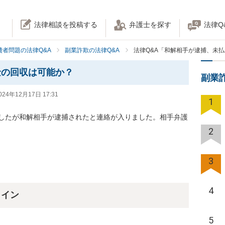
法律相談を投稿する
弁護士を探す
法律Q
費者問題の法律Q&A
副業詐欺の法律Q&A
法律Q&A「和解相手が逮捕、未
金の回収は可能か？
副業
024年12月17日 17:31
1
したが和解相手が逮捕されたと連絡が入りました。相手弁護
2
3
4
ライン
5