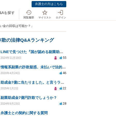
弁護士の方はこちら
&Aを探す
閲覧履歴
マイリスト
ログイン
払い金の回収は可能か？」
詐欺の法律Q&Aランキング
LINEで見つけた『国が認める副業助成金』は本当にあるのですか？今それで訴えられそうでどうすれば？
55
2024年11月19日
情報系副業の詐欺疑惑、未払いで法的手続きの可能性は？
46
2020年4月24日
助成金7億に当たりました。と言うラインがきた
22
2025年1月2日
副業助成金7億円詐欺でしょうか？
28
2024年9月23日
弁護士との契約に関する質問