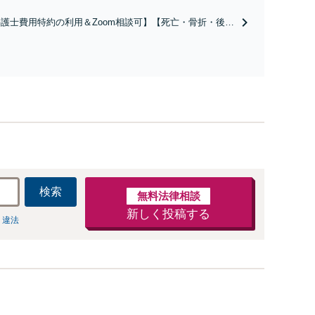
ださい。【土地・不動産】長期化している問題もできる限
り円滑な交渉へと導きます。事業承継／相続放棄も対応可
護士費用特約の利用＆Zoom相談可】【死亡・骨折・後遺
能。【JR千葉駅近く】駐車場あり
害・むち打ち等】交通事故でご家族がなくなってしまった
やお怪我された方はまずご相談ください。ご自身での対応
は損をしてしまうかもしれません。代わりに交渉・手続き
し、負担を軽減。
検索
無料法律相談
新しく投稿する
 違法