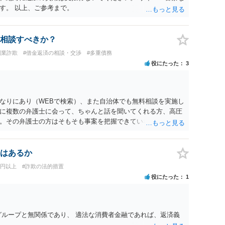
す。 以上、ご参考まで。
相談すべきか？
副業詐欺
#借金返済の相談・交渉
#多重債務
役にたった
3
なりにあり（WEBで検索）、また自治体でも無料相談を実施し
に複数の弁護士に会って、ちゃんと話を聞いてくれる方、高圧
。その弁護士の方はそもそも事案を把握できていないようです
て能力不足なのかもしれません。相手にしない方が良いと思い
実的には難しいかもしれません。
はあるか
万円以上
#詐欺の法的措置
役にたった
1
グループと無関係であり、 適法な消費者金融であれば、返済義