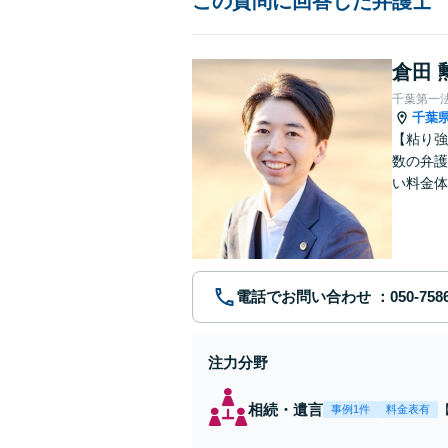
この質問に回答した弁護士
倉田 
千葉第一
千葉
【粘り強
数の弁護
い料金体
す。まず
電話でお問い合わせ
注力分野
相続・遺言
事例1件
料金表有