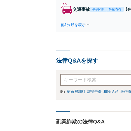
交通事故
【弁
事例2件
料金表有
障
方
他1分野を表示
で
を
法律Q&Aを探す
例）
離婚 慰謝料
誹謗中傷
相続 遺産
著作物
副業詐欺の法律Q&A