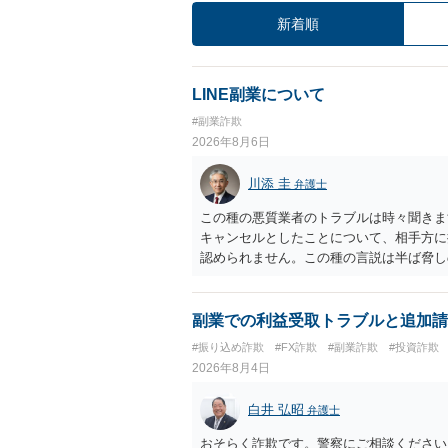
新着順
LINE副業について
#副業詐欺
2026年8月6日
川添 圭
弁護士
この種の悪質業者のトラブルは時々聞きま
キャンセルとしたことについて、相手方に
認められません。この種の言説は半ば脅し
し、連絡を無視してよいかどうかのアドバ
ば、弁護士へ依頼して警告してもらうこと
副業での利益受取トラブルと追加請
#振り込め詐欺
#FX詐欺
#副業詐欺
#投資詐欺
2026年8月4日
白井 弘昭
弁護士
おそらく詐欺です。警察にご相談ください