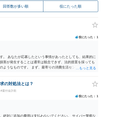
回答数が多い順
役にたった順
役にたった
1
す。 あなたが応募したという事情があったとしても、結果的に
損害が発生することは通常は観念できず、法的措置を採っても
のようなものです。 まず、最寄りの消費生活センターへ相談
イスを受けられることをお勧めします。しつこいようであれ
も必要になるかもしれません。
求の対処法とは？
#還付金詐欺
役にたった
1
。絶対に追加の費用は支払わないでください。 サイバー警察な