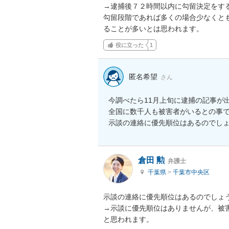
→逮捕後７２時間以内に勾留決定をする
勾留段階であれば多くの場合少なくと
ることが多いとは思われます。
役に立った
1
匿名希望
さん
今調べたら11月上旬に逮捕の記事が出
全国に数千人も被害者がいるとの事で
倉田 勲
弁護士
千葉県
>
千葉市中央区
示談の連絡に優先順位はあるのでしょう
→示談に優先順位はありませんが、被
と思われます。