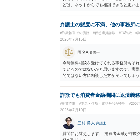
どは、ネットからでも相談できると思いま
弁護士の態度に不満、他の事務所に
#詐欺被害での債務
#仮想通貨詐欺
#FX詐欺
#
2026年7月15日
匿名A
弁護士
今時無料相談を受けてくれる事務所もそれ
ているのではないかと思いますので、実際
的ではない方に相談した方が良いでしょう
ので、御相談の案件については弁護士とし
ます。ただ、仮想通貨詐欺の被害回復は現
詐欺でも消費者金融機関に返済義務
#副業詐欺
#本名・住所・電話番号が不明
#200
2026年7月10日
三村 勇人
弁護士
質問にお答えします。 消費者金融が詐欺
務が生じます。