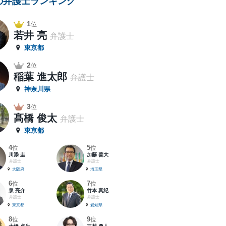
の弁護士ランキング
1
位
若井 亮
弁護士
東京都
2
位
稲葉 進太郎
弁護士
神奈川県
3
位
髙橋 俊太
弁護士
東京都
4
5
位
位
川添 圭
加藤 善大
弁護士
弁護士
大阪府
埼玉県
6
7
位
位
泉 亮介
竹本 真紀
弁護士
弁護士
東京都
愛知県
8
9
位
位