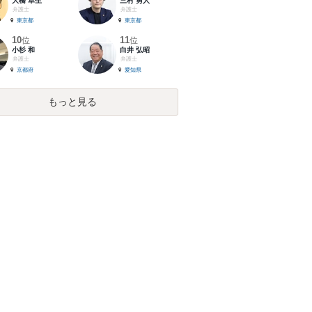
大橋 卓生
三村 勇人
弁護士
弁護士
東京都
東京都
10
11
位
位
小杉 和
白井 弘昭
弁護士
弁護士
京都府
愛知県
もっと見る