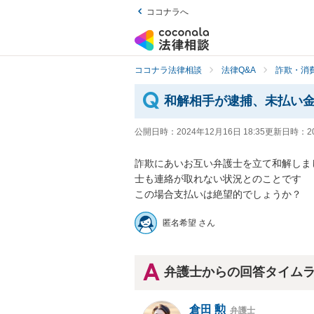
ココナラへ
ココナラ法律相談
法律Q&A
詐欺・消
和解相手が逮捕、未払い
公開日時：
2024年12月16日 18:35
更新日時：
2
詐欺にあいお互い弁護士を立て和解しま
士も連絡が取れない状況とのことです

この場合支払いは絶望的でしょうか？
匿名希望 さん
弁護士からの回答タイム
倉田 勲
弁護士