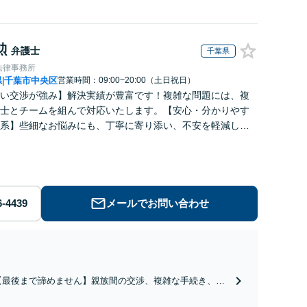
勲
弁護士
千葉県
法律事務所
県
千葉市中央区
営業時間：09:00~20:00（土日祝日）
|
い交渉が強み】解決実績が豊富です！複雑な問題には、複
士とチームを組んで対応いたします。【安心・分かりやす
系】些細なお悩みにも、丁寧に寄り添い、不安を軽減しま
はお気軽にご相談ください。
メールでお問い合わせ
【最後まで諦めません】親族間の交渉、複雑な手続き、全
て対応します！不利な条件で合意してしまう前にご相談く