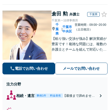
倉田 勲
弁護士
千葉県
千葉第一法律事務所
千
営業時間：09:00~20:00
千葉市
葉
|
（土日祝日）
中央区
県
【粘り強い交渉が強み】解決実績が
豊富です！複雑な問題には、複数の
弁護士とチームを組んで対応いたし
ます。【安心・分かりやすい料金体
系】些細なお悩みにも、丁寧に寄り
添い、不安を軽減します。まずはお
電話でお問い合わせ
メールでお問い合わせ
気軽にご相談ください。
注力分野
相続・遺言
【最後まで諦めませ
事例1件
料金表有
ん】親族間の交渉、複
雑な手続き、全て対応