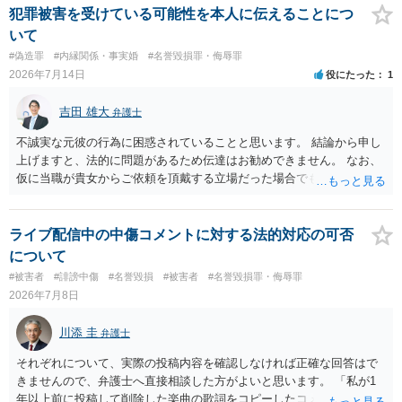
細な検討が必要です。遅延損害金の発生なども確認するとよいでしょ
犯罪被害を受けている可能性を本人に伝えることにつ
う。 ６弁護士に窓口を一本化して、直接連絡を避けることも方法の一
いて
つです。
#偽造罪
#内縁関係・事実婚
#名誉毀損罪・侮辱罪
2026年7月14日
役にたった
1
吉田 雄大
弁護士
不誠実な元彼の行為に困惑されていることと思います。 結論から申し
上げますと、法的に問題があるため伝達はお勧めできません。 なお、
仮に当職が貴女からご依頼を頂戴する立場だった場合でも、女性の夫
への伝達については「お引き受けできない」旨説明することになりま
す。 文書偽造の事実を当該男性に伝達することは、事実上、妻が不倫
していたことを伝えるのと同じ効果をもちます。もちろん不倫はよく
ライブ配信中の中傷コメントに対する法的対応の可否
ないことですが、それを別の方（とりわけ、女性にとって最も知られ
について
たくない相手である夫）に事実上であれ伝えることは別の法的問題
#被害者
#誹謗中傷
#名誉毀損
#被害者
#名誉毀損罪・侮辱罪
（プライバシー権侵害の問題）が発生します。
2026年7月8日
川添 圭
弁護士
それぞれについて、実際の投稿内容を確認しなければ正確な回答はで
きませんので、弁護士へ直接相談した方がよいと思います。 「私が1
年以上前に投稿して削除した楽曲の歌詞をコピーしたコメント」とい