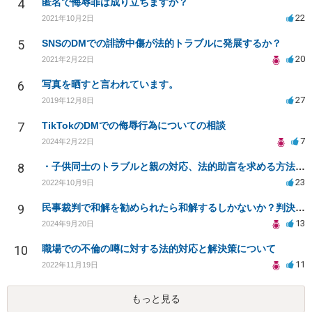
4
匿名で侮辱罪は成り立ちますか？
22
2021年10月2日
5
SNSのDMでの誹謗中傷が法的トラブルに発展するか？
20
2021年2月22日
6
写真を晒すと言われています。
27
2019年12月8日
7
TikTokのDMでの侮辱行為についての相談
7
2024年2月22日
8
・子供同士のトラブルと親の対応、法的助言を求める方法は？
23
2022年10月9日
9
民事裁判で和解を勧められたら和解するしかないか？判決で大きく結果が変わることはありますか？
13
2024年9月20日
10
職場での不倫の噂に対する法的対応と解決策について
11
2022年11月19日
もっと見る