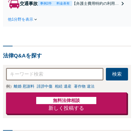
します！不利な条件で
交通事故
【弁護士費用特約の利用＆
事例2件
料金表有
合意してしまう前にご
Zoom相談可】【死亡・骨
相談ください。【土
折・後遺障害・むち打ち
地・不動産】長期化し
他1分野を表示
等】交通事故でご家族がな
ている問題もできる限
くなってしまった方やお怪
り円滑な交渉へと導き
我された方はまずご相談く
ます。事業承継／相続
ださい。ご自身での対応で
放棄も対応可能。【JR
は損をしてしまうかもしれ
千葉駅近く】駐車場あ
ません。代わりに交渉・手
り
法律Q&Aを探す
続きをし、負担を軽減。
検索
例）
離婚 慰謝料
誹謗中傷
相続 遺産
著作物 違法
無料法律相談
新しく投稿する