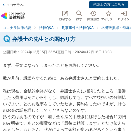
弁護士の方はこちら
ココナラへ
投稿する
探す
閲覧履歴
マイリスト
ログイン
ココナラ法律相談
法律Q&A
刑事事件の法律Q&A
名誉毀損罪・侮辱
弁護士の先生との関わり方
公開日時：
2024年12月15日 23:54
更新日時：
2024年12月18日 18:33
まず、長文になってしまったことをお許しください。

数か月前、訴訟をするために、ある弁護士さんと契約しました。

私は現在、金銭的余裕がなく、弁護士さんに相談したところ「勝訴
したら費用はそこから引くし、敗訴しても、すべて後払いの分割払
いでよい」とのお返事をしていただき、契約をしたのですが、肝心
のお金の話を詳しくしてくださらないのです。

払う気はあるのですが、着手金や法的手続きに移行した場合11万円
のみ明確で、あとの実費などは「最後に精算します」とだけ伝えら
れました。もちろん、状況によって金額が変わるだろうという事も