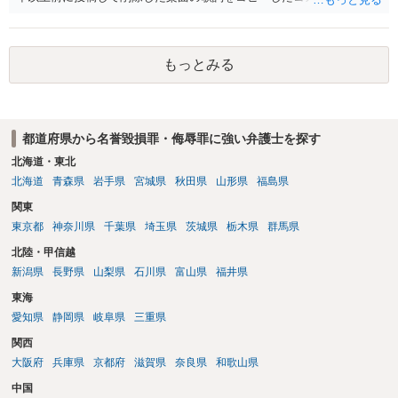
うのが、あなたが歌詞を盗用したという事実摘示なのであれば、名誉
毀損の可能性がありますが、それ以外の意味であれば回答は変わりま
す。 「私が学生時代にいじられていた」ことは、単にそれだけでは権
もっとみる
利侵害とは言い難いところです（いじめの事実をアウティングされ
た、といった意味であれば権利侵害性が出てくる可能性はあります
が）。
都道府県から名誉毀損罪・侮辱罪に強い弁護士を探す
北海道・東北
北海道
青森県
岩手県
宮城県
秋田県
山形県
福島県
関東
東京都
神奈川県
千葉県
埼玉県
茨城県
栃木県
群馬県
北陸・甲信越
新潟県
長野県
山梨県
石川県
富山県
福井県
東海
愛知県
静岡県
岐阜県
三重県
関西
大阪府
兵庫県
京都府
滋賀県
奈良県
和歌山県
中国