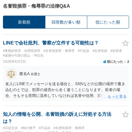
名誉毀損罪・侮辱罪の法律Q&A
新着順
回答数が多い順
役にたった順
LINEで会社批判、警察が立件する可能性は？
#業務妨害罪・信用毀損罪
#名誉毀損罪・侮辱罪
#不起訴
#名誉毀損
#加害者
#逮捕や勾留の阻止・準抗告
2026年8月3日
役にたった
2
匿名A
弁護士
友人にLINEでメッセージを送る場合と、SNSなどの公開の場所で書き
込むのとでは、犯罪の成否から全く違うことになります。前者の場
合、そもそも世間に流布していなければ名誉や信用、業務にかかる犯
罪は成立しないことになります。
知人の情報を公開、名誉毀損の訴えに対処する方法
は？
#示談交渉
#執行猶予
#不起訴
#名誉毀損罪・侮辱罪