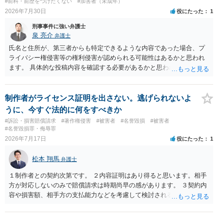
#前科・前歴をつけたくない
#加害者（未成年）
2026年7月30日
役にたった
1
刑事事件に強い弁護士
泉 亮介
弁護士
氏名と住所が、第三者からも特定できるような内容であった場合、プ
ライバシー権侵害等の権利侵害が認められる可能性はあるかと思われ
ます。 具体的な投稿内容を確認する必要があるかと思われますので、
ご不安であれば親に相談の上で、個別に弁護士にご相談されると良い
でしょう。
制作者がライセンス証明を出さない。逃げられないよ
うに、今すぐ法的に何をすべきか
#訴訟・損害賠償請求
#著作権侵害
#被害者
#名誉毀損
#被害者
#名誉毀損罪・侮辱罪
2026年7月17日
役にたった
1
松本 翔馬
弁護士
１制作者との契約次第です。 ２内容証明はあり得ると思います。相手
方が対応しないのみで賠償請求は時期尚早の感があります。 ３契約内
容や損害額、相手方の支払能力などを考慮して検討されるとよいでし
ょう ４損害賠償請求が考えられます。調査費用や弁護士費用も含め請
求する場合もありますが、認められるのはごく一部です。 ５事案の詳