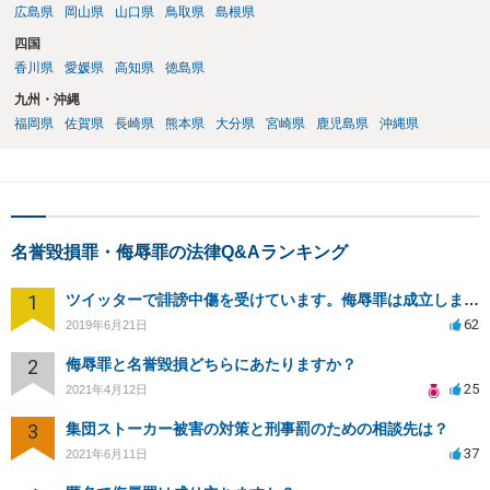
広島県
岡山県
山口県
鳥取県
島根県
四国
香川県
愛媛県
高知県
徳島県
九州・沖縄
福岡県
佐賀県
長崎県
熊本県
大分県
宮崎県
鹿児島県
沖縄県
名誉毀損罪・侮辱罪の法律Q&Aランキング
1
ツイッターで誹謗中傷を受けています。侮辱罪は成立しますか？
62
2019年6月21日
2
侮辱罪と名誉毀損どちらにあたりますか？
25
2021年4月12日
3
集団ストーカー被害の対策と刑事罰のための相談先は？
37
2021年6月11日