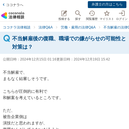
弁護士の方はこちら
ココナラへ
投稿する
探す
閲覧履歴
マイリスト
ログイン
ココナラ法律相談
法律Q&A
労働・雇用の法律Q&A
不当解雇の法律Q
不当解雇後の復職、職場での嫌がらせの可能性と
対策は？
公開日時：
2024年12月15日 01:16
更新日時：
2024年12月19日 15:42
不当解雇で、　

まもなく結審しそうです。

こちらが圧倒的に有利で

和解案を考えているところです。

ただ、

被告企業側は

演技だと思われますが、
