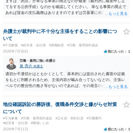
まずは「閉店」が単なる事業の廃止なのか破産（裁判所に破産申し立
てをする公的手続）なのかを確認してください。 単なる事業の廃止で
あれば賃金の支払義務はありますのでまずは労基署に相談してくださ
い。破産申立てであれば破産手続きの中で破産管財人から（全額は難
しいかもしれませんが）賃金などの労働債権は他の債務より優先して
支払われます。ただし支払までにかなり時間がかかるでしょう。 さら
弁護士が裁判中に不十分な主張をすることの影響につ
に、「独立行政法人労働者健康安全機構 」という公的機関が未払賃金
いて
の立替事業を行っています。詳しくは、同機構の＜未払賃金立替払相
#不当解雇
#経営者・会社側
#退職勧奨
#労働・雇用契約違反
談コーナー＞ TEL 044-431-8663 相談時間：土日祝日を除く9:15～1
2026年7月30日
役にたった
1
7:00 に相談してみてください。同じように未払となった他の従業員の
方がいれば一緒に相談してみるといいでしょう。
労働・雇用に強い弁護士
泉 亮介
弁護士
適切か不適切かはともかくとして、基本的には提出された書面や証拠
をもとに判断されるため、主張内容が噛み合ってないなどの、主張レ
ベルでの整合性の無さ等がないのであれば、その発言のみで大きく不
利になるということはないように思われます。
地位確認訴訟の勝訴後、復職条件交渉と嫌がらせ対策
について
#不当解雇
#労働・雇用契約違反
#正社員・契約社員
#労働審判
#経営者・会社側
#職場いじめ
2026年7月21日
役にたった
1