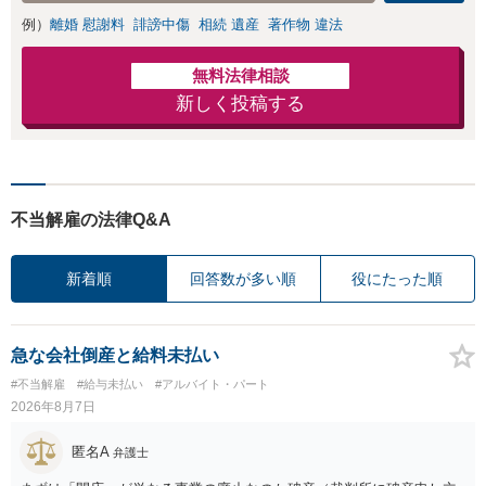
例）
離婚 慰謝料
誹謗中傷
相続 遺産
著作物 違法
無料法律相談
新しく投稿する
不当解雇の法律Q&A
新着順
回答数が多い順
役にたった順
急な会社倒産と給料未払い
#不当解雇
#給与未払い
#アルバイト・パート
2026年8月7日
匿名A
弁護士