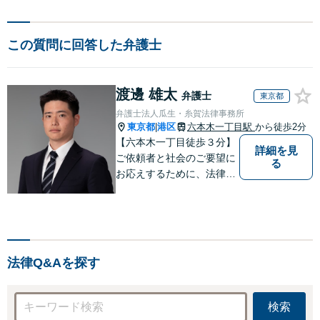
この質問に回答した弁護士
渡邊 雄太
弁護士
東京都
弁護士法人瓜生・糸賀法律事務所
東京都
港区
六本木一丁目駅
から徒歩2分
|
【六本木一丁目徒歩３分】
詳細を見
ご依頼者と社会のご要望に
る
お応えするために、法律家
としての研鑽を忘れず、
日々進歩を目指します。依
頼者の言葉に耳を傾け、依
頼者お一人おひとりの気持
ちを大切にし、信頼の絆で
法律Q&Aを探す
結ばれるよう、関わり続け
ます。
検索