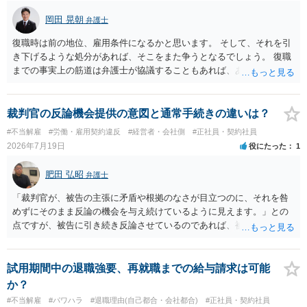
岡田 晃朝
弁護士
復職時は前の地位、雇用条件になるかと思います。 そして、それを引
き下げるような処分があれば、そこをまた争うとなるでしょう。 復職
までの事実上の筋道は弁護士が協議することもあれば、あなたがご自
身で協議することもあります。 たいていは、訴訟判決までの依頼でし
ょうから、別途費用が発生することもありますが、出勤日時の設定く
らいならサービスでしてくれるかもしれません。
裁判官の反論機会提供の意図と通常手続きの違いは？
#不当解雇
#労働・雇用契約違反
#経営者・会社側
#正社員・契約社員
2026年7月19日
役にたった
1
肥田 弘昭
弁護士
「裁判官が、被告の主張に矛盾や根拠のなさが目立つのに、それを咎
めずにそのまま反論の機会を与え続けているように見えます。」との
点ですが、被告に引き続き反論させているのであれば、被告の主張が
不十分な点が裁判官からしてもあるからかと思います。手続保障を尽
くしている場合があります。被告がこれ以上ありませんと言えば終わ
るかと思います。ご参考にしてください。
試用期間中の退職強要、再就職までの給与請求は可能
か？
#不当解雇
#パワハラ
#退職理由(自己都合・会社都合)
#正社員・契約社員