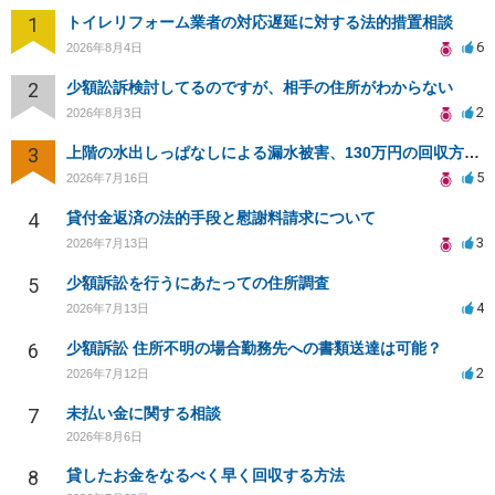
1
トイレリフォーム業者の対応遅延に対する法的措置相談
6
2026年8月4日
2
少額訟訴検討してるのですが、相手の住所がわからない
2
2026年8月3日
3
上階の水出しっぱなしによる漏水被害、130万円の回収方法を相談したい
5
2026年7月16日
4
貸付金返済の法的手段と慰謝料請求について
3
2026年7月13日
5
少額訴訟を行うにあたっての住所調査
4
2026年7月13日
6
少額訴訟 住所不明の場合勤務先への書類送達は可能？
2
2026年7月12日
7
未払い金に関する相談
2026年8月6日
8
貸したお金をなるべく早く回収する方法