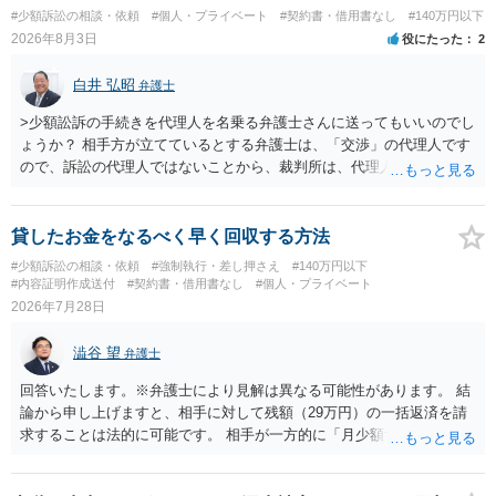
す。 その際には、訴訟に要する費用その他法令上認められる金員につ
#少額訴訟の相談・依頼
#個人・プライベート
#契約書・借用書なし
#140万円以下
いても併せて請求する予定ですので、あらかじめ申し添えます。 本件
2026年8月3日
役にたった
2
は、貴殿自らが契約を解約したことによって生じた返還義務の履行を
求めるものにすぎません。貴殿の仕入先との取引関係や返金時期など
白井 弘昭
弁護士
の内部事情は、私に対する返還義務の発生や履行時期には何ら影響を
及ぼすものではありません。 これ以上、本件の解決を不必要に遅延さ
>少額訟訴の手続きを代理人を名乗る弁護士さんに送ってもいいのでし
せることなく、誠意をもって速やかに返金手続を履行されるよう、強
ょうか？ 相手方が立てているとする弁護士は、「交渉」の代理人です
く求めます。 以上
ので、訴訟の代理人ではないことから、裁判所は、代理人宛ての訴状
を受け取ることは無いと思われます。 なお、交渉段階で代理人が就い
ている場合は、相手方（被告）の住所で訴状を作成提出し、裁判所に
代理人が就いていたことを知らせると（訴状の記載内容から明らかな
貸したお金をなるべく早く回収する方法
場合も）、裁判所が当該代理人弁護士に事前連絡し、引き続き訴訟も
#少額訴訟の相談・依頼
#強制執行・差し押さえ
#140万円以下
受任するかを聞いたうえで、受任の意志が明らかになったところで、
#内容証明作成送付
#契約書・借用書なし
#個人・プライベート
直接被告に送達するのではなく、代理人に訴状の受領を促すこともあ
2026年7月28日
ります。 ラインのやり取りでしか証拠がないと、実際の本人性が明ら
かではありません。もちろん弁護士（２０万円の請求で代理人弁護士
澁谷 望
弁護士
に委任するかも疑わしいのですが）も住所は明らかにしないでしょ
う。 何か本人を示す事実（振込先などの情報）から、相手の住所等の
回答いたします。※弁護士により見解は異なる可能性があります。 結
情報を割り出していくしかないように思えます。 以上、ご参考まで。
論から申し上げますと、相手に対して残額（29万円）の一括返済を請
求することは法的に可能です。 相手が一方的に「月少額ずつ返す」と
言ってきたとしても、あなたが同意していない以上、分割払いの合意
は成立していません。当初の返済期日も過ぎているため、一括返済を