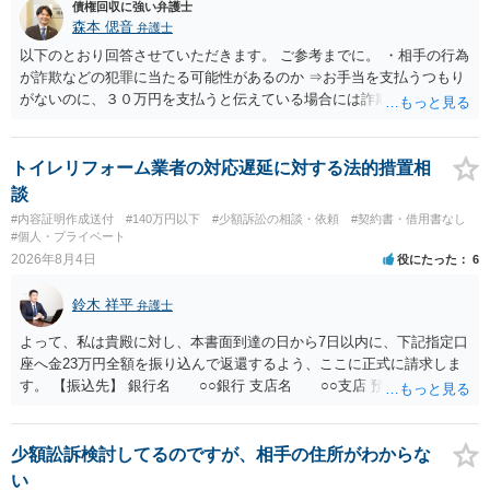
債権回収に強い弁護士
森本 偲音
弁護士
以下のとおり回答させていただきます。 ご参考までに。 ・相手の行為
が詐欺などの犯罪に当たる可能性があるのか ⇒お手当を支払うつもり
がないのに、３０万円を支払うと伝えている場合には詐欺罪に該当す
る可能性があります。 ・未払い金を回収するためにどのような法的手
段が取れるのか ⇒契約に基づく履行請求として３０万円を請求するこ
とが考えられますが、 パパ活の契約は、売春防止法に抵触する契約
トイレリフォーム業者の対応遅延に対する法的措置相
であるため、公序良俗に反する契約として 民法上無効（民法９０
談
条）となるため、相手方に請求できない可能性が高いです。 ・相手の
#内容証明作成送付
#140万円以下
#少額訴訟の相談・依頼
#契約書・借用書なし
氏名や住所が分からない状態でも対応可能なのか ⇒訴訟等の裁判上の
#個人・プライベート
手続を利用する場合には、原則として相手方の住所・氏名を把握して
2026年8月4日
役にたった
6
いる必要があります。
鈴木 祥平
弁護士
よって、私は貴殿に対し、本書面到達の日から7日以内に、下記指定口
座へ金23万円全額を振り込んで返還するよう、ここに正式に請求しま
す。 【振込先】 銀行名 ○○銀行 支店名 ○○支店 預金種別 普通
口座番号 ○○○○○○○ 口座名義 ○○○○ 万一、上記期限までに返金がな
されない場合には、貴殿には任意に返金する意思がないものと判断
し、やむを得ず、返還金23万円及びこれに対する遅延損害金の支払い
少額訟訴検討してるのですが、相手の住所がわからな
を求める民事訴訟、支払督促その他必要な法的手続を直ちに講じま
い