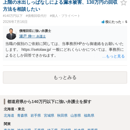
求める権利があります。 具体的には、以下の手順で進めるのが効果的
上階の水出しっぱなしによる漏水被害、130万円の回収
です。 分割拒否と一括請求の通知：PayPayのメッセージ等で「分割
方法を相談したい
払いには同意していないため、残額の一括払いを求める」旨を明確に
#140万円以下
#債権回収代行
#個人・プライベート
伝えます。 相手の本名・住所の確認：応じない場合に法的手段（少額
2026年7月16日
役にたった
5
訴訟など）をとるには、相手の身元が必要です。分からない場合は、
まず本名や住所の特定を進めてください。 相手が購入した高額商品
債権回収に強い弁護士
（Switch2等）の事実も踏まえ、応じない場合は法的措置を辞さない姿
瀬戸 伸一
弁護士
勢で交渉に臨むのが現実的かと思います。
当職の個別のご依頼に関しては、当事務所HPから御連絡をお願いいた
します。 https://setolaw.jp/ 一般にどれくらいかについては、事務所に
よるとしか回答できかねます。
もっとみる
都道府県から140万円以下に強い弁護士を探す
北海道・東北
北海道
青森県
岩手県
宮城県
秋田県
山形県
福島県
関東