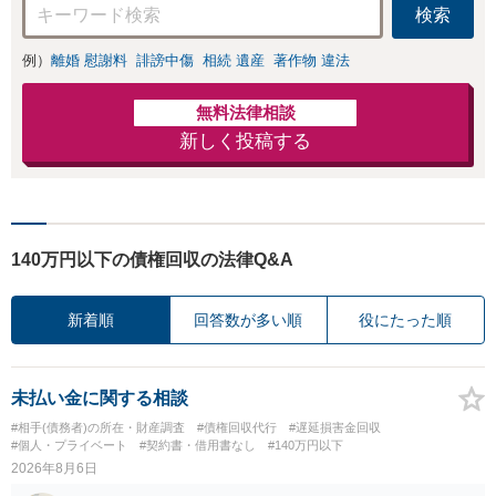
検索
例）
離婚 慰謝料
誹謗中傷
相続 遺産
著作物 違法
無料法律相談
新しく投稿する
140万円以下の債権回収の法律Q&A
新着順
回答数が多い順
役にたった順
未払い金に関する相談
#相手(債務者)の所在・財産調査
#債権回収代行
#遅延損害金回収
#個人・プライベート
#契約書・借用書なし
#140万円以下
2026年8月6日