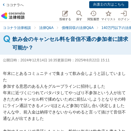
弁護士の方はこちら
ココナラへ
投稿する
探す
閲覧履歴
マイリスト
ログイン
ココナラ法律相談
法律Q&A
債権回収の法律Q&A
140万円以下の法律
飲み会のキャンセル料を音信不通の参加者に請求
可能か？
公開日時：
2024年12月14日 16:35
更新日時：
2025年8月22日 15:11
年末にとあるコミュニティで集まって飲み会しようと話していまし
た

参加する意思のある人をグループラインに招待しました

年末に近づくにつれてバタバタしてやっぱり不参加という人が出て
きたためキャンセル料で揉めないために前払いしようとなりその時
にライン通話できるメンバ(ほとんど参加)で話し合い決定しました

そんな中、前入金は納得できないからやめると言って抜けて音信不
通な人が出てきました
