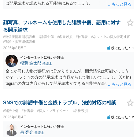
ば開示請求が認められる可能性はあるでしょう。
顔写真、フルネームを使用した誹謗中傷、悪用に対す
る開示請求
#発信者情報開示請求
#誹謗中傷
#名誉毀損
#被害者
#ネット上の個人特定被害
#訴訟・損害賠償請求
2026年8月5日
役にたった
1
インターネットに強い弁護士
稲葉 進太郎
弁護士
全てが同じ人物の犯行かは分かりませんが、開示請求は可能でしょう
か？ →５ｃｈの方の開示請求は内容からして難しいでしょう。 XとIns
tagramの方は内容からして開示請求ができる可能性が高いでしょう。
ただ、アカウントが削除されていると開示請求は失敗する可能性が高
いでしょう。７月中にアカウントが削除されている場合、今から進め
ても失敗する可能性が高いように思われます。 相手を特定できた場
SNSでの誹謗中傷と金銭トラブル、法的対応の相談
合、相手に全ての弁護士費用を負担させることは可能でしょうか？ →
#誹謗中傷
#被害者
#個人・プライベート
#名誉毀損
訴訟外の交渉で相手方が認めれば負担させることができるでしょう。
2026年8月4日
役にたった
2
訴訟で判決となった場合は、実際の弁護士費用が認められる場合と認
められない場合があり何ともいえないところでしょう。
インターネットに強い弁護士
泉 亮介
弁護士