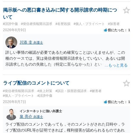
掲示板への悪口書き込みに関する開示請求の時期につ
いて
#誹謗中傷
#発信者情報開示請求
#名誉毀損
#個人・プライベート
#加害者
2026年8月9日
役にたった
1
川添 圭
弁護士
詳しい事情の確認が必要であるため確実なことはいえませんが、この
種のケースでは、実は発信者情報開示請求をしていない、あるいは開
示請求したものの失敗した（特定に至らなかった）という事案が比較
的多いです（特に、発信者情報開示請求を行ったことを誇示するよう
な投稿をする場合にはなおさら）。
ライブ配信のコメントについて
#発信者情報開示請求
#炎上対策
#訴訟・損害賠償請求
#被害者
#個人・プライベート
#誹謗中傷
2026年8月7日
役にたった
1
インターネットに強い弁護士
泉 亮介
弁護士
ライブ配信のコメントであっても，そのコメントがされた日時や，ラ
イブ配信のURL等が証明できれば，権利侵害が認められるものであれ