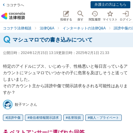
弁護士の方はこちら
ココナラへ
投稿する
探す
閲覧履歴
マイリスト
ログイン
ココナラ法律相談
法律Q&A
インターネットの法律Q&A
誹謗中傷の
マシュマロでの書き込みについて
公開日時：
2024年12月15日 13:19
更新日時：
2025年2月1日 21:33
特定のアイドルにブス、いじめっ子、性格悪いと毎日言っているア
カウントにマシュマロでいつかその子に危害を及ぼしそうと送って
しまいました。

そのアカウント主から誹謗中傷で開示請求をされる可能性はありま
すか？
餃子マン さん
誹謗中傷
発信者情報開示請求
名誉毀損
個人・プライベート
ベストアンサーに選ばれた回答