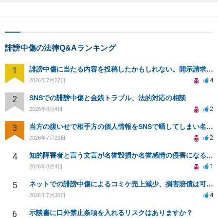
誹謗中傷の法律Q&Aランキング
1
誹謗中傷に当たる内容を投稿したかもしれない。開示請求や民事刑事裁判に発展しうるのか教えて欲しい。
4
2026年7月27日
2
SNSでの誹謗中傷と金銭トラブル、法的対応の相談
2
2026年8月4日
3
当方の腹いせで相手方の個人情報をSNSで晒してしまい名誉毀損させてしまったかもしれない
2
2026年7月29日
4
知的障害者と言う文言が名誉毀損か名誉感情の侵害になるか教えてほしい。
1
2026年8月4日
5
ネットでの誹謗中傷によるコミケ売上減少、損害賠償は可能か？
4
2026年7月30日
6
示談書に口外禁止条項を入れるリスクはありますか？