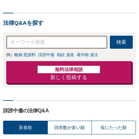
料金体系】で安心
してご依頼頂ける
よう努めておりま
法律Q&Aを探す
す。一人で悩まず
にまずはお気軽に
ご相談を。
検索
例）
離婚 慰謝料
誹謗中傷
相続 遺産
著作物 違法
無料法律相談
新しく投稿する
誹謗中傷の法律Q&A
新着順
回答数が多い順
役にたった順