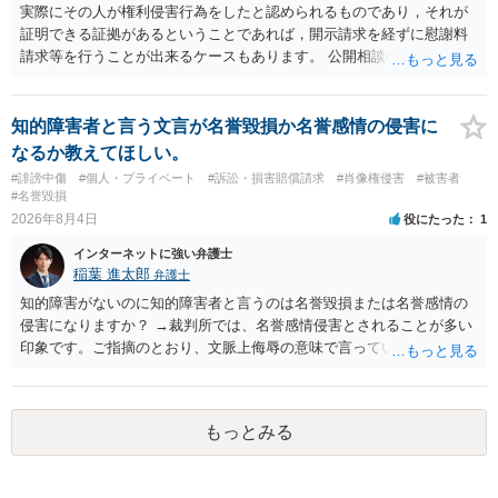
実際にその人が権利侵害行為をしたと認められるものであり，それが
証明できる証拠があるということであれば，開示請求を経ずに慰謝料
請求等を行うことが出来るケースもあります。 公開相談の場では回答
は難しいかと思われますので，お手持ちの証拠資料を持参の上弁護士
に個別に相談されると良いでしょう。
知的障害者と言う文言が名誉毀損か名誉感情の侵害に
なるか教えてほしい。
#誹謗中傷
#個人・プライベート
#訴訟・損害賠償請求
#肖像権侵害
#被害者
#名誉毀損
2026年8月4日
役にたった
1
インターネットに強い弁護士
稲葉 進太郎
弁護士
知的障害がないのに知的障害者と言うのは名誉毀損または名誉感情の
侵害になりますか？ →裁判所では、名誉感情侵害とされることが多い
印象です。ご指摘のとおり、文脈上侮辱の意味で言っている点も加味
されていると思います。
もっとみる