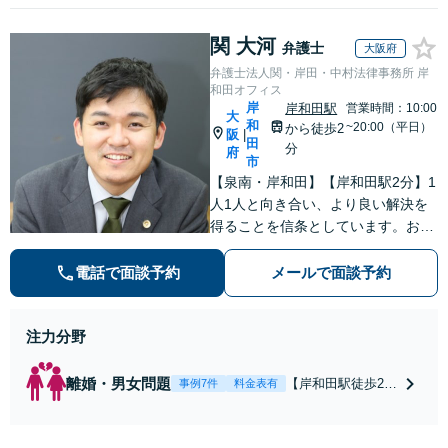
関 大河
弁護士
大阪府
弁護士法人関・岸田・中村法律事務所 岸
和田オフィス
岸
岸和田駅
営業時間：10:00
大
和
~20:00（平日）
から徒歩2
阪
|
田
分
府
市
【泉南・岸和田】【岸和田駅2分】1
人1人と向き合い、より良い解決を
得ることを信条としています。お気
軽にご相談下さい。
電話で面談予約
メールで面談予約
注力分野
離婚・男女問題
【岸和田駅徒歩2
事例7件
料金表有
分】【土日夜間対
応】【スピーディ
な対応】【納得の