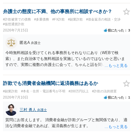
弁護士の態度に不満、他の事務所に相談すべきか？
#詐欺被害での債務
#多重債務
#FX詐欺
#副業詐欺
#借金返済の相談・交渉
#仮想通貨詐欺
2026年7月15日
役にたった
3
匿名A
弁護士
今時無料相談を受けてくれる事務所もそれなりにあり（WEBで検
索）、また自治体でも無料相談を実施しているのではないかと思いま
すので、実際に複数の弁護士に会って、ちゃんと話を聞いてくれる
方、高圧的ではない方に相談した方が良いでしょう。その弁護士の方
はそもそも事案を把握できていないようですので、御相談の案件につ
いては弁護士として能力不足なのかもしれません。相手にしない方が
詐欺でも消費者金融機関に返済義務はあるか
良いと思います。ただ、仮想通貨詐欺の被害回復は現実的には難しい
#副業詐欺
#本名・住所・電話番号が不明
#200万円以上
#詐欺の法的措置
かもしれません。
2026年7月10日
役にたった
1
三村 勇人
弁護士
質問にお答えします。 消費者金融が詐欺グループと無関係であり、 適
法な消費者金融であれば、返済義務が生じます。