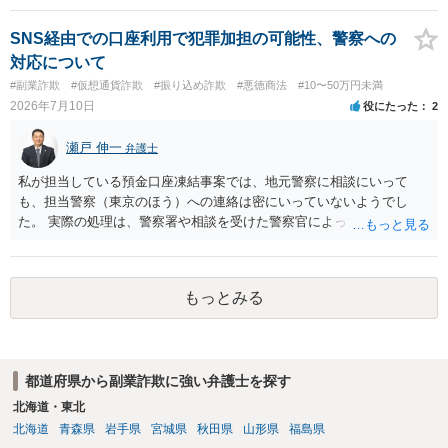
SNS経由での口座利用で犯罪加担の可能性、警察への
対応について
#副業詐欺
#仮想通貨詐欺
#振り込め詐欺
#悪徳商法
#10〜50万円未満
2026年7月10日
役にたった
2
瀬戸 伸一
弁護士
私が担当している預金口座凍結事案では、地元警察に相談にいって
も、担当警察（東京のほう）への連絡は密にいっていないようでし
た。 実際の処理は、警察署や相談を受けた警察官によってだいぶ変わ
ると思われます。 不安があれば、費用はかかりますが、警察対応につ
いて弁護士に依頼を検討されてください。
もっとみる
都道府県から副業詐欺に強い弁護士を探す
北海道・東北
北海道
青森県
岩手県
宮城県
秋田県
山形県
福島県