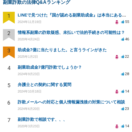
副業詐欺の法律Q&Aランキング
1
LINEで見つけた『国が認める副業助成金』は本当にあるのですか？今それで訴えられそうでどうすれば？
55
2024年11月19日
2
情報系副業の詐欺疑惑、未払いで法的手続きの可能性は？
46
2020年4月24日
3
助成金7億に当たりました。と言うラインがきた
22
2025年1月2日
4
副業助成金7億円詐欺でしょうか？
28
2024年9月23日
5
弁護士との契約に関する質問
14
2024年10月18日
6
詐欺メールへの対応と個人情報漏洩後の対策について相談
23
2024年6月20日
7
副業詐欺で相談です、、、
14
2020年3月23日