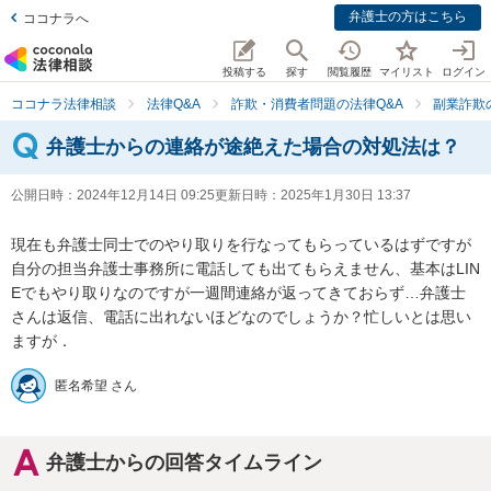
弁護士の方はこちら
ココナラへ
投稿する
探す
閲覧履歴
マイリスト
ログイン
ココナラ法律相談
法律Q&A
詐欺・消費者問題の法律Q&A
副業詐欺
弁護士からの連絡が途絶えた場合の対処法は？
公開日時：
2024年12月14日 09:25
更新日時：
2025年1月30日 13:37
現在も弁護士同士でのやり取りを行なってもらっているはずですが
自分の担当弁護士事務所に電話しても出てもらえません、基本はLIN
Eでもやり取りなのですが一週間連絡が返ってきておらず…弁護士
さんは返信、電話に出れないほどなのでしょうか？忙しいとは思い
ますが．
匿名希望 さん
弁護士からの回答タイムライン