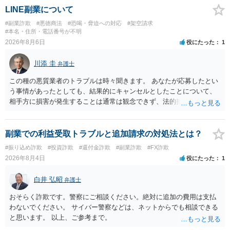
LINE副業について
#副業詐欺
#悪徳商法
#恐喝・脅迫への対応
#架空請求
#本名・住所・電話番号が不明
2026年8月6日
役にたった
1
川添 圭
弁護士
この種の悪質業者のトラブルは時々聞きます。 あなたが応募したとい
う事情があったとしても、結果的にキャンセルとしたことについて、
相手方に損害が発生することは通常は観念できず、法的措置を採って
も認められません。この種の言説は半ば脅しのようなものです。 ま
ず、最寄りの消費生活センターへ相談し、連絡を無視してよいかどう
かのアドバイスを受けられることをお勧めします。しつこいようであ
副業での利益受取トラブルと追加請求の対処法とは？
れば、弁護士へ依頼して警告してもらうことも必要になるかもしれま
#振り込め詐欺
#投資詐欺
#還付金詐欺
#副業詐欺
#FX詐欺
せん。
2026年8月4日
役にたった
1
白井 弘昭
弁護士
おそらく詐欺です。警察にご相談ください。絶対に追加の費用は支払
わないでください。 サイバー警察などは、ネットからでも相談できる
と思います。 以上、ご参考まで。