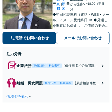
~18:00（平日）
京
野
から徒歩5
|
都
区
分
◆初回相談無料（電話・WEB・メー
ル）／メール受付終日OK ◆見通し
を率直にお伝えし、ご依頼の要否も
含めてご案内いたします。受任から
解決まで弁護士本人が一貫してスピ
電話でお問い合わせ
メールでお問い合わせ
ーディーに対応いたします。 ◆累計
相談2000件以上・解決実績500件以
上
注力分野
企業法務
【債権回収／労働問題／
事例11件
料金表有
契約関係・契約書チェッ
ク／裁判対応】取引先と
のトラブル・会社内のト
離婚・男女問題
【累計相談件数20
事例12件
料金表有
ラブルなど、事後の解決
00件、解決事例50
だけでなく予防法務まで
0件以上】【初回
ワンストップで対応！顧
他3分野を表示
相談（電話・WE
問弁護士をお探しの方も
B）無料】「オー
ご相談ください！【顧問
ダーメイドの解決
経験豊富】【個別案件も