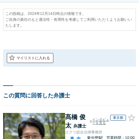
この投稿は、2024年12月14日時点の情報です。
ご自身の責任のもと適法性・有用性を考慮してご利用いただくようお願いい
たします。
マイリストに入れる
この質問に回答した弁護士
髙橋 俊
東京都
インタビュ
ーを見る
太
弁護士
エクリ総合法律事務所
東中野駅
営業時間：10:00
東
中