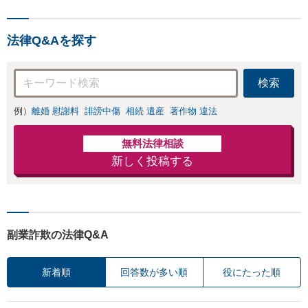
策を提示」依頼者
対応OK】
様の話を丁寧にう
かがい、どんな不
法律Q&Aを探す
安があるのか、何
を解決したいのか
を正確に読み取り
検索
ます。【東京都在
住以外の方も対
例）
離婚 慰謝料
誹謗中傷
相続 遺産
著作物 違法
応】
無料法律相談
新しく投稿する
副業詐欺の法律Q&A
新着順
回答数が多い順
役にたった順