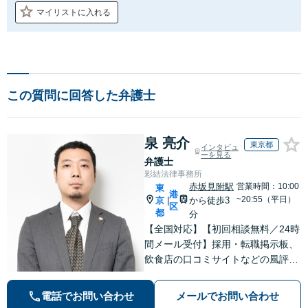
マイリストに入れる
この質問に回答した弁護士
泉 亮介
東京都
インタビュ
ーを見る
弁護士
彩結法律事務所
赤坂見附駅
営業時間：10:00
東
港
~20:55（平日）
京
から徒歩3
|
区
都
分
【全国対応】【初回相談無料／24時
間メール受付】採用・転職掲示板、
飲食店の口コミサイトなどの風評被
害対策など実績あり！【刑事】犯罪
の種類を問わず相談可。可能な限り
電話でお問い合わせ
メールでお問い合わせ
早期対応で駆けつけサポート【労