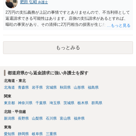
肥田 弘昭
弁護士
2万円の支払義務が上記の事情ですとありませんので、不当利得として
返還請求できる可能性はあります。店側の支払請求があるとすれば、
嘔吐の事実があり、その清掃に2万円相当の損害が生じた場合です。ご
参考にしてください。
もっとみる
都道府県から返金請求に強い弁護士を探す
北海道・東北
北海道
青森県
岩手県
宮城県
秋田県
山形県
福島県
関東
東京都
神奈川県
千葉県
埼玉県
茨城県
栃木県
群馬県
北陸・甲信越
新潟県
長野県
山梨県
石川県
富山県
福井県
東海
愛知県
静岡県
岐阜県
三重県