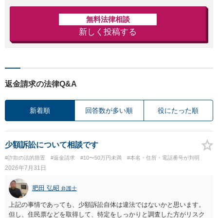
無料法律相談
新しく投稿する
返金請求の法律Q&A
新着順
回答数が多い順
役にたった順
少額訴訟について相談です
#詐欺の法的措置
#返金請求
#10〜50万円未満
#本名・住所・電話番号が判明
2026年7月31日
肥田 弘昭
弁護士
上記の事情であっても、少額訴訟自体は違法ではないかと思います。
但し、住民票などを取得して、特定をしっかりと調査した方がリスク