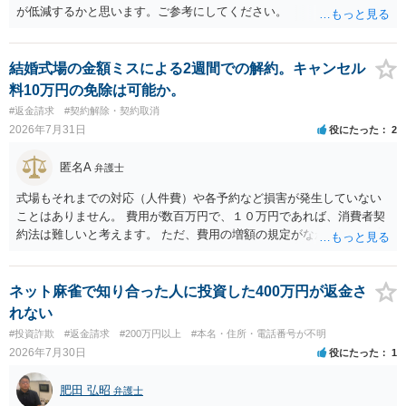
が低減するかと思います。ご参考にしてください。
結婚式場の金額ミスによる2週間での解約。キャンセル
料10万円の免除は可能か。
#返金請求
#契約解除・契約取消
2026年7月31日
役にたった
2
匿名A
弁護士
式場もそれまでの対応（人件費）や各予約など損害が発生していない
ことはありません。 費用が数百万円で、１０万円であれば、消費者契
約法は難しいと考えます。 ただ、費用の増額の規定がなかったのに増
額するのは契約違反ですので、増額に応じずに契約を維持すればよい
ということになり、解約するのは理由がないことになります。
ネット麻雀で知り合った人に投資した400万円が返金さ
れない
#投資詐欺
#返金請求
#200万円以上
#本名・住所・電話番号が不明
2026年7月30日
役にたった
1
肥田 弘昭
弁護士