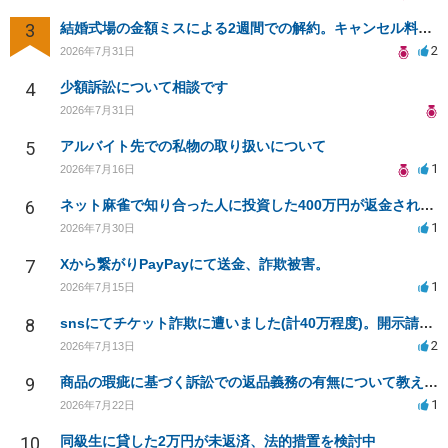
3
結婚式場の金額ミスによる2週間での解約。キャンセル料10万円の免除は可能か。
2
2026年7月31日
4
少額訴訟について相談です
2026年7月31日
5
アルバイト先での私物の取り扱いについて
1
2026年7月16日
6
ネット麻雀で知り合った人に投資した400万円が返金されない
1
2026年7月30日
7
Xから繋がりPayPayにて送金、詐欺被害。
1
2026年7月15日
8
snsにてチケット詐欺に遭いました(計40万程度)。開示請求や今後の対応について質問したいです。
2
2026年7月13日
9
商品の瑕疵に基づく訴訟での返品義務の有無について教えてください
1
2026年7月22日
10
同級生に貸した2万円が未返済、法的措置を検討中