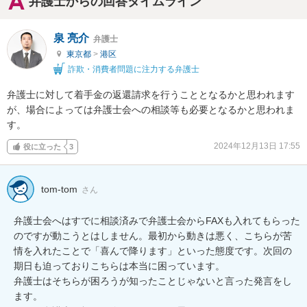
弁護士からの回答タイムライン
泉 亮介
弁護士
東京都
>
港区
詐欺・消費者問題に注力する弁護士
弁護士に対して着手金の返還請求を行うこととなるかと思われます
が、場合によっては弁護士会への相談等も必要となるかと思われま
す。
2024年12月13日 17:55
役に立った
3
tom-tom
さん
弁護士会へはすでに相談済みで弁護士会からFAXも入れてもらった
のですが動こうとはしません。最初から動きは悪く、こちらが苦
情を入れたことで「喜んで降ります」といった態度です。次回の
期日も迫っておりこちらは本当に困っています。

弁護士はそちらが困ろうが知ったことじゃないと言った発言をし
ます。
