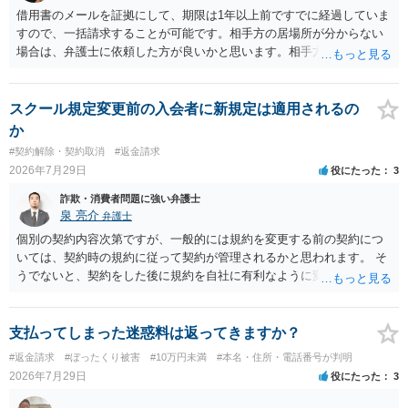
借用書のメールを証拠にして、期限は1年以上前ですでに経過していま
すので、一括請求することが可能です。相手方の居場所が分からない
場合は、弁護士に依頼した方が良いかと思います。相手方の居場所が
分かるのであれば、個人でもできるかと思います。ご参考にしてくだ
さい。
スクール規定変更前の入会者に新規定は適用されるの
か
#契約解除・契約取消
#返金請求
2026年7月29日
役にたった
3
詐欺・消費者問題に強い弁護士
泉 亮介
弁護士
個別の契約内容次第ですが、一般的には規約を変更する前の契約につ
いては、契約時の規約に従って契約が管理されるかと思われます。 そ
うでないと、契約をした後に規約を自社に有利なように変更し、それ
を従前の顧客にも適用するということが認められてしまい不合理とな
る場合があるかと思われます。
支払ってしまった迷惑料は返ってきますか？
#返金請求
#ぼったくり被害
#10万円未満
#本名・住所・電話番号が判明
2026年7月29日
役にたった
3