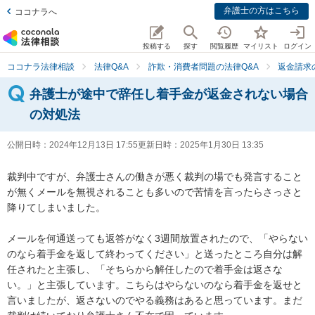
弁護士の方はこちら
ココナラへ
投稿する
探す
閲覧履歴
マイリスト
ログイン
ココナラ法律相談
法律Q&A
詐欺・消費者問題の法律Q&A
返金請求
弁護士が途中で辞任し着手金が返金されない場合
の対処法
公開日時：
2024年12月13日 17:55
更新日時：
2025年1月30日 13:35
裁判中ですが、弁護士さんの働きが悪く裁判の場でも発言すること
が無くメールを無視されることも多いので苦情を言ったらさっさと
降りてしまいました。

メールを何通送っても返答がなく3週間放置されたので、「やらない
のなら着手金を返して終わってください」と送ったところ自分は解
任されたと主張し、「そちらから解任したので着手金は返さな
い。」と主張しています。こちらはやらないのなら着手金を返せと
言いましたが、返さないのでやる義務はあると思っています。まだ