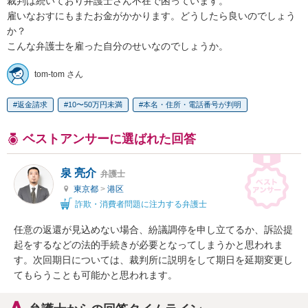
裁判は続いており弁護士さん不在で困っています。

雇いなおすにもまたお金がかかります。どうしたら良いのでしょう
か？

こんな弁護士を雇った自分のせいなのでしょうか。
tom-tom さん
返金請求
10〜50万円未満
本名・住所・電話番号が判明
ベストアンサーに選ばれた回答
泉 亮介
弁護士
東京都
>
港区
詐欺・消費者問題に注力する弁護士
任意の返還が見込めない場合、紛議調停を申し立てるか、訴訟提
起をするなどの法的手続きが必要となってしまうかと思われま
す。次回期日については、裁判所に説明をして期日を延期変更し
てもらうことも可能かと思われます。