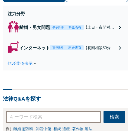
働】不当解雇・残業代請求はおまか
せください
注力分野
離婚・男女問題
【土日・夜間対応
事例1件
料金表有
可】【初回相談30
分無料】「相手方
から書面を提示さ
インターネット
【初回相談30分無
事例3件
料金表有
れたら、サインす
料】状況に応じて
る前にご相談を」
手段を使い分け、
経験豊富な弁護士
他3分野を表示
適切な方法で投稿
が全力で交渉にあ
の削除・発信者情
たります！相手方
報開示請求をおこ
と直接話す精神的
ないます「企業や
負担を軽減「弁護
お店の風評被害対
士の交渉で慰謝料
策／売り上げ低下
金額アップ／減額
法律Q&Aを探す
防止のために尽
交渉も対応可」
力」加害者側の対
【完全個室対応】
応可：開示請求の
検索
意見照会が来たと
きの対処法、被害
例）
離婚 慰謝料
誹謗中傷
相続 遺産
著作物 違法
者との示談交渉