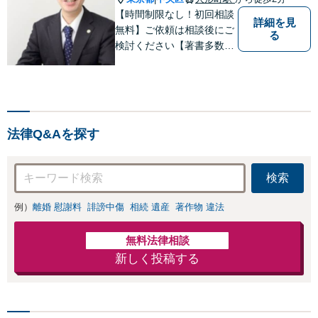
【時間制限なし！初回相談
詳細を見
無料】ご依頼は相談後にご
る
検討ください【著書多数】
【離婚の解決実績300件以
上】心のケアもしながら全
力でサポートします【相続
問題】複雑な遺産分割・相
続放棄・遺留分なども、基
法律Q&Aを探す
本からわかりやすくご説明
します【人形町駅2分】
検索
例）
離婚 慰謝料
誹謗中傷
相続 遺産
著作物 違法
無料法律相談
新しく投稿する