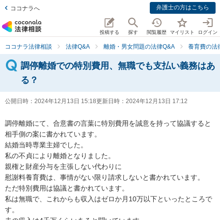
弁護士の方はこちら
ココナラへ
投稿する
探す
閲覧履歴
マイリスト
ログイン
ココナラ法律相談
法律Q&A
離婚・男女問題の法律Q&A
養育費の法
調停離婚での特別費用、無職でも支払い義務はあ
る？
公開日時：
2024年12月13日 15:18
更新日時：
2024年12月13日 17:12
調停離婚にて、合意書の言葉に特別費用を誠意を持って協議すると
相手側の案に書かれています。

結婚当時専業主婦でした。

私の不貞により離婚となりました。

親権と財産分与を主張しない代わりに

慰謝料養育費は、事情がない限り請求しないと書かれています。

ただ特別費用は協議と書かれています。

私は無職で、これからも収入はゼロか月10万以下といったところで
す。
