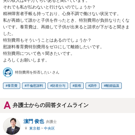
夫の収入は4千万くらいあると聞いています。

それでも私が払わないと行けないのでしょうか？

精神障害者手帳も持っており、心身不調で働けない状況です。

私が再婚して誰かと子供を作ったとき、特別費用が負担なりたくな
いです。養育費は、再婚して子供が出来ると請求が下がると聞きま
した。

特別費用もそういうことはあるのでしょうか？

慰謝料養育費特別費用をゼロにして離婚したいです。

特別費用について色々聞きたいです。

よろしくお願いします。
特別費用を拒否したい さん
養育費
不倫慰謝料
財産分与
親権
調停
離婚協議
弁護士からの回答タイムライン
濵門 俊也
弁護士
東京都
>
中央区