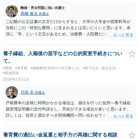
離婚・男女問題に強い弁護士
髙橋 俊太
弁護士
ご記載の公正証書の文言だけからすると、大学の入学金や授業料等が
当然にこの「特別な費用」に含まれるとは言いにくいと思います。条
項に「等」という文言があるため、治療費・入院費だけに限定される
わけではありませんが、その前に「病気・事故に伴う費用」と明記さ
れていますので、通常は、病気や事故によって臨時に必要となった医
療費その他これに類する特別支出を念頭に置いた条項と読むのが自然
養子縁組、入籍後の苗字などの公的変更手続きについ
です。したがって、大学の入学金、授業料、受験費用などの教育費に
て。
ついてまで、「この条項があるから当然に半額を請求できる」とまで
#親権
#養育費
#婚姻費用(別居中の生活費など)
#親子交流（面会交流）
は言いにくいと思われます。なお、通常、大学進学費用をどこまで負
#親族関係
担すべきかについては、離婚時の合意内容のほか、子どもの年齢、大
2026年7月31日
学進学についての父母の認識、父母の学歴・収入・資産状況、進学先
や費用などを踏まえて個別に検討することになります。公正証書の他
川添 圭
弁護士
の条項において、養育費の終期についてどのように定められている
か、大学進学に関する定めの有無、「教育費」「進学費用」に関する
戸籍謄本の反映に時間がかかる場合は、届出を行った役所へ養子縁組
定めの有無等について確認する必要があると考えられます。
届受理証明書の交付申請をし、手続ができる場合が多いと思います。
詳しくは、役所と届出すべき関係機関へ問い合わせてください。
養育費の過払い金返還と相手方の再婚に関する相談