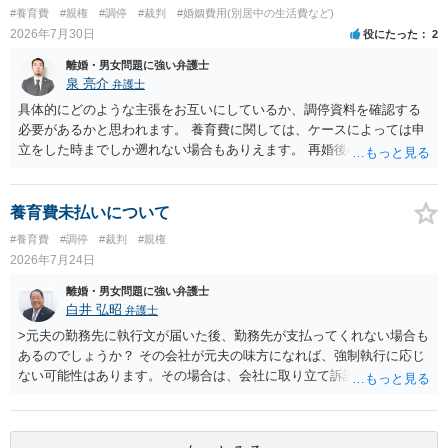
#養育費
#親権
#調停
#裁判
#婚姻費用(別居中の生活費など)
2026年7月30日
役にたった
2
離婚・男女問題に強い弁護士
泉 亮介
弁護士
具体的にどのような主張をお互いにしているか、調停資料を確認する
必要があるかと思われます。 養育費に関しては、ケースによっては申
立をした時までしか遡れない場合もありえます。 再婚後の相手方の行
動がどのようなものであったのかも重要であるため、相手が再婚後の
養育費に関するやりとり等があればそちらについても確認する必要が
あるでしょう。 公開相談の場での回答よりも個別に弁護士にご相談さ
養育費未払いについて
れることをお勧めいたします。
#養育費
#調停
#裁判
#親権
2026年7月24日
離婚・男女問題に強い弁護士
白井 弘昭
弁護士
>元夫の勤務先に執行文が届いた後、勤務先が支払ってくれない場合も
あるのでしょうか？ その会社が元夫の味方になれば、強制執行に応じ
ない可能性はあります。その場合は、会社に取り立て訴訟を行うこと
で、会社から取り立てることができます。 その他、預金を探して差し
押さえ、元夫名義の車の差し押さえ競売などを検討します。 ＞何もで
きなかった場合は、公正証書の原本は戻ってくるのでしょうか？ 取れ