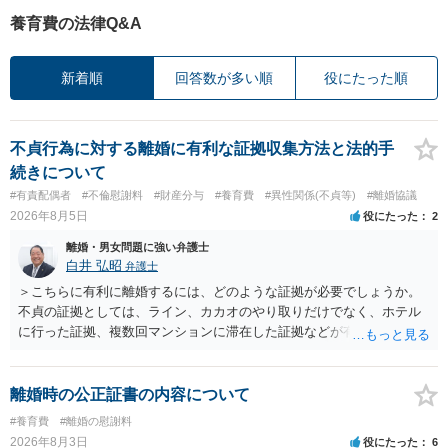
養育費の法律Q&A
新着順
回答数が多い順
役にたった順
不貞行為に対する離婚に有利な証拠収集方法と法的手
続きについて
#有責配偶者
#不倫慰謝料
#財産分与
#養育費
#異性関係(不貞等)
#離婚協議
2026年8月5日
役にたった
2
離婚・男女問題に強い弁護士
白井 弘昭
弁護士
＞こちらに有利に離婚するには、どのような証拠が必要でしょうか。
不貞の証拠としては、ライン、カカオのやり取りだけでなく、ホテル
に行った証拠、複数回マンションに滞在した証拠などが有効です。 不
貞の証拠があれば、離婚をさらに有利に進める（離婚したい時期に離
婚する、慰謝料をとるなど）ことができると思われます。 ただし、不
貞発覚後、長期間同居を続けると、不貞を許したとの評価につながる
離婚時の公正証書の内容について
場合がありますので、ご注意ください。 以上、ご参考まで。
#養育費
#離婚の慰謝料
2026年8月3日
役にたった
6