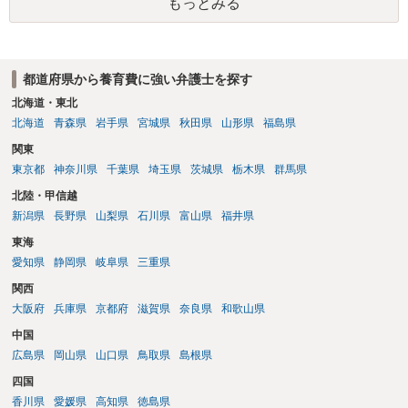
もっとみる
ても取れなくても、執行裁判所に原本の還付請求を行えば還付されま
す。 ＞他の弁護士さんに再度依頼できるのでしょうか？ できます。た
だ、取れなかった場合に取り立て訴訟等を起こしてもらえば、他の弁
護士に頼む必要は無いでしょう。 以上、ご参考まで。
都道府県から養育費に強い弁護士を探す
北海道・東北
北海道
青森県
岩手県
宮城県
秋田県
山形県
福島県
関東
東京都
神奈川県
千葉県
埼玉県
茨城県
栃木県
群馬県
北陸・甲信越
新潟県
長野県
山梨県
石川県
富山県
福井県
東海
愛知県
静岡県
岐阜県
三重県
関西
大阪府
兵庫県
京都府
滋賀県
奈良県
和歌山県
中国
広島県
岡山県
山口県
鳥取県
島根県
四国
香川県
愛媛県
高知県
徳島県