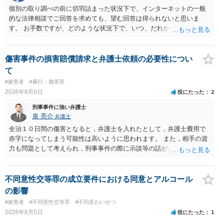
個別の取り調べの前に切羽詰まった状況下で、インターネットの一般
的な法律相談でご回答を求めても、望む回答は得られないと思いま
す。 お手数ですが、どのような状況下で、いつ、だれからどのような
経緯で口座の提供を頼まれ開設したか、それによる詐欺等の収益がど
の程度だと聞いているのかということについて、お近くで詳細な法律
相談を受けられたうえで対処方法を探された方がよいと思われます。
傷害事件の損害賠償請求と弁護士依頼の必要性につい
一般論でいえば、任意取り調べの場合、ＩＣレコーダーを持参して取
て
り調べ内容を録音することは必須だと考えます。
#被害者
#暴行・傷害罪
2026年8月6日
役にたった
2
刑事事件に強い弁護士
泉 亮介
弁護士
全治１０日間の傷害となると，弁護士を入れたとして，弁護士費用で
赤字になってしまう可能性は高いように思われます。 また，相手の資
力も問題として考えられ，刑事事件の際に示談等の話がされなかった
のであれば，資力がなく回収ができないというリスクもあるでしょ
う。
不同意性交等罪の成立要件における同意とアルコール
の影響
#被害者
#不同意性交等罪
#不同意わいせつ
2026年8月5日
役にたった
1