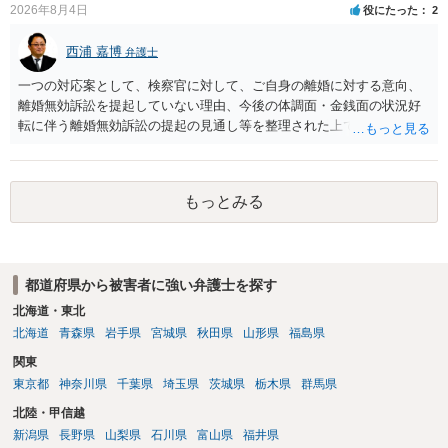
2026年8月4日
役にたった
2
西浦 嘉博
弁護士
一つの対応案として、検察官に対して、ご自身の離婚に対する意向、
離婚無効訴訟を提起していない理由、今後の体調面・金銭面の状況好
転に伴う離婚無効訴訟の提起の見通し等を整理された上で、書面とし
て提出されることを検討されてみてはいかがでしょうか。 少なくとも
検察官の処分判断の際、相談者さんの意向を示す証拠の一つとして位
置づけられる様に思われます。 より詳細についてお聞きになりたい場
もっとみる
合、最寄りの法律事務所での相談を検討ください
都道府県から被害者に強い弁護士を探す
北海道・東北
北海道
青森県
岩手県
宮城県
秋田県
山形県
福島県
関東
東京都
神奈川県
千葉県
埼玉県
茨城県
栃木県
群馬県
北陸・甲信越
新潟県
長野県
山梨県
石川県
富山県
福井県