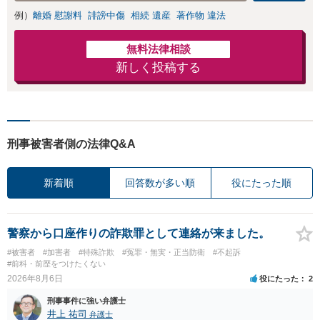
例）
離婚 慰謝料
誹謗中傷
相続 遺産
著作物 違法
無料法律相談
新しく投稿する
刑事被害者側の法律Q&A
新着順
回答数が多い順
役にたった順
警察から口座作りの詐欺罪として連絡が来ました。
#被害者
#加害者
#特殊詐欺
#冤罪・無実・正当防衛
#不起訴
#前科・前歴をつけたくない
2026年8月6日
役にたった
2
刑事事件に強い弁護士
井上 祐司
弁護士