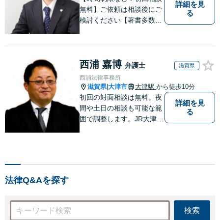
詳細を見
無料】ご依頼は相談後にご
る
検討ください【著書多数】
【離婚の解決実績300件以
上】心のケアもしながら全
力でサポートします【相続
西浦 嘉博
問題】複雑な遺産分割・相
弁護士
滋賀県
続放棄・遺留分なども、基
西浦法律事務所
本からわかりやすくご説明
滋賀県
大津市
大津駅
から徒歩10分
|
します【人形町駅2分】
初回の対面相談は無料。夜
詳細を見
間や土日の相談も可能な範
る
囲で調整します。JR大津駅
から徒歩10分、京阪大津線
上栄町駅から徒歩4分、大
津赤十字病院の前になりま
す。 【滋賀県２位 弁護士
ドットコムランキング（20
法律Q&Aを探す
24年7月-2026年7月現
在）】
検索