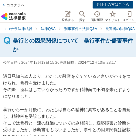
弁護士の方はこちら
ココナラへ
投稿する
探す
閲覧履歴
マイリスト
ログイン
ココナラ法律相談
法律Q&A
刑事事件の法律Q&A
被害者の法律Q&A
暴行との因果関係について 暴行事件か傷害事件
か
公開日時：
2024年12月13日 15:26
更新日時：
2024年12月13日 23:17
過日見知らぬ人より、わたしが騒音を立てていると言いがかりをつ
けられ、暴行を受けました。

その際、怪我はしていなかったのですが精神面で不調を来たすよう
になりました。

暴行から一か月後に、わたしは自らの精神に異常があることを自覚
し、精神科を受診しました。

そこでは暴行と一連の経過についてのみ相談し、適応障害と診断を
受けましたが、診断書をもらいましたが、事件との因果関係は記載