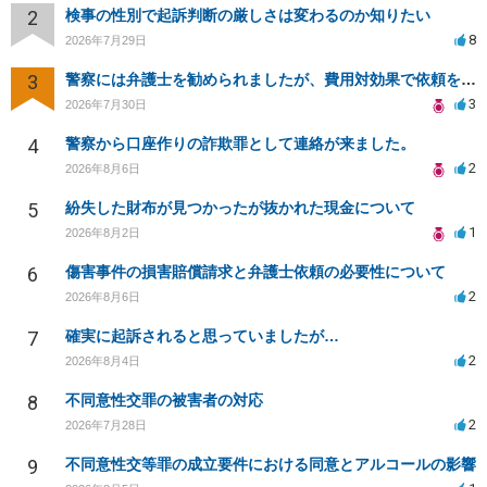
2
検事の性別で起訴判断の厳しさは変わるのか知りたい
8
2026年7月29日
3
警察には弁護士を勧められましたが、費用対効果で依頼をすることを躊躇しています。
3
2026年7月30日
4
警察から口座作りの詐欺罪として連絡が来ました。
2
2026年8月6日
5
紛失した財布が見つかったが抜かれた現金について
1
2026年8月2日
6
傷害事件の損害賠償請求と弁護士依頼の必要性について
2
2026年8月6日
7
確実に起訴されると思っていましたが…
2
2026年8月4日
8
不同意性交罪の被害者の対応
2
2026年7月28日
9
不同意性交等罪の成立要件における同意とアルコールの影響