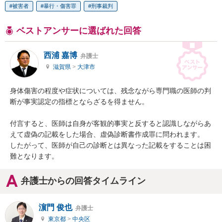
被害者
暴行・傷害罪
刑事裁判
ベストアンサーに選ばれた回答
西浦 嘉博
弁護士
滋賀県
>
大津市
身体傷害の程度や症状については、残念ながら専門職の医師の判
断が事実認定の指標とならざるを得ません。

付言すると、医師は自身が客観的事実と反すると認識しながらあ
えて虚偽の記載をした場合、虚偽診断書作成罪に問われます。

したがって、医師が自己の診断とは異なった記載をすることは困
難となります。
弁護士からの回答タイムライン
濵門 俊也
弁護士
東京都
>
中央区