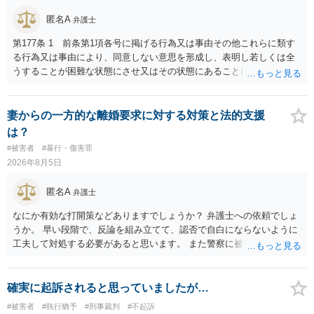
匿名A
弁護士
第177条 1 前条第1項各号に掲げる行為又は事由その他これらに類す
る行為又は事由により、同意しない意思を形成し、表明し若しくは全
うすることが困難な状態にさせ又はその状態にあることに乗じて、性
交、肛門性交、口腔性交又は膣若しくは肛門に身体の一部（陰茎を除
く。）若しくは物を挿入する行為であってわいせつなもの（以下この
条及び第179条第2項において「性交等」という。）をした者は、婚姻
妻からの一方的な離婚要求に対する対策と法的支援
関係の有無にかかわらず、5年以上の有期拘禁刑に処する。 第176条 1
は？
次に掲げる行為又は事由その他これらに類する行為又は事由により、
#被害者
#暴行・傷害罪
同意しない意思を形成し、表明し若しくは全うすることが困難な状態
2026年8月5日
にさせ又はその状態にあることに乗じて、わいせつな行為をした者
は、婚姻関係の有無にかかわらず、6月以上10年以下の拘禁刑に処す
匿名A
弁護士
る。 ③アルコール若しくは薬物を摂取させること又はそれらの影響が
あること。 以上の通りですから、アルコール摂取だけでなく、「同意
なにか有効な打開策などありますでしょうか？ 弁護士への依頼でしょ
しない意思を形成し、表明し若しくは全うすることが困難な状態」で
うか。 早い段階で、反論を組み立てて、認否で自白にならないように
あることが必要です。
工夫して対処する必要があると思います。 また警察に被害届を出すと
して、なんとか受理してもらうための方策などありますでしょうか？
告訴状を作って証拠をそろえて出すことでしょう。
確実に起訴されると思っていましたが…
#被害者
#執行猶予
#刑事裁判
#不起訴