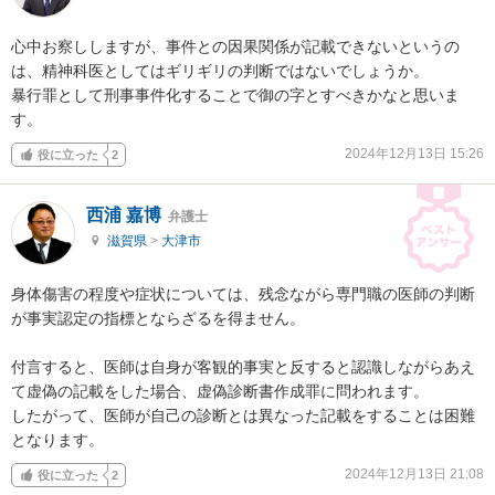
心中お察ししますが、事件との因果関係が記載できないというの
は、精神科医としてはギリギリの判断ではないでしょうか。

暴行罪として刑事事件化することで御の字とすべきかなと思いま
す。
2024年12月13日 15:26
役に立った
2
西浦 嘉博
弁護士
滋賀県
>
大津市
身体傷害の程度や症状については、残念ながら専門職の医師の判断
が事実認定の指標とならざるを得ません。

付言すると、医師は自身が客観的事実と反すると認識しながらあえ
て虚偽の記載をした場合、虚偽診断書作成罪に問われます。

したがって、医師が自己の診断とは異なった記載をすることは困難
となります。
2024年12月13日 21:08
役に立った
2