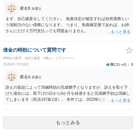
匿名B
弁護士
まず、自己破産をしてください。 免責決定が確定すれば自然債務とい
う強制力のない債務になります。 つまり、免責確定後であれば、お姉
さんにだけ２万円支払っても問題ありません。
借金の時効について質問です
#時効の援用
#自己破産
#個人・プライベート
2026年7月18日
役にたった
2
匿名A
弁護士
訴えの提起によって消滅時効の完成猶予となりますが、訴えを取り下
げた場合には、取下げの日から6か月を経過すると完成猶予効は消滅し
てしまいます（民法147条1項）。 本件ては、2023年に提訴された債権
者については時効の更新はなされておらず、2026年5月に提訴された債
権者については取下げ日から6か月以内に再提訴しなければやはり時効
は更新しないことになります。ただし、消滅時効の起算点は、不払い
もっとみる
日ではなく期限の利益喪失日（通常は所定の分割の支払期日から1～2
か月程度経過しても支払いがなければ一括返済可能という契約になっ
ている）ですので、時効期間の経過が2027年1月であるとは限りません