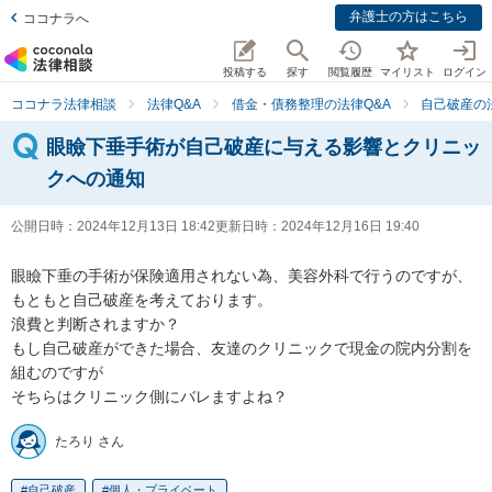
弁護士の方はこちら
ココナラへ
投稿する
探す
閲覧履歴
マイリスト
ログイン
ココナラ法律相談
法律Q&A
借金・債務整理の法律Q&A
自己破産の
眼瞼下垂手術が自己破産に与える影響とクリニッ
クへの通知
公開日時：
2024年12月13日 18:42
更新日時：
2024年12月16日 19:40
眼瞼下垂の手術が保険適用されない為、美容外科で行うのですが、
もともと自己破産を考えております。

浪費と判断されますか？

もし自己破産ができた場合、友達のクリニックで現金の院内分割を
組むのですが

そちらはクリニック側にバレますよね？
たろり さん
自己破産
個人・プライベート