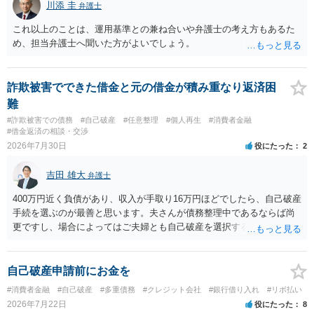
川添 圭
弁護士
これ以上のことは、運用基準との兼ね合いや弁護士の考え方もあるた
め、担当弁護士へ聞いた方がよいでしょう。
詐欺被害でできた借金と元の借金が積み重なり返済困
難
#詐欺被害での債務
#自己破産
#任意整理
#個人再生
#消費者金融
#借金返済の相談・交渉
2026年7月30日
役にたった
2
吉田 雄大
弁護士
400万円近く負債があり、収入が手取り16万円ほどでしたら、自己破産
手続を選ぶのが最善と思います。夫さんが債務整理中であるならば尚
更ですし、場合によってはご夫婦とも自己破産を選択する方法もある
と思います。
自己破産申請前にお金を
#消費者金融
#自己破産
#多重債務
#クレジット会社
#銀行借り入れ
#リボ払い
2026年7月22日
役にたった
8