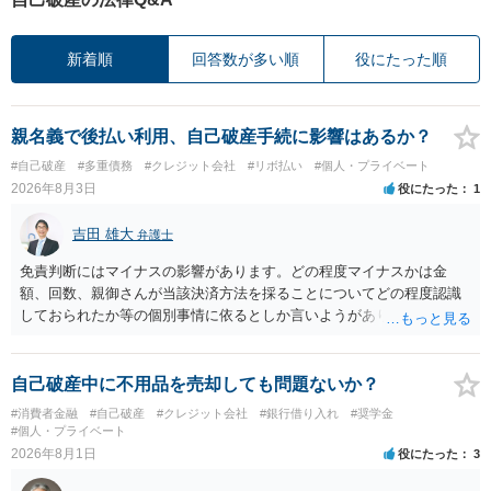
新着順
回答数が多い順
役にたった順
親名義で後払い利用、自己破産手続に影響はあるか？
#自己破産
#多重債務
#クレジット会社
#リボ払い
#個人・プライベート
2026年8月3日
役にたった
1
吉田 雄大
弁護士
免責判断にはマイナスの影響があります。どの程度マイナスかは金
額、回数、親御さんが当該決済方法を採ることについてどの程度認識
しておられたか等の個別事情に依るとしか言いようがありません。 と
もあれ、依頼しておられる弁護士さんに直ちに具体的状況をお伝えに
なって相談し、善後策を考えることをお勧めします。
自己破産中に不用品を売却しても問題ないか？
#消費者金融
#自己破産
#クレジット会社
#銀行借り入れ
#奨学金
#個人・プライベート
2026年8月1日
役にたった
3