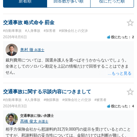
新着順
回答数が多い順
役にたった順
交通事故 略式命令 罰金
#自動車事故
#人身事故
#加害者
#保険会社との交渉
2026年8月6日
役にたった
2
奥村 徹
弁護士
裁判費用については、国選弁護人を選べばそうかからないでしょう。
全体としてのソロバン勘定を上記の情報だけで回答することはできま
せん。
交通事故に関する示談内容につきまして
#自動車事故
#人身事故
#物損事故
#保険会社との交渉
#被害者
2026年8月3日
役にたった
4
交通事故に強い弁護士
髙橋 俊太
弁護士
相手方保険会社から慰謝料約31万9,000円の提示を受けているとのこと
ですが、慰謝料額の妥当性については、金額だけでは判断が難しく、