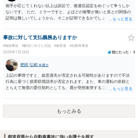
相手が応じてくれない以上は訴訟で、後遺症認定をめぐって争うしか
ないです。 ただ、ミラーですと、よほどの衝撃が無いと首との関係の
証明は難しいでしょうから、そこが証明できるかでしょうね。
事故に対して支払義務ありますか
#物損事故
#解決に向けた示談
#被害者
#自動車事故
2026年7月18日
役にたった
3
肥田 弘昭
弁護士
上記の事情ですと、故意過失が否定される可能性がありますので不法
行為に基づく損害賠償請求が否定されます。また、車の運転の依頼と
とらえて無償の委任契約としても、鹿が突然衝突することは予見がで
きませんので善管注意義務違反は否定され債務不履行に基づく損害賠
償請求も成立しない可能性があります。以上の理由から支払義務は否
定される可能性が高いです。ご参考にしてください。
もっとみる
都道府県から自動車事故に強い弁護士を探す