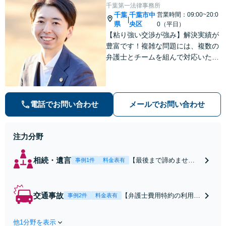
千葉第一法律事務所
千葉
千葉市中
営業時間：09:00~20:0
|
県
央区
0（平日）
【粘り強い交渉が強み】解決実績が
豊富です！複雑な問題には、複数の
弁護士とチームを組んで対応いたし
ます。【安心・分かりやすい料金体
系】些細なお悩みにも、丁寧に寄り
添い、不安を軽減します。まずはお
気軽にご相談ください。
電話でお問い合わせ
メールでお問い合わせ
注力分野
相続・遺言
【最後まで諦めませ
事例1件
料金表有
ん】親族間の交渉、複
雑な手続き、全て対応
します！不利な条件で
交通事故
【弁護士費用特約の利用＆
事例2件
料金表有
合意してしまう前にご
Zoom相談可】【死亡・骨
相談ください。【土
折・後遺障害・むち打ち
地・不動産】長期化し
他1分野を表示
等】交通事故でご家族がな