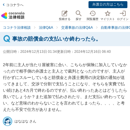
弁護士の方はこちら
ココナラへ
投稿する
探す
閲覧履歴
マイリスト
ログイン
ココナラ法律相談
法律Q&A
交通事故の法律Q&A
自動車事故の法律Q
事故の賠償金の支払いか終わったら。
公開日時：
2024年12月13日 01:34
更新日時：
2024年12月16日 06:40
2年前に主人が当たり屋被害に合い、こちらが保険に加入していなか
ったので相手側の弁護士と主人とで裁判となったのですが、主人が
行かずにスルーしていると賠償金と弁護士費用の決定額の通知が送
ってきまして、交渉で分割で支払うことになり、そちらを実費で払
い続けあと4カ月で終わるのですが、払い終わったあとはどうしたら
良いでしょうか？また追加で払わされたり、まだ支払い終わってな
い、など意味のわからないことを言われてしまったら、、、、と考
えたら不安で仕方がありません。
はなはな さん