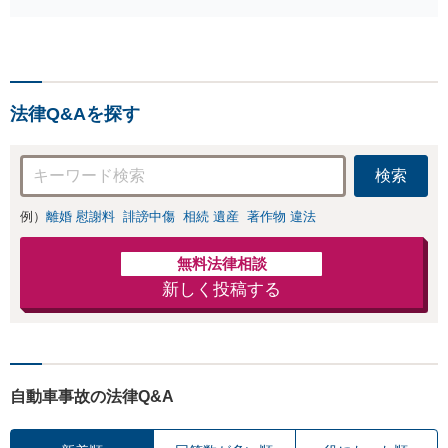
ている問題もできる限
くなってしまった方やお怪
り円滑な交渉へと導き
我された方はまずご相談く
ます。事業承継／相続
ださい。ご自身での対応で
放棄も対応可能。【JR
は損をしてしまうかもしれ
千葉駅近く】駐車場あ
ません。代わりに交渉・手
り
法律Q&Aを探す
続きをし、負担を軽減。
検索
例）
離婚 慰謝料
誹謗中傷
相続 遺産
著作物 違法
無料法律相談
新しく投稿する
自動車事故の法律Q&A