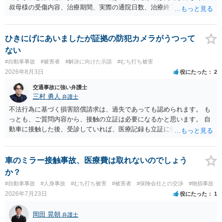
叔母様の受傷内容、治療期間、実際の通院日数、治療終了の経緯、後
遺症の有無、相手方保険会社から提示されている示談内容の内訳等を
確認する必要があります。保険会社から提示される慰謝料額について
は、弁護士が介入することにより増額を検討できる場合がありますの
ひきにげにあいましたが証拠の防犯カメラがうつって
で、以下の資料・情報を準備した上で、弁護士に個別に相談すること
ない
をお勧めいたします。 ・相手方保険会社から届いている示談金額の提
#自動車事故
#被害者
#解決に向けた示談
#むち打ち被害
示書類 ・叔母様の診断名、けがの内容 ・治療開始日及び治療終了日
2026年8月3日
役にたった
2
・入院の有無、通院回数 ・現在も症状が残っているか ・叔母様ご本人
やご家族等が加入している保険に、今回の事故で利用できる弁護士費
交通事故に強い弁護士
用特約が付帯しているか なお、被害者は叔母様ご本人となりますの
三村 勇人
弁護士
で、弁護士が受任する場合には、叔母様ご本人の依頼意思等を確認す
不法行為に基づく損害賠償請求は、過失であっても認められます。 も
る必要があります。日本語での十分な意思疎通が難しいとのことです
っとも、ご質問内容から、接触の立証は必要になるかと思います。 自
ので、そのあたりのご事情も踏まえて、依頼意思の確認方法等を検討
動車に接触した後、受診していれば、医療記録も立証に使えるかと思
する必要があると思われます。
います。 いずれにせよ、多角的に検討する必要がありますので、弁護
士にご相談ください。
車のミラー接触事故、医療費は取れないのでしょう
か？
#自動車事故
#人身事故
#むち打ち被害
#被害者
#保険会社との交渉
#物損事故
2026年7月23日
役にたった
1
岡田 晃朝
弁護士