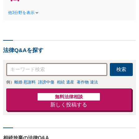
見た」で相談無料！後遺障害、死亡
たノウハウを活かして
事故などの実績豊富【セカンドオピ
迅速かつ的確に事件処
他3分野を表示
ニオン可】保険会社の言いなりにな
理にあたります。相続
らないよう窓口対応いたします（公
の生前対策やペットの
財）交通事故紛争処理センターあっ
ための年金システムも
旋委員、札幌地方・簡易裁判所調停
お任せ【完全個室】
委員の経験あり
【自衛隊前駅8分】
法律Q&Aを探す
検索
例）
離婚 慰謝料
誹謗中傷
相続 遺産
著作物 違法
無料法律相談
新しく投稿する
相続放棄の法律Q&A