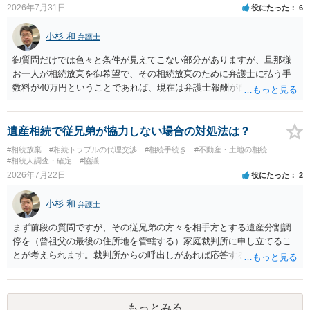
はないので、ｍｉｎｔｓでの提出の必要は無いと思います。郵送（期
2026年7月31日
役にたった
6
限までに届けばよい）で十分です。 詳細は、書面記載の裁判所書記官
にお問い合わせください。 以上、ご参考まで。
小杉 和
弁護士
御質問だけでは色々と条件が見えてこない部分がありますが、旦那様
お一人が相続放棄を御希望で、その相続放棄のために弁護士に払う手
数料が40万円ということであれば、現在は弁護士報酬が自由化されて
いるとはいえ、相当高額という印象です。私のところではその4分の1
です。 ただ、弁護士に払う手数料とは別に戸籍の用意に一定の実費が
かかることになりますので、その費用も支払うべきものとして頭に置
遺産相続で従兄弟が協力しない場合の対処法は？
いておいてください。 話を元に戻して、弁護士に対する手数料です
#相続放棄
#相続トラブルの代理交渉
#相続手続き
#不動産・土地の相続
が、旦那様の収入や財産にもよりますが、法テラスに御連絡なさって
#相続人調査・確定
#協議
弁護士との相談を予約して受任してもらうのが一番安上がりでしょ
2026年7月22日
役にたった
2
う。数万円でやってくれるはずです。 ただ、法テラスは予約が取りづ
らい（希望者が多く予約できてもしばらく先になる）ようですので、
小杉 和
弁護士
比較的短い熟慮期間のことを考えると、来週早々すぐにでも御連絡す
る方が良いでしょう。 もし法テラスが御利用になれない、あるいは時
まず前段の質問ですが、その従兄弟の方々を相手方とする遺産分割調
間がない等であれば、相続を取扱分野としている弁護士を適宜探し
停を（曾祖父の最後の住所地を管轄する）家庭裁判所に申し立てるこ
（WEB等で）、問い合わせてみることです。相続を扱う弁護士でも相
とが考えられます。裁判所からの呼出しがあれば応答する可能性がま
続放棄は比較的安価な手数料でのお仕事になるのであまり前向きに受
だあるのではないでしょうか。 後段の質問については、相続放棄は可
けてくれないところもあるようです。 複数の法律事務所に聞いて（相
能と思われます。時間が思った以上にないので必要書類をてきぱきと
見積もりをとって）、一番安いところでやってもらうことに決めれ
揃える必要があります。その点是非御注意ください。
もっとみる
ば、キューちゃんママさんの御希望をかなえることができるのではな