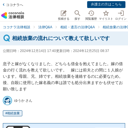
弁護士の方はこちら
ココナラへ
投稿する
探す
閲覧履歴
マイリスト
ログイン
ココナラ法律相談
法律Q&A
相続・遺言の法律Q&A
相続放棄の法律Q
相続放棄の流れについて教えて欲しいです
公開日時：
2024年12月14日 17:40
更新日時：
2024年12月25日 08:37
息子と嫁がなくなりました、どちらも借金を抱えてました。嫁の借
金の行く流れを教えて欲しいです。　嫁には前夫との間に１人娘が
います。母親、兄、姉です。相続放棄を連絡するのに必要なため。

後、自殺に使用した嫁名義の車は誰でも処分出来ますかも伏せてお
願い致します
ゆうか さん
相続放棄