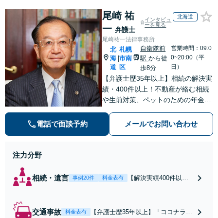
尾崎 祐
北海道
インタビュ
ーを見る
一
弁護士
尾崎祐一法律事務所
自衛隊前
営業時間：09:0
北
札幌
0~20:00（平
海
市南
駅
から徒
|
道
区
日）
歩8分
【弁護士歴35年以上】相続の解決実
績・400件以上！不動産が絡む相続
や生前対策、ペットのための年金シ
ステムなど【自衛隊前駅8分】交通
事故・借金・刑事事件・不動産トラ
電話で面談予約
メールでお問い合わせ
ブルなど幅広く対応。依頼者の背景
に潜む原因をしっかり把握すること
を心がけています。
注力分野
相続・遺言
【解決実績400件以
事例20件
料金表有
上】【初回相談無料】
【弁護士歴35年以上】
不動産や相続税が絡む
交通事故
【弁護士歴35年以上】「ココナラを
料金表有
事案にも対応可。培っ