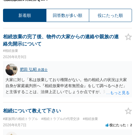
新着順
回答数が多い順
役にたった順
相続放棄の完了後、物件の大家からの連絡や親族の連
絡先開示について
#相続放棄
2026年8月9日
肥田 弘昭
弁護士
大家に対し「私は放棄しており権限がない。他の相続人の状況は大家
自身が家庭裁判所へ『相続放棄申述有無照会』をして調べるべきだ」
と主張することは、法律上正しいでしょうか点ですが、対応としては
法律的に正しいです。他の相続人の個人情報ですので安易に話をする
のは危険であること、利害関係人の大家としては、相続人を調査し
て、相続の有無や相続するのであれば退去等の話をその者とするのが
相続について教えて下さい
筋だからです。ご参考にしてください。
#家族間の相続トラブル
#相続トラブルの代理交渉
#相続放棄
2026年8月7日
役にたった
2