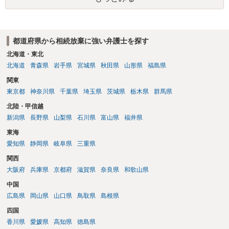
いでしょうか。 あるいは相続放棄であれば御自分でできなくもないと
は思います。その場合、かかるのは戸籍等の取得費用と印紙代だけと
なります。家庭裁判所のサイトから用紙を取得すると共に必要な書類
を確認し、印紙と共に家庭裁判所に提出して相続放棄申述受理通知書
都道府県から相続放棄に強い弁護士を探す
を待つという流れになります。
北海道・東北
北海道
青森県
岩手県
宮城県
秋田県
山形県
福島県
関東
東京都
神奈川県
千葉県
埼玉県
茨城県
栃木県
群馬県
北陸・甲信越
新潟県
長野県
山梨県
石川県
富山県
福井県
東海
愛知県
静岡県
岐阜県
三重県
関西
大阪府
兵庫県
京都府
滋賀県
奈良県
和歌山県
中国
広島県
岡山県
山口県
鳥取県
島根県
四国
香川県
愛媛県
高知県
徳島県