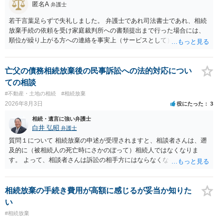
匿名A
弁護士
若干言葉足らずで失礼しました。 弁護士であれ司法書士であれ、相続
放棄手続の依頼を受け家庭裁判所への書類提出まで行った場合には、
順位が繰り上がる方への連絡を事実上（サービスとして）行うことは
あります。その「連絡」だけを弁護士が業務としてお受けすることは
できない、という意味でした。
亡父の債務相続放棄後の民事訴訟への法的対応につい
ての相談
#不動産・土地の相続
#相続放棄
2026年8月3日
役にたった
3
相続・遺言に強い弁護士
白井 弘昭
弁護士
質問１について 相続放棄の申述が受理されますと、相談者さんは、遡
及的に（被相続人の死亡時にさかのぼって）相続人ではなくなりま
す。 よって、相談者さんは訴訟の相手方にはならなくなるので（明け
渡し請求の対象ではなくなるので）請求棄却となります。 相続放棄受
理証明を家庭裁判所で取得し、コピーを答弁書に添えて裁判所に提出
してください。 質問２について 請求棄却を求める答弁書を提出すれ
相続放棄の手続き費用が高額に感じるが妥当か知りた
ば、第１回期日は出席する必要がありません。その日は差支え（用事
い
があり出席できない）との記載で十分です。 質問３について 弁護士で
#相続放棄