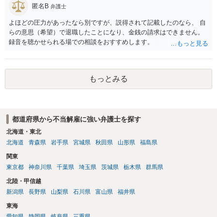
匿名B
弁護士
よほどの圧力があったなら別ですが、説得されて記載したのなら、 自
らの意思（希望）で退職したことになり、金銭の請求はできません。
録音を聴かせられる場での相談をおすすめします。
もっとみる
都道府県から不当解雇に強い弁護士を探す
北海道・東北
北海道
青森県
岩手県
宮城県
秋田県
山形県
福島県
関東
東京都
神奈川県
千葉県
埼玉県
茨城県
栃木県
群馬県
北陸・甲信越
新潟県
長野県
山梨県
石川県
富山県
福井県
東海
愛知県
静岡県
岐阜県
三重県