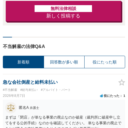
無料法律相談
新しく投稿する
不当解雇の法律Q&A
新着順
回答数が多い順
役にたった順
急な会社倒産と給料未払い
#不当解雇
#給与未払い
#アルバイト・パート
2026年8月7日
役にたった
1
匿名A
弁護士
まずは「閉店」が単なる事業の廃止なのか破産（裁判所に破産申し立
てをする公的手続）なのかを確認してください。 単なる事業の廃止で