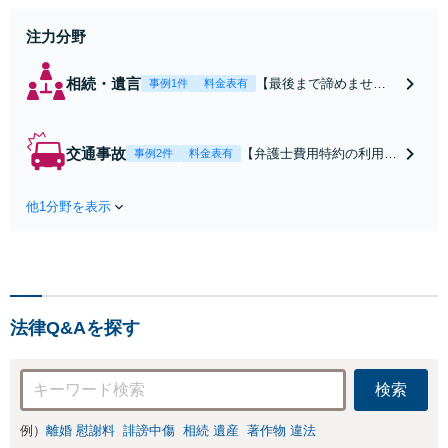
注力分野
相続・遺言
【最後まで諦めませ
事例1件
料金表有
ん】親族間の交渉、複
雑な手続き、全て対応
します！不利な条件で
交通事故
【弁護士費用特約の利用＆
事例2件
料金表有
合意してしまう前にご
Zoom相談可】【死亡・骨
相談ください。【土
折・後遺障害・むち打ち
地・不動産】長期化し
他1分野を表示
等】交通事故でご家族がな
ている問題もできる限
くなってしまった方やお怪
り円滑な交渉へと導き
我された方はまずご相談く
ます。事業承継／相続
ださい。ご自身での対応で
放棄も対応可能。【JR
は損をしてしまうかもしれ
千葉駅近く】駐車場あ
ません。代わりに交渉・手
り
法律Q&Aを探す
続きをし、負担を軽減。
検索
例）
離婚 慰謝料
誹謗中傷
相続 遺産
著作物 違法