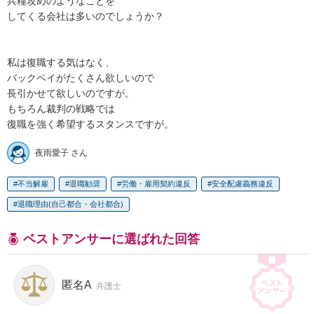
兵糧攻めのようなことを

してくる会社は多いのでしょうか？

私は復職する気はなく、

バックペイがたくさん欲しいので

長引かせて欲しいのですが。

もちろん裁判の戦略では

復職を強く希望するスタンスですが。
夜雨愛子 さん
不当解雇
退職勧奨
労働・雇用契約違反
安全配慮義務違反
退職理由(自己都合・会社都合)
ベストアンサーに選ばれた回答
匿名A
弁護士