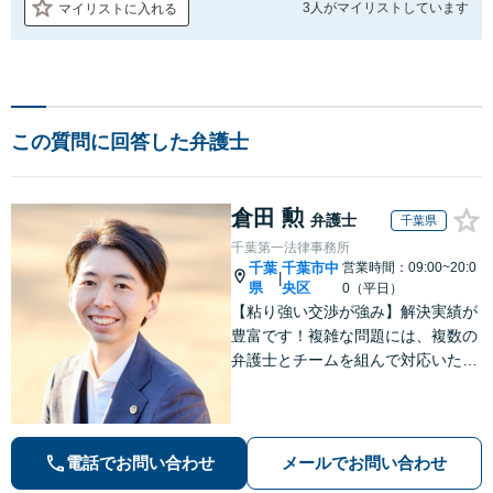
3人が
マイリストしています
マイリストに入れる
この質問に回答した弁護士
倉田 勲
弁護士
千葉県
千葉第一法律事務所
千葉
千葉市中
営業時間：09:00~20:0
|
県
央区
0（平日）
【粘り強い交渉が強み】解決実績が
豊富です！複雑な問題には、複数の
弁護士とチームを組んで対応いたし
ます。【安心・分かりやすい料金体
系】些細なお悩みにも、丁寧に寄り
添い、不安を軽減します。まずはお
気軽にご相談ください。
電話でお問い合わせ
メールでお問い合わせ