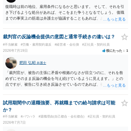
復職時は前の地位、雇用条件になるかと思います。 そして、それを引
き下げるような処分があれば、そこをまた争うとなるでしょう。 復職
までの事実上の筋道は弁護士が協議することもあれば、あなたがご自
身で協議することもあります。 たいていは、訴訟判決までの依頼でし
ょうから、別途費用が発生することもありますが、出勤日時の設定く
らいならサービスでしてくれるかもしれません。
裁判官の反論機会提供の意図と通常手続きの違いは？
#不当解雇
#労働・雇用契約違反
#経営者・会社側
#正社員・契約社員
2026年7月19日
役にたった
1
肥田 弘昭
弁護士
「裁判官が、被告の主張に矛盾や根拠のなさが目立つのに、それを咎
めずにそのまま反論の機会を与え続けているように見えます。」との
点ですが、被告に引き続き反論させているのであれば、被告の主張が
不十分な点が裁判官からしてもあるからかと思います。手続保障を尽
くしている場合があります。被告がこれ以上ありませんと言えば終わ
るかと思います。ご参考にしてください。
試用期間中の退職強要、再就職までの給与請求は可能
か？
#不当解雇
#パワハラ
#退職理由(自己都合・会社都合)
#正社員・契約社員
2026年7月7日