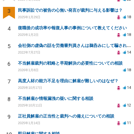
3
民事訴訟での被告の心無い発言が裁判に与える影響は？
18
2025年1月29日
4
復職後の成功率や報復人事の事例について教えてください
18
2025年1月2日
5
会社側の虚偽の話を労働審判員さんは鵜呑みにして騙されてしまいました。
14
2022年7月27日
6
不当解雇裁判の戦略と早期解決の必要性についての相談
18
2026年1月8日
7
高度人材の能力不足を理由に解雇が難しいのはなぜ？
14
2025年10月17日
8
不当解雇か情報漏洩の疑いに関する相談
12
2025年10月11日
9
正社員解雇の正当性と裁判への備えについての相談
11
2025年1月14日
即日解雇に関する相談