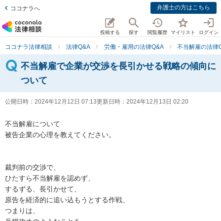
弁護士の方はこちら
ココナラへ
投稿する
探す
閲覧履歴
マイリスト
ログイン
ココナラ法律相談
法律Q&A
労働・雇用の法律Q&A
不当解雇の法律Q
不当解雇で企業が交渉を長引かせる戦略の傾向に
ついて
公開日時：
2024年12月12日 07:13
更新日時：
2024年12月13日 02:20
不当解雇について

被告企業の心理を教えてください。

裁判前の交渉で、

ひたすら不当解雇を認めず、

するずる、長引かせて、

原告を経済的に追い込もうとする作戦、

つまりは、
