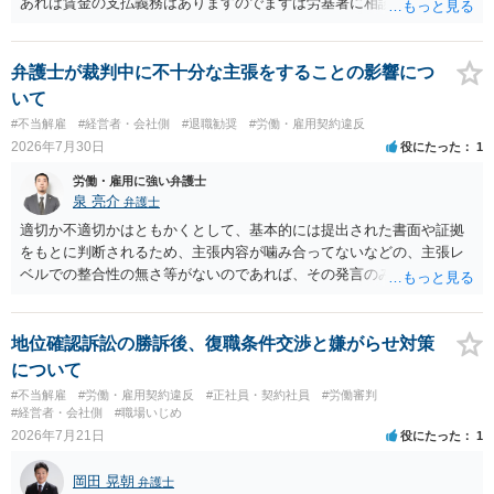
あれば賃金の支払義務はありますのでまずは労基署に相談してくださ
い。破産申立てであれば破産手続きの中で破産管財人から（全額は難
しいかもしれませんが）賃金などの労働債権は他の債務より優先して
支払われます。ただし支払までにかなり時間がかかるでしょう。 さら
弁護士が裁判中に不十分な主張をすることの影響につ
に、「独立行政法人労働者健康安全機構 」という公的機関が未払賃金
いて
の立替事業を行っています。詳しくは、同機構の＜未払賃金立替払相
#不当解雇
#経営者・会社側
#退職勧奨
#労働・雇用契約違反
談コーナー＞ TEL 044-431-8663 相談時間：土日祝日を除く9:15～1
2026年7月30日
役にたった
1
7:00 に相談してみてください。同じように未払となった他の従業員の
方がいれば一緒に相談してみるといいでしょう。
労働・雇用に強い弁護士
泉 亮介
弁護士
適切か不適切かはともかくとして、基本的には提出された書面や証拠
をもとに判断されるため、主張内容が噛み合ってないなどの、主張レ
ベルでの整合性の無さ等がないのであれば、その発言のみで大きく不
利になるということはないように思われます。
地位確認訴訟の勝訴後、復職条件交渉と嫌がらせ対策
について
#不当解雇
#労働・雇用契約違反
#正社員・契約社員
#労働審判
#経営者・会社側
#職場いじめ
2026年7月21日
役にたった
1
岡田 晃朝
弁護士