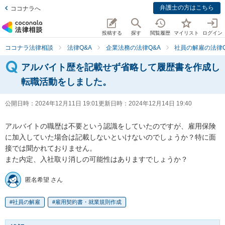
弁護士の方はこちら
ココナラへ
投稿する
探す
閲覧履歴
マイリスト
ログイン
ココナラ法律相談
法律Q&A
企業法務の法律Q&A
社員の解雇の法律Q
アルバイト歴を記載せず省略して履歴書を作成し
転職活動をしました。
公開日時：
2024年12月11日 19:01
更新日時：
2024年12月14日 19:40
アルバイトの職歴は不要という認識をしていたのですが、雇用保険
に加入していた場合は記載しないといけないのでしょうか？特に面
接では聞かれておりません。

また内定、入社取り消しの可能性はありますでしょうか？
匿名希望 さん
社員の解雇
雇用契約書・就業規則作成