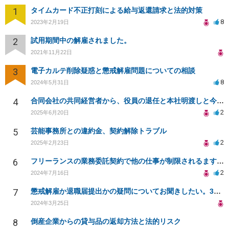
1
タイムカード不正打刻による給与返還請求と法的対策
8
2023年2月19日
2
試用期間中の解雇されました。
2021年11月22日
3
電子カルテ削除疑惑と懲戒解雇問題についての相談
8
2024年5月31日
4
合同会社の共同経営者から、役員の退任と本社明渡しと今までの給与返還を請求されている件について
2
2025年6月20日
5
芸能事務所との違約金、契約解除トラブル
2
2025年2月23日
6
フリーランスの業務委託契約で他の仕事が制限されるますか？
2
2024年7月16日
7
懲戒解雇か退職届提出かの疑問についてお聞きしたい。3月末に退職予定だが、退職届提出を求められた場合
2024年3月25日
8
倒産企業からの貸与品の返却方法と法的リスク