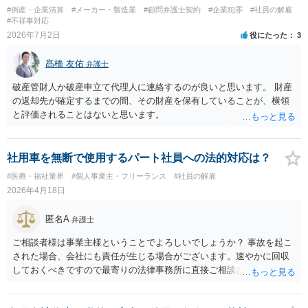
#倒産・企業清算
#メーカー・製造業
#顧問弁護士契約
#企業犯罪
#社員の解雇
#不祥事対応
2026年7月2日
役にたった
3
髙橋 友佑
弁護士
破産管財人か破産申立て代理人に連絡するのが良いと思います。 財産
の返却先が確定するまでの間、その財産を保有していることが、横領
と評価されることはないと思います。
社用車を無断で使用するパート社員への法的対応は？
#医療・福祉業界
#個人事業主・フリーランス
#社員の解雇
2026年4月18日
匿名A
弁護士
ご相談者様は事業主様ということでよろしいでしょうか？ 事故を起こ
された場合、会社にも責任が生じる場合がございます。速やかに回収
しておくべきですので最寄りの法律事務所に直接ご相談されてくださ
い。 従業員の場合は、速やかに上司に指示を仰いでください。