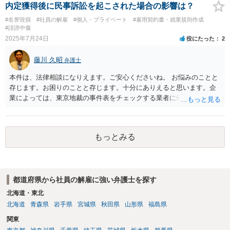
素人判断は大いに危険です。法的責任をきちんと追及されたい場合に
内定獲得後に民事訴訟を起こされた場合の影響は？
は、関係した法理等にも通じた弁護士等に相談し、法的に正確に分析
#名誉毀損
#社員の解雇
#個人・プライベート
#雇用契約書・就業規則作成
してもらい、今後の対応を検討するべきです。良い解決になりますよ
#誹謗中傷
う祈念しております。納得のいかないことは徹底的に解明しましょ
2025年7月24日
役にたった
2
う！ 応援しています！！
藤川 久昭
弁護士
本件は、法律相談になりえます。ご安心くださいね。 お悩みのことと
存じます。お困りのことと存じます。十分にありえると思います。企
業によっては、東京地裁の事件表をチェックする業者に依頼をかけて
いるところもあると聞き及んでいます。楽観視してはいけません。 採
用内定取消の有効性は、取消事由が、「採用内定当時知らないこと、
知ることが出来ないことであって、留保解約権（誓約書等記載内容）
もっとみる
の趣旨に照らして、客観的合理的、社会通念上相当」か否かで判断さ
れます。本件が、これらに該当するかどうか、証拠に基づいて、子細
な分析と慎重な対応が必要です。 どうしても不安であれば、この手の
問題に精通した弁護士等に、ネットではなく直接相談されるのが良い
都道府県から社員の解雇に強い弁護士を探す
と思われます。良い解決になりますよう祈念しております。
北海道・東北
北海道
青森県
岩手県
宮城県
秋田県
山形県
福島県
関東