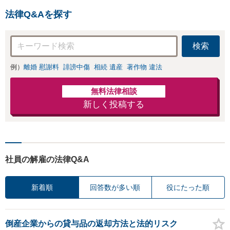
法律Q&Aを探す
検索
例）
離婚 慰謝料
誹謗中傷
相続 遺産
著作物 違法
無料法律相談
新しく投稿する
社員の解雇の法律Q&A
新着順
回答数が多い順
役にたった順
倒産企業からの貸与品の返却方法と法的リスク