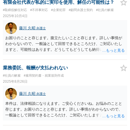
有限会社代表が私的に実印を使用、解任の可能性は？
#取締役解任対応
#不祥事対応
#企業犯罪
#顧問弁護士契約
#社員の解雇
2025年10月4日
藤川 久昭
弁護士
お困りのことと存じます。腹立たしいことと存じます。詳しい事情が
わからないので、一般論として回答できるところだけ、ご対応いたし
ますと、可能性はあります。どうしてもどうしても納得いかなけれ
ば、この手の問題に精通した弁護士等に、証拠等を直接示すなどし
て、詳細で分析していただくのが良いと思われます。良い解決になり
ますよう祈念しております。応援しています！！
業務委託、報酬が支払われない
#社員の解雇
#雇用契約書・就業規則作成
2025年8月26日
藤川 久昭
弁護士
本件は、法律相談になりえます。ご安心くださいね。お悩みのことと
存じます。お困りのことと存じます。詳しい事情がわからないので、
一般論として回答できるところだけ、ご対応いたしますと、本相談
は、ネットでのやりとりだけでは、正確な回答が難しい案件です。本
件は、契約書、業務実態について法的に正確に分析すべき事案です。