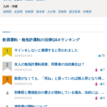
九州・沖縄
福岡県
佐賀県
長崎県
熊本県
大分県
宮崎県
鹿児島県
沖縄県
飲酒運転・無免許運転の法律Q&Aランキング
1
サインをしないと逮捕すると言われました
75
2026年2月19日
2
友人の無免許運転発覚、同乗者の法的責任は？
7
2022年5月11日
3
殺意がなくても、「死ね」と思っていれば殺人罪となり得るのでしょうか？
2
2023年9月11日
4
刑事罰と懲戒処分の重さが逆転している場合、法的には、どちらのが罪が〝重い〟ということになるのか？
4
2023年2月15日
酒気帯び運転について