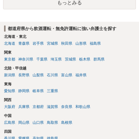
ながら社会で更生する処分）や「不処分（処分なし）」で済む可能性
もっとみる
さい。
が十分にあります。 少年院に行く可能性は？: 今回が初めてで、取り
調べに素直に応じて反省していれば、いきなり少年院に入れられる可
能性は低いと考えられます。 今後のアドバイス：いま、あなたができ
ること 一番大切なのは、「二度と同じ過ちを繰り返さない」という反
都道府県から飲酒運転・無免許運転に強い弁護士を探す
省の姿勢を警察や家庭裁判所に示すことです。 警察から呼び出しの連
北海道・東北
絡があったら、遅れずに必ず行くこと バイクを売った知人のことな
北海道
青森県
岩手県
宮城県
秋田県
山形県
福島県
ど、聞かれたことには嘘をつかずに正直に話すこと 親御さん（保護
者）に今回の件をしっかり話し、今後の手続きに協力してもらうこと
関東
もし、警察の呼び出しが怖かったり、どう答えていいか分からなくな
東京都
神奈川県
千葉県
埼玉県
茨城県
栃木県
群馬県
ったりしたら、親御さんと一緒に、一度弁護士の面談相談を受けてみ
北陸・甲信越
てください。弁護士はあなたの味方になって、今後の手続きをサポー
新潟県
長野県
山梨県
石川県
富山県
福井県
トしてくれますよ。まずはしっかり反省して、誠実に対応していきま
しょう。 参考になれば。
東海
愛知県
静岡県
岐阜県
三重県
関西
大阪府
兵庫県
京都府
滋賀県
奈良県
和歌山県
中国
広島県
岡山県
山口県
鳥取県
島根県
四国
香川県
愛媛県
高知県
徳島県