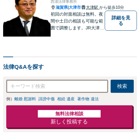
西浦法律事務所
滋賀県
大津市
大津駅
から徒歩10分
|
初回の対面相談は無料。夜
詳細を見
間や土日の相談も可能な範
る
囲で調整します。JR大津駅
から徒歩10分、京阪大津線
上栄町駅から徒歩4分、大
津赤十字病院の前になりま
す。 【滋賀県２位 弁護士
ドットコムランキング（20
法律Q&Aを探す
24年7月-2026年7月現
在）】
検索
例）
離婚 慰謝料
誹謗中傷
相続 遺産
著作物 違法
無料法律相談
新しく投稿する