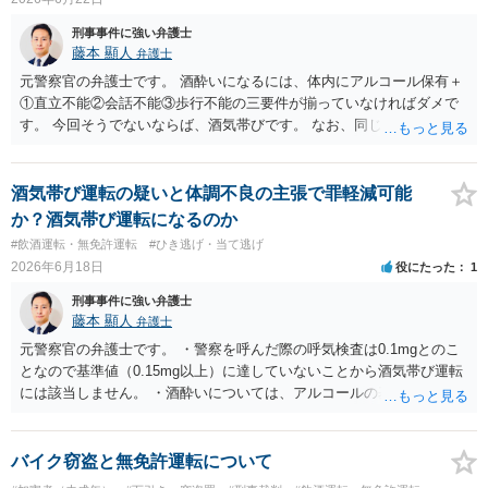
刑事事件に強い弁護士
藤本 顯人
弁護士
元警察官の弁護士です。 酒酔いになるには、体内にアルコール保有＋
①直立不能②会話不能③歩行不能の三要件が揃っていなければダメで
す。 今回そうでないならば、酒気帯びです。 なお、同じ事実なので、
仮に酒酔いになったとしても罪名変更により再逮捕されることはない
事案です。
酒気帯び運転の疑いと体調不良の主張で罪軽減可能
か？酒気帯び運転になるのか
#飲酒運転・無免許運転
#ひき逃げ・当て逃げ
2026年6月18日
役にたった
1
刑事事件に強い弁護士
藤本 顯人
弁護士
元警察官の弁護士です。 ・警察を呼んだ際の呼気検査は0.1mgとのこ
となので基準値（0.15mg以上）に達していないことから酒気帯び運転
には該当しません。 ・酒酔いについては、アルコールの基準値は関係
なく、極端な話、極微量であっても成立する場合があり得ます。もっ
とも、酒酔いはハードルが高く、アルコールの体内保有に加えて、
【直立不能・会話不能・歩行不能の３要件】が必要であり、この立証
バイク窃盗と無免許運転について
は通常は鑑識活動（現場において実施される）により行われます。で