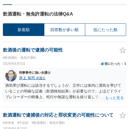
飲酒運転・無免許運転の法律Q&A
新着順
回答数が多い順
役にたった順
飲酒後の運転で逮捕の可能性
#飲酒運転・無免許運転
2026年8月5日
役にたった
1
刑事事件に強い弁護士
井上 祐司
弁護士
酒気帯び運転には該当するでしょうが、立件には体内に酒気を帯びて
いることの明確な証拠（飲酒検知結果）が必要なので、よほどドライ
ブレコーダーの映像上、蛇行や無謀な運転を繰り返している等の映像
記録がない限り、逮捕等のリスクはそれほどないものと思われます。
飲酒運転で逮捕後の対応と罪状変更の可能性について
#加害者
#不起訴
#飲酒運転・無免許運転
2026年6月22日