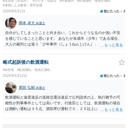
#加害者（未成年）
#万引き・窃盗罪
#刑事裁判
#飲酒運転・無免許運転
すが、この点が立証できないことや、その後の体調不良などで失神し
#逮捕による解雇・退学回避
ている点も、運転当時から時間が乖離しており、やはり運転当時の酒
2026年6月1日
役にたった
2
酔い状態というのは立証できないと思います。 したがって、うかがっ
た事情を前提とすると事件にならないものと思われます。 なお参考で
岡本 卓大
弁護士
すが、同乗者についても運転者に違反が成立しない以上、同乗罪も成
立しません（運転手に酒酔いまたは酒気帯びが成立することが前提な
自分がしてしまったことと向き合い、これからどうなるのか強い不安
ので）。
を感じていることと思います。 あなたが未成年（少年）である場合、
大人の裁判とは違う「少年事件（しょうねんじけん）」という特別な
手続きで進むことになります。気になるポイントについて、分かりや
すく解説しますね。 1. 今すぐ「逮捕」される可能性は低い すでに警
察に自分の身元を明かし、1度目の取り調べにも素直に応じている状態
略式起訴後の飲酒運転
です。警察からすれば「逃げたり証拠を隠したりする心配が低い」と
#加害者
#飲酒運転・無免許運転
判断されるため、今さら突然逮捕される可能性はかなり低いです。 今
2026年5月12日
役にたった
3
後は、逮捕されないまま捜査が進む「在宅事件（ざいたくじけん）」
として、警察や検察から再び呼び出しを受けて取り調べが進むケース
肥田 弘昭
弁護士
が大半です。 2. どんな罪になり、どんな処分（罰）になる？ 今回は
「盗品等譲受罪（盗まれたバイクと知りながら買った罪）」と「無免
飲酒運転と速度違反の道路交通法違反で公判請求の上、執行猶予の可
許運転」の両方の非行（ひこう）について処分を考えていくことにな
能性が刑事事件としては高いです。行政罰としては、飲酒運転の場合
ります。 未成年の場合、大人 のように「一発で罰金何万円」といった
は酒酔い運転は３５点、酒気帯び運転で０．２５以上は２５点、未満
罰ではなく、最終的に家庭裁判所の少年審判で処分が決まります。 初
は13点です。これに速度超過（例えば50キロオーバーは１２点但し酒
犯（初めての警察沙汰）の場合: しっかりと反省していれば、「保護観
気帯び運転の場合は加算・例えば０，２５未満の場合19点等）の場
察（ほごかんさつ）」（少年院には行かず、保護司さんの面接を受け
合、酒酔いか酒気帯び運転かで点数が異なります。ご参考にしてくだ