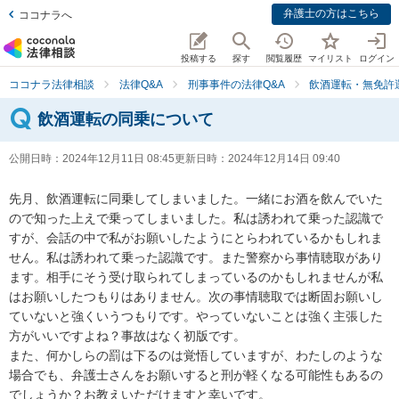
弁護士の方はこちら
ココナラへ
投稿する
探す
閲覧履歴
マイリスト
ログイン
ココナラ法律相談
法律Q&A
刑事事件の法律Q&A
飲酒運転・無免許
飲酒運転の同乗について
公開日時：
2024年12月11日 08:45
更新日時：
2024年12月14日 09:40
先月、飲酒運転に同乗してしまいました。一緒にお酒を飲んでいた
ので知った上えで乗ってしまいました。私は誘われて乗った認識で
すが、会話の中で私がお願いしたようにとらわれているかもしれま
せん。私は誘われて乗った認識です。また警察から事情聴取があり
ます。相手にそう受け取られてしまっているのかもしれませんが私
はお願いしたつもりはありません。次の事情聴取では断固お願いし
ていないと強くいうつもりです。やっていないことは強く主張した
方がいいですよね？事故はなく初版です。

また、何かしらの罰は下るのは覚悟していますが、わたしのような
場合でも、弁護士さんをお願いすると刑が軽くなる可能性もあるの
でしょうか？お教えいただけますと幸いです。