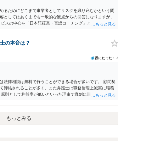
めるためにどこまで事業者としてリスクを織り込むかという問
容としてはあくまでも一般的な観点からの回答になりますが、
ービスの中心を「日本語授業・言語コーチング」と明確に位置付
アクティビティは、旅行商品ではなく授業に付随した無償の交
泊・交通・レンタカー等の契約主体および支払は常にクライアン
師は予約手続や支払の代理・媒介・取次・窓口を担わないこ
士の本音は？
は旅行業者ではなく運送・宿泊等のサービス提供者とは独立した
ィビティ参加は自己の判断と責任によること、③講師の故意・
役にたった
3
責任を限定することを明示すること。 この辺りは意識して書類
。 公開の場で個別具体的な内容に従って回答するのにも限界が
士の相談されることをお勧めします。
は法律相談は無料で行うことができる場合が多いです。 顧問契
て締結されることが多く、また弁護士は職務倫理上誠実に職務
、原則として利益率が低いといった理由で真剣に回答しないとい
弁護士がいる場合は、その方個人の問題になりますが、顧問先か
ては懲戒請求を 受けるといったことになろうかと存じます。
もっとみる