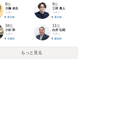
8
9
位
位
大橋 卓生
三村 勇人
弁護士
弁護士
東京都
東京都
10
11
位
位
小杉 和
白井 弘昭
弁護士
弁護士
京都府
愛知県
もっと見る