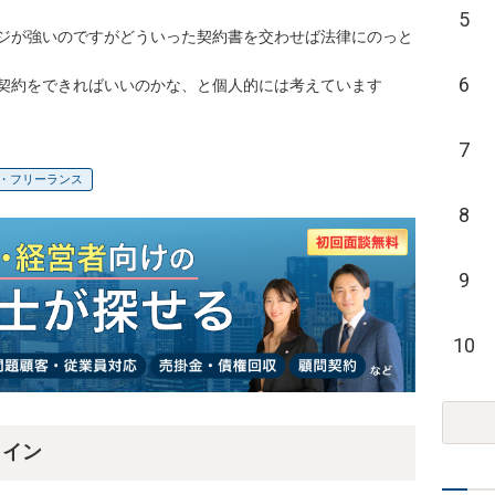
5
ジが強いのですがどういった契約書を交わせば法律にのっと
6
契約をできればいいのかな、と個人的には考えています
7
・フリーランス
8
9
10
ライン