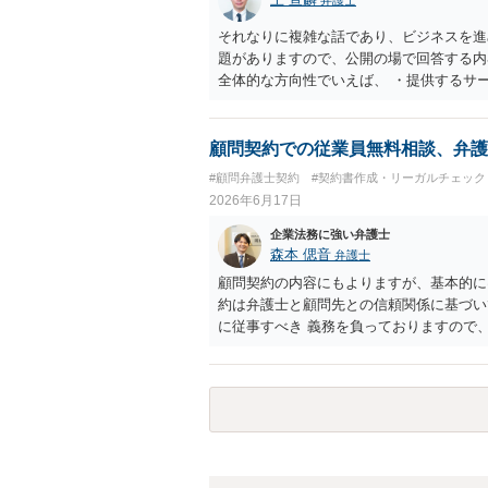
それなりに複雑な話であり、ビジネスを進
題がありますので、公開の場で回答する内
全体的な方向性でいえば、 ・提供するサ
け、サーフィンや農業体験、工場見学等の
流・学習機会として整理すること。 ・宿
ト本人と事業者の間で完結させ、日本語講
顧問契約での従業員無料相談、弁護
と。 ・利用規約・免責条項では、①講師
#顧問弁護士契約
#契約書作成・リーガルチェック
立場であること、②参加者の移動・アクテ
2026年6月17日
重大な過失を除く範囲で事故等についての
等を作成された方がよろしいかと思います
企業法務に強い弁護士
ありますので、資料などを持参の上、弁護
森本 偲音
弁護士
顧問契約の内容にもよりますが、基本的に
約は弁護士と顧問先との信頼関係に基づい
に従事すべき 義務を負っておりますので
うことはございません。 仮にそういった
ら顧問契約を打ち切られたり、場合によっ
以上ご参考までに。