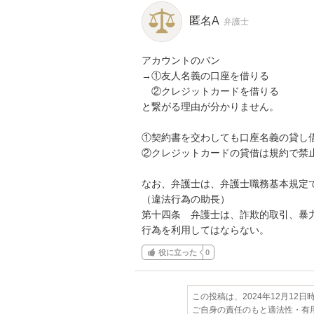
匿名A
弁護士
アカウントのバン

→①友人名義の口座を借りる

　②クレジットカードを借りる

と繋がる理由が分かりません。

①契約書を交わしても口座名義の貸し借
②クレジットカードの貸借は規約で禁止
なお、弁護士は、弁護士職務基本規定
（違法行為の助長）

第十四条　弁護士は、詐欺的取引、暴
行為を利用してはならない。
役に立った
0
この投稿は、2024年12月12
ご自身の責任のもと適法性・有