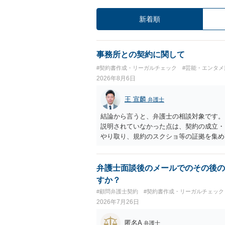
新着順
事務所との契約に関して
#契約書作成・リーガルチェック
#芸能・エンタメ
2026年8月6日
王 宣麟
弁護士
結論から言うと、弁護士の相談対象です。
説明されていなかった点は、契約の成立・
やり取り、規約のスクショ等の証拠を集め
行で（もしまだされていないのであれば）
弁護士面談後のメールでのその後の
すか？
#顧問弁護士契約
#契約書作成・リーガルチェック
2026年7月26日
匿名A
弁護士