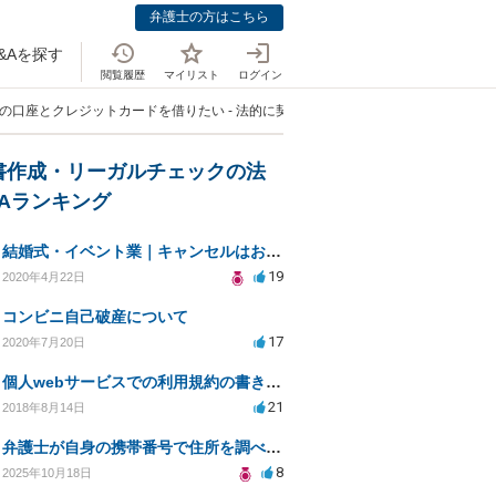
弁護士の方はこちら
&Aを探す
閲覧履歴
マイリスト
ログイン
義の口座とクレジットカードを借りたい - 法的に契約する方法は？」
書作成・リーガルチェックの法
&Aランキング
結婚式・イベント業｜キャンセルはお客様都合？コロナによる結婚式キャンセルのトラブル対処（編集部投稿）
19
2020年4月22日
コンビニ自己破産について
17
2020年7月20日
個人webサービスでの利用規約の書き方として「株式会社○○（以下当社）」と違う表現はありますか？
21
2018年8月14日
弁護士が自身の携帯番号で住所を調べる方法について
8
2025年10月18日