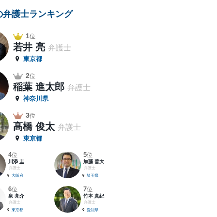
の弁護士ランキング
1
位
若井 亮
弁護士
東京都
2
位
稲葉 進太郎
弁護士
神奈川県
3
位
髙橋 俊太
弁護士
東京都
4
5
位
位
川添 圭
加藤 善大
弁護士
弁護士
大阪府
埼玉県
6
7
位
位
泉 亮介
竹本 真紀
弁護士
弁護士
東京都
愛知県