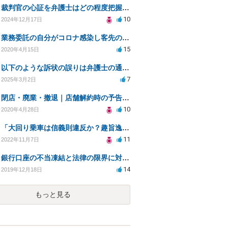
裁判官の心証を弁護士はどの程度把握できるのか？
10
2024年12月17日
業務委託の自分がコロナ感染し客先の事務所閉鎖になったら損害賠償請求されますか？
15
2020年4月15日
以下のような訴状の誤りは弁護士の通常業務範囲に含まれるか？
7
2025年3月2日
閉店・廃業・撤退｜店舗解約時の予告期間や残りの家賃の支払い（編集部投稿）
10
2020年4月28日
「大回り乗車は信義則違反か？趣旨逸脱の法的見解」
11
2022年11月7日
銀行口座の不当凍結と法律の限界に対する疑問
14
2019年12月18日
もっと見る