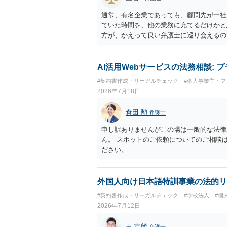
通常、有名企業であっても、顧問先が一社
ていた時間を、他の業務に充てるだけかと
方が、かえって良い弁護士に巡り会えるの
を、お祈りしております。
AI活用Webサービスの法務相談:
#契約書作成・リーガルチェック
#個人事業主・フ
2026年7月18日
倉田 勲
弁護士
申し訳ありませんがこの場は一般的な法律
ん。 スポットのご依頼についてのご相談
ださい。
外国人向け日本語特訓事業の法的リ
#契約書作成・リーガルチェック
#学校法人
#個
2026年7月12日
王 宣麟
弁護士