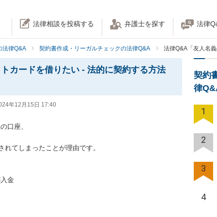
法律相談を投稿する
弁護士を探す
法律Q
法律Q&A
契約書作成・リーガルチェックの法律Q&A
法律Q&A「友人名
トカードを借りたい - 法的に契約する方法
契約
律Q
024年12月15日 17:40
1
の口座、

2
されてしまったことが理由です。

3
入金

4