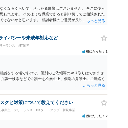
なくなるくらいで、さしたる影響はございません。 そこに使っ
思われます。 そのような職業であると割り切ってご相談された
ではないかと思います。 相談者様のご意見が反映されること
 プライバシーや未成年対応など
リーランス
#IT業界
役にたった
2
相談をする場ですので、個別のご依頼等のやり取りはできませ
は弁護士検索などで弁護士を検索の上、個別の弁護士にご連絡く
スクと対策について教えてください
人事業主・フリーランス
#スタートアップ・新規事業
役にたった
2