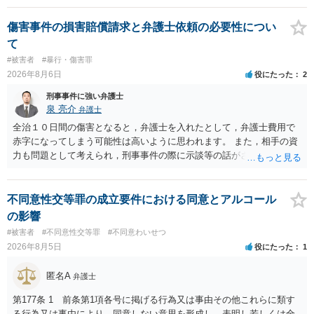
の程度だと聞いているのかということについて、お近くで詳細な法律
相談を受けられたうえで対処方法を探された方がよいと思われます。
傷害事件の損害賠償請求と弁護士依頼の必要性につい
一般論でいえば、任意取り調べの場合、ＩＣレコーダーを持参して取
て
り調べ内容を録音することは必須だと考えます。
#被害者
#暴行・傷害罪
2026年8月6日
役にたった
2
刑事事件に強い弁護士
泉 亮介
弁護士
全治１０日間の傷害となると，弁護士を入れたとして，弁護士費用で
赤字になってしまう可能性は高いように思われます。 また，相手の資
力も問題として考えられ，刑事事件の際に示談等の話がされなかった
のであれば，資力がなく回収ができないというリスクもあるでしょ
う。
不同意性交等罪の成立要件における同意とアルコール
の影響
#被害者
#不同意性交等罪
#不同意わいせつ
2026年8月5日
役にたった
1
匿名A
弁護士
第177条 1 前条第1項各号に掲げる行為又は事由その他これらに類す
る行為又は事由により、同意しない意思を形成し、表明し若しくは全