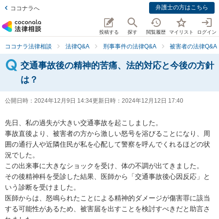
弁護士の方はこちら
ココナラへ
投稿する
探す
閲覧履歴
マイリスト
ログイン
ココナラ法律相談
法律Q&A
刑事事件の法律Q&A
被害者の法律Q&A
交通事故後の精神的苦痛、法的対応と今後の方針
は？
公開日時：
2024年12月9日 14:34
更新日時：
2024年12月12日 17:40
先日、私の過失が大きい交通事故を起こしました。

事故直後より、被害者の方から激しい怒号を浴びることになり、周
囲の通行人や近隣住民が私を心配して警察を呼んでくれるほどの状
況でした。

この出来事に大きなショックを受け、体の不調が出てきました。

その後精神科を受診した結果、医師から「交通事故後心因反応」と
いう診断を受けました。

医師からは、怒鳴られたことによる精神的ダメージが傷害罪に該当
する可能性があるため、被害届を出すことを検討すべきだと助言さ