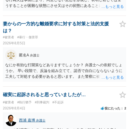
うすることが困難な状態にさせ又はその状態にあることに乗じて、性
交、肛門性交、口腔性交又は膣若しくは肛門に身体の一部（陰茎を除
く。）若しくは物を挿入する行為であってわいせつなもの（以下この
条及び第179条第2項において「性交等」という。）をした者は、婚姻
妻からの一方的な離婚要求に対する対策と法的支援
関係の有無にかかわらず、5年以上の有期拘禁刑に処する。 第176条 1
は？
次に掲げる行為又は事由その他これらに類する行為又は事由により、
#被害者
#暴行・傷害罪
同意しない意思を形成し、表明し若しくは全うすることが困難な状態
2026年8月5日
にさせ又はその状態にあることに乗じて、わいせつな行為をした者
は、婚姻関係の有無にかかわらず、6月以上10年以下の拘禁刑に処す
匿名A
弁護士
る。 ③アルコール若しくは薬物を摂取させること又はそれらの影響が
あること。 以上の通りですから、アルコール摂取だけでなく、「同意
なにか有効な打開策などありますでしょうか？ 弁護士への依頼でしょ
しない意思を形成し、表明し若しくは全うすることが困難な状態」で
うか。 早い段階で、反論を組み立てて、認否で自白にならないように
あることが必要です。
工夫して対処する必要があると思います。 また警察に被害届を出すと
して、なんとか受理してもらうための方策などありますでしょうか？
告訴状を作って証拠をそろえて出すことでしょう。
確実に起訴されると思っていましたが…
#被害者
#執行猶予
#刑事裁判
#不起訴
2026年8月4日
役にたった
2
西浦 嘉博
弁護士