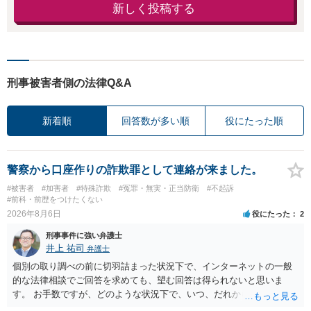
新しく投稿する
刑事被害者側の法律Q&A
新着順
回答数が多い順
役にたった順
警察から口座作りの詐欺罪として連絡が来ました。
#被害者
#加害者
#特殊詐欺
#冤罪・無実・正当防衛
#不起訴
#前科・前歴をつけたくない
2026年8月6日
役にたった
2
刑事事件に強い弁護士
井上 祐司
弁護士
個別の取り調べの前に切羽詰まった状況下で、インターネットの一般
的な法律相談でご回答を求めても、望む回答は得られないと思いま
す。 お手数ですが、どのような状況下で、いつ、だれからどのような
経緯で口座の提供を頼まれ開設したか、それによる詐欺等の収益がど