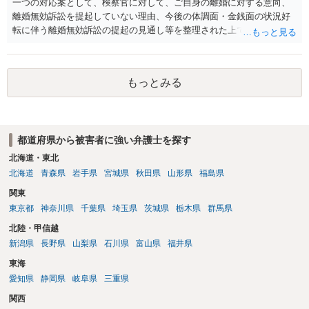
一つの対応案として、検察官に対して、ご自身の離婚に対する意向、
離婚無効訴訟を提起していない理由、今後の体調面・金銭面の状況好
転に伴う離婚無効訴訟の提起の見通し等を整理された上で、書面とし
て提出されることを検討されてみてはいかがでしょうか。 少なくとも
検察官の処分判断の際、相談者さんの意向を示す証拠の一つとして位
置づけられる様に思われます。 より詳細についてお聞きになりたい場
もっとみる
合、最寄りの法律事務所での相談を検討ください
都道府県から被害者に強い弁護士を探す
北海道・東北
北海道
青森県
岩手県
宮城県
秋田県
山形県
福島県
関東
東京都
神奈川県
千葉県
埼玉県
茨城県
栃木県
群馬県
北陸・甲信越
新潟県
長野県
山梨県
石川県
富山県
福井県
東海
愛知県
静岡県
岐阜県
三重県
関西