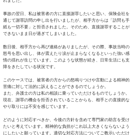
れました。

事故の翌日、私は被害者の方に直接謝罪したいと思い、保険会社を
通じて謝罪訪問の申し出を行いましたが、相手方からは「訪問も手
紙も一切不要」と拒否されました。そのため、直接謝罪することが
できないまま日が過ぎてしまいました。

数日後、相手方から再び連絡がありましたが、その際、事故当時の
怒号を思い出し、体が震えたり涙が止まらなくなるといった強い感
情の揺れが生じています。このような状態が続き、日常生活にも支
障をきたしている状況です。

このケースでは、被害者の方からの怒鳴りつけや言動による精神的
苦痛に対して法的に訴えることができるのでしょうか。

また、弁護士の方は私の相談に乗っていただけるものでしょうか。

現在、謝罪の機会を拒否されていることからも、相手との直接的な
やり取りには不安を感じています。

どのように対応すべきか、今後の方針を含めて専門家の助言を受け
たいと考えています。精神的な負担がこれ以上大きくならないよう
にしたいと願っています。適切な対応方法についてご教示いただけ