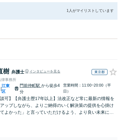
1人が
マイリストしています
直樹
弁護士
インタビューを見る
東京都
法律事務所
門前仲町駅
から徒歩4
営業時間：11:00~20:00（平
江東
|
区
日）
分
談可】【弁護士歴17年以上】法改正など常に最新の情報を
アップしながら、よりご納得のいく解決策の提供を心掛け
てよかった」と言っていただけるよう、より良い未来に向
ートします！【メール相談＆WEB面談可】【門前仲町駅4