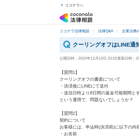
ココナラへ
ココナラ法律相談
法律Q&A
企業法務の
クーリングオフはLINE
公開日時：
2024年12月10日 20:02
更新日時：
2
【質問1】

クーリングオフの書面について

・決済後にLINEにて送付

・送信日時より8日間の返金可能期間とす
という運用で、問題ないでしょうか？

【質問2】

契約について

お客様には、申込時(決済前)に以下の内
・お名前
