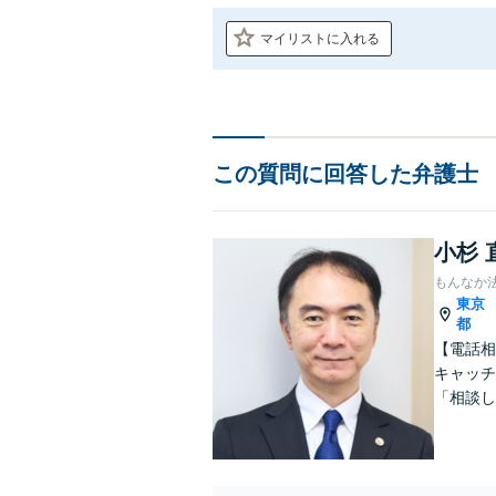
マイリストに入れる
この質問に回答した弁護士
小杉 
もんなか
東京
都
【電話相
キャッチ
「相談し
けてサポ
分】