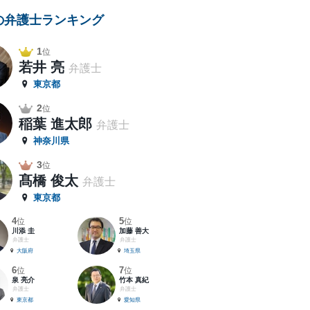
の弁護士ランキング
1
位
若井 亮
弁護士
東京都
2
位
稲葉 進太郎
弁護士
神奈川県
3
位
髙橋 俊太
弁護士
東京都
4
5
位
位
川添 圭
加藤 善大
弁護士
弁護士
大阪府
埼玉県
6
7
位
位
泉 亮介
竹本 真紀
弁護士
弁護士
東京都
愛知県