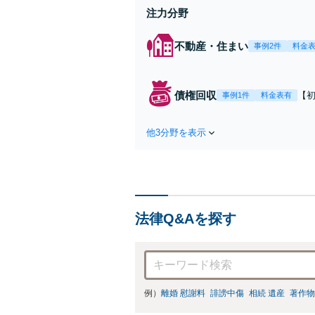
注力分野
不動産・住まい
事例2件
料金
債権回収
【
事例1件
料金表有
す
相
他3分野を表示
金
以上
法律Q&Aを探す
例）
離婚 慰謝料
誹謗中傷
相続 遺産
著作物