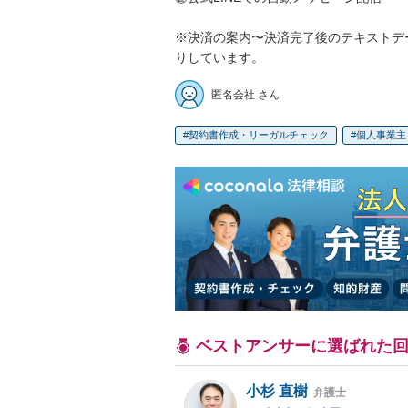
※決済の案内〜決済完了後のテキストデー
りしています。
匿名会社 さん
契約書作成・リーガルチェック
個人事業主
ベストアンサーに選ばれた
小杉 直樹
弁護士