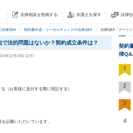
法律相談を投稿する
弁護士を探す
法律Q
法律Q&A
契約書作成・リーガルチェックの法律Q&A
法律Q&A「クーリ
通知で法的問題はないか？契約成立条件は？
契約
律Q
024年12月19日 12:57
1
2
る（お客様に送付する際に明記する）

3
4
容を記載いただいています。
