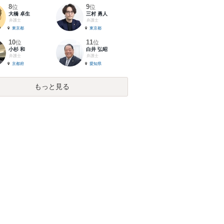
8
9
位
位
大橋 卓生
三村 勇人
弁護士
弁護士
東京都
東京都
10
11
位
位
小杉 和
白井 弘昭
弁護士
弁護士
京都府
愛知県
もっと見る