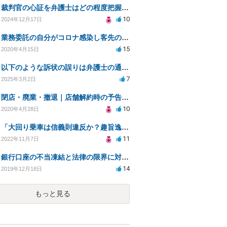
裁判官の心証を弁護士はどの程度把握できるのか？
10
2024年12月17日
業務委託の自分がコロナ感染し客先の事務所閉鎖になったら損害賠償請求されますか？
15
2020年4月15日
以下のような訴状の誤りは弁護士の通常業務範囲に含まれるか？
7
2025年3月2日
閉店・廃業・撤退｜店舗解約時の予告期間や残りの家賃の支払い（編集部投稿）
10
2020年4月28日
「大回り乗車は信義則違反か？趣旨逸脱の法的見解」
11
2022年11月7日
銀行口座の不当凍結と法律の限界に対する疑問
14
2019年12月18日
もっと見る