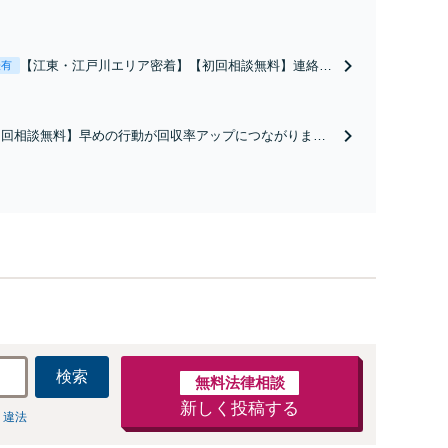
【江東・江戸川エリア密着】【初回相談無料】連絡は
表有
できる限り素早く返信！フットワーク軽く行動しま
す！用法義務違反や無断転貸による立ち退き請求、家
賃回収、立退料の交渉、家賃交渉など、貸主・借主様
初回相談無料】早めの行動が回収率アップにつながりま
からのご相談はお任せください【弁護士歴15年以上】
！弁護士が間に入ることで「本気度」を示すことができ、
手が行動してくれる可能性があります。工事代金・売買代
、制作費、滞納家賃、養育費などご相談を【弁護士歴15年
】【門前仲町駅4分】
検索
無料法律相談
新しく投稿する
 違法