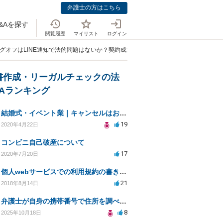
弁護士の方はこちら
&Aを探す
閲覧履歴
マイリスト
ログイン
ングオフはLINE通知で法的問題はないか？契約成立条件は？」
書作成・リーガルチェックの法
&Aランキング
結婚式・イベント業｜キャンセルはお客様都合？コロナによる結婚式キャンセルのトラブル対処（編集部投稿）
19
2020年4月22日
コンビニ自己破産について
17
2020年7月20日
個人webサービスでの利用規約の書き方として「株式会社○○（以下当社）」と違う表現はありますか？
21
2018年8月14日
弁護士が自身の携帯番号で住所を調べる方法について
8
2025年10月18日