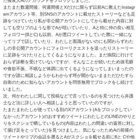
た後友人Aのアカウントをブロックしました。

またまた数週間後、何週間後とXだけに限らず以前Aに教えたInstagr
amアカウント等、別SNSのアカウントに載せたストーリーなども足
跡をつけていたり私が非公開アカウントにしてから載せた内容に対
しても空リプのような形でAが呟いていたり、Aと特に仲の良い相互
フォロワー(BとC)も以前、Aが悪口ツイートしていた際に一緒にな
ってリプで話していたり、わたしと面識がないのにも関わらずわた
しの非公開アカウントにフォローリクエストを送ったりストーリー
に足跡をつけたりとしてくるようになりました。まだ病院に行けて
おらず診断を受けていないですが、そんなことが続いたため抜毛癖
や食欲不振、不眠など体調に出てくるようになってしまいまったの
ですが誰に相談しようかもわからず埒が開かないままただひたすら
自衛のために知らないアカウントを問答無用でブロックをし続けて
いました。

次、何かわたしに関して投稿などで言っているのを見つけたら弁護
士など法に詳しい人へ相談しようと思っていたのですが、

たまたまわたしが使っている別のXアカウント(Aをブロックしてい
なかったアカウント)のおすすめツイートにわたしとのLINEのやりと
りをスクショで晒しているもの(内容はわたしの間違いの返答に対し
て揚げ足をとっていた)を見つけました。気になったためAの前後の
ツイートやリプの会話を遡るとAがスクショを載せる前にBと Cや他