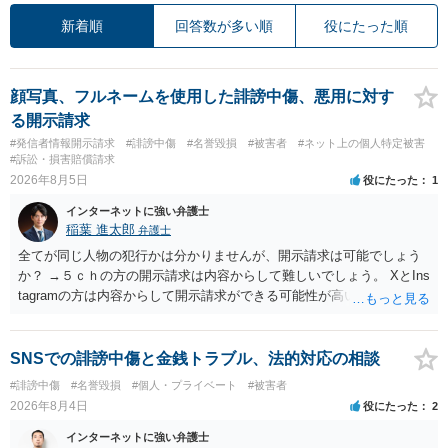
新着順
回答数が多い順
役にたった順
顔写真、フルネームを使用した誹謗中傷、悪用に対す
る開示請求
#発信者情報開示請求
#誹謗中傷
#名誉毀損
#被害者
#ネット上の個人特定被害
#訴訟・損害賠償請求
2026年8月5日
役にたった
1
インターネットに強い弁護士
稲葉 進太郎
弁護士
全てが同じ人物の犯行かは分かりませんが、開示請求は可能でしょう
か？ →５ｃｈの方の開示請求は内容からして難しいでしょう。 XとIns
tagramの方は内容からして開示請求ができる可能性が高いでしょう。
ただ、アカウントが削除されていると開示請求は失敗する可能性が高
いでしょう。７月中にアカウントが削除されている場合、今から進め
ても失敗する可能性が高いように思われます。 相手を特定できた場
SNSでの誹謗中傷と金銭トラブル、法的対応の相談
合、相手に全ての弁護士費用を負担させることは可能でしょうか？ →
#誹謗中傷
#名誉毀損
#個人・プライベート
#被害者
訴訟外の交渉で相手方が認めれば負担させることができるでしょう。
2026年8月4日
役にたった
2
訴訟で判決となった場合は、実際の弁護士費用が認められる場合と認
められない場合があり何ともいえないところでしょう。
インターネットに強い弁護士