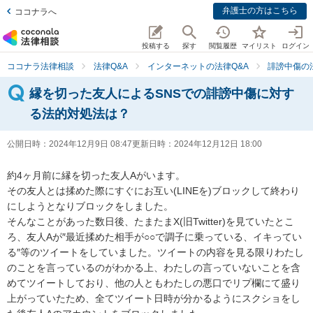
弁護士の方はこちら
ココナラへ
投稿する
探す
閲覧履歴
マイリスト
ログイン
ココナラ法律相談
法律Q&A
インターネットの法律Q&A
誹謗中傷の
縁を切った友人によるSNSでの誹謗中傷に対す
る法的対処法は？
公開日時：
2024年12月9日 08:47
更新日時：
2024年12月12日 18:00
約4ヶ月前に縁を切った友人Aがいます。

その友人とは揉めた際にすぐにお互い(LINEを)ブロックして終わり
にしようとなりブロックをしました。

そんなことがあった数日後、たまたまX(旧Twitter)を見ていたとこ
ろ、友人Aが″最近揉めた相手が○○で調子に乗っている、イキってい
る″等のツイートをしていました。ツイートの内容を見る限りわたし
のことを言っているのがわかる上、わたしの言っていないことを含
めてツイートしており、他の人ともわたしの悪口でリプ欄にて盛り
上がっていたため、全てツイート日時が分かるようにスクショをし