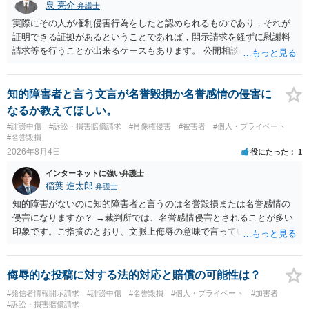
泉 亮介
弁護士
実際にその人が権利侵害行為をしたと認められるものであり，それが
証明できる証拠があるということであれば，開示請求を経ずに慰謝料
請求等を行うことが出来るケースもあります。 公開相談の場では回答
は難しいかと思われますので，お手持ちの証拠資料を持参の上弁護士
に個別に相談されると良いでしょう。
知的障害者と言う文言が名誉毀損か名誉感情の侵害に
なるか教えてほしい。
#誹謗中傷
#訴訟・損害賠償請求
#肖像権侵害
#被害者
#個人・プライベート
#名誉毀損
2026年8月4日
役にたった
1
インターネットに強い弁護士
稲葉 進太郎
弁護士
知的障害がないのに知的障害者と言うのは名誉毀損または名誉感情の
侵害になりますか？ →裁判所では、名誉感情侵害とされることが多い
印象です。ご指摘のとおり、文脈上侮辱の意味で言っている点も加味
されていると思います。
侮辱的な投稿に対する法的対応と賠償の可能性は？
#発信者情報開示請求
#誹謗中傷
#名誉毀損
#個人・プライベート
#加害者
#訴訟・損害賠償請求