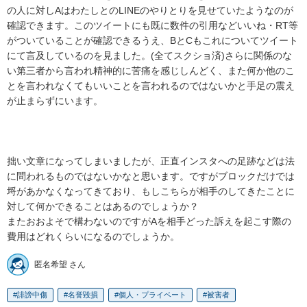
の人に対しAはわたしとのLINEのやりとりを見せていたようなのが
確認できます。このツイートにも既に数件の引用などいいね・RT等
がついていることが確認できるうえ、BとCもこれについてツイート
にて言及しているのを見ました。(全てスクショ済)さらに関係のな
い第三者から言われ精神的に苦痛を感じしんどく、また何か他のこ
とを言われなくてもいいことを言われるのではないかと手足の震え
が止まらずにいます。

拙い文章になってしまいましたが、正直インスタへの足跡などは法
に問われるものではないかなと思います。ですがブロックだけでは
埒があかなくなってきており、もしこちらが相手のしてきたことに
対して何かできることはあるのでしょうか？

またおおよそで構わないのですがAを相手どった訴えを起こす際の
費用はどれくらいになるのでしょうか。
匿名希望 さん
誹謗中傷
名誉毀損
個人・プライベート
被害者