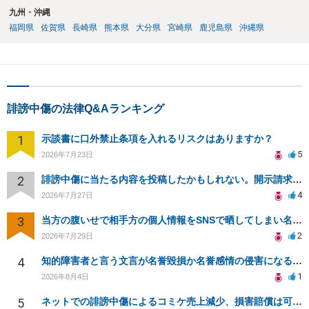
九州・沖縄
福岡県
佐賀県
長崎県
熊本県
大分県
宮崎県
鹿児島県
沖縄県
誹謗中傷の法律Q&Aランキング
1
示談書に口外禁止条項を入れるリスクはありますか？
5
2026年7月23日
2
誹謗中傷に当たる内容を投稿したかもしれない。開示請求や民事刑事裁判に発展しうるのか教えて欲しい。
4
2026年7月27日
3
当方の腹いせで相手方の個人情報をSNSで晒してしまい名誉毀損させてしまったかもしれない
2
2026年7月29日
4
知的障害者と言う文言が名誉毀損か名誉感情の侵害になるか教えてほしい。
1
2026年8月4日
5
ネットでの誹謗中傷によるコミケ売上減少、損害賠償は可能か？