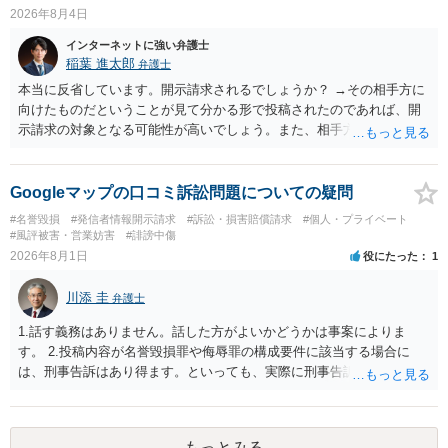
2026年8月4日
インターネットに強い弁護士
稲葉 進太郎
弁護士
本当に反省しています。開示請求されるでしょうか？ →その相手方に
向けたものだということが見て分かる形で投稿されたのであれば、開
示請求の対象となる可能性が高いでしょう。また、相手方の投稿した
文章からすると、実際に発信者情報開示請求がなされる可能性がある
と存じます。発信者情報開示請求が進むと、投稿に使った回線の契約
者のところに、意見照会がなされます。アカウント情報開示の場合
Googleマップの口コミ訴訟問題についての疑問
は、アカウントの登録メールに意見照会がなされます。 また、された
#名誉毀損
#発信者情報開示請求
#訴訟・損害賠償請求
#個人・プライベート
場合賠償金はいくらでしょうか。 →ケースバイケースであり、数万円
#風評被害・営業妨害
#誹謗中傷
から１００万単位まで様々でしょう。裁判外であれば交渉して相手方
2026年8月1日
役にたった
1
の請求額から減額することを試みることとなるでしょう。
川添 圭
弁護士
1.話す義務はありません。話した方がよいかどうかは事案によりま
す。 2.投稿内容が名誉毀損罪や侮辱罪の構成要件に該当する場合に
は、刑事告訴はあり得ます。といっても、実際に刑事告訴に動くかど
うかは事案によります。 3.これも事案によりますが、半年から1年程度
です。Googleは電話番号の開示請求もできることが多いので、少しで
も特定可能になるよう、複数ルートで開示請求が行われることが多い
もっとみる