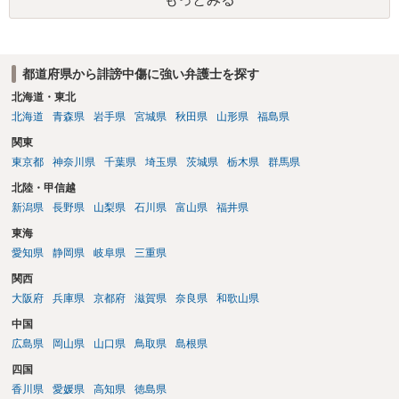
です。さらにいえば、利用者からの口コミ投稿の場合、開示請求者は
ある程度対象者を特定できている（ただし証拠による裏付けか必要な
ので発信者情報開示請求をする）というケースが比較的多いと思われ
ます。
都道府県から誹謗中傷に強い弁護士を探す
北海道・東北
北海道
青森県
岩手県
宮城県
秋田県
山形県
福島県
関東
東京都
神奈川県
千葉県
埼玉県
茨城県
栃木県
群馬県
北陸・甲信越
新潟県
長野県
山梨県
石川県
富山県
福井県
東海
愛知県
静岡県
岐阜県
三重県
関西
大阪府
兵庫県
京都府
滋賀県
奈良県
和歌山県
中国
広島県
岡山県
山口県
鳥取県
島根県
四国
香川県
愛媛県
高知県
徳島県