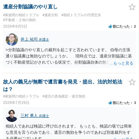
遺産分割協議のやり直し
#家族間の相続トラブル
#遺産分割
#相続トラブルの代理交渉
#不動産・土地の相続
2026年8月5日
役にたった
2
井上 祐司
弁護士
>分割協議のやり直しの裁判を起こすと言われています。 伯母の主張
通り協議書は無効なのでしょうか。 現時点では、遺産分割協議に基
づく不動産登記がされている状況で、分割協議自体の無効を裁判所が
認めたわけではないので、分割協議の効力に影響はありません。 先
方の訴訟の主張及び立証次第ですが、 ・御祖母様の認知能力に関する
医師の意見書、筆跡鑑定 が提出されればその効力が否定される可能性
故人の義兄が無断で遺言書を発見・提出、法的対処法
はありますが、 ・伯母様自身が分割協議に加わっていること ・御祖母
は？
様の意に反する遺産分割協議を行う実益が誰にあったかの立証が困難
#家族間の相続トラブル
#遺言の真偽鑑定・遺言無効
であること からすると、実際に遺産分割協議の効力が否定される可能
2026年7月29日
役にたった
3
性はそれほど高くない（立証のハードルは非常に高い）ということが
言えると思います。
三村 勇人
弁護士
相続人であれば検認に呼び出されます。 もっとも、検認の場では簡単
な意見を言うのみであり、遺言の無効を争うのであれば別途裁判をす
る必要がございます。