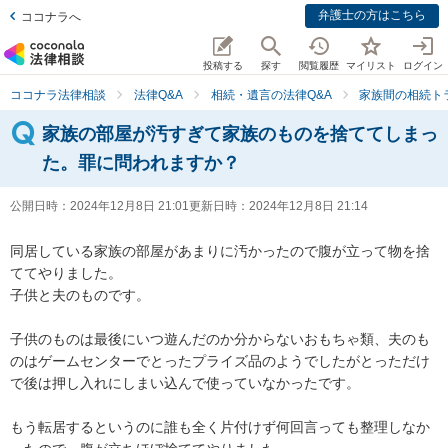
弁護士の方はこちら
ココナラへ
投稿する
探す
閲覧履歴
マイリスト
ログイン
ココナラ法律相談
法律Q&A
相続・遺言の法律Q&A
家族間の相続ト
家族の部屋が汚すぎて家族のものを捨ててしまっ
た。罪に問われますか？
公開日時：
2024年12月8日 21:01
更新日時：
2024年12月8日 21:14
同居している家族の部屋があまりに汚かったので腹が立って物を捨
ててやりました。

子供と夫のものです。

子供のものは最後にいつ遊んだのか分からないおもちゃ類、夫のも
のはゲームセンターでとったプライズ品のようでしたがとっただけ
で後は押し入れにしまい込んで使っていなかったです。

もう転居するというのに誰も全く片付けず何回言っても整理しなか