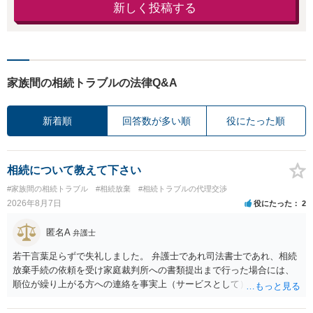
新しく投稿する
家族間の相続トラブルの法律Q&A
新着順
回答数が多い順
役にたった順
相続について教えて下さい
#家族間の相続トラブル
#相続放棄
#相続トラブルの代理交渉
2026年8月7日
役にたった
2
匿名A
弁護士
若干言葉足らずで失礼しました。 弁護士であれ司法書士であれ、相続
放棄手続の依頼を受け家庭裁判所への書類提出まで行った場合には、
順位が繰り上がる方への連絡を事実上（サービスとして）行うことは
あります。その「連絡」だけを弁護士が業務としてお受けすることは
できない、という意味でした。