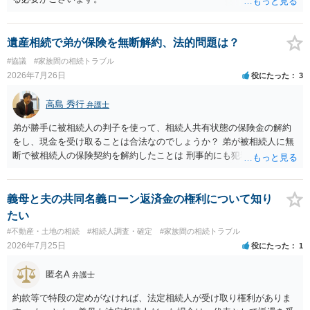
遺産相続で弟が保険を無断解約、法的問題は？
#協議
#家族間の相続トラブル
2026年7月26日
役にたった
3
高島 秀行
弁護士
弟が勝手に被相続人の判子を使って、相続人共有状態の保険金の解約
をし、現金を受け取ることは合法なのでしょうか？ 弟が被相続人に無
断で被相続人の保険契約を解約したことは 刑事的にも犯罪となる可能
性があり、民事的には無効だと思います。 保険会社で解約の際に提出
された書類のコピーを取得して、弁護士に面談で詳しい事情を話して
相談 されたら良いと思います。
義母と夫の共同名義ローン返済金の権利について知り
たい
#不動産・土地の相続
#相続人調査・確定
#家族間の相続トラブル
2026年7月25日
役にたった
1
匿名A
弁護士
約款等で特段の定めがなければ、法定相続人が受け取り権利がありま