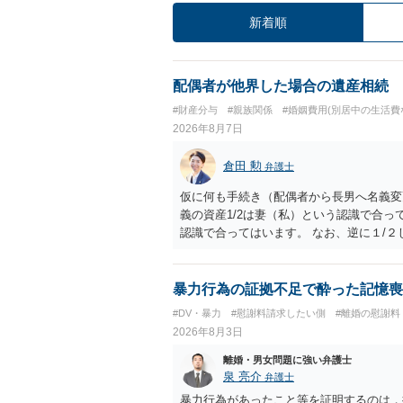
新着順
配偶者が他界した場合の遺産相続
#財産分与
#親族関係
#婚姻費用(別居中の生活費
2026年8月7日
倉田 勲
弁護士
仮に何も手続き（配偶者から長男へ名義変
義の資産1/2は妻（私）という認識で合っ
認識で合ってはいます。 なお、逆に１/
人に対して自宅の評価額の１/２の代償金
暴力行為の証拠不足で酔った記憶喪
#DV・暴力
#慰謝料請求したい側
#離婚の慰謝料
2026年8月3日
離婚・男女問題に強い弁護士
泉 亮介
弁護士
暴力行為があったこと等を証明するのは，