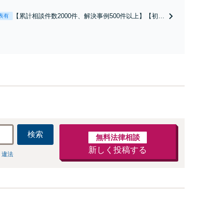
だけでなく予防法務までワンストップで対応！顧問弁護士
お探しの方もご相談ください！【顧問経験豊富】【個別案
【累計相談件数2000件、解決事例500件以上】【初回
表有
も対応OK】
相談（電話・WEB）無料】「オーダーメイドの解決
策を提示」依頼者様の話を丁寧にうかがい、どんな
不安があるのか、何を解決したいのかを正確に読み
取ります。【東京都在住以外の方も対応】
検索
無料法律相談
新しく投稿する
 違法