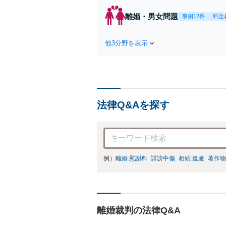
決
を
離婚・男女問題
事例12件
料金
件
他3分野を表示
法律Q&Aを探す
例）
離婚 慰謝料
誹謗中傷
相続 遺産
著作物
離婚裁判の法律Q&A