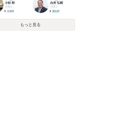
小杉 和
白井 弘昭
弁護士
弁護士
京都府
愛知県
もっと見る