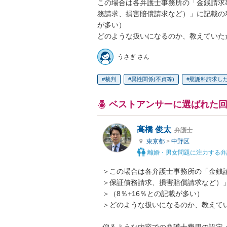
この場合は各弁護士事務所の「金銭請求
務請求、損害賠償請求など）」に記載の
が多い）

どのような扱いになるのか、教えていた
うさぎ さん
裁判
異性関係(不貞等)
慰謝料請求し
ベストアンサーに選ばれた
髙橋 俊太
弁護士
東京都
>
中野区
離婚・男女問題に注力する弁
＞この場合は各弁護士事務所の「金銭
＞保証債務請求、損害賠償請求など）」
＞（8％+16％との記載が多い）

＞どのような扱いになるのか、教えてい