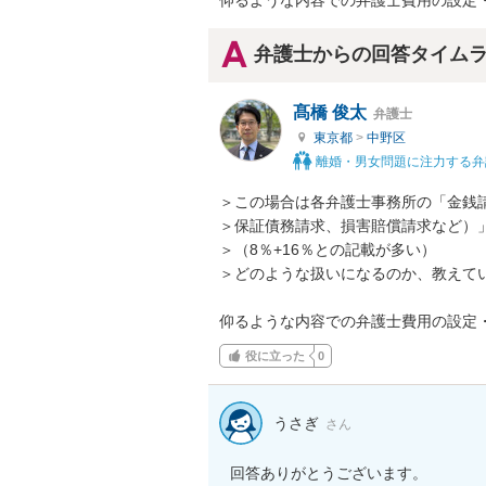
仰るような内容での弁護士費用の設定
弁護士からの回答タイム
髙橋 俊太
弁護士
東京都
>
中野区
離婚・男女問題に注力する弁
＞この場合は各弁護士事務所の「金銭
＞保証債務請求、損害賠償請求など）」
＞（8％+16％との記載が多い）

＞どのような扱いになるのか、教えてい
仰るような内容での弁護士費用の設定
役に立った
0
うさぎ
さん
回答ありがとうございます。
