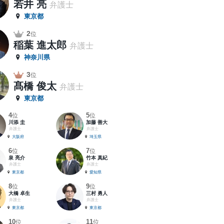
若井 亮
弁護士
東京都
2
位
稲葉 進太郎
弁護士
神奈川県
3
位
髙橋 俊太
弁護士
東京都
4
5
位
位
川添 圭
加藤 善大
弁護士
弁護士
大阪府
埼玉県
6
7
位
位
泉 亮介
竹本 真紀
弁護士
弁護士
東京都
愛知県
8
9
位
位
大橋 卓生
三村 勇人
弁護士
弁護士
東京都
東京都
10
11
位
位