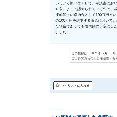
いろいろ調べ尽くして、示談書にお
０条によって認められているので、裁
接触禁止の違約金として100万円と
の100万円を請求する訴訟において
た場合であっても賠償額の予定にした
この投稿は、2024年12月6日
ご自身の責任のもと適法性・有
マイリストに入れる