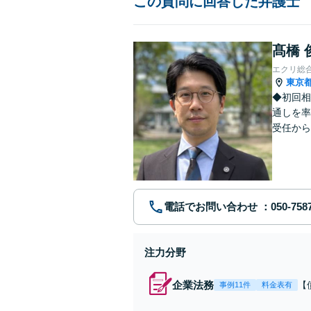
この質問に回答した弁護士
髙橋 
エクリ総
東京
◆初回相
通しを率
受任から
ます。 
電話でお問い合わせ
注力分野
企業法務
【
事例11件
料金表有
応