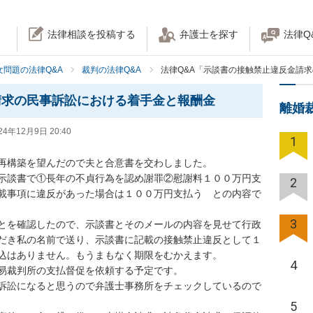
法律相談を投稿する
弁護士を探す
法律Q
女問題の法律Q&A
裁判の法律Q&A
法律Q&A「示談書の接触禁止違反金請
請求の民事訴訟における着手金と報酬金
離婚
24年12月9日 20:40
1
再構築を望んだので夫と合意書を交わしました。

示談書で①長年の不貞行為を認め謝罪②慰謝料１００万円支
2
載事項に違反があった場合は１００万円支払う　との内容で
3
とを確認したので、示談書とそのメールの内容を見せて行政
だき私の名前で送り、示談書に記載の接触禁止違反として１
込はありません。もうまもなく期限をむかえます。

4
易裁判所の支払督促を依頼する予定です。

訴訟になると思うので弁護士事務所をチェックしているので
5