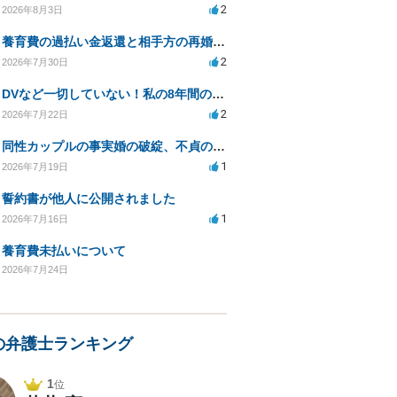
2
2026年8月3日
養育費の過払い金返還と相手方の再婚に関する相談
2
2026年7月30日
DVなど一切していない！私の8年間の苦しみの年月を返して！
2
2026年7月22日
同性カップルの事実婚の破綻、不貞の証拠が無く困っている
1
2026年7月19日
誓約書が他人に公開されました
1
2026年7月16日
養育費未払いについて
2026年7月24日
の弁護士ランキング
1
位