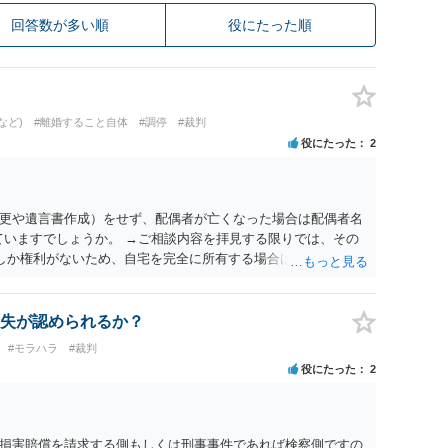
回答数が多い順
役にたった順
など)
#離婚すること自体
#調停
#裁判
役にたった
2
更や遺言書作成）をせず、配偶者が亡くなった場合は配偶者名
ていますでしょうか。 →ご相談内容を拝見する限りでは、その
２しか権利がないため、自宅を完全に所有する場合は、他の相続
の支払いが必要になります。
失が認められるか？
#モラハラ
#裁判
役にたった
2
損害賠償を請求する側もしくは刑事事件であれば検察側ですの