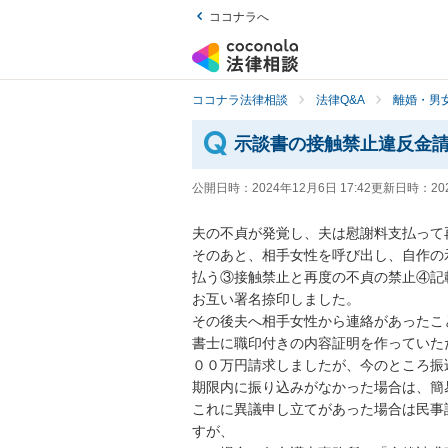
ココナラへ
ココナラ法律相談
法律Q&A
離婚・男
示談書の接触禁止違反金
公開日時：
2024年12月6日 17:42
更新日時：
20
夫の不貞が発覚し、夫は慰謝料支払って
そのあと、相手女性を呼び出し、自作の
払う③接触禁止と再度の不貞の禁止④記
お互い署名捺印しました。

その後夫へ相手女性から連絡があったこ
書士に職印付きの内容証明を作っていた
００万円請求しましたが、今のところ振
期限内に振り込みがなかった場合は、簡
これに異議申し立てがあった場合は民事
すが、
