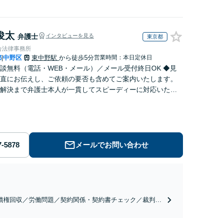
俊太
弁護士
インタビューを見る
東京都
合法律事務所
都
中野区
東中野駅
から徒歩5分
営業時間：本日定休日
|
談無料（電話・WEB・メール）／メール受付終日OK ◆見
直にお伝えし、ご依頼の要否も含めてご案内いたします。
解決まで弁護士本人が一貫してスピーディーに対応いたし
◆累計相談2000件以上・解決実績500件以上
メールでお問い合わせ
債権回収／労働問題／契約関係・契約書チェック／裁判対
】取引先とのトラブル・会社内のトラブルなど、事後の解