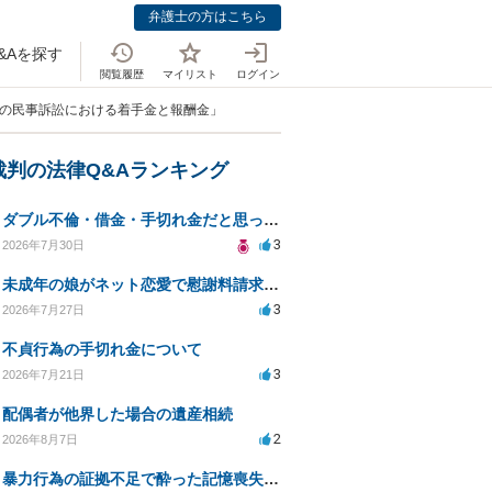
弁護士の方はこちら
&Aを探す
閲覧履歴
マイリスト
ログイン
求の民事訴訟における着手金と報酬金」
裁判の法律Q&Aランキング
ダブル不倫・借金・手切れ金だと思っていたお金を1年後いまさら脅迫罪として通知書が来てまとめて請求
3
2026年7月30日
未成年の娘がネット恋愛で慰謝料請求を受けた場合の対処法は？
3
2026年7月27日
不貞行為の手切れ金について
3
2026年7月21日
配偶者が他界した場合の遺産相続
2
2026年8月7日
暴力行為の証拠不足で酔った記憶喪失が認められるか？