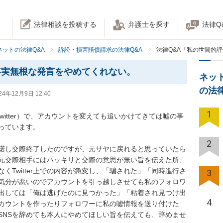
法律相談を投稿する
弁護士を探す
法律Q
ネットの法律Q&A
訴訟・損害賠償請求の法律Q&A
法律Q&A「私の世間的
事実無根な発言をやめてくれない。
ネッ
の法
24年12月9日 12:40
1
itter）で、アカウントを変えても追いかけてきては嘘の事
ています。

2
諾し交際終了したのですが、元サヤに戻れると思っていたら
元交際相手にはハッキリと交際の意思が無い旨を伝えた所、
くTwitter上での内容が急変し、「騙された」「同時進行さ
3
気分が悪いのでアカウントを引っ越しさせても私のフォロワ
出しては「俺は逃げたのに見つかった」「粘着され見つけ出
4
カウントを作ったりフォロワーに私の嘘情報を送り付けた
SNSを辞めても本人にやめてほしい旨を伝えても、辞めませ