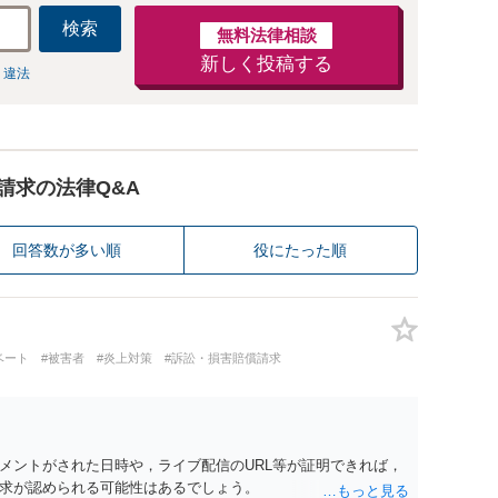
検索
無料法律相談
新しく投稿する
 違法
請求の法律Q&A
回答数が多い順
役にたった順
ベート
#被害者
#炎上対策
#訴訟・損害賠償請求
メントがされた日時や，ライブ配信のURL等が証明できれば，
求が認められる可能性はあるでしょう。