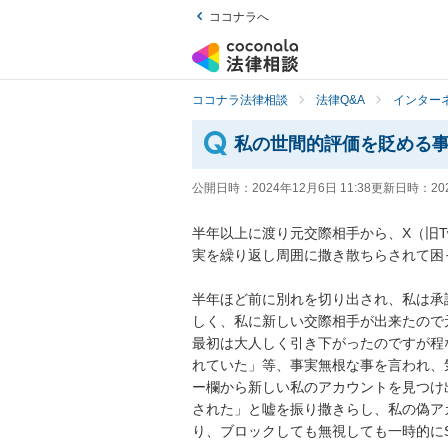
ココナラへ
ココナラ法律相談
法律Q&A
インター
私の世間的評価を貶める
公開日時：
2024年12月6日 11:38
更新日時：
20
半年以上に渡り元交際相手から、X（旧Tw
実を繰り返し周囲に撒き散ちらされて困っ
半年ほど前に別れを切り出され、私は承
しく、私に新しい交際相手が出来たので
最初は大人しく引き下がったのですが程な
れていた」等、事実無根な事を言われ、
ー欄から新しい私のアカウントを見つけ
された」と嘘を振り撒きらし、私の偽ア
り、ブロックしても無視しても一時的に