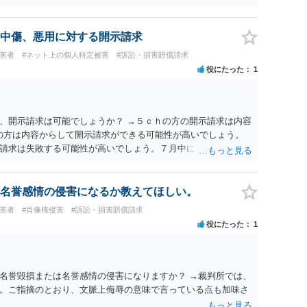
中傷、悪用に対する開示請求
被害者
#ネット上の個人特定被害
#訴訟・損害賠償請求
役にたった
1
、開示請求は可能でしょうか？ →５ｃｈの方の開示請求は内容
ramの方は内容からして開示請求ができる可能性が高いでしょう。
請求は失敗する可能性が高いでしょう。７月中にアカウントが
する可能性が高いように思われます。 相手を特定できた場合、
は可能でしょうか？ →訴訟外の交渉で相手方が認めれば負担さ
なった場合は、実際の弁護士費用が認められる場合と認められ
名誉感情の侵害になるか教えてほしい。
ょう。
被害者
#肖像権侵害
#訴訟・損害賠償請求
役にたった
1
名誉毀損または名誉感情の侵害になりますか？ →裁判所では、
。ご指摘のとおり、文脈上侮辱の意味で言っている点も加味さ