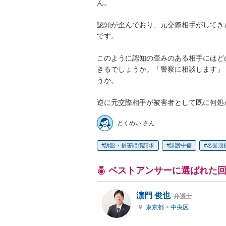
ん。

認知が歪んでおり、元交際相手がしてき
です。

このように認知の歪みのある相手にはど
きるでしょうか。「警察に相談します」
うか。

逆に元交際相手が被害者として既に何処
とくめい さん
訴訟・損害賠償請求
誹謗中傷
名誉毀
ベストアンサーに選ばれた
濵門 俊也
弁護士
東京都
>
中央区