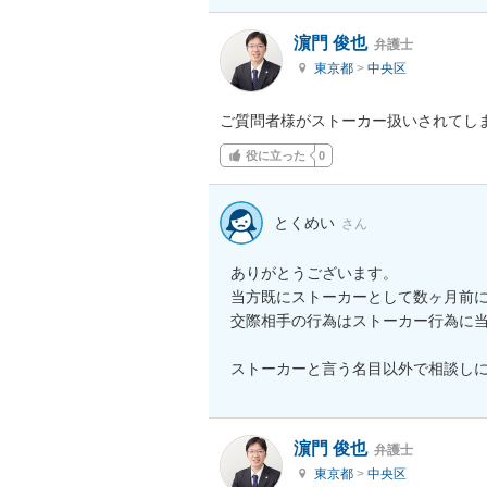
濵門 俊也
弁護士
東京都
>
中央区
ご質問者様がストーカー扱いされてし
役に立った
0
とくめい
さん
ありがとうございます。

当方既にストーカーとして数ヶ月前
交際相手の行為はストーカー行為に当
ストーカーと言う名目以外で相談し
濵門 俊也
弁護士
東京都
>
中央区