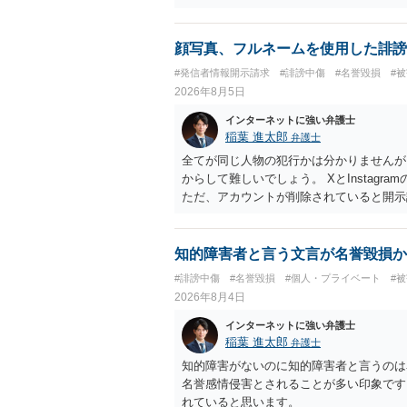
顔写真、フルネームを使用した誹謗
#発信者情報開示請求
#誹謗中傷
#名誉毀損
#
2026年8月5日
インターネットに強い弁護士
稲葉 進太郎
弁護士
全てが同じ人物の犯行かは分かりませんが
からして難しいでしょう。 XとInstag
ただ、アカウントが削除されていると開示
削除されている場合、今から進めても失敗
相手に全ての弁護士費用を負担させること
せることができるでしょう。訴訟で判決と
知的障害者と言う文言が名誉毀損か
ない場合があり何ともいえないところでし
#誹謗中傷
#名誉毀損
#個人・プライベート
#
2026年8月4日
インターネットに強い弁護士
稲葉 進太郎
弁護士
知的障害がないのに知的障害者と言うのは
名誉感情侵害とされることが多い印象です
れていると思います。