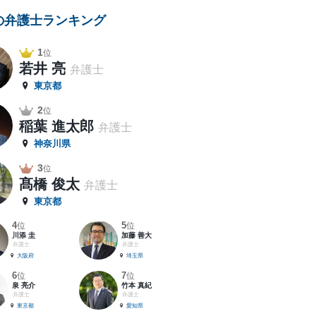
の弁護士ランキング
1
位
若井 亮
弁護士
東京都
2
位
稲葉 進太郎
弁護士
神奈川県
3
位
髙橋 俊太
弁護士
東京都
4
5
位
位
川添 圭
加藤 善大
弁護士
弁護士
大阪府
埼玉県
6
7
位
位
泉 亮介
竹本 真紀
弁護士
弁護士
東京都
愛知県