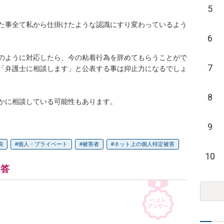
5
た事全て私から仕掛けたような認識にすり変わっているよう
6
のように対応したら、今の粘着行為を辞めてもらうことがで
7
「弁護士に相談します」と公表する事は抑止力になるでしょ
8
かに相談している可能性もあります。
9
損
個人・プライベート
被害者
ネット上の個人特定被害
10
回答