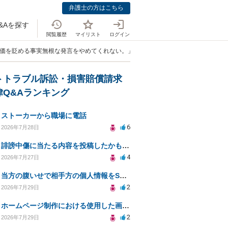
弁護士の方はこちら
&Aを探す
閲覧履歴
マイリスト
ログイン
評価を貶める事実無根な発言をやめてくれない。」
トトラブル訴訟・損害賠償請求
律Q&Aランキング
ストーカーから職場に電話
6
2026年7月28日
誹謗中傷に当たる内容を投稿したかもしれない。開示請求や民事刑事裁判に発展しうるのか教えて欲しい。
4
2026年7月27日
当方の腹いせで相手方の個人情報をSNSで晒してしまい名誉毀損させてしまったかもしれない
2
2026年7月29日
ホームページ制作における使用した画像や文章の著作権について
2
2026年7月29日