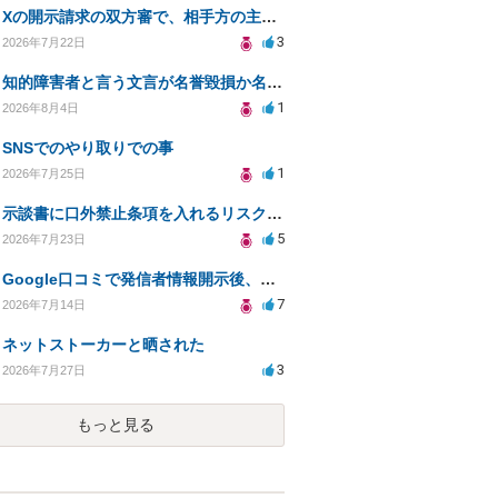
Xの開示請求の双方審で、相手方の主張が口頭ばかりで把握しきれません
3
2026年7月22日
知的障害者と言う文言が名誉毀損か名誉感情の侵害になるか教えてほしい。
1
2026年8月4日
SNSでのやり取りでの事
1
2026年7月25日
示談書に口外禁止条項を入れるリスクはありますか？
5
2026年7月23日
Google口コミで発信者情報開示後、損害賠償請求を受けています。示談について相談です。
7
2026年7月14日
ネットストーカーと晒された
3
2026年7月27日
もっと見る