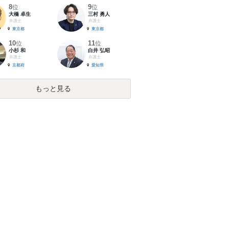
8
9
位
位
大橋 卓生
三村 勇人
弁護士
弁護士
東京都
東京都
10
11
位
位
小杉 和
白井 弘昭
弁護士
弁護士
京都府
愛知県
もっと見る