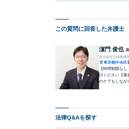
この質問に回答した弁護士
濵門 俊也
東京新生法律事務
東京都
中央区
|
【時間制限なし
討ください【著
のケアもしなが
雑な遺産分割・
りやすくご説明
法律Q&Aを探す