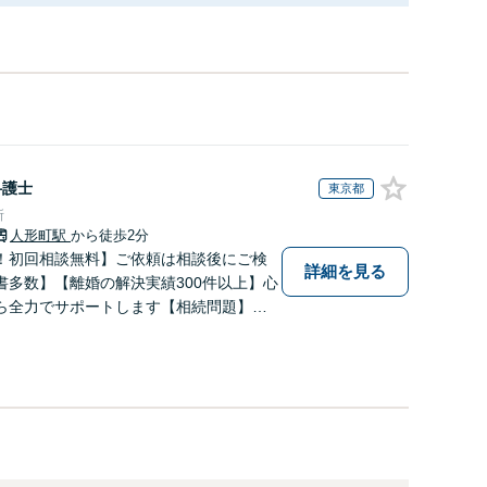
弁護士
東京都
所
人形町駅
から徒歩2分
！初回相談無料】ご依頼は相談後にご検
詳細を見る
書多数】【離婚の解決実績300件以上】心
ら全力でサポートします【相続問題】複
相続放棄・遺留分なども、基本からわか
します【人形町駅2分】