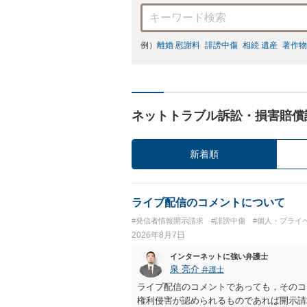
例）
離婚 慰謝料
誹謗中傷
相続 遺産
著作物
ネットトラブル訴訟・損害賠償
新着順
ライブ配信のコメントについて
#発信者情報開示請求
#誹謗中傷
#個人・プライ
2026年8月7日
インターネットに強い弁護士
泉 亮介
弁護士
ライブ配信のコメントであっても，そのコ
権利侵害が認められるものであれば開示請