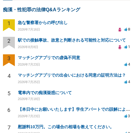
痴漢・性犯罪の法律Q&Aランキング
1
急な警察署からの呼び出し
8
2026年7月16日
2
駅での接触事故、故意と判断される可能性と対応について
1
2026年8月8日
3
マッチングアプリでの虚偽不同意
4
2026年7月23日
4
マッチングアプリでの出会いにおける同意の証明方法は？
4
2026年7月25日
5
電車内での痴漢疑惑について
2026年7月18日
6
【本日中にお願いいたします】学生アパートでの誤解による窃盗疑惑、今後の対応策は？
3
2026年7月23日
7
慰謝料10万円。この場合の相場を教えてください。