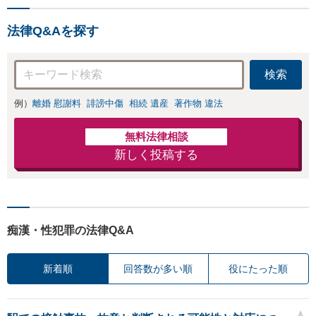
問題】複雑な遺産分割・相
続放棄・遺留分なども、基
法律Q&Aを探す
本からわかりやすくご説明
します【人形町駅2分】
検索
例）
離婚 慰謝料
誹謗中傷
相続 遺産
著作物 違法
無料法律相談
新しく投稿する
痴漢・性犯罪の法律Q&A
新着順
回答数が多い順
役にたった順