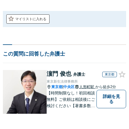
マイリストに入れる
この質問に回答した弁護士
濵門 俊也
弁護士
東京都
東京新生法律事務所
東京都
中央区
人形町駅
から徒歩2分
|
【時間制限なし！初回相談
詳細を見
無料】ご依頼は相談後にご
る
検討ください【著書多数】
【離婚の解決実績300件以
上】心のケアもしながら全
力でサポートします【相続