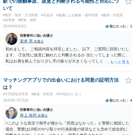
駅での接触事故、故意と判断される可能性と対応につ
いて
#冤罪・無実・正当防衛
#不起訴
#逮捕による解雇・退学回避
#痴漢・性犯罪
#加害者
#釈放・保釈
2026年8月8日
役にたった
1
刑事事件に強い弁護士
若井 亮
弁護士
初めまして。 ご相談内容を拝見しました。 以下、ご質問に回答いたし
ます。 ①女性に故意に触れたと判断されるか 当たってしまった際に、
私はお酒を飲んでおり少し手の振りが大きくなってしまっていたこと
も事実です。それが仮に、私が気がついていない防犯カメラに写って
いた場合、故意だと判定されやすいのでしょうか？ お伺いする限り、
故意があると判断されることは無いかと思います。 ②逮捕、呼び出し
マッチングアプリでの出会いにおける同意の証明方法
の可能性 この行為により、痴漢やその他の犯罪を犯したとして、逮
は？
捕、呼び出しされる可能性はどれほどでしょうか？ 誤って当たってし
#不同意性交等罪
#痴漢・性犯罪
#不同意わいせつ
まっただけであり、さらにその場で女性等のアクションが無かったこ
2026年7月25日
役にたった
4
とからすると、この後に呼び出される可能性は極めて低いと思いま
す。 ③逮捕呼び出しまでの期間 大体どれほどの期間逮捕呼び出しの可
刑事事件に強い弁護士
能性があると考えれば良いのでしょうか？ 逮捕や呼び出しの可能性は
井上 祐司
弁護士
極めて低いと思います。 連絡が来ることはないでしょう。
>このような状況で相手が後から「同意はなかった」と警察に相談した
場合、警察はLINEのやり取りや行為前後の状況なども含めて総合的に