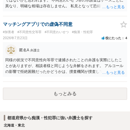
ではないかと思われます。 不同意わいせつ罪の示談金はケースごとに
異なり、明確な相場は存在しません。 私見となって恐縮ですが、一般
的に20万～100万円程度に収束することが多い印象を受けます。 他
方、相手方に資力がなければ、相場通りの請求は困難であることに留
意ください。 より詳細について、お聞きになりたい場合、最寄りの法
マッチングアプリでの虚偽不同意
律事務所での相談を検討ください。 上記、ご参考ください。
#加害者
#不同意性交等罪
#不同意わいせつ
#痴漢・性犯罪
2026年7月23日
役にたった
4
匿名A
弁護士
同様の状況で不同意性向等罪で逮捕されたことの弁護を実際にしたこ
とがありますが、相談者様と同じような弁解をされます。 アルコール
の影響で拒絶困難だったかどうかは、捜査機関が捜査して判断するこ
とになりますし、その結果、実際に起訴されるか、不起訴になるかも
分かりません。 また、拒絶困難であったとしても、それについて相談
者様に認識がなければ、「故意」がないという判断になることもあり
もっとみる
ます。 相談者様はあくまで「アルコールの影響はない」「完全なる同
意であった」とのお立場ですので、現時点で、対応できることはない
のではないでしょうか？（同意してたよねと言っても火に油をそそぐ
だけになりかねません。） そのため、現時点でこれ以上アドバイスで
都道府県から痴漢・性犯罪に強い弁護士を探す
きることはないとなります。これで回答を終わります。
北海道・東北