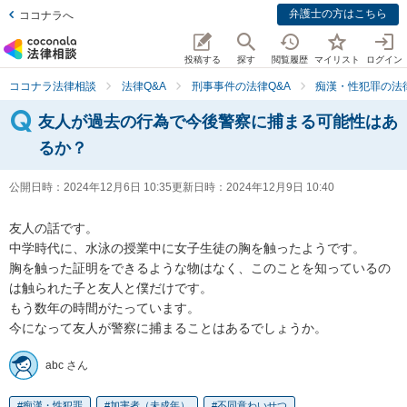
弁護士の方はこちら
ココナラへ
投稿する
探す
閲覧履歴
マイリスト
ログイン
ココナラ法律相談
法律Q&A
刑事事件の法律Q&A
痴漢・性犯罪の法律
友人が過去の行為で今後警察に捕まる可能性はあ
るか？
公開日時：
2024年12月6日 10:35
更新日時：
2024年12月9日 10:40
友人の話です。

中学時代に、水泳の授業中に女子生徒の胸を触ったようです。

胸を触った証明をできるような物はなく、このことを知っているの
は触られた子と友人と僕だけです。

もう数年の時間がたっています。

今になって友人が警察に捕まることはあるでしょうか。
abc さん
痴漢・性犯罪
加害者（未成年）
不同意わいせつ