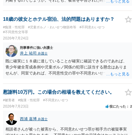
判断するのでしょうか。それとも、被害を申告された時点で私がかな
り不利になるのでしょうか。 同様のご相談を、検察官送致されたも
の（不起訴事案）を含めて数件経験していますが、いずれも警察の対
応は前者です。 特に近年は、いわゆる異性間のトラブルから報復的
18歳の彼女とホテル宿泊、法的問題はありますか？
に不同意性交・不同意わいせつの罪の被害届が出される事案が頻発し
#痴漢・性犯罪
#児童ポルノ・わいせつ物頒布等
#不同意わいせつ
ており、警察も闇雲な逮捕をしないよう慎重になっているため、まず
#不同意性交等罪
は前後のＬＩＮＥやInstagram等の履歴をすべて統括的に縦覧して、
2026年7月24日
「被害者の被害申告内容が本当に信用できるものか」を見極めてから
刑事事件に強い弁護士
動くようになっていると感じます。
井上 祐司
弁護士
既に確実に１８歳に達していることが確実に確認できるのであれば、
青少年健全育成条例や児童ポルノ関係の犯罪に該当する懸念はありま
せんが、同室であれば、不同意性交の罪や不同意わいせつの罪の問題
が生じる可能性が否定できないので、慎重に行動された方が良いと考
えます。 すでに成人している以上、ホテル側が訝しく思って連絡をす
る可能性というのはほとんどないと考えます。
慰謝料10万円。この場合の相場を教えてください。
#被害者
#痴漢・性犯罪
#不同意わいせつ
2026年7月23日
役にたった
2
西浦 嘉博
弁護士
相談者さんが被った被害から、不同意わいせつ罪が相手方の被疑事実