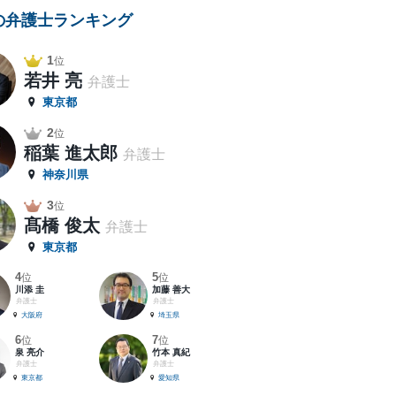
の弁護士ランキング
1
位
若井 亮
弁護士
東京都
2
位
稲葉 進太郎
弁護士
神奈川県
3
位
髙橋 俊太
弁護士
東京都
4
5
位
位
川添 圭
加藤 善大
弁護士
弁護士
大阪府
埼玉県
6
7
位
位
泉 亮介
竹本 真紀
弁護士
弁護士
東京都
愛知県