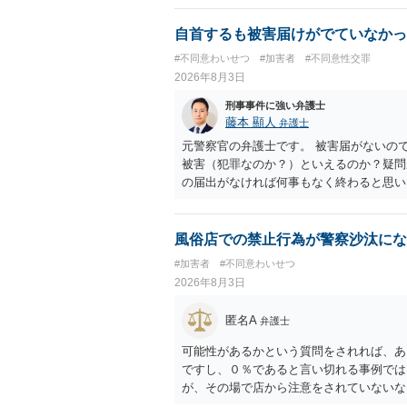
自首するも被害届けがでていなかっ
#不同意わいせつ
#加害者
#不同意性交罪
2026年8月3日
刑事事件に強い弁護士
藤本 顯人
弁護士
元警察官の弁護士です。 被害届がないの
被害（犯罪なのか？）といえるのか？疑問
の届出がなければ何事もなく終わると思い
風俗店での禁止行為が警察沙汰にな
#加害者
#不同意わいせつ
2026年8月3日
匿名A
弁護士
可能性があるかという質問をされれば、あ
ですし、０％であると言い切れる事例では
が、その場で店から注意をされていないな
れているかもしれません。