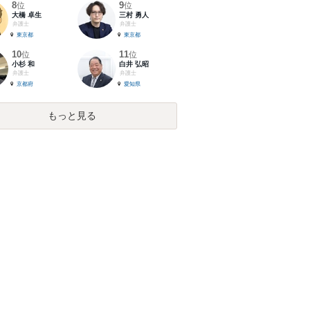
8
9
位
位
大橋 卓生
三村 勇人
弁護士
弁護士
東京都
東京都
10
11
位
位
小杉 和
白井 弘昭
弁護士
弁護士
京都府
愛知県
もっと見る