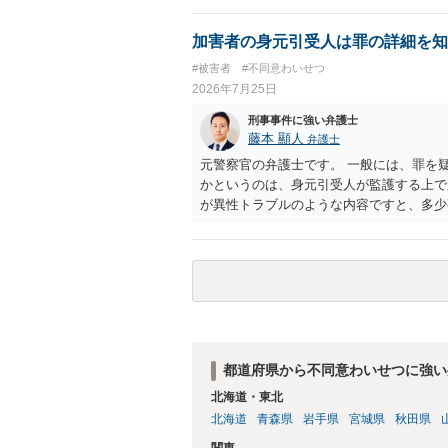
加害者の身元引受人は罪の詳細を知
#被害者
#不同意わいせつ
2026年7月25日
刑事事件に強い弁護士
藤本 顯人
弁護士
元警察官の弁護士です。 一般には、罪を
かというのは、身元引受人が監護する上で
が異性トラブルのような内容ですと、多少
るかなとは思います。
都道府県から不同意わいせつに強い
北海道・東北
北海道
青森県
岩手県
宮城県
秋田県
関東