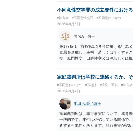
不同意性交等罪の成立要件における
#被害者
#不同意性交罪
#不同意わいせつ
2026年8月5日
匿名A
弁護士
第177条 1 前条第1項各号に掲げる行
意思を形成し、表明し若しくは全うするこ
交、肛門性交、口腔性交又は膣若しくは肛
あってわいせつなもの（以下この条及び第
係の有無にかかわらず、5年以上の有期拘禁
に類する行為又は事由により、同意しない
家庭裁判所は学校に連絡するか、そ
せ又はその状態にあることに乗じて、わい
#不同意わいせつ
#不起訴
#接見・面会
#加害
上10年以下の拘禁刑に処する。 ③アル
2026年8月4日
と。 以上の通りですから、アルコール摂
することが困難な状態」であることが必要
肥田 弘昭
弁護士
家庭裁判所は、非行事実について、成育歴
一般的です。本件は否認している関係で、
査する可能性があります。非行事実が認め
ら、その先の調査はないかと思います。ご