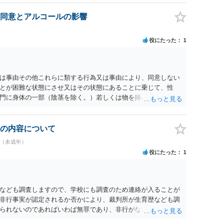
同意とアルコールの影響
役にたった
1
為又は事由その他これらに類する行為又は事由により、同意しない
とが困難な状態にさせ又はその状態にあることに乗じて、性
門に身体の一部（陰茎を除く。）若しくは物を挿入する行為で
179条第2項において「性交等」という。）をした者は、婚姻関
刑に処する。 第176条 1次に掲げる行為又は事由その他これら
意思を形成し、表明し若しくは全うすることが困難な状態にさ
の内容について
せつな行為をした者は、婚姻関係の有無にかかわらず、6月以
者（未成年）
コール若しくは薬物を摂取させること又はそれらの影響があるこ
役にたった
1
取だけでなく、「同意しない意思を形成し、表明し若しくは全う
です。
なども調査しますので、学校にも調査のため連絡が入ることが
非行事実が認定されるか否かにより、裁判所が生育歴なども調
られないのであればいわば無罪であり、非行がないのですか
参考にしてください。