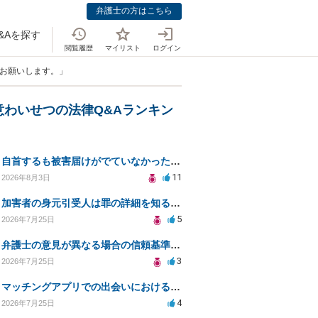
弁護士の方はこちら
&Aを探す
閲覧履歴
マイリスト
ログイン
、お願いします。」
意わいせつの法律Q&Aランキン
自首するも被害届けがでていなかった場合
11
2026年8月3日
加害者の身元引受人は罪の詳細を知ることができるか？
5
2026年7月25日
弁護士の意見が異なる場合の信頼基準について教えてください
3
2026年7月25日
マッチングアプリでの出会いにおける同意の証明方法は？
4
2026年7月25日