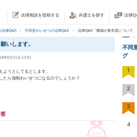
法律相談を投稿する
弁護士を探す
法律Q
法律Q&A
不同意わいせつの法律Q&A
法律Q&A「職場の更衣室について
お願いします。
不同
グ
18年6月11日 13:01
1
ようとしてるとします。

たら強制わいせつになるのでしょうか？

2
3
回答
4