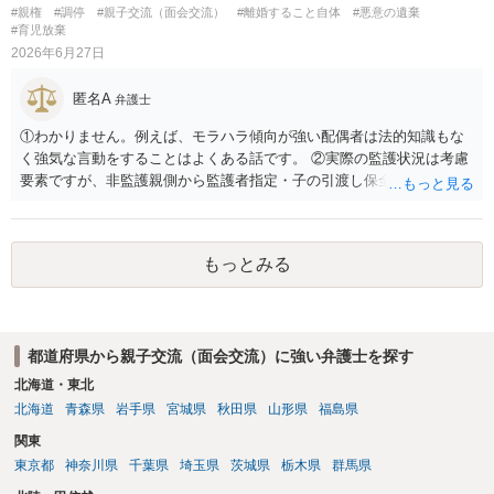
#親権
#調停
#親子交流（面会交流）
#離婚すること自体
#悪意の遺棄
#育児放棄
2026年6月27日
匿名A
弁護士
①わかりません。例えば、モラハラ傾向が強い配偶者は法的知識もな
く強気な言動をすることはよくある話です。 ②実際の監護状況は考慮
要素ですが、非監護親側から監護者指定・子の引渡し保全処分が申し
立てられている期間中の監護状況は、監護期間の判断においては重視
すべきでないというのが実務の考え方ではないかと思います。 ③あな
たが主たる監護者なのであれば監護者指定等の審判が認められる可能
もっとみる
性はあるでしょう。ただ、本案の前に保全処分（仮処分）を先行して
出すことには慎重になる（本案と同時に判断する）事案もあります。
弁護士へ依頼済みであれば、見通しについては担当弁護士の意見が最
も信頼できると思います。
都道府県から親子交流（面会交流）に強い弁護士を探す
北海道・東北
北海道
青森県
岩手県
宮城県
秋田県
山形県
福島県
関東
東京都
神奈川県
千葉県
埼玉県
茨城県
栃木県
群馬県