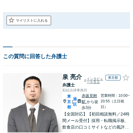
マイリストに入れる
この質問に回答した弁護士
泉 亮介
東京都
インタビュ
ーを見る
弁護士
彩結法律事務所
赤坂見附
営業時間：10:00~
東
港
20:55（土日祝
京
駅
から徒
|
区
都
日）
歩3分
【全国対応】【初回相談無料／24時
間メール受付】採用・転職掲示板、
飲食店の口コミサイトなどの風評被