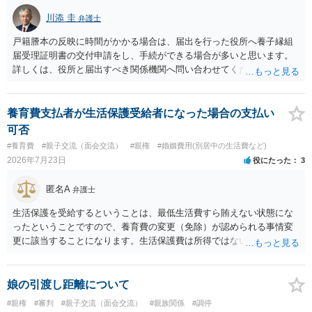
川添 圭
弁護士
戸籍謄本の反映に時間がかかる場合は、届出を行った役所へ養子縁組
届受理証明書の交付申請をし、手続ができる場合が多いと思います。
詳しくは、役所と届出すべき関係機関へ問い合わせてください。
養育費支払者が生活保護受給者になった場合の支払い
可否
#養育費
#親子交流（面会交流）
#親権
#婚姻費用(別居中の生活費など)
2026年7月23日
役にたった
3
匿名A
弁護士
生活保護を受給するということは、最低生活費すら賄えない状態にな
ったということですので、養育費の変更（免除）が認められる事情変
更に該当することになります。生活保護費は所得ではないので、「保
護費から養育費を支払え」という結論にはなりません。ただ、実際に
支払った場合に返還請求権が認められたり役所から何らかのペナルテ
ィが課されたりするわけではなく、「残りのお金で自己責任で生活せ
娘の引渡し距離について
よ」ということになるので、生活保護を受給することになった時はす
#親権
#審判
#親子交流（面会交流）
#親族関係
#調停
みやかに合意のための話し合いあるいは調停申立てをすべきでしょ