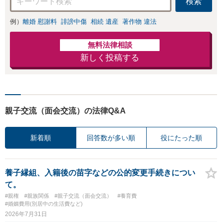
検索
意見照会が来たと
きの対処法、被害
例）
離婚 慰謝料
誹謗中傷
相続 遺産
著作物 違法
者との示談交渉
無料法律相談
新しく投稿する
親子交流（面会交流）の法律Q&A
新着順
回答数が多い順
役にたった順
養子縁組、入籍後の苗字などの公的変更手続きについ
て。
#親権
#親族関係
#親子交流（面会交流）
#養育費
#婚姻費用(別居中の生活費など)
2026年7月31日