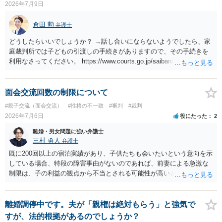
2026年7月9日
う。
倉田 勲
弁護士
どうしたらいいでしょうか？ →話し合いにならないようでしたら、家
庭裁判所では子どもの引渡しの手続きがありますので、その手続きを
利用なさってください。 https://www.courts.go.jp/saiban/syurui/syurui
_kazi/kazi_07_09/index.html
面会交流回数の制限について
#親子交流（面会交流）
#性格の不一致
#審判
#裁判
2026年7月6日
役にたった
2
離婚・男女問題に強い弁護士
三村 勇人
弁護士
既に200回以上の宿泊実績があり、子供たちも会いたいという意向を示
している場合、特段の障害事由がないのであれば、前妻による急激な
制限は、子の利益の観点から不当とされる可能性が高いと考えられま
す。 審判においては、これまでの実績を踏まえ、子供の成長に応じた
面会交流となることが期待できるかと思われます。
離婚調停中です。夫が「親権は絶対もらう」と強気で
すが、法的根拠があるのでしょうか？