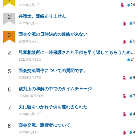
26
2022年3月2日
2
弁護士、連絡ありません
6
2022年5月25日
3
面会交流の日時決めの連絡が来ない
6
2025年6月2日
4
児童相談所に一時保護された子供を早く返してもらうために何をしたら良いでしょうか？
21
2021年2月13日
5
面会交流調停についての質問です。
9
2023年2月27日
6
裁判上の和解の中でのタイムチャージ
7
2023年10月24日
7
夫に嘘をつかれ子供を連れ去られた
4
2024年1月27日
8
面会交流、親権者について
4
2023年3月13日