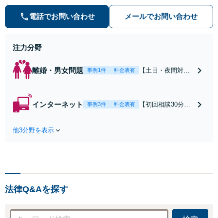
害対策など実績あり！【刑事】犯罪
の種類を問わず相談可。可能な限り
電話でお問い合わせ
メールでお問い合わせ
早期対応で駆けつけサポート【労
働】不当解雇・残業代請求はおまか
せください
注力分野
離婚・男女問題
【土日・夜間対応
事例1件
料金表有
可】【初回相談30
分無料】「相手方
から書面を提示さ
インターネット
【初回相談30分無
事例3件
料金表有
れたら、サインす
料】状況に応じて
る前にご相談を」
手段を使い分け、
経験豊富な弁護士
他3分野を表示
適切な方法で投稿
が全力で交渉にあ
の削除・発信者情
たります！相手方
報開示請求をおこ
と直接話す精神的
ないます「企業や
負担を軽減「弁護
お店の風評被害対
士の交渉で慰謝料
策／売り上げ低下
金額アップ／減額
法律Q&Aを探す
防止のために尽
交渉も対応可」
力」加害者側の対
【完全個室対応】
応可：開示請求の