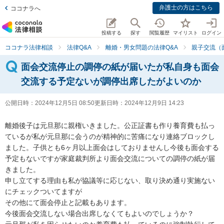
弁護士の方はこちら
ココナラへ
投稿する
探す
閲覧履歴
マイリスト
ログイン
ココナラ法律相談
法律Q&A
離婚・男女問題の法律Q&A
親子交流（
面会交流停止の調停の紙が届いたが私自身も面会
交流する予定ないが調停出席したがよいのか
公開日時：
2024年12月5日 08:50
更新日時：
2024年12月9日 14:23
離婚後子は元旦那に親権いきました。公正証書も作り養育費も払っ
ているが私が元旦那に会うのが精神的に苦痛になり連絡ブロックし
ました。子供とも6ヶ月以上面会はしておりませんし今後も面会する
予定もないですが家庭裁判所より面会交流についての調停の紙が届
きました。

申し立てする理由も私が協議等に応じない、取り決め通り実施ない
にチェックついてますが

その他にて面会停止と記載もあります。

今後面会交流しない場合出席しなくてもよいのでしょうか？
