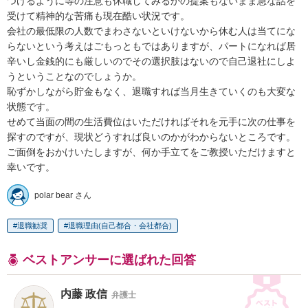
つけるように等の注意も休職してみるかの提案もないまま急な話を
受けて精神的な苦痛も現在酷い状況です。

会社の最低限の人数でまわさないといけないから休む人は当てにな
らないという考えはごもっともではありますが、パートになれば居
辛いし金銭的にも厳しいのでその選択肢はないので自己退社にしよ
うということなのでしょうか。

恥ずかしながら貯金もなく、退職すれば当月生きていくのも大変な
状態です。

せめて当面の間の生活費位はいただければそれを元手に次の仕事を
探すのですが、現状どうすれば良いのかがわからないところです。

ご面倒をおかけいたしますが、何か手立てをご教授いただけますと
幸いです。
polar bear さん
退職勧奨
退職理由(自己都合・会社都合)
ベストアンサーに選ばれた回答
内藤 政信
弁護士