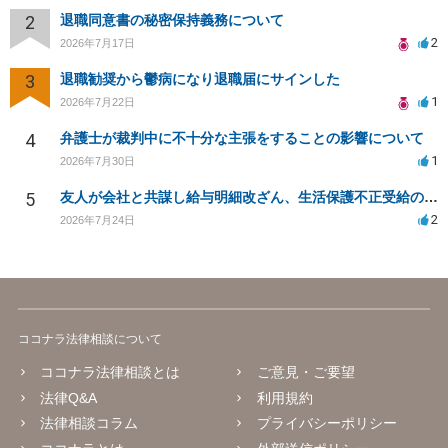
2
退職同意書の秘密保持義務について
2
2026年7月17日
3
退職勧奨から鬱病になり退職届にサインした
1
2026年7月22日
4
弁護士が裁判中に不十分な主張をすることの影響について
1
2026年7月30日
5
友人が会社と共謀し給与明細改ざん、生活保護不正受給の法的影響は？
2
2026年7月24日
ココナラ法律相談について
ココナラ法律相談とは
ご意見・ご要望
法律Q&A
利用規約
法律相談コラム
プライバシーポリシー