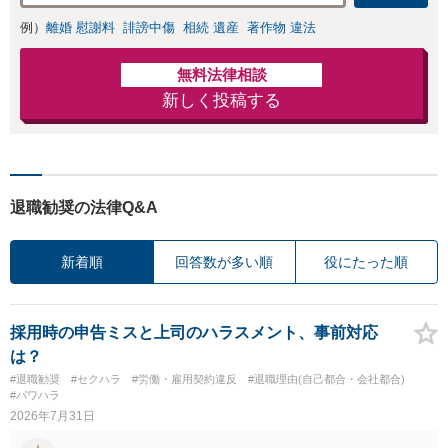
例）
離婚 慰謝料
誹謗中傷
相続 遺産
著作物 違法
無料法律相談
新しく投稿する
退職勧奨の法律Q&A
新着順
回答数が多い順
役にたった順
採用時の申告ミスと上司のハラスメント、事前対応
は？
#退職勧奨
#セクハラ
#労働・雇用契約違反
#退職理由(自己都合・会社都合)
#パワハラ
2026年7月31日