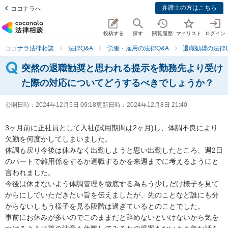
弁護士の方はこちら
ココナラへ
投稿する
探す
閲覧履歴
マイリスト
ログイン
ココナラ法律相談
法律Q&A
労働・雇用の法律Q&A
退職勧奨の法律Q
突然の退職勧奨と思われる提示を勤務先より受け
た際の対応についてどうするべきでしょうか？
公開日時：
2024年12月5日 09:18
更新日時：
2024年12月8日 21:40
3ヶ月前に正社員として入社(試用期間は2ヶ月)し、体調不良により
欠勤を何度かしてしまいました。

体調も戻り今後は休みなく出勤しようと思い出勤したところ、週2日
のパートで雑用係をするか退職するかを来週までに考えるようにと
言われました。

今後は休まないよう体調管理を徹底する為もう少しだけ様子を見て
からにしていただきたい旨を伝えましたが、先のことなど誰にも分
からないしもう様子を見る段階は過ぎているとのことでした。

事前にお休みが多いのでこのままだと辞めないといけないから気を