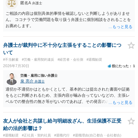
匿名A
弁護士
ご相談の内容は個別具体的事情を確認しないと判断しようがありませ
ん。 ココナラで労働問題を取り扱う弁護士に個別相談をされることを
お薦めします。
弁護士が裁判中に不十分な主張をすることの影響につ
いて
#不当解雇
#労働・雇用契約違反
#経営者・会社側
#退職勧奨
2026年7月30日
役にたった
1
労働・雇用に強い弁護士
泉 亮介
弁護士
適切か不適切かはともかくとして、基本的には提出された書面や証拠
をもとに判断されるため、主張内容が噛み合ってないなどの、主張レ
ベルでの整合性の無さ等がないのであれば、その発言のみで大きく不
利になるということはないように思われます。
友人が会社と共謀し給与明細改ざん、生活保護不正受
給の法的影響は？
#退職勧奨
#正社員・契約社員
#退職代行
#退職理由(自己都合・会社都合)