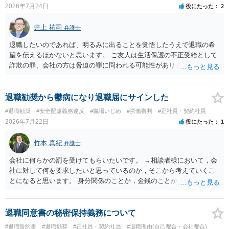
2026年7月24日
役にたった
2
井上 祐司
弁護士
退職したいのであれば、明るみに出ることを覚悟したうえで退職の希
望を伝えるほかないと思います。 ご友人は生活保護の不正受給として
詐欺の罪、会社の方は脅迫の罪に問われる可能性がありますが、感覚
としては後者は不問にされる場合が多いと思います。 逮捕されるかど
うかはケースバイケースです。
退職勧奨から鬱病になり退職届にサインした
#退職勧奨
#安全配慮義務違反
#職場いじめ
#労働審判
#正社員・契約社員
2026年7月22日
役にたった
1
竹本 真紀
弁護士
会社に何らかの罰を受けてもらいたいです。 →相談者様において，会
社に対して何を要求したいと思っているのか，そこから考えていくこ
とになると思います。 身分関係のことか，金銭のことか，会社自体に
対するものか… その点もまだ判然とされていない，どうしてらよいか
わからない，そういう状態なのであれば，その点を検討していくこと
から始めるのがよいと思います。
退職同意書の秘密保持義務について
#退職誓約書
#退職勧奨
#正社員・契約社員
#退職理由(自己都合・会社都合)