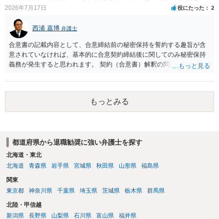
2026年7月17日
役にたった
2
西浦 嘉博
弁護士
合意書の記載内容として、合意締結前の秘密保持を誓約する趣旨が含
意されていなければ、基本的に合意契約締結後に関してのみ秘密保持
義務が発生すると思われます。 契約（合意書）解釈の問題ですので、
内容を精査されてみてください。 より詳細についてお聞きになりたい
場合、最寄りの法律事務所で相談されることを検討ください。
もっとみる
都道府県から退職勧奨に強い弁護士を探す
北海道・東北
北海道
青森県
岩手県
宮城県
秋田県
山形県
福島県
関東
東京都
神奈川県
千葉県
埼玉県
茨城県
栃木県
群馬県
北陸・甲信越
新潟県
長野県
山梨県
石川県
富山県
福井県