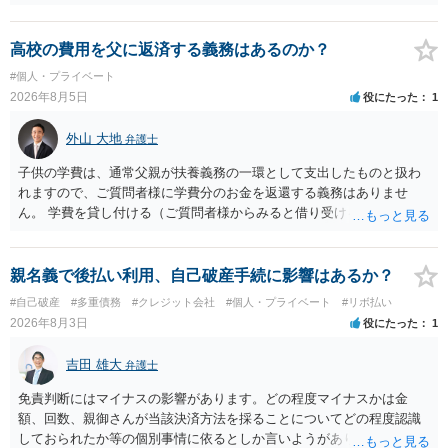
お金が返金できないというだけで、何ら相手を騙していません。 です
ので、詐欺罪の実行行為性が無く罪に問うことはできません。 おそら
く、相手が真実を話せば警察も取り合わないと思いますが、虚偽の内
高校の費用を父に返済する義務はあるのか？
容を述べた場合は、捜査はあるかもしれません。 ただし、捜査におい
#個人・プライベート
て、真実を説明すれば、「ちゃんと返しなさいよ」程度の注意で済む
2026年8月5日
役にたった
1
ことだと思われます。 また、返せるお金が無いのであれば、返せない
のは致し方ありません。真摯に分割して支払うことを相手に告げてい
外山 大地
弁護士
くのみでしょう。 以上、ご参考まで。
子供の学費は、通常父親が扶養義務の一環として支出したものと扱わ
れますので、ご質問者様に学費分のお金を返還する義務はありませ
ん。 学費を貸し付ける（ご質問者様からみると借り受ける）といった
合意がない限りは、法的に返す義務があると主張するのは難しいでし
ょう。
親名義で後払い利用、自己破産手続に影響はあるか？
#自己破産
#多重債務
#クレジット会社
#個人・プライベート
#リボ払い
2026年8月3日
役にたった
1
吉田 雄大
弁護士
免責判断にはマイナスの影響があります。どの程度マイナスかは金
額、回数、親御さんが当該決済方法を採ることについてどの程度認識
しておられたか等の個別事情に依るとしか言いようがありません。 と