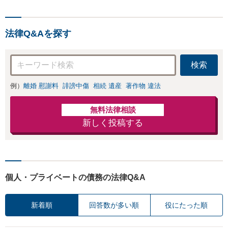
と直接話す精神的
ないます「企業や
負担を軽減「弁護
お店の風評被害対
士の交渉で慰謝料
策／売り上げ低下
金額アップ／減額
法律Q&Aを探す
防止のために尽
交渉も対応可」
力」加害者側の対
【完全個室対応】
応可：開示請求の
検索
意見照会が来たと
きの対処法、被害
例）
離婚 慰謝料
誹謗中傷
相続 遺産
著作物 違法
者との示談交渉
無料法律相談
新しく投稿する
個人・プライベートの債務の法律Q&A
新着順
回答数が多い順
役にたった順