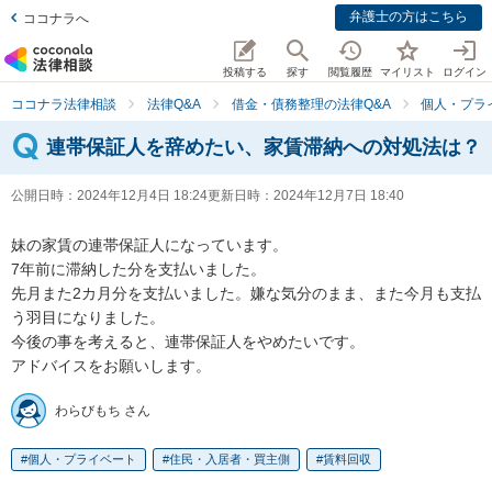
弁護士の方はこちら
ココナラへ
投稿する
探す
閲覧履歴
マイリスト
ログイン
ココナラ法律相談
法律Q&A
借金・債務整理の法律Q&A
個人・プラ
連帯保証人を辞めたい、家賃滞納への対処法は？
公開日時：
2024年12月4日 18:24
更新日時：
2024年12月7日 18:40
妹の家賃の連帯保証人になっています。

7年前に滞納した分を支払いました。

先月また2カ月分を支払いました。嫌な気分のまま、また今月も支払
う羽目になりました。

今後の事を考えると、連帯保証人をやめたいです。

アドバイスをお願いします。
わらびもち さん
個人・プライベート
住民・入居者・買主側
賃料回収