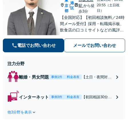
東
港
20:55（土日祝
京
駅
から徒
|
区
都
日）
歩3分
【全国対応】【初回相談無料／24時
間メール受付】採用・転職掲示板、
飲食店の口コミサイトなどの風評被
害対策など実績あり！【刑事】犯罪
の種類を問わず相談可。可能な限り
電話でお問い合わせ
メールでお問い合わせ
早期対応で駆けつけサポート【労
働】不当解雇・残業代請求はおまか
せください
注力分野
離婚・男女問題
【土日・夜間対応
事例1件
料金表有
可】【初回相談30
分無料】「相手方
から書面を提示さ
インターネット
【初回相談30分無
事例3件
料金表有
れたら、サインす
料】状況に応じて
る前にご相談を」
手段を使い分け、
経験豊富な弁護士
他3分野を表示
適切な方法で投稿
が全力で交渉にあ
の削除・発信者情
たります！相手方
報開示請求をおこ