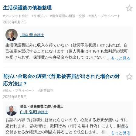
生活保護後の債務整理
#クレジット会社
#リボ払い
#借金返済の相談・交渉
#個人・プライベート
2026年8月7日
川添 圭
弁護士
生活保護費以外に収入を得ていない（就労不能状態）のであれば、自
己破産を選択することになります（個人再生はそもそも裁判所の認可
を受けられず、保護費から弁済金を捻出してはいけないため任意整理
という選択肢もありません）。法テラスの法律扶助を利用すれば弁護
士費用は法テラスが負担し、裁判所の予納金等も法テラスが援助して
くれるため、弁護士へ自己破産を任せれば解決します。
前払い金返金の遅延で詐欺被害届が出された場合の対
応方法は？
#個人・プライベート
#刑事裁判
2026年8月5日
借金・債務整理に強い弁護士
白井 弘昭
弁護士
お話の内容では詐欺には当たらないので、心配する必要が無いように
思われます。 詐欺罪は、欺罔行為（相手を騙す行為）により、財産を
交付させるか経済上の利益を得ることで成立します。 相談者さんは、