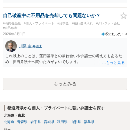
もあれ、依頼しておられる弁護士さんに直ちに具体的状況をお伝えに
なって相談し、善後策を考えることをお勧めします。
自己破産中に不用品を売却しても問題ないか？
#消費者金融
#個人・プライベート
#奨学金
#銀行借り入れ
#クレジット会社
#自己破産
2026年8月1日
役にたった
3
川添 圭
弁護士
これ以上のことは、運用基準との兼ね合いや弁護士の考え方もあるた
め、担当弁護士へ聞いた方がよいでしょう。
もっとみる
都道府県から個人・プライベートに強い弁護士を探す
北海道・東北
北海道
青森県
岩手県
宮城県
秋田県
山形県
福島県