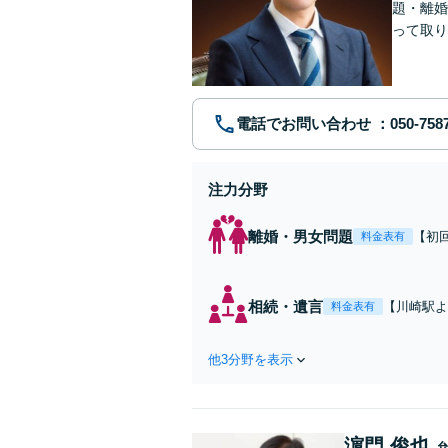
題・離婚
って取り
問い合わ
電話でお問い合わせ
注力分野
離婚・男女問題
【初
料金表有
れた
費・
た弁
相続・遺言
【川崎駅よ
料金表有
ます
作成などの
心がけ，質
他3分野を表示
濵門 俊也