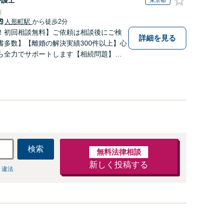
東京都
所
人形町駅
から徒歩2分
！初回相談無料】ご依頼は相談後にご検
詳細を見る
書多数】【離婚の解決実績300件以上】心
ら全力でサポートします【相続問題】複
相続放棄・遺留分なども、基本からわか
します【人形町駅2分】
検索
無料法律相談
新しく投稿する
 違法