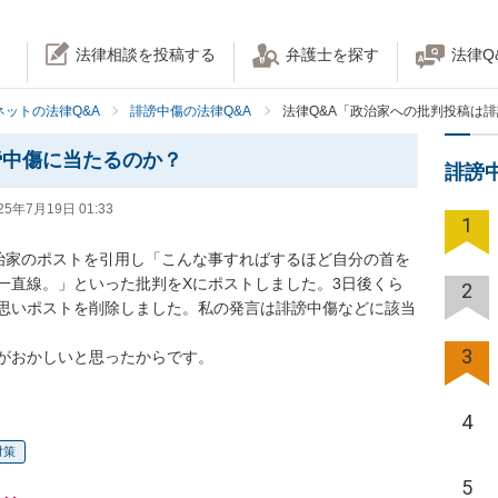
法律相談を投稿する
弁護士を探す
法律Q
ネットの法律Q&A
誹謗中傷の法律Q&A
法律Q&A「政治家への批判投稿は
謗中傷に当たるのか？
誹謗
25年7月19日 01:33
1
治家のポストを引用し「こんな事すればするほど自分の首を
一直線。」といった批判をXにポストしました。3日後くら
2
思いポストを削除しました。私の発言は誹謗中傷などに該当
3
がおかしいと思ったからです。
4
対策
5