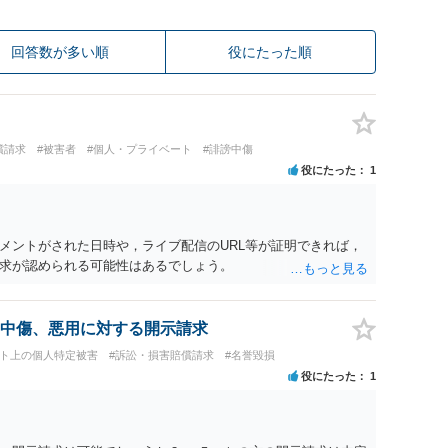
回答数が多い順
役にたった順
償請求
#被害者
#個人・プライベート
#誹謗中傷
役にたった
1
メントがされた日時や，ライブ配信のURL等が証明できれば，
求が認められる可能性はあるでしょう。
中傷、悪用に対する開示請求
ット上の個人特定被害
#訴訟・損害賠償請求
#名誉毀損
役にたった
1