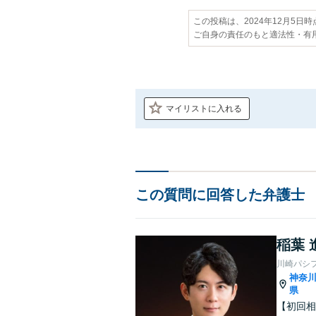
この投稿は、2024年12月5日
ご自身の責任のもと適法性・有
マイリストに入れる
この質問に回答した弁護士
稲葉 
川崎パシ
神奈
県
【初回相