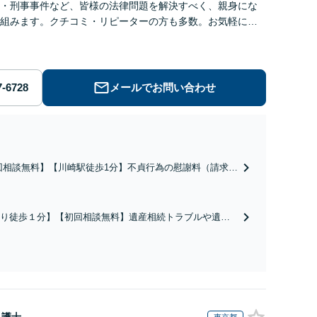
・刑事事件など、皆様の法律問題を解決すべく、親身にな
組みます。クチコミ・リピーターの方も多数。お気軽にお
せ下さい。
メールでお問い合わせ
回相談無料】【川崎駅徒歩1分】不貞行為の慰謝料（請求さ
／請求したい）・熟年離婚・年金分割・婚姻費用・養育
財産分与・離婚の慰謝料など実績多数。川崎地域に根ざし
護士として、あなたの人生の再スタートを全力で後押しし
り徒歩１分】【初回相談無料】遺産相続トラブルや遺言
。
相続問題に豊富な実績があります。安心・信頼・丁寧を
の高いリーガルサービスを目指しております。
弁護士