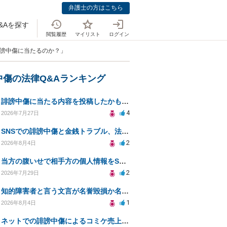
弁護士の方はこちら
&Aを探す
閲覧履歴
マイリスト
ログイン
誹謗中傷に当たるのか？」
中傷の法律Q&Aランキング
誹謗中傷に当たる内容を投稿したかもしれない。開示請求や民事刑事裁判に発展しうるのか教えて欲しい。
4
2026年7月27日
SNSでの誹謗中傷と金銭トラブル、法的対応の相談
2
2026年8月4日
当方の腹いせで相手方の個人情報をSNSで晒してしまい名誉毀損させてしまったかもしれない
2
2026年7月29日
知的障害者と言う文言が名誉毀損か名誉感情の侵害になるか教えてほしい。
1
2026年8月4日
ネットでの誹謗中傷によるコミケ売上減少、損害賠償は可能か？