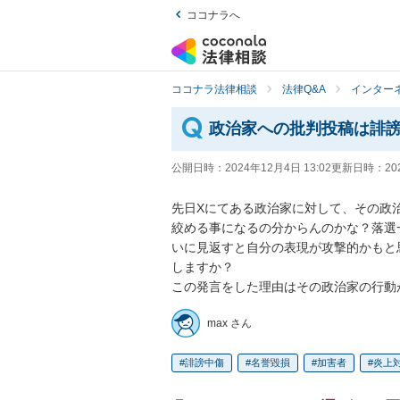
ココナラへ
ココナラ法律相談
法律Q&A
インター
政治家への批判投稿は誹
公開日時：
2024年12月4日 13:02
更新日時：
20
先日Xにてある政治家に対して、その政
絞める事になるの分からんのかな？落選
いに見返すと自分の表現が攻撃的かもと
しますか？

この発言をした理由はその政治家の行動
max さん
誹謗中傷
名誉毀損
加害者
炎上