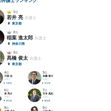
の弁護士ランキング
1
位
若井 亮
弁護士
東京都
2
位
稲葉 進太郎
弁護士
神奈川県
3
位
髙橋 俊太
弁護士
東京都
4
5
位
位
川添 圭
加藤 善大
弁護士
弁護士
大阪府
埼玉県
6
7
位
位
泉 亮介
竹本 真紀
弁護士
弁護士
東京都
愛知県
8
9
位
位