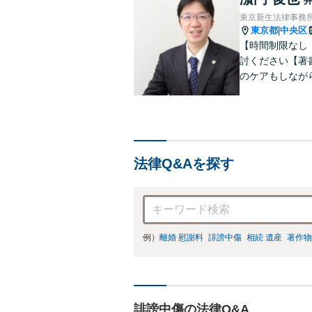
東京新生法律事務
東京都
中央区
|
【時間制限なし
討ください【著
のケアもしなが
雑な遺産分割・
りやすくご説明
法律Q&Aを探す
例）
離婚 慰謝料
誹謗中傷
相続 遺産
著作物
誹謗中傷の法律Q&A