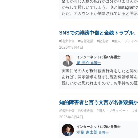
全てが同じ人物の犯行かは分かりませんが
からして難しいでしょう。 XとInstag
ただ、アカウントが削除されていると開示
削除されている場合、今から進めても失敗
相手に全ての弁護士費用を負担させること
せることができるでしょう。訴訟で判決と
SNSでの誹謗中傷と金銭トラブル
ない場合があり何ともいえないところでし
#誹謗中傷
#名誉毀損
#被害者
#個人・プライベ
2026年8月4日
インターネットに強い弁護士
泉 亮介
弁護士
実際にその人が権利侵害行為をしたと認め
あれば，開示請求を経ずに慰謝料請求等を
難しいかと思われますので，お手持ちの証
知的障害者と言う文言が名誉毀損か
#誹謗中傷
#名誉毀損
#個人・プライベート
#
2026年8月4日
インターネットに強い弁護士
稲葉 進太郎
弁護士