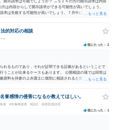
、開示請求は可能でしょうか？ →５ｃｈの方の開示請求は内容
ramの方は内容からして開示請求ができる可能性が高いでしょう。
請求は失敗する可能性が高いでしょう。７月中にアカウントが
する可能性が高いように思われます。 相手を特定できた場合、
は可能でしょうか？ →訴訟外の交渉で相手方が認めれば負担さ
なった場合は、実際の弁護士費用が認められる場合と認められ
、法的対応の相談
ょう。
ート
役にたった
2
られるものであり，それが証明できる証拠があるということで
行うことが出来るケースもあります。 公開相談の場では回答は
拠資料を持参の上弁護士に個別に相談されると良いでしょう。
名誉感情の侵害になるか教えてほしい。
被害者
#肖像権侵害
#訴訟・損害賠償請求
役にたった
1