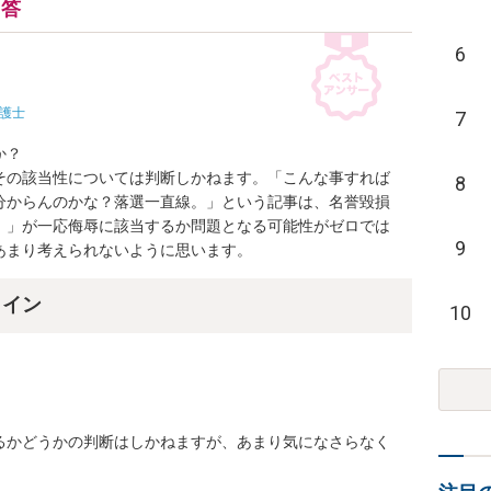
回答
6
護士
7
？

その該当性については判断しかねます。「こんな事すれば
8
分からんのかな？落選一直線。」という記事は、名誉毀損
。」が一応侮辱に該当するか問題となる可能性がゼロでは
9
あまり考えられないように思います。
ライン
10
るかどうかの判断はしかねますが、あまり気になさらなく