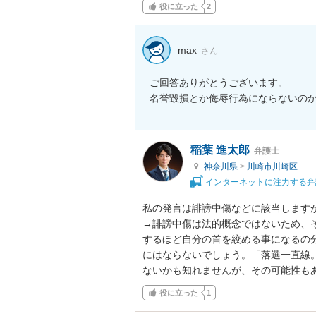
役に立った
2
max
さん
ご回答ありがとうございます。

名誉毀損とか侮辱行為にならないの
稲葉 進太郎
弁護士
神奈川県
>
川崎市川崎区
インターネットに注力する弁
私の発言は誹謗中傷などに該当しますか
→誹謗中傷は法的概念ではないため、
するほど自分の首を絞める事になるの
にはならないでしょう。「落選一直線
ないかも知れませんが、その可能性も
役に立った
1