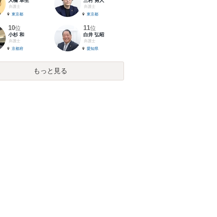
大橋 卓生
三村 勇人
弁護士
弁護士
東京都
東京都
10
11
位
位
小杉 和
白井 弘昭
弁護士
弁護士
京都府
愛知県
もっと見る