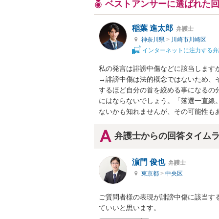
ベストアンサーに選ばれた
稲葉 進太郎
弁護士
神奈川県
>
川崎市川崎区
インターネットに注力する弁
私の発言は誹謗中傷などに該当しますか
→誹謗中傷は法的概念ではないため、
するほど自分の首を絞める事になるの
にはならないでしょう。「落選一直線
ないかも知れませんが、その可能性も
弁護士からの回答タイム
濵門 俊也
弁護士
東京都
>
中央区
ご質問者様の表現が誹謗中傷に該当す
ていいと思います。