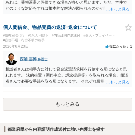
ことの立証は簡単ではありません。 刑事事件化が出来るのであれば、
あれば、受領遅滞と評価できる場合が多いと思います。ただ、本件で
返金交渉で有利になる可能性がありますが、民事上の詐欺の立証以上
どのような対応をすれば根本的な解決が図られるのかが問題になるた
に難しいところがあります。 こちらについては、一度、最寄りの警察
め、詳しい事情が必要です。弁護士へ直接相談した方がよい事案と思
署に被害相談をするようにしてください。 具体的な見通しに関して
料します。
は、証拠を拝見する必要があるため、直接弁護士にご相談された方が
個人間借金、物品売買の返済･返金について
良いかと思います。
#債権回収代行
#140万円以下
#内容証明作成送付
#個人・プライベート
#音信不通・行方不明の相手
2026年6月23日
役にたった
1
西浦 嘉博
弁護士
相談者さんは相手方に対して貸金返還請求権を行使する形になると思
われます。 法的措置（調停申立、訴訟提起等）を取られる場合、相談
者さんで必要な手続を取る形になります。 それぞれ費用や労力、時間
を要し、債務名義（判決等）を得たとしても、相手方に資力がなけれ
ば回収できないリスクがあることに留意ください。 一般民事となりま
すので、お住まいの地域の市役所での法律相談会の利用や、（資力要
もっとみる
件がありますが）法テラスでの相談を検討ください。
都道府県から内容証明作成送付に強い弁護士を探す