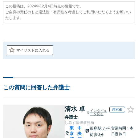
この投稿は、2024年12月4日時点の情報です。
ご自身の責任のもと適法性・有用性を考慮してご利用いただくようお願いい
たします。
マイリストに入れる
この質問に回答した弁護士
清水 卓
東京都
インタビュ
ーを見る
弁護士
しみず法律事務所
東
中
銀座駅
から
営業時間：本
京
央
|
日定休日
徒歩3分