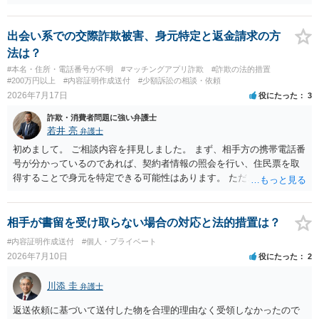
言ってきたとしても、あなたが同意していない以上、分割払いの合意
は成立していません。当初の返済期日も過ぎているため、一括返済を
求める権利があります。 具体的には、以下の手順で進めるのが効果的
出会い系での交際詐欺被害、身元特定と返金請求の方
です。 分割拒否と一括請求の通知：PayPayのメッセージ等で「分割
法は？
払いには同意していないため、残額の一括払いを求める」旨を明確に
#本名・住所・電話番号が不明
#マッチングアプリ詐欺
#詐欺の法的措置
伝えます。 相手の本名・住所の確認：応じない場合に法的手段（少額
#200万円以上
#内容証明作成送付
#少額訴訟の相談・依頼
訴訟など）をとるには、相手の身元が必要です。分からない場合は、
2026年7月17日
役にたった
3
まず本名や住所の特定を進めてください。 相手が購入した高額商品
詐欺・消費者問題に強い弁護士
（Switch2等）の事実も踏まえ、応じない場合は法的措置を辞さない姿
若井 亮
弁護士
勢で交渉に臨むのが現実的かと思います。
初めまして。 ご相談内容を拝見しました。 まず、相手方の携帯電話番
号が分かっているのであれば、契約者情報の照会を行い、住民票を取
得することで身元を特定できる可能性はあります。 ただ、他人名義の
携帯電話であるなどした場合には特定に結びつけることは難しいとこ
ろです。 LINEについても、詐欺の事案であれば照会できる可能性はあ
りますが、携帯電話の番号を経由する方法より難しくなります。 身元
相手が書留を受け取らない場合の対応と法的措置は？
を特定した後は、返金の理屈があるかどうかを確認していきます。 基
#内容証明作成送付
#個人・プライベート
本的に贈与に該当する場合には返金請求ができません。 詐欺を含め、
2026年7月10日
役にたった
2
当方に返金の理屈があるかどうかを確認していきます。 さらに、渡し
た金額について、裏付けがあるかどうかも精査します。 上記を経て、
川添 圭
弁護士
身元の特定、返金の理屈があると判断できるのであれば、まずは交渉
からスタートすることになるでしょう。 ご理解のとおり、詐欺である
返送依頼に基づいて送付した物を合理的理由なく受領しなかったので