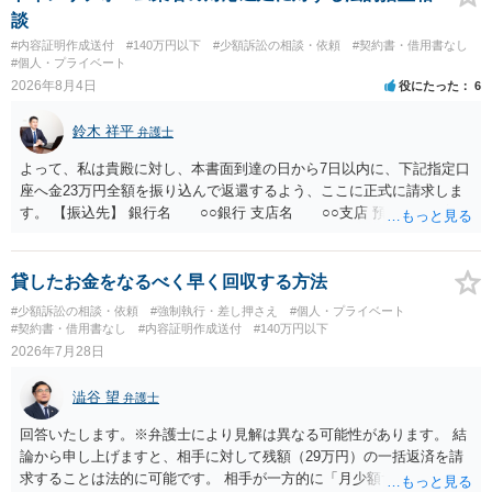
談
#内容証明作成送付
#140万円以下
#少額訴訟の相談・依頼
#契約書・借用書なし
#個人・プライベート
2026年8月4日
役にたった
6
鈴木 祥平
弁護士
よって、私は貴殿に対し、本書面到達の日から7日以内に、下記指定口
座へ金23万円全額を振り込んで返還するよう、ここに正式に請求しま
す。 【振込先】 銀行名 ○○銀行 支店名 ○○支店 預金種別 普通
口座番号 ○○○○○○○ 口座名義 ○○○○ 万一、上記期限までに返金がな
されない場合には、貴殿には任意に返金する意思がないものと判断
し、やむを得ず、返還金23万円及びこれに対する遅延損害金の支払い
貸したお金をなるべく早く回収する方法
を求める民事訴訟、支払督促その他必要な法的手続を直ちに講じま
#少額訴訟の相談・依頼
#強制執行・差し押さえ
#個人・プライベート
す。 その際には、訴訟に要する費用その他法令上認められる金員につ
#契約書・借用書なし
#内容証明作成送付
#140万円以下
いても併せて請求する予定ですので、あらかじめ申し添えます。 本件
2026年7月28日
は、貴殿自らが契約を解約したことによって生じた返還義務の履行を
求めるものにすぎません。貴殿の仕入先との取引関係や返金時期など
澁谷 望
弁護士
の内部事情は、私に対する返還義務の発生や履行時期には何ら影響を
及ぼすものではありません。 これ以上、本件の解決を不必要に遅延さ
回答いたします。※弁護士により見解は異なる可能性があります。 結
せることなく、誠意をもって速やかに返金手続を履行されるよう、強
論から申し上げますと、相手に対して残額（29万円）の一括返済を請
く求めます。 以上
求することは法的に可能です。 相手が一方的に「月少額ずつ返す」と