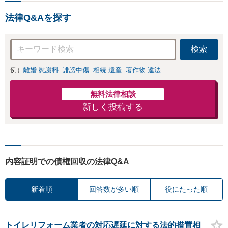
応・納得できる解決を」
し・認知・親子関
「刑事裁判のニーズにも対
係不存在確認など
法律Q&Aを探す
応」【休日・夜間相談可】
もご相談下さい
【子連れ相談可】
検索
例）
離婚 慰謝料
誹謗中傷
相続 遺産
著作物 違法
無料法律相談
新しく投稿する
内容証明での債権回収の法律Q&A
新着順
回答数が多い順
役にたった順
トイレリフォーム業者の対応遅延に対する法的措置相