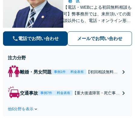
都
区
【電話・WEBによる初回無料相談も
可】弊事務所では、来所頂いての面
談以外にも、電話・オンライン形式
での初回無料相談も実施中。すぐに
弁護士にご相談頂くことで、今のご
電話でお問い合わせ
メールでお問い合わせ
不安が和らぐとともに、問題解決の
ために前に進むことができます。
注力分野
離婚・男女問題
【初回相談無料】
事例1件
料金表有
【電話・オンライ
ン相談対応】あな
たにとって有利な
交通事故
【重大後遺障害・死亡事案
事例7件
料金表有
条件で離婚ができ
などの実績多数】「被害者
るよう、経験豊富
救済を第一に」一日でも早
な弁護士が多角的
他6分野を表示
く日常を取り戻せるよう、
な視点でアドバイ
私が力になります【初回相
ス「親権・監護
談無料】【電話・オンライ
権・面会交流に実
ン相談対応】「スピード対
績あり」子の引渡