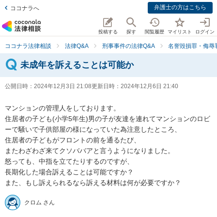
弁護士の方はこちら
ココナラへ
投稿する
探す
閲覧履歴
マイリスト
ログイン
ココナラ法律相談
法律Q&A
刑事事件の法律Q&A
名誉毀損罪・侮辱
未成年を訴えることは可能か
公開日時：
2024年12月3日 21:08
更新日時：
2024年12月6日 21:40
マンションの管理人をしております。

住居者の子ども(小学5年生)男の子が友達を連れてマンションのロビ
ーで騒いで子供部屋の様になっていた為注意したところ、

住居者の子どもがフロントの前を通るたび、

またわざわざ来てクソババアと言うようになりました。

怒っても、中指を立てたりするのですが、

長期化した場合訴えることは可能ですか？

また、もし訴えられるなら訴える材料は何が必要ですか？
クロム さん