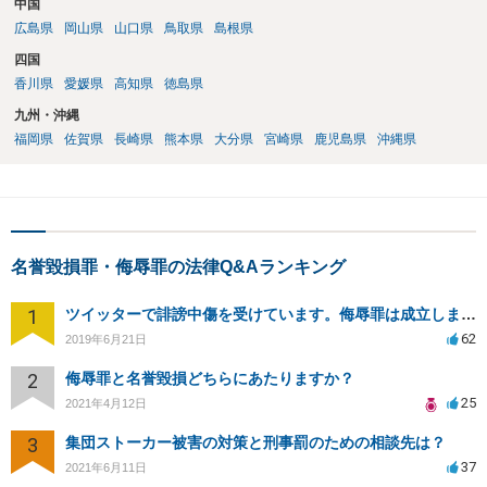
中国
広島県
岡山県
山口県
鳥取県
島根県
四国
香川県
愛媛県
高知県
徳島県
九州・沖縄
福岡県
佐賀県
長崎県
熊本県
大分県
宮崎県
鹿児島県
沖縄県
名誉毀損罪・侮辱罪の法律Q&Aランキング
1
ツイッターで誹謗中傷を受けています。侮辱罪は成立しますか？
62
2019年6月21日
2
侮辱罪と名誉毀損どちらにあたりますか？
25
2021年4月12日
3
集団ストーカー被害の対策と刑事罰のための相談先は？
37
2021年6月11日