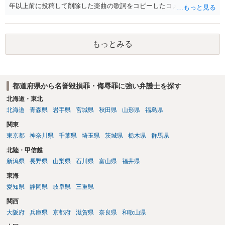
年以上前に投稿して削除した楽曲の歌詞をコピーしたコメント」とい
うのが、あなたが歌詞を盗用したという事実摘示なのであれば、名誉
毀損の可能性がありますが、それ以外の意味であれば回答は変わりま
す。 「私が学生時代にいじられていた」ことは、単にそれだけでは権
もっとみる
利侵害とは言い難いところです（いじめの事実をアウティングされ
た、といった意味であれば権利侵害性が出てくる可能性はあります
が）。
都道府県から名誉毀損罪・侮辱罪に強い弁護士を探す
北海道・東北
北海道
青森県
岩手県
宮城県
秋田県
山形県
福島県
関東
東京都
神奈川県
千葉県
埼玉県
茨城県
栃木県
群馬県
北陸・甲信越
新潟県
長野県
山梨県
石川県
富山県
福井県
東海
愛知県
静岡県
岐阜県
三重県
関西
大阪府
兵庫県
京都府
滋賀県
奈良県
和歌山県