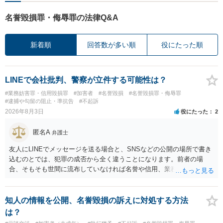
名誉毀損罪・侮辱罪の法律Q&A
新着順
回答数が多い順
役にたった順
LINEで会社批判、警察が立件する可能性は？
#業務妨害罪・信用毀損罪
#加害者
#名誉毀損
#名誉毀損罪・侮辱罪
#逮捕や勾留の阻止・準抗告
#不起訴
2026年8月3日
役にたった
2
匿名A
弁護士
友人にLINEでメッセージを送る場合と、SNSなどの公開の場所で書き
込むのとでは、犯罪の成否から全く違うことになります。前者の場
合、そもそも世間に流布していなければ名誉や信用、業務にかかる犯
罪は成立しないことになります。
知人の情報を公開、名誉毀損の訴えに対処する方法
は？