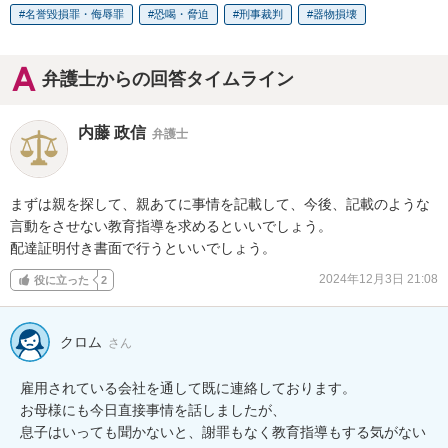
名誉毀損罪・侮辱罪
恐喝・脅迫
刑事裁判
器物損壊
弁護士からの回答タイムライン
内藤 政信
弁護士
まずは親を探して、親あてに事情を記載して、今後、記載のような

言動をさせない教育指導を求めるといいでしょう。

配達証明付き書面で行うといいでしょう。
2024年12月3日 21:08
役に立った
2
クロム
さん
雇用されている会社を通して既に連絡しております。

お母様にも今日直接事情を話しましたが、

息子はいっても聞かないと、謝罪もなく教育指導もする気がない