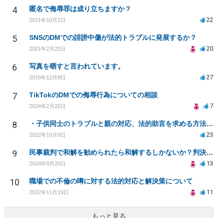
4
匿名で侮辱罪は成り立ちますか？
22
2021年10月2日
5
SNSのDMでの誹謗中傷が法的トラブルに発展するか？
20
2021年2月22日
6
写真を晒すと言われています。
27
2019年12月8日
7
TikTokのDMでの侮辱行為についての相談
7
2024年2月22日
8
・子供同士のトラブルと親の対応、法的助言を求める方法は？
23
2022年10月9日
9
民事裁判で和解を勧められたら和解するしかないか？判決で大きく結果が変わることはありますか？
13
2024年9月20日
10
職場での不倫の噂に対する法的対応と解決策について
11
2022年11月19日
もっと見る