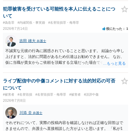
求する場合もありますが、認められるのはごく一部です。 ５事案の詳
細な検討が必要です。遅延損害金の発生なども確認するとよいでしょ
犯罪被害を受けている可能性を本人に伝えることにつ
う。 ６弁護士に窓口を一本化して、直接連絡を避けることも方法の一
いて
つです。
#偽造罪
#内縁関係・事実婚
#名誉毀損罪・侮辱罪
2026年7月14日
役にたった
1
吉田 雄大
弁護士
不誠実な元彼の行為に困惑されていることと思います。 結論から申し
上げますと、法的に問題があるため伝達はお勧めできません。 なお、
仮に当職が貴女からご依頼を頂戴する立場だった場合でも、女性の夫
への伝達については「お引き受けできない」旨説明することになりま
す。 文書偽造の事実を当該男性に伝達することは、事実上、妻が不倫
していたことを伝えるのと同じ効果をもちます。もちろん不倫はよく
ライブ配信中の中傷コメントに対する法的対応の可否
ないことですが、それを別の方（とりわけ、女性にとって最も知られ
について
たくない相手である夫）に事実上であれ伝えることは別の法的問題
#被害者
#名誉毀損
#名誉毀損罪・侮辱罪
#被害者
#誹謗中傷
（プライバシー権侵害の問題）が発生します。
2026年7月8日
川添 圭
弁護士
それぞれについて、実際の投稿内容を確認しなければ正確な回答はで
きませんので、弁護士へ直接相談した方がよいと思います。 「私が1