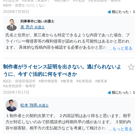
#示談交渉
#加害者（未成年）
#執行猶予
#不起訴
#名誉毀損罪・侮辱罪
#前科・前歴をつけたくない
2026年7月30日
役にたった
1
刑事事件に強い弁護士
泉 亮介
弁護士
氏名と住所が、第三者からも特定できるような内容であった場合、プ
ライバシー権侵害等の権利侵害が認められる可能性はあるかと思われ
ます。 具体的な投稿内容を確認する必要があるかと思われますので、
ご不安であれば親に相談の上で、個別に弁護士にご相談されると良い
でしょう。
制作者がライセンス証明を出さない。逃げられないよ
うに、今すぐ法的に何をすべきか
#訴訟・損害賠償請求
#著作権侵害
#被害者
#名誉毀損
#被害者
#名誉毀損罪・侮辱罪
2026年7月17日
役にたった
1
松本 翔馬
弁護士
１制作者との契約次第です。 ２内容証明はあり得ると思います。相手
方が対応しないのみで賠償請求は時期尚早の感があります。 ３契約内
容や損害額、相手方の支払能力などを考慮して検討されるとよいでし
ょう ４損害賠償請求が考えられます。調査費用や弁護士費用も含め請