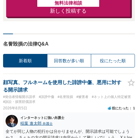
無料法律相談
新しく投稿する
名誉毀損の法律Q&A
新着順
回答数が多い順
役にたった順
顔写真、フルネームを使用した誹謗中傷、悪用に対す
る開示請求
#発信者情報開示請求
#誹謗中傷
#名誉毀損
#被害者
#ネット上の個人特定被害
#訴訟・損害賠償請求
2026年8月5日
役にたった
1
インターネットに強い弁護士
稲葉 進太郎
弁護士
全てが同じ人物の犯行かは分かりませんが、開示請求は可能でしょう
か？ →５ｃｈの方の開示請求は内容からして難しいでしょう。 XとIns