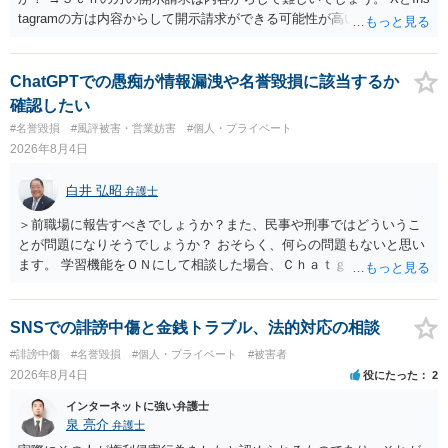
tagramの方は内容からして開示請求ができる可能性が高いでしょう。
ただ、アカウントが削除されていると開示請求は失敗する可能性が高
いでしょう。７月中にアカウントが削除されている場合、今から進め
ても失敗する可能性が高いように思われます。 相手を特定できた場
ChatGPTでの愚痴が情報漏洩や名誉毀損に該当するか
合、相手に全ての弁護士費用を負担させることは可能でしょうか？ →
確認したい
訴訟外の交渉で相手方が認めれば負担させることができるでしょう。
#名誉毀損
#風評被害・営業妨害
#個人・プライベート
訴訟で判決となった場合は、実際の弁護士費用が認められる場合と認
2026年8月4日
められない場合があり何ともいえないところでしょう。
白井 弘昭
弁護士
＞前職場に報告すべきでしょうか？また、民事や刑事ではどういうこ
とが問題になりそうでしょうか？ おそらく、何らの問題もないと思い
ます。 学習機能をＯＮにして相談した場合、Ｃｈａｔｇｐｔがｏｐｅ
ｎＡＩに相談内容を蓄積し、他の質問者への何らかの回答の際に参照
する可能性がありますが、個人名や会社名を特定していない限り、一
般論として抽象化されて回答に織り込まれる可能性が生じるにすぎま
SNSでの誹謗中傷と金銭トラブル、法的対応の相談
せんので、その情報自体が、秘密情報に当たるとは思えませんし、名
#誹謗中傷
#名誉毀損
#個人・プライベート
#被害者
誉棄損として、個人や会社に対する誹謗中傷の不特定多数への公開に
2026年8月4日
役にたった
2
当たるとも思われません。 もちろん、誰がその内容をｃｈａｔｇｐｔ
に入力したかも第三者にしられることはないので、個人や会社の特定
インターネットに強い弁護士
をせずに書き込んだことで（おそらく特定して書き込んだとして
泉 亮介
弁護士
も）、相談者さんが刑事民事の責任に問われることはないでしょう。