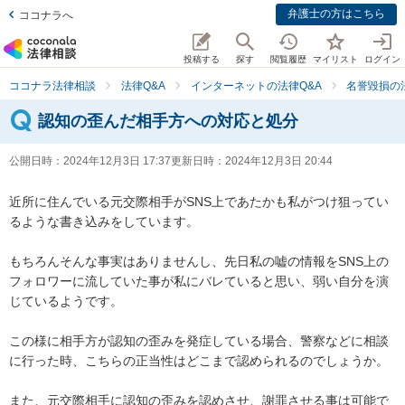
弁護士の方はこちら
ココナラへ
投稿する
探す
閲覧履歴
マイリスト
ログイン
ココナラ法律相談
法律Q&A
インターネットの法律Q&A
名誉毀損の
認知の歪んだ相手方への対応と処分
公開日時：
2024年12月3日 17:37
更新日時：
2024年12月3日 20:44
近所に住んでいる元交際相手がSNS上であたかも私がつけ狙ってい
るような書き込みをしています。

もちろんそんな事実はありませんし、先日私の嘘の情報をSNS上の
フォロワーに流していた事が私にバレていると思い、弱い自分を演
じているようです。

この様に相手方が認知の歪みを発症している場合、警察などに相談
に行った時、こちらの正当性はどこまで認められるのでしょうか。

また、元交際相手に認知の歪みを認めさせ、謝罪させる事は可能で