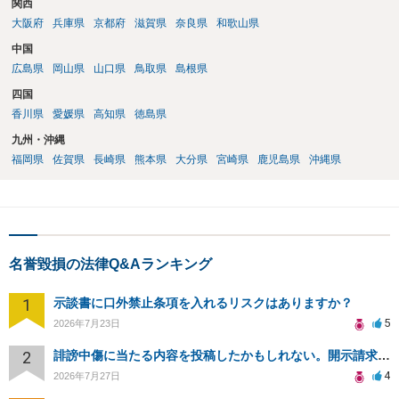
関西
大阪府
兵庫県
京都府
滋賀県
奈良県
和歌山県
中国
広島県
岡山県
山口県
鳥取県
島根県
四国
香川県
愛媛県
高知県
徳島県
九州・沖縄
福岡県
佐賀県
長崎県
熊本県
大分県
宮崎県
鹿児島県
沖縄県
名誉毀損の法律Q&Aランキング
1
示談書に口外禁止条項を入れるリスクはありますか？
5
2026年7月23日
2
誹謗中傷に当たる内容を投稿したかもしれない。開示請求や民事刑事裁判に発展しうるのか教えて欲しい。
4
2026年7月27日