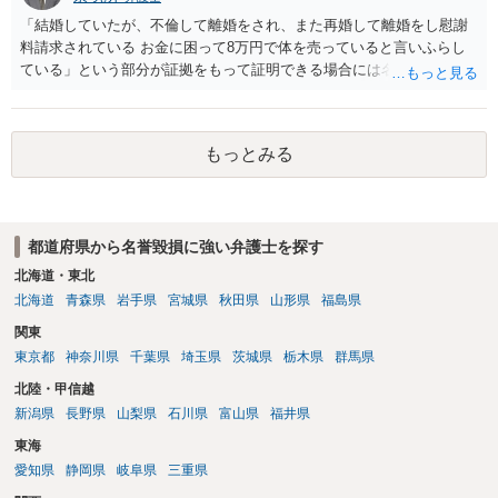
「結婚していたが、不倫して離婚をされ、また再婚して離婚をし慰謝
料請求されている お金に困って8万円で体を売っていると言いふらし
ている」という部分が証拠をもって証明できる場合には名誉権侵害や
プライバシー権侵害等を主張し慰謝料請求ができる可能性はあるでし
ょう。 既に弁護士にご依頼されているとのことですので，依頼中の弁
護士と打ち合わせの末どのように対応するかを決められると良いでし
もっとみる
ょう。
都道府県から名誉毀損に強い弁護士を探す
北海道・東北
北海道
青森県
岩手県
宮城県
秋田県
山形県
福島県
関東
東京都
神奈川県
千葉県
埼玉県
茨城県
栃木県
群馬県
北陸・甲信越
新潟県
長野県
山梨県
石川県
富山県
福井県
東海
愛知県
静岡県
岐阜県
三重県