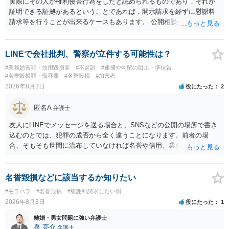
実際にその人が権利侵害行為をしたと認められるものであり，それが
私見ながらご参考まで。
証明できる証拠があるということであれば，開示請求を経ずに慰謝料
請求等を行うことが出来るケースもあります。 公開相談の場では回答
は難しいかと思われますので，お手持ちの証拠資料を持参の上弁護士
に個別に相談されると良いでしょう。
LINEで会社批判、警察が立件する可能性は？
#業務妨害罪・信用毀損罪
#不起訴
#逮捕や勾留の阻止・準抗告
#名誉毀損罪・侮辱罪
#名誉毀損
#加害者
2026年8月3日
役にたった
2
匿名A
弁護士
友人にLINEでメッセージを送る場合と、SNSなどの公開の場所で書き
込むのとでは、犯罪の成否から全く違うことになります。前者の場
合、そもそも世間に流布していなければ名誉や信用、業務にかかる犯
罪は成立しないことになります。
名誉毀損などに該当するか知りたい
#モラハラ
#名誉毀損
#慰謝料請求したい側
2026年8月3日
役にたった
1
離婚・男女問題に強い弁護士
泉 亮介
弁護士