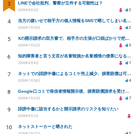
3
LINEで会社批判、警察が立件する可能性は？
2
2026年8月3日
4
当方の腹いせで相手方の個人情報をSNSで晒してしまい名誉毀損させてしまったかもしれない
2
2026年7月29日
5
Xの開示請求の双方審で、相手方の主張が口頭ばかりで把握しきれません
3
2026年7月22日
6
知的障害者と言う文言が名誉毀損か名誉感情の侵害になるか教えてほしい。
1
2026年8月4日
7
ネットでの誹謗中傷によるコミケ売上減少、損害賠償は可能か？
4
2026年7月30日
8
Google口コミで発信者情報開示後、損害賠償請求を受けています。示談について相談です。
7
2026年7月14日
9
誹謗中傷に該当するかと開示請求のリスクを知りたい
2026年8月1日
10
ネットストーカーと晒された
3
2026年7月27日