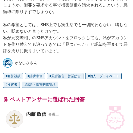
しょうか。謝罪を要求する事で損害賠償を請求される…という、悪
循環に陥りますでしょうか。

私の希望としては、SNS上でも実生活でも一切関わらない、噂しな
い、貶めないと言うだけです。

私が元交際相手のSNSアカウントをブロックしても、私がアカウン
トを作り替えても追ってきては「見つかった」と認知を歪ませて悪
評を周りに振りまいています。
かなしみ さん
名誉毀損
誹謗中傷
風評被害・営業妨害
個人・プライベート
被害者
訴訟・損害賠償請求
ベストアンサーに選ばれた回答
内藤 政信
弁護士