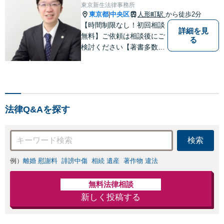
策／売り上げ低下
東京新生法律事務所
金額アップ／減額
防止のために尽
東京都
中央区
人形町駅
から徒歩2分
|
交渉も対応可」
力」加害者側の対
【時間制限なし！初回相談
【完全個室対応】
詳細を見
応可：開示請求の
無料】ご依頼は相談後にご
る
意見照会が来たと
検討ください【著書多数】
きの対処法、被害
【離婚の解決実績300件以
者との示談交渉
上】心のケアもしながら全
力でサポートします【相続
問題】複雑な遺産分割・相
続放棄・遺留分なども、基
法律Q&Aを探す
本からわかりやすくご説明
します【人形町駅2分】
検索
例）
離婚 慰謝料
誹謗中傷
相続 遺産
著作物 違法
無料法律相談
新しく投稿する