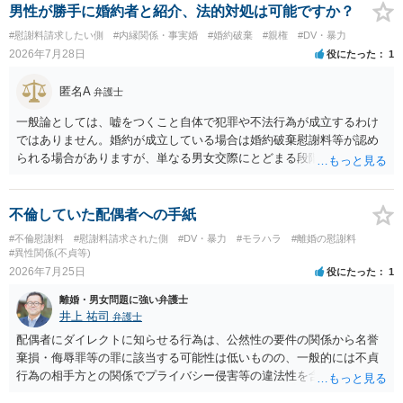
を進める選択を採らざるを得ないことが圧倒的多数です。
男性が勝手に婚約者と紹介、法的対処は可能ですか？
#慰謝料請求したい側
#内縁関係・事実婚
#婚約破棄
#親権
#DV・暴力
2026年7月28日
役にたった
1
匿名A
弁護士
一般論としては、嘘をつくこと自体で犯罪や不法行為が成立するわけ
ではありません。婚約が成立している場合は婚約破棄慰謝料等が認め
られる場合がありますが、単なる男女交際にとどまる段階の場合、独
身偽装その他貞操権侵害事案は別として、信頼関係破壊行為について
慰謝料は生じないことが多いと思われます。 お怒りはごもっともです
が、仮に交際を進めたとしても後に相手を信頼できなくなる可能性が
不倫していた配偶者への手紙
高かったということですので、むしろ結婚しなくてよかったと割り切
#不倫慰謝料
#慰謝料請求された側
#DV・暴力
#モラハラ
#離婚の慰謝料
って、交際を終わらせるのがよいと思います。
#異性関係(不貞等)
2026年7月25日
役にたった
1
離婚・男女問題に強い弁護士
井上 祐司
弁護士
配偶者にダイレクトに知らせる行為は、公然性の要件の関係から名誉
棄損・侮辱罪等の罪に該当する可能性は低いものの、一般的には不貞
行為の相手方との関係でプライバシー侵害等の違法性を含む行為で
す。 そのため、そのことを知った相手方の夫婦関係への影響が大きい