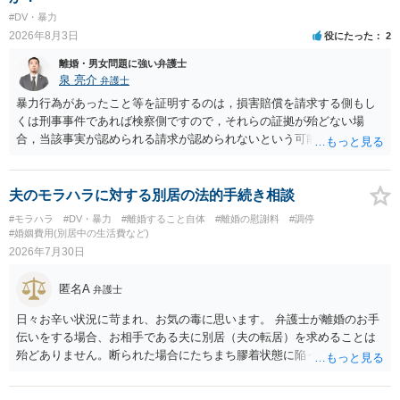
#DV・暴力
2026年8月3日
役にたった
2
離婚・男女問題に強い弁護士
泉 亮介
弁護士
暴力行為があったこと等を証明するのは，損害賠償を請求する側もし
くは刑事事件であれば検察側ですので，それらの証拠が殆どない場
合，当該事実が認められる請求が認められないという可能性はあるで
しょう。
夫のモラハラに対する別居の法的手続き相談
#モラハラ
#DV・暴力
#離婚すること自体
#離婚の慰謝料
#調停
#婚姻費用(別居中の生活費など)
2026年7月30日
匿名A
弁護士
日々お辛い状況に苛まれ、お気の毒に思います。 弁護士が離婚のお手
伝いをする場合、お相手である夫に別居（夫の転居）を求めることは
殆どありません。断られた場合にたちまち膠着状態に陥ってしまうの
と、同居中の依頼者ご本人をますます窮地に陥らせてしまう可能性が
高いためです。 実務的には、ご相談者さまが転居する形で離婚協議等