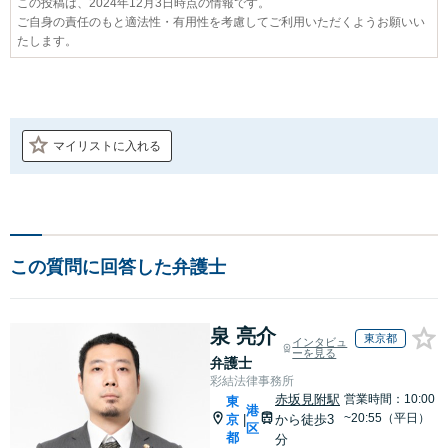
この投稿は、2024年12月3日時点の情報です。
ご自身の責任のもと適法性・有用性を考慮してご利用いただくようお願いい
たします。
マイリストに入れる
この質問に回答した弁護士
泉 亮介
東京都
インタビュ
ーを見る
弁護士
彩結法律事務所
赤坂見附駅
営業時間：10:00
東
港
~20:55（平日）
京
から徒歩3
|
区
都
分