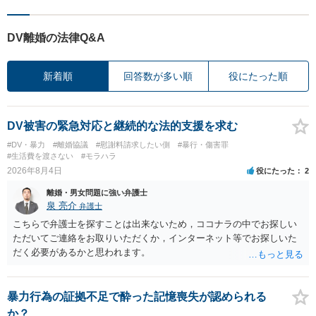
DV離婚の法律Q&A
新着順
回答数が多い順
役にたった順
DV被害の緊急対応と継続的な法的支援を求む
#DV・暴力
#離婚協議
#慰謝料請求したい側
#暴行・傷害罪
#生活費を渡さない
#モラハラ
2026年8月4日
役にたった
2
離婚・男女問題に強い弁護士
泉 亮介
弁護士
こちらで弁護士を探すことは出来ないため，ココナラの中でお探しい
ただいてご連絡をお取りいただくか，インターネット等でお探しいた
だく必要があるかと思われます。
暴力行為の証拠不足で酔った記憶喪失が認められる
か？