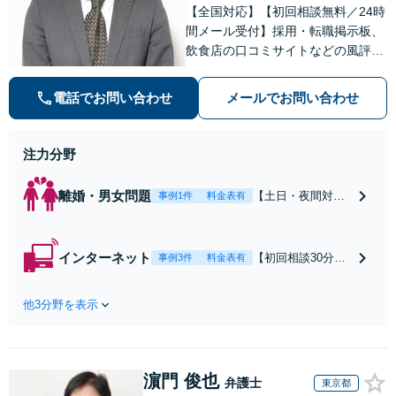
【全国対応】【初回相談無料／24時
間メール受付】採用・転職掲示板、
飲食店の口コミサイトなどの風評被
害対策など実績あり！【刑事】犯罪
の種類を問わず相談可。可能な限り
電話でお問い合わせ
メールでお問い合わせ
早期対応で駆けつけサポート【労
働】不当解雇・残業代請求はおまか
せください
注力分野
離婚・男女問題
【土日・夜間対応
事例1件
料金表有
可】【初回相談30
分無料】「相手方
から書面を提示さ
インターネット
【初回相談30分無
事例3件
料金表有
れたら、サインす
料】状況に応じて
る前にご相談を」
手段を使い分け、
経験豊富な弁護士
他3分野を表示
適切な方法で投稿
が全力で交渉にあ
の削除・発信者情
たります！相手方
報開示請求をおこ
と直接話す精神的
ないます「企業や
負担を軽減「弁護
濵門 俊也
お店の風評被害対
弁護士
東京都
士の交渉で慰謝料