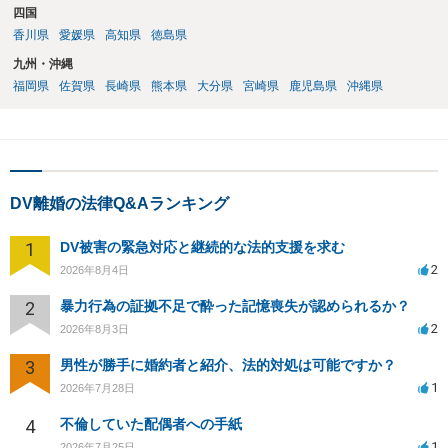
四国
香川県
愛媛県
高知県
徳島県
九州・沖縄
福岡県
佐賀県
長崎県
熊本県
大分県
宮崎県
鹿児島県
沖縄県
DV離婚の法律Q&Aランキング
1
DV被害の緊急対応と継続的な法的支援を求む
2
2026年8月4日
2
暴力行為の証拠不足で酔った記憶喪失が認められるか？
2
2026年8月3日
3
男性が勝手に婚約者と紹介、法的対処は可能ですか？
1
2026年7月28日
4
不倫していた配偶者への手紙
1
2026年7月25日