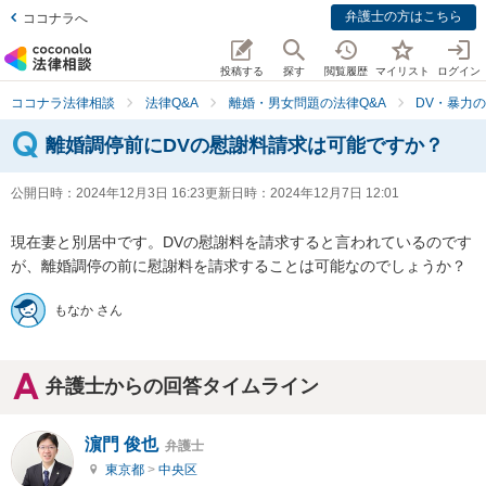
弁護士の方はこちら
ココナラへ
投稿する
探す
閲覧履歴
マイリスト
ログイン
ココナラ法律相談
法律Q&A
離婚・男女問題の法律Q&A
DV・暴力の
離婚調停前にDVの慰謝料請求は可能ですか？
公開日時：
2024年12月3日 16:23
更新日時：
2024年12月7日 12:01
現在妻と別居中です。DVの慰謝料を請求すると言われているのです
が、離婚調停の前に慰謝料を請求することは可能なのでしょうか？
もなか さん
弁護士からの回答タイムライン
濵門 俊也
弁護士
東京都
>
中央区