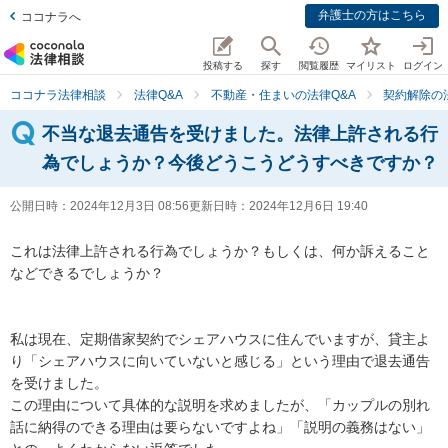
弁護士の方はこちら
ココナラへ
投稿する
探す
閲覧履歴
マイリスト
ログイン
ココナラ法律相談
法律Q&A
不動産・住まいの法律Q&A
契約解除の
不当な退去通告を受けました。法律上許される行
為でしょうか？今後どうこうどうすべきですか？
公開日時：
2024年12月3日 08:56
更新日時：
2024年12月6日 19:40
これは法律上許される行為でしょうか？もしくは、何か訴えること
などできるでしょうか？

私は現在、定期借家契約でシェアハウスに住んでいますが、貸主よ
り「シェアハウスに向いていないと感じる」という理由で退去通告
を受けました。

この理由について具体的な説明を求めましたが、「カップルの別れ
話に納得のできる理由は要らないですよね」「説明の義務はない」