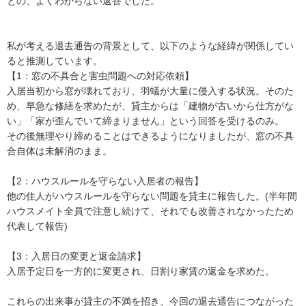
との、よくわからない返答でした。

私が考える退去通告の背景として、以下のような経緯が関係してい
ると推測しています。

【1：窓の不具合と害虫問題への対応依頼】

入居当初から窓が壊れており、羽蟻が大量に侵入する状況。そのた
め、早急な修繕を求めたが、貸主からは「建物が古いから仕方がな
い」「家が歪んでいて締まりません」という回答を受けるのみ。

その後無理やり締めることはできるようになりましたが、窓の不具
合自体は未解消のまま。

【2：ハウスルールを守らない入居者の報告】

他の住人がハウスルールを守らない問題を貸主に報告した。(半年間
ハウスメイト全員で注意し続けて、それでも改善されなかったため
代表して報告)

【3：入居日の変更と返金請求】

入居予定日を一方的に変更され、日割り家賃の返金を求めた。

これらの出来事が貸主の不満を招き、今回の退去通告につながった