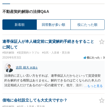
不動産契約解除の法律Q&A
新着順
回答数が多い順
役にたった順
連帯保証人が本人確定前に賃貸解約手続きをすること
に関して
#契約解除
#賃貸契約トラブル
#住民・入居者・買主側
2026年8月3日
役にたった
3
吉田 雄大
弁護士
法律的に正しい言い方をすれば、連帯保証人だからといって賃貸借契
約を解約する権限はありません。解約できるのは亡くなられた本人の
法定相続人だけであるのが一応の建前です。他方、法律論はさてお
き、事実上であれ明渡が完了すれば賃貸人としてはそれ以上のことを
する動機づけがなくなります。 今回進められつつある手続はあくまで
も、建物を賃貸人に一日も早く明け渡すための便宜的方法として理解
借地に会社設立しても大丈夫ですか？
するのが良いと思います。またその方法で進めた方が、連帯保証人で
#契約解除
#住民・入居者・買主側