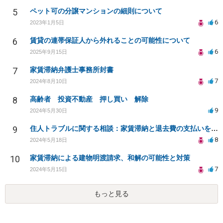
5
ペット可の分譲マンションの細則について
6
2023年1月5日
6
賃貸の連帯保証人から外れることの可能性について
6
2025年9月15日
7
家賃滞納弁護士事務所封書
7
2024年8月10日
8
高齢者 投資不動産 押し買い 解除
9
2024年5月30日
9
住人トラブルに関する相談：家賃滞納と退去費の支払いを拒否され、管理鍵の横領も発生
8
2024年5月18日
10
家賃滞納による建物明渡請求、和解の可能性と対策
7
2024年5月15日
もっと見る