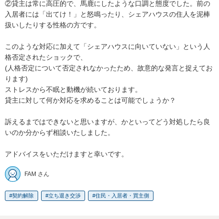
②貸主は常に高圧的で、馬鹿にしたような口調と態度でした。前の
入居者には「出てけ！」と怒鳴ったり、シェアハウスの住人を泥棒
扱いしたりする性格の方です。

このような対応に加えて「シェアハウスに向いていない」という人
格否定されたショックで、

(人格否定について否定されなかったため、故意的な発言と捉えてお
ります)

ストレスから不眠と動機が続いております。

貸主に対して何か対応を求めることは可能でしょうか？

訴えるまではできないと思いますが、かといってどう対処したら良
いのか分からず相談いたしました。

アドバイスをいただけますと幸いです。
FAM さん
契約解除
立ち退き交渉
住民・入居者・買主側