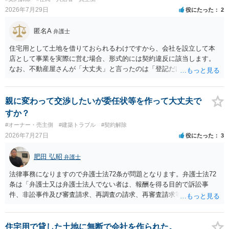
あるお知り合いさんにとっても、自身の経済的負担を最小限に食い止
2026年7月29日
役にたった
2
められるため望ましいやり方だといえます。
匿名A
弁護士
住宅用として土地を借りておられるわけですから、会社を設立して本
店として事業を実際に営む場合、形式的には契約違反に該当します。
なお、不動産屋さんが「大丈夫」と言ったのは「登記だけなら実務上
トラブルになることは少ない」という経験則に基づいたものと推測さ
れますが、これは法的な保証ではありません。 ただ、解除まで認めら
れるかどうかについては信頼関係が破壊されたかどうかで判断されま
親に変わって交渉したいが委任状等を作って大丈夫で
すので、建物を事務所・店舗用に大きく改築する等までなさらない限
すか？
り、リスクはそれほど大きくないかもしれません。 しかしそれでも、
#オーナー・売主側
#建築トラブル
#契約解除
大家さんが契約違反を口実に、将来の更新時に更新料の上乗せを要求
2026年7月27日
役にたった
3
したり、立ち退きを迫る材料に使ったりする可能性は否定できませ
ん。
肥田 弘昭
弁護士
法律事務になりますので弁護士法72条が問題となります。弁護士法72
条は「弁護士又は弁護士法人でない者は、報酬を得る目的で訴訟事
件、非訟事件及び審査請求、再調査の請求、再審査請求等行政庁に対
する不服申立事件その他一般の法律事件に関して鑑定、代理、仲裁若
しくは和解その他の法律事務を取り扱い、又はこれらの周旋をするこ
とを業とすることができない。ただし、この法律又は他の法律に別段
住宅用で貸した土地に無断で会社を作られた。