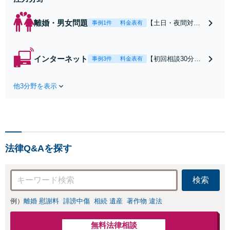
離婚・男女問題
【土日・夜間対応
事例1件
料金表有
可】【初回相談30
分無料】「相手方
から書面を提示さ
インターネット
【初回相談30分無
事例3件
料金表有
れたら、サインす
料】状況に応じて
る前にご相談を」
手段を使い分け、
経験豊富な弁護士
他3分野を表示
適切な方法で投稿
が全力で交渉にあ
の削除・発信者情
たります！相手方
報開示請求をおこ
と直接話す精神的
ないます「企業や
負担を軽減「弁護
お店の風評被害対
士の交渉で慰謝料
策／売り上げ低下
金額アップ／減額
法律Q&Aを探す
防止のために尽
交渉も対応可」
力」加害者側の対
【完全個室対応】
応可：開示請求の
検索
意見照会が来たと
きの対処法、被害
例）
離婚 慰謝料
誹謗中傷
相続 遺産
著作物 違法
者との示談交渉
無料法律相談