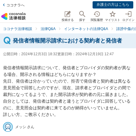
弁護士の方はこちら
ココナラへ
投稿する
探す
閲覧履歴
マイリスト
ログイン
ココナラ法律相談
法律Q&A
インターネットの法律Q&A
誹謗中傷の
発信者情報開示請求における契約者と発信者
公開日時：
2024年12月3日 18:32
更新日時：
2024年12月19日 12:47
発信者情報開示請求について、発信者とプロバイダの契約者が異な
る場合、開示される情報はどちらになりますか？

先日、発信者は分かっていたので、拒否で発信者と契約者は異なる
意見照会で回答したのですが、現在、請求者とプロバイダとの間で
裁判になってるようで、また開示請求が契約者の元に届きました。

自分としては、発信者は契約者と違うとプロバイダに回答している
のに、意見照会は契約者に来てるのが納得がいっていません。

詳しい方、ご教示ください。
メッシ さん