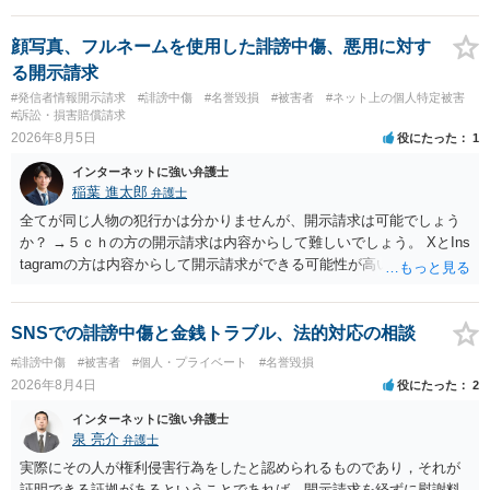
顔写真、フルネームを使用した誹謗中傷、悪用に対す
る開示請求
#発信者情報開示請求
#誹謗中傷
#名誉毀損
#被害者
#ネット上の個人特定被害
#訴訟・損害賠償請求
2026年8月5日
役にたった
1
インターネットに強い弁護士
稲葉 進太郎
弁護士
全てが同じ人物の犯行かは分かりませんが、開示請求は可能でしょう
か？ →５ｃｈの方の開示請求は内容からして難しいでしょう。 XとIns
tagramの方は内容からして開示請求ができる可能性が高いでしょう。
ただ、アカウントが削除されていると開示請求は失敗する可能性が高
いでしょう。７月中にアカウントが削除されている場合、今から進め
ても失敗する可能性が高いように思われます。 相手を特定できた場
SNSでの誹謗中傷と金銭トラブル、法的対応の相談
合、相手に全ての弁護士費用を負担させることは可能でしょうか？ →
#誹謗中傷
#被害者
#個人・プライベート
#名誉毀損
訴訟外の交渉で相手方が認めれば負担させることができるでしょう。
2026年8月4日
役にたった
2
訴訟で判決となった場合は、実際の弁護士費用が認められる場合と認
められない場合があり何ともいえないところでしょう。
インターネットに強い弁護士
泉 亮介
弁護士
実際にその人が権利侵害行為をしたと認められるものであり，それが
証明できる証拠があるということであれば，開示請求を経ずに慰謝料