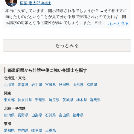
稲葉 進太郎
弁護士
本当に反省しています。開示請求されるでしょうか？ →その相手方に
向けたものだということが見て分かる形で投稿されたのであれば、開
示請求の対象となる可能性が高いでしょう。また、相手方の投稿した
文章からすると、実際に発信者情報開示請求がなされる可能性がある
と存じます。発信者情報開示請求が進むと、投稿に使った回線の契約
者のところに、意見照会がなされます。アカウント情報開示の場合
もっとみる
は、アカウントの登録メールに意見照会がなされます。 また、された
場合賠償金はいくらでしょうか。 →ケースバイケースであり、数万円
から１００万単位まで様々でしょう。裁判外であれば交渉して相手方
の請求額から減額することを試みることとなるでしょう。
都道府県から誹謗中傷に強い弁護士を探す
北海道・東北
北海道
青森県
岩手県
宮城県
秋田県
山形県
福島県
関東
東京都
神奈川県
千葉県
埼玉県
茨城県
栃木県
群馬県
北陸・甲信越
新潟県
長野県
山梨県
石川県
富山県
福井県
東海
愛知県
静岡県
岐阜県
三重県