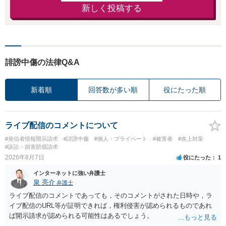
新しく投稿する
誹謗中傷の法律Q&A
新着順
回答数が多い順
役にたった順
ライブ配信のコメントについて
#発信者情報開示請求
#誹謗中傷
#個人・プライベート
#被害者
#炎上対策
#訴訟・損害賠償請求
2026年8月7日
役にたった
1
インターネットに強い弁護士
泉 亮介
弁護士
ライブ配信のコメントであっても，そのコメントがされた日時や，ラ
イブ配信のURL等が証明できれば，権利侵害が認められるものであれ
ば開示請求が認められる可能性はあるでしょう。