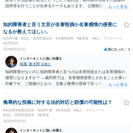
請求等を行うことが出来るケースもあります。 公開相談の場では回答
は難しいかと思われますので，お手持ちの証拠資料を持参の上弁護士
に個別に相談されると良いでしょう。
知的障害者と言う文言が名誉毀損か名誉感情の侵害に
なるか教えてほしい。
#誹謗中傷
#訴訟・損害賠償請求
#肖像権侵害
#被害者
#個人・プライベート
#名誉毀損
2026年8月4日
役にたった
1
インターネットに強い弁護士
稲葉 進太郎
弁護士
知的障害がないのに知的障害者と言うのは名誉毀損または名誉感情の
侵害になりますか？ →裁判所では、名誉感情侵害とされることが多い
印象です。ご指摘のとおり、文脈上侮辱の意味で言っている点も加味
されていると思います。
侮辱的な投稿に対する法的対応と賠償の可能性は？
#発信者情報開示請求
#誹謗中傷
#名誉毀損
#個人・プライベート
#訴訟・損害賠償請求
#加害者
2026年8月4日
インターネットに強い弁護士