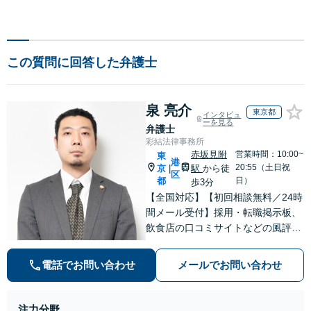
この質問に回答した弁護士
泉 亮介
東京都
インタビュ
ーを見る
弁護士
彩結法律事務所
赤坂見附
営業時間：10:00~
東
港
20:55（土日祝
京
駅
から徒
|
区
都
日）
歩3分
【全国対応】【初回相談無料／24時
間メール受付】採用・転職掲示板、
飲食店の口コミサイトなどの風評被
害対策など実績あり！【刑事】犯罪
の種類を問わず相談可。可能な限り
電話でお問い合わせ
メールでお問い合わせ
早期対応で駆けつけサポート【労
働】不当解雇・残業代請求はおまか
せください
注力分野