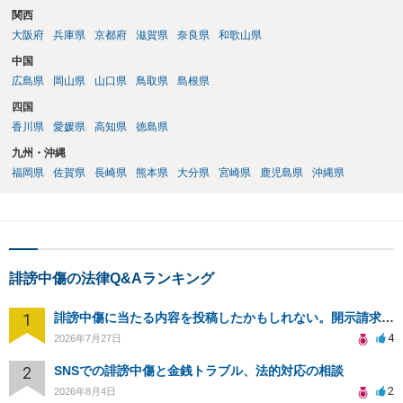
関西
大阪府
兵庫県
京都府
滋賀県
奈良県
和歌山県
中国
広島県
岡山県
山口県
鳥取県
島根県
四国
香川県
愛媛県
高知県
徳島県
九州・沖縄
福岡県
佐賀県
長崎県
熊本県
大分県
宮崎県
鹿児島県
沖縄県
誹謗中傷の法律Q&Aランキング
1
誹謗中傷に当たる内容を投稿したかもしれない。開示請求や民事刑事裁判に発展しうるのか教えて欲しい。
4
2026年7月27日
2
SNSでの誹謗中傷と金銭トラブル、法的対応の相談
2
2026年8月4日