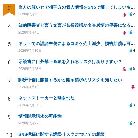
3
当方の腹いせで相手方の個人情報をSNSで晒してしまい名誉毀損させてしまったかもしれない
2
2026年7月29日
4
知的障害者と言う文言が名誉毀損か名誉感情の侵害になるか教えてほしい。
1
2026年8月4日
5
ネットでの誹謗中傷によるコミケ売上減少、損害賠償は可能か？
4
2026年7月30日
6
示談書に口外禁止条項を入れるリスクはありますか？
5
2026年7月23日
7
誹謗中傷に該当するかと開示請求のリスクを知りたい
2026年8月1日
8
ネットストーカーと晒された
3
2026年7月27日
9
情報開示請求の可能性
2
2026年7月27日
10
SNS投稿に関する訴訟リスクについての相談