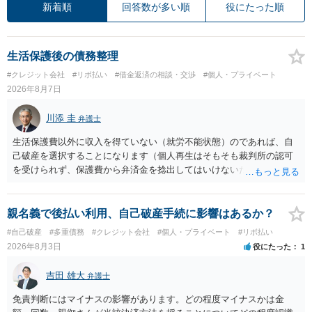
新着順
回答数が多い順
役にたった順
生活保護後の債務整理
#クレジット会社
#リボ払い
#借金返済の相談・交渉
#個人・プライベート
2026年8月7日
川添 圭
弁護士
生活保護費以外に収入を得ていない（就労不能状態）のであれば、自
己破産を選択することになります（個人再生はそもそも裁判所の認可
を受けられず、保護費から弁済金を捻出してはいけないため任意整理
という選択肢もありません）。法テラスの法律扶助を利用すれば弁護
士費用は法テラスが負担し、裁判所の予納金等も法テラスが援助して
くれるため、弁護士へ自己破産を任せれば解決します。
親名義で後払い利用、自己破産手続に影響はあるか？
#自己破産
#多重債務
#クレジット会社
#個人・プライベート
#リボ払い
2026年8月3日
役にたった
1
吉田 雄大
弁護士
免責判断にはマイナスの影響があります。どの程度マイナスかは金