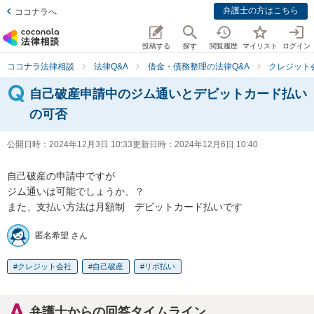
弁護士の方はこちら
ココナラへ
投稿する
探す
閲覧履歴
マイリスト
ログイン
ココナラ法律相談
法律Q&A
借金・債務整理の法律Q&A
クレジット
自己破産申請中のジム通いとデビットカード払い
の可否
公開日時：
2024年12月3日 10:33
更新日時：
2024年12月6日 10:40
自己破産の申請中ですが

ジム通いは可能でしょうか、？

また、支払い方法は月額制　デビットカード払いです
匿名希望 さん
クレジット会社
自己破産
リボ払い
弁護士からの回答タイムライン