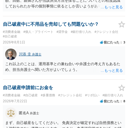
額、回数、親御さんが当該決済方法を採ることについてどの程度認識
しておられたか等の個別事情に依るとしか言いようがありません。 と
もあれ、依頼しておられる弁護士さんに直ちに具体的状況をお伝えに
なって相談し、善後策を考えることをお勧めします。
自己破産中に不用品を売却しても問題ないか？
#消費者金融
#個人・プライベート
#奨学金
#銀行借り入れ
#クレジット会社
#自己破産
2026年8月1日
役にたった
3
川添 圭
弁護士
これ以上のことは、運用基準との兼ね合いや弁護士の考え方もあるた
め、担当弁護士へ聞いた方がよいでしょう。
自己破産申請前にお金を
#消費者金融
#自己破産
#多重債務
#クレジット会社
#リボ払い
#銀行借り入れ
2026年7月22日
役にたった
8
匿名A
弁護士
まず、自己破産をしてください。 免責決定が確定すれば自然債務とい