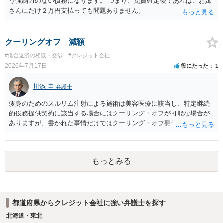
う強制力のない債務になります。 つまり、免責確定後であれば、お姉
さんにだけ２万円支払っても問題ありません。
クーリングオフ 減額
#借金返済の相談・交渉
#クレジット会社
2026年7月17日
役にたった
1
川添 圭
弁護士
痩身のためのスルリム注射による施術は美容医療に該当し、特定継続
的役務提供契約に該当する場合にはクーリング・オフが可能な場合が
ありますが、書かれた事情だけではクーリング・オフ要件を満たして
いるかどうか（そもそも特定継続的役務提供契約に該当するかどう
か）が不明です。仮に特定継続的役務提供契約に該当する場合には、
クーリング・オフができない場合でも中途解約は可能ですが、この点
もっとみる
も含めて、最寄りの消費生活センターで詳しい資料をもとに相談して
いただいた方がよいでしょう。
都道府県からクレジット会社に強い弁護士を探す
北海道・東北