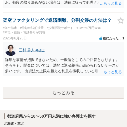
お、特段の取り決めがない場合は、法律に従って処理されますが、車
両として使用できない状態の車を購入するとは通常考えられないた
め、 契約不適合責任に基づき、修補請求や代金減額請求、契約解除等
をすることは可能かと存じます。 以上、ご参考までに。
架空ファクタリングで返済困難、分割交渉の方法は？
#架空請求
#詐欺の法的措置
#少額訴訟サポート
#10〜50万円未満
#本名・住所・電話番号が判明
2026年6月23日
役にたった
1
三村 勇人
弁護士
詳細な事情が把握できないため、一般論としてのご回答となります。
そもそも、闇金については、法的に返済義務が認められないケースが
多いです。 出資法の上限を超える利息を徴収している場合には、刑事
上問題となる可能性もあります。 ファクタリングの詳細不明ですが、
弁護士へご相談されることをお勧めいたします。
もっとみる
都道府県から10〜50万円未満に強い弁護士を探す
北海道・東北