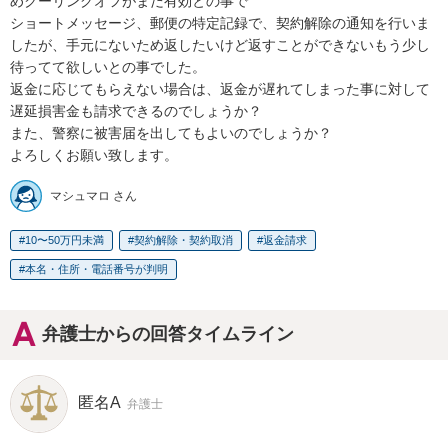
めクーリングオフがまだ有効との事で

ショートメッセージ、郵便の特定記録で、契約解除の通知を行いま
したが、手元にないため返したいけど返すことができないもう少し
待ってて欲しいとの事でした。

返金に応じてもらえない場合は、返金が遅れてしまった事に対して
遅延損害金も請求できるのでしょうか？

また、警察に被害届を出してもよいのでしょうか？

よろしくお願い致します。
マシュマロ さん
10〜50万円未満
契約解除・契約取消
返金請求
本名・住所・電話番号が判明
弁護士からの回答タイムライン
匿名A
弁護士