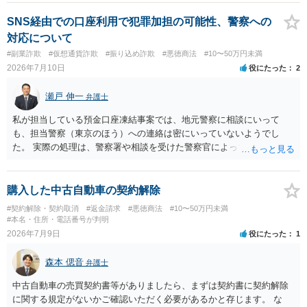
せることになるでしょう。見通しについては、実際の資料等を弁護士
に検討してもらう必要があると思います。弁護士費用は自由化されて
SNS経由での口座利用で犯罪加担の可能性、警察への
いますので個別に確認いただく必要がありますが、そもそも回収でき
対応について
るかどうかが問題になり得る事案であり、被害額の規模からみると、
#副業詐欺
#仮想通貨詐欺
#振り込め詐欺
#悪徳商法
#10〜50万円未満
仮に回収できたとしても弁護士費用を差し引いた実質回収分はかなり
2026年7月10日
役にたった
2
少なくなる可能性もあるように思います。
瀬戸 伸一
弁護士
私が担当している預金口座凍結事案では、地元警察に相談にいって
も、担当警察（東京のほう）への連絡は密にいっていないようでし
た。 実際の処理は、警察署や相談を受けた警察官によってだいぶ変わ
ると思われます。 不安があれば、費用はかかりますが、警察対応につ
いて弁護士に依頼を検討されてください。
購入した中古自動車の契約解除
#契約解除・契約取消
#返金請求
#悪徳商法
#10〜50万円未満
#本名・住所・電話番号が判明
2026年7月9日
役にたった
1
森本 偲音
弁護士
中古自動車の売買契約書等がありましたら、まずは契約書に契約解除
に関する規定がないかご確認いただく必要があるかと存じます。 な