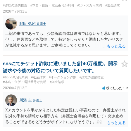
#詐欺の法的措置
#本名・住所・電話番号が判明
#10〜50万円未満
#返金請求
2026年7月31日
肥田 弘昭
弁護士
上記の事情であっても、少額訴訟自体は違法ではないかと思います。
但し、住民票などを取得して、特定をしっかりと調査した方がリスク
が低減するかと思います。ご参考にしてください。
snsにてチケット詐欺に遭いました(計40万程度)。開示
請求や今後の対応について質問したいです。
#10〜50万円未満
#返金請求
#オークション詐欺
#詐欺の法的措置
#本名・住所・電話番号が判明
#架空請求
2026年7月13日
役にたった
2
川添 圭
弁護士
Xアカウントを手がかりとした特定は難しい事案なので、弁護士がそれ
以外の手持ち情報から相手方を（弁護士会照会を利用して）突き止め
ることができるかどうかがポイントになりそうです。弁護士による調
査で特定が難しい可能性もあるため、警察への被害届出も同時進行さ