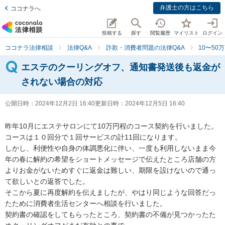
弁護士の方はこちら
ココナラへ
投稿する
探す
閲覧履歴
マイリスト
ログイン
ココナラ法律相談
法律Q&A
詐欺・消費者問題の法律Q&A
10〜50
エステのクーリングオフ、通知書発送後も返金が
されない場合の対応
公開日時：
2024年12月2日 16:40
更新日時：
2024年12月5日 16:40
昨年10月にエステサロンにて10万円程のコース契約を行いました。

コースは１０回分で１回サービスの計11回になります。

しかし、利便性や自身の体調悪化に伴い、一度も利用しないまま今
年の春に解約の希望をショートメッセージで伝えたところ店舗の方
よりお金がないためすぐに返金は難しい、期限を設けないので通っ
て欲しいとの返答でした。

そこから夏に再度解約を伝えましたが、やはり同じような回答だっ
たために消費者生活センターへ相談を行いました。

契約書の確認をしてもらったところ、契約書の不備が見つかったた