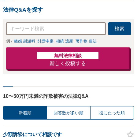
法律Q&Aを探す
検索
例）
離婚 慰謝料
誹謗中傷
相続 遺産
著作物 違法
無料法律相談
新しく投稿する
10〜50万円未満の詐欺被害の法律Q&A
新着順
回答数が多い順
役にたった順
少額訴訟について相談です